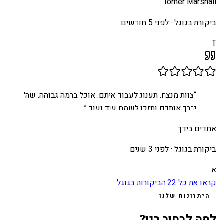
Tomer Marshall
ביקורת בגוגל ·
לפני 5 חודשים
T
“
צוות מנצח. תענוג לעבוד איתם. אוכל ברמה גבוהה. שה'
יברך אותכם ותזכו לשמח עוד ועוד.
”
אחדים בידך
ביקורת בגוגל ·
לפני 3 שנים
א
קראו את כל
22
הביקורות בגוגל
היתרונות שלנו
למה לבחור בנו?