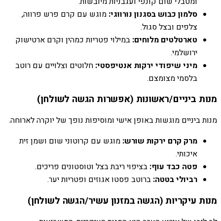
ומטבלי שום קונפי ועגבניות מיובשות.
סלמון כבוש בסגנון נורווגי:
מוגש עם קרם פרש פרווה,
צלפים ובצל סגול.
טארטלטים מלוחים:
במילוי פטריות כמהין וקרם ארטישוק
ירושלמי.
מיני שיפודי ירקות אנטיפסטי:
חלוטים וצלויים עם רוטב
בלסמי מצומצם.
מנות ביניים/ראשונות (אפשרות הגשה לשולחן)
מנות ביניים מוגשות באופן אישי ומוסיפות נופך של יוקרה לארוחה.
מרק קרם ירקות שורש:
מוגש עם קרוטוני שום ושמן זית
איכותי.
פטה כבד עוף:
בציפוי ריבת בצל וטוסטונים פריכים.
רביולי בטטה:
ברוטב פסטו אגוזים ופטריות יער.
מנות עיקריות (הגשה במזנון עשיר/הגשה לשולחן)