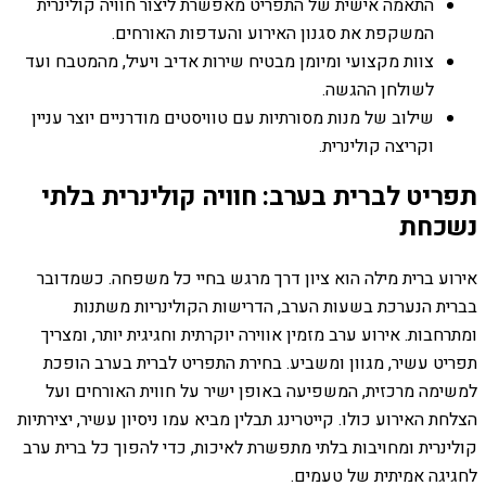
התאמה אישית של התפריט מאפשרת ליצור חוויה קולינרית
המשקפת את סגנון האירוע והעדפות האורחים.
צוות מקצועי ומיומן מבטיח שירות אדיב ויעיל, מהמטבח ועד
לשולחן ההגשה.
שילוב של מנות מסורתיות עם טוויסטים מודרניים יוצר עניין
וקריצה קולינרית.
תפריט לברית בערב: חוויה קולינרית בלתי
נשכחת
אירוע ברית מילה הוא ציון דרך מרגש בחיי כל משפחה. כשמדובר
בברית הנערכת בשעות הערב, הדרישות הקולינריות משתנות
ומתרחבות. אירוע ערב מזמין אווירה יוקרתית וחגיגית יותר, ומצריך
תפריט עשיר, מגוון ומשביע. בחירת התפריט לברית בערב הופכת
למשימה מרכזית, המשפיעה באופן ישיר על חווית האורחים ועל
הצלחת האירוע כולו. קייטרינג תבלין מביא עמו ניסיון עשיר, יצירתיות
קולינרית ומחויבות בלתי מתפשרת לאיכות, כדי להפוך כל ברית ערב
לחגיגה אמיתית של טעמים.