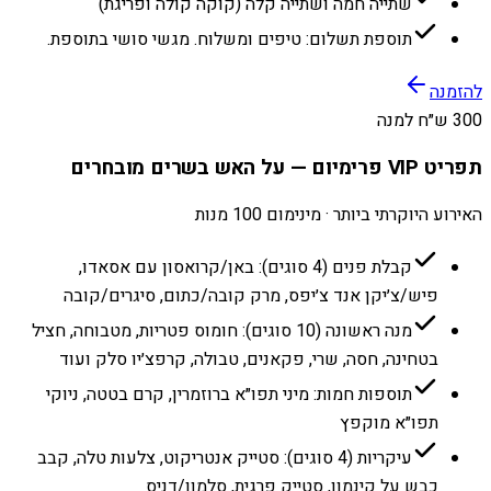
שתייה חמה ושתייה קלה (קוקה קולה ופריגת)
תוספת תשלום: טיפים ומשלוח. מגשי סושי בתוספת.
להזמנה
300 ש״ח למנה
תפריט VIP פרימיום — על האש בשרים מובחרים
האירוע היוקרתי ביותר · מינימום 100 מנות
קבלת פנים (4 סוגים): באן/קרואסון עם אסאדו,
פיש/צ׳יקן אנד צ׳יפס, מרק קובה/כתום, סיגרים/קובה
מנה ראשונה (10 סוגים): חומוס פטריות, מטבוחה, חציל
בטחינה, חסה, שרי, פקאנים, טבולה, קרפצ׳יו סלק ועוד
תוספות חמות: מיני תפו״א ברוזמרין, קרם בטטה, ניוקי
תפו״א מוקפץ
עיקריות (4 סוגים): סטייק אנטריקוט, צלעות טלה, קבב
כבש על קינמון, סטייק פרגית, סלמון/דניס