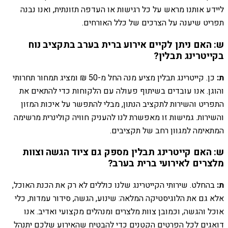
ליידע אותנו מראש על כל רגישות או העדפה תזונתית, ואנו נבנה
תפריט שיענה על הצרכים של כלל האורחים.
ש: האם ניתן לקיים אירוע ברית בערב בתקציב נוח
בקייטרינג תבלין?
ת:
כן. קייטרינג תבלין מציע מנה החל מ-50 ₪ ומציג תמחור תחרותי
והוגן. אנו עובדים בשיתוף פעולה עם הלקוחות כדי להתאים את
התפריט והשירות לתקציב הנתון, מבלי להתפשר על איכות המזון
והשירות. גמישות זו מאפשרת לנו להעניק חוויה קולינרית מרשימה
המתאימה למגוון רחב של תקציבים.
ש: האם קייטרינג תבלין מספק גם ציוד הגשה וצוות
מלצרים לאירועי ברית בערב?
ת:
בהחלט. שירותי הקייטרינג שלנו כוללים לא רק את הכנת האוכל,
אלא גם את הלוגיסטיקה המלאה: שינוע, הגשה, סידור עמדות, כלי
אוכל והגשה, וכמובן צוות מלצרים ומנהלים מקצועי ואדיב. אנו
דואגים לכל הפרטים הקטנים כדי להבטיח שהאירוע שלכם יתנהל