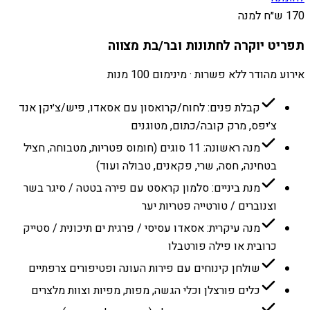
170 ש״ח למנה
תפריט יוקרה לחתונות ובר/בת מצווה
אירוע מהודר ללא פשרות · מינימום 100 מנות
קבלת פנים: לחוח/קרואסון עם אסאדו, פיש/צ׳יקן אנד
צ׳יפס, מרק קובה/כתום, מטוגנים
מנה ראשונה: 11 סוגים (חומוס פטריות, מטבוחה, חציל
בטחינה, חסה, שרי, פקאנים, טבולה ועוד)
מנת ביניים: סלמון קראסט עם פירה בטטה / סיגר בשר
וצנוברים / טורטייה פטריות יער
מנה עיקרית: אסאדו עסיסי / פרגית ים תיכונית / סטייק
כרובית או פילה פורטבלו
שולחן קינוחים עם פירות העונה ופטיפורים צרפתיים
כלים פורצלן וכלי הגשה, מפות, מפיות וצוות מלצרים