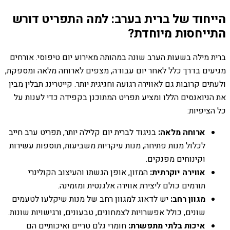
הייחוד של ברית בערב: למה התפריט דורש
התייחסות מיוחדת?
ברית מילה בשעות הערב שונה במהותה מאירוע יום טיפוסי. אורחים
מגיעים בדרך כלל לאחר יום עבודה, מצפים לארוחה מלאה ומספקת,
ולעתים קרובות גם לאווירה רגועה וחגיגית יותר. קייטרינג תבלין מבין
את הניואנסים הללו ומציע תפריט המתוכנן בקפידה כדי לענות על
כל הציפיות:
ארוחה מלאה:
בניגוד לברית יום קלילה יותר, תפריט ערב חייב
לכלול מנות פתיחה, מנות עיקריות משביעות, תוספות עשירות
וקינוחים מפנקים.
אווירה יוקרתית:
המזון, אופן הגשתו והעיצוב הקולינרי
תורמים כולם ליצירת אווירה אלגנטית ומזמינה.
מגוון רחב:
יש לדאוג למגוון רחב של מנות שיקלעו לטעמים
שונים, כולל אפשרויות לצמחונים, טבעונים, ורגישויות שונות.
איכות בלתי מתפשרת:
חומרי גלם טריים ואיכותיים הם