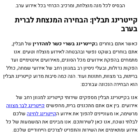
הבסיס לכל מנה מוצלחת, ומרכיב הכרחי בכל אירוע ערב.
קייטרינג תבלין: הבחירה המנצחת לברית
בערב
כאשר אתם בוחרים ב
קייטרינג בשרי כשר למהדרין
של תבלין,
אתם בוחרים בשקט נפשי ובהבטחה לאירוע מוצלח וטעים. אנו
מתמחים בהפקת אירועים מכל הסוגים, מאירועים אינטימיים ועד
הפקות גדולות, ובעלי ניסיון רב במגוון רחב של אירועי שמחה, כולל
בריתות, בר מצוות, חתונות ועוד. הנה כמה סיבות מדוע קייטרינג תבלין
הוא הבחירה הנכונה עבורכם:
אנו בקייטרינג תבלין מספקים שירותי קייטרינג למגוון רחב של
אירועים. בין אם אתם מתכננים ברית, מחפשים
קייטרינג לבר מצווה
מרשימה, או מעוניינים להפוך את אירוע ה
קייטרינג לחינה
שלכם
לבלתי נשכח, אנו כאן לשירותכם. אנו מבינים את המשמעות של כל
אירוע ומתאימים את השירות והתפריט לצרכים הייחודיים שלכם.