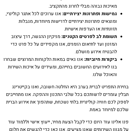
מאיכות גבוהה מבלי לחרוג מהתקציב.
גמישות ופתרונות יצירתיים:
אנו ערוכים לכל אתגר קולינרי,
ומוצאים פתרונות יצירתיים לדרישות מיוחדות, מגבלות
תזונתיות או העדפות אישיות.
תשומת לב לפרטים הקטנים:
מניקיון ההגשה, דרך עיצוב
המזנון ועד לתיאום הזמנים, אנו מקפידים על כל פרט כדי
להבטיח אירוע מושלם.
ביקורות חיוביות:
אנו גאים במאות הלקוחות המרוצים שבחרו
בנו לאירועים החשובים בחייהם, ומעידים על איכות השירות
והאוכל שלנו.
בחירת התפריט לברית בערב היא החלטה חשובה, ואנו בקייטרינג
תבלין עומדים לרשותכם בכל שלבי התכנון וההפקה. אנו מתחייבים
לספק לכם חוויה קולינרית בלתי נשכחת, שתהפוך את אירוע הברית
שלכם למיוחד באמת.
פנו אלינו עוד היום כדי לקבל הצעת מחיר, ייעוץ אישי וללמוד עוד
על מגוון השירותים שאנו מציעים. אנו כאן כדי להגשים את חלום