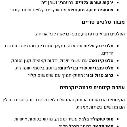
ירקות שורש צלויים:
ברוזמרין ושמן זית.
שעועית ירוקה מוקפצת:
עם שקדים קלויים ושום קונפי.
מבחר סלטים טריים
הסלטים מביאים רעננות, צבע ובריאות לכל ארוחה.
סלט ירוק עלים:
עם אגוזי פקאן מסוכרים, חמוציות בווינגרט
הדרים.
סלט קינואה:
עם עשבי תיבול, ירקות קצוצים קטן וסומק.
סלט עגבניות שרי ובזיליקום:
ברוטב בלסמי ושמן זית.
כרוב סגול וגזר:
מתוק-חמוץ עם שומשום קלוי.
עמדת קינוחים פרווה יוקרתית
הקינוחים הם הסיום המתוק והמושלם לאירוע ערב, ובקייטרינג תבלין
הם מוגשים כיצירות אמנות.
מוס שוקולד בלגי:
עשיר ומפנק, מוגש בכוסות אישיות.
פאי פקאן:
ברוטב קרמל מלוח.