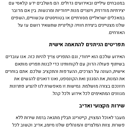
במטבחים עיליים ובאירועים גדולים. הם משלבים ידע קלאסי עם
יצירתיות מודרנית, ויוצרים מנות ייחודיות ומרגשות. בין אם מדובר
במאכלים ישראליים מסורתיים או בטוויסטים עכשוויים, השפים
שלנו מצטיינים ביצירת חוויה קולינרית שתשאיר רושם עז על
האורחים.
תפריטים הניתנים להתאמה אישית
האירוע שלכם הוא ייחודי, וגם התפריט צריך להיות כזה. אנו עובדים
בשיתוף פעולה הדוק עם לקוחותינו כדי לבנות תפריט מותאם
אישית, העונה על הצרכים, ההעדפות והתקציב שלכם. אתם בוחרים
את המנות, את הסגנון ואת הקונספט, ואנו דואגים להגשים את
חזונכם בצורה מושלמת. גמישות זו מאפשרת לנו להציע פתרונות
מגוונים המתאימים לכל אירוע ולכל קהל.
שירות מקצועי ואדיב
מעבר לאוכל המצוין, קייטרינג תבלין מתגאה ברמת שירות ללא
פשרות. צוות המלצרים והמנהלים שלנו מיומן, אדיב וקשוב לכל