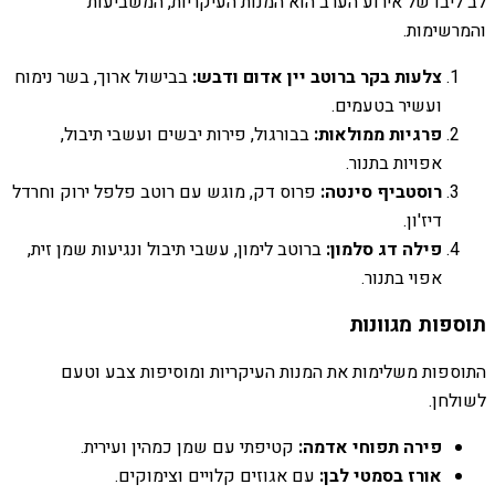
לב ליבו של אירוע הערב הוא המנות העיקריות, המשביעות
והמרשימות.
צלעות בקר ברוטב יין אדום ודבש:
בבישול ארוך, בשר נימוח
ועשיר בטעמים.
פרגיות ממולאות:
בבורגול, פירות יבשים ועשבי תיבול,
אפויות בתנור.
רוסטביף סינטה:
פרוס דק, מוגש עם רוטב פלפל ירוק וחרדל
דיז'ון.
פילה דג סלמון:
ברוטב לימון, עשבי תיבול ונגיעות שמן זית,
אפוי בתנור.
תוספות מגוונות
התוספות משלימות את המנות העיקריות ומוסיפות צבע וטעם
לשולחן.
פירה תפוחי אדמה:
קטיפתי עם שמן כמהין ועירית.
אורז בסמטי לבן:
עם אגוזים קלויים וצימוקים.