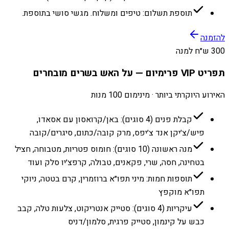
תוספת תשלום: טיפים ומשלוח. מגשי סושי בתוספת.
להזמנה
300 ש״ח למנה
תפריט VIP פרימיום — על האש בשרים מובחרים
האירוע היוקרתי ביותר · מינימום 100 מנות
קבלת פנים (4 סוגים): באן/קרואסון עם אסאדו,
פיש/צ׳יקן אנד צ׳יפס, מרק קובה/כתום, סיגרים/קובה
מנה ראשונה (10 סוגים): חומוס פטריות, מטבוחה, חציל
בטחינה, חסה, שרי, פקאנים, טבולה, קרפצ׳יו סלק ועוד
תוספות חמות: מיני תפו״א ברוזמרין, קרם בטטה, ניוקי
תפו״א מוקפץ
עיקריות (4 סוגים): סטייק אנטריקוט, צלעות טלה, קבב
כבש על קינמון, סטייק פרגית, סלמון/דניס