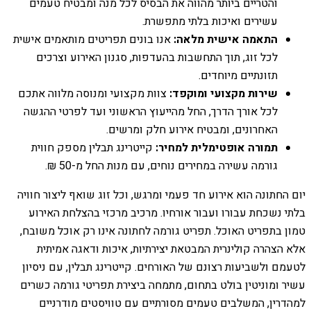
והטריים ביותר מהווה את הבסיס לכל מנה ומבטיח טעמים
עשירים ואיכות בלתי מתפשרת.
התאמה אישית מלאה:
אנו בונים תפריטים מותאמים אישית
לכל זוג, תוך התחשבות בהעדפות, סגנון האירוע וצרכים
תזונתיים מיוחדים.
שירות מקצועי ומוקפד:
צוות מקצועי ומנוסה מלווה אתכם
לכל אורך הדרך, החל מהייעוץ הראשוני ועד לפרטי ההגשה
האחרונים, ומבטיח אירוע חלק ומרשים.
תמורה אופטימלית למחיר:
קייטרינג תבלין מספק חווית
גורמה עשירה במחירים נוחים, עם מנות החל מ-50 ₪.
יום החתונה הוא אירוע חד פעמי ומרגש, וכל זוג שואף ליצור חוויה
בלתי נשכחת עבורו ועבור אורחיו. מרכיב מרכזי בהצלחת האירוע
טמון בתפריט האוכל. תפריט גורמה לחתונה אינו רק אוכל משובח,
אלא הצהרה קולינרית המבטאת יצירתיות, איכות ודאגה אמיתית
לטעמם ולשביעות רצונם של האורחים. קייטרינג תבלין, עם ניסיון
עשיר ומוניטין בולט בתחום, מתמחה ביצירת תפריטי גורמה כשרים
למהדרין, המשלבים טעמים מסורתיים עם טוויסטים מודרניים