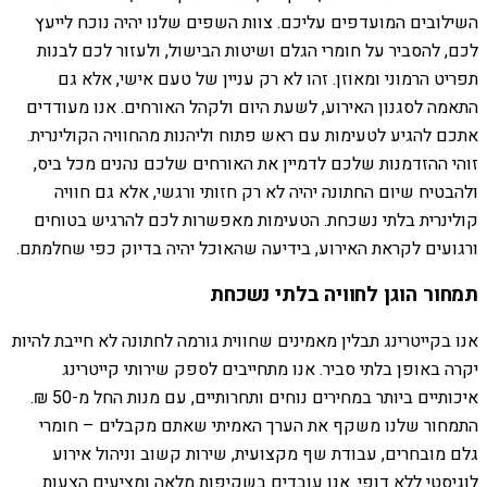
השילובים המועדפים עליכם. צוות השפים שלנו יהיה נוכח לייעץ
לכם, להסביר על חומרי הגלם ושיטות הבישול, ולעזור לכם לבנות
תפריט הרמוני ומאוזן. זהו לא רק עניין של טעם אישי, אלא גם
התאמה לסגנון האירוע, לשעת היום ולקהל האורחים. אנו מעודדים
אתכם להגיע לטעימות עם ראש פתוח וליהנות מהחוויה הקולינרית.
זוהי ההזדמנות שלכם לדמיין את האורחים שלכם נהנים מכל ביס,
ולהבטיח שיום החתונה יהיה לא רק חזותי ורגשי, אלא גם חוויה
קולינרית בלתי נשכחת. הטעימות מאפשרות לכם להרגיש בטוחים
ורגועים לקראת האירוע, בידיעה שהאוכל יהיה בדיוק כפי שחלמתם.
תמחור הוגן לחוויה בלתי נשכחת
אנו בקייטרינג תבלין מאמינים שחווית גורמה לחתונה לא חייבת להיות
יקרה באופן בלתי סביר. אנו מתחייבים לספק שירותי קייטרינג
איכותיים ביותר במחירים נוחים ותחרותיים, עם מנות החל מ-50 ₪.
התמחור שלנו משקף את הערך האמיתי שאתם מקבלים – חומרי
גלם מובחרים, עבודת שף מקצועית, שירות קשוב וניהול אירוע
לוגיסטי ללא דופי. אנו עובדים בשקיפות מלאה ומציעים הצעות