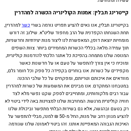
עשירה ומפתיעה.
קייטרינג תבלין: אמנות הקולינריה הכשרה למהדרין
בקייטרינג תבלין, אנו גאים להציע תפריט גורמה בשרי
כשר
למהדרין,
תחת השגחתו הקפדנית של הרב מחפוד שליט"א. שילוב זה דורש
מומחיות יוצאת דופן, המאפשרת לנו ליצור מנות יצירתיות וחדשניות,
תוך עמידה מלאה בכללי הכשרות המחמירים ביותר. צוות השפים
המנוסה שלנו מתמחה בהפיכת כל אתגר הלכתי להזדמנות קולינרית,
ומוכיח כי אין צורך להתפשר על טעם או על חדשנות כאשר
מקפידים על כשרות. אנו בוחרים בקפידה כל ספק וכל חומר גלם,
מוודאים את איכותם וטריותם, ומפקחים על כל שלבי ההכנה
במטבחנו המתקדם. אנו מבינים את המשמעות של כשרות למהדרין
עבור רבים מלקוחותינו, ומתחייבים לספק שקט נפשי מלא לצד
חוויה קולינרית מרגשת. המחויבות שלנו למצוינות באה לידי ביטוי לא
רק בטעם ובהגשה, אלא גם בשירות הבלתי מתפשר וביכולת שלנו
להציע מגוון רחב של מנות, החל מ-50 ₪ למנה, מבלי להתפשר על
האיכות הגבוהה המאפיינת אותנו. זהו ביטוי לאמונה שלנו שגורמה