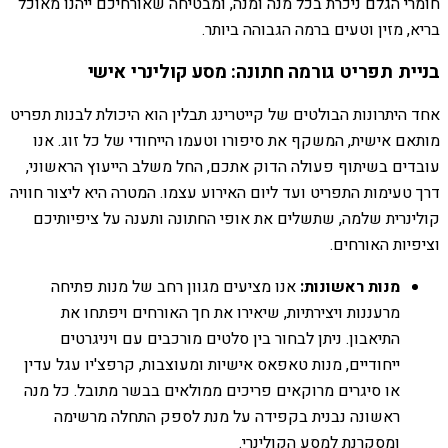
חומרי הגלם ניכרת בכל מנה ומנה, ומבטיחה שאורחיכם ייהנו מאוכל
בריא, מזין וטעים ברמה הגבוהה ביותר.
בניית תפריט גורמה חתונה: מסע קולינרי אישי
אחד היתרונות הבולטים של קייטרינג תבלין הוא היכולת לבנות תפריט
מותאם אישית, המשקף את סיפורו וטעמו הייחודי של כל זוג. אנו
עובדים בשיתוף פעולה הדוק אתכם, החל משלב הייעוץ הראשוני,
דרך טעימות התפריט ועד ליום האירוע עצמו. המטרה היא ליצור חוויה
קולינרית שלמה, שתשלים את אופי החתונה ותענה על ציפיותיכם
וציפיות האורחים.
מנות ראשונות:
אנו מציעים מגוון רחב של מנות פתיחה
מרעננות ויצירתיות, שיאירו את חך האורחים ויפתחו את
התיאבון. ניתן לבחור בין סלטים מורכבים עם ויניגרטים
ייחודיים, מנות טאפאס אישיות ומעוצבות, קרפצ'יו עגל עדין
או סיגרים מרוקאים פריכים ממולאים בבשר מתובל. כל מנה
ראשונה נבנית בקפידה על מנת לספק התחלה מרשימה
ומסקרנת למסע הקולינרי.