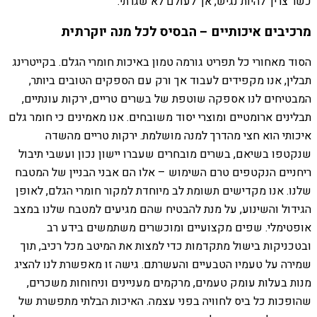
כשר צריך להיות נגיש, אך לעולם לא שגרתי.
מרכיבים איכותיים – הבסיס לכל מנה יוקרתית
הסוד מאחורי כל תפריט גורמה טמון באיכות חומרי הגלם. בקייטרינג
תבלין, אנו מקפידים לעבוד אך ורק עם הספקים הטובים ביותר,
המבטיחים לנו אספקה שוטפת של בשרים טריים, ירקות עונתיים,
תבלינים ארומטיים ומוצרי יסוד משובחים. אנו מאמינים כי חומר גלם
איכותי הוא חצי מהדרך למנה מושלמת. ירקות טריים מהשדה
שנקטפו בשיאם, בשרים מובחרים שעברו יישון נכון ועשבי תיבול
ריחניים הנקטפים טרם השימוש – אלו הם אבני הבניין של המטבח
שלנו. אנו מקדישים תשומת לב מיוחדת למקור חומרי הגלם, לאופן
הגידול והשינוע, על מנת להבטיח שהם מגיעים למטבח שלנו במצב
אופטימלי. שפים מקצועיים ומוכשרים משתמשים בידע רב
ובטכניקות בישול מתקדמות כדי למצות את המיטב מכל רכיב, תוך
שמירה על טעמיו הטבעיים והעשרתם. גישה זו מאפשרת לנו להציג
מנות בעלות עומק טעמים, מרקמים מעניינים וניחוחות משכרים,
שהופכות כל ביס לחוויה בפני עצמה. האיכות הבלתי מתפשרת של