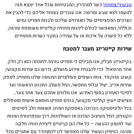
טבעוני/צמחוני
כשר למהדרין, המבטיחות שכל אחד ימצא מנה
לטעמו ויצא שבע ומרוצה. אנו עובדים בצמוד אליכם כדי להבין את
הצרכים הספציפיים של האורחים שלכם ולבנות תפריט גמיש
וכוללני, המאפשר לכולם ליהנות מחוויה קולינרית משותפת ומהנה,
ללא כל פשרה על איכות או על עמידה בתקני כשרות מחמירים.
שירות קייטרינג מעבר למטבח
בקייטרינג תבלין, אנו מבינים כי תפריט גורמה לחתונה הוא רק חלק
אחד מהפאזל. כדי להבטיח אירוע מושלם, נדרש גם שירות מקצועי,
קשוב ומוקפד. צוות השפים והמלצרים המנוסה שלנו מתחייב לספק
שירות אדיב, יעיל ובלתי מתפשר, החל משלב התכנון הראשוני ועד
לפינוי האחרון בסוף האירוע. אנו מלווים אתכם צעד אחר צעד,
מציעים ייעוץ קולינרי מקצועי, בונים תפריט מותאם אישית ומטפלים
בכל הלוגיסטיקה הכרוכה באספקת המזון. תשומת הלב לפרטים
הקטנים, החל מעיצוב המזנון או השולחנות, דרך טמפרטורת המנות
ועד לתזמון ההגשה – כל אלו הם קריטיים ליצירת חוויה חלקה
ומהנה. הניסיון העשיר שלנו מאפשר לנו להתמודד עם אתגרים מכל