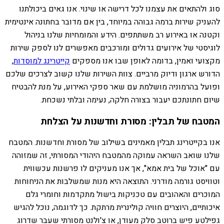
סוג ולהתאים את עצמנו לכל דרישה או שינוי. אנו גאים ביכולתנו
להעניק שירות ברמה גבוהה במיוחד, בין אם מדובר בחתונה אינטימית
וקטנה או באירוע רב משתתפים. הידע והמומחיות שלנו בניהול
לוגיסטי של אירועים גדולים ומורכבים מאפשרים לנו לספק שירות
מקצועי ואמין, בדומה לאופן שבו אנו מספקים
קייטרינג למוסדות
,
הדורש ארגון ודיוק מרביים. צוות השירות שלנו קשוב לצרכים שלכם
ופועל בהרמוניה מושלמת עם שאר ספקי האירוע, על מנת להבטיח
שיום חתונתכם יעבור בצורה חלקה, נעימה ובלתי נשכחת.
המטבח של תבלין: מסורת וחדשנות על הצלחת
אנו בקייטרינג תבלין מאמינים בשילוב של מסורת וחדשנות. המטבח
שלנו שואב השראה עמוקה מהמטבח היהודי המסורתי, זה שמזוהה
עם "אוכל של בית אמא", אך אנו מעניקים לו פרשנות עכשווית
וטוויסט גורמה מודרני. התוצאה היא מנות שמשלבות את הניחוחות
המוכרים והאהובים עם טכניקות בישול מתקדמות וחומרי גלם
איכותיים, היוצרים חוויה קולינרית מרתקת. כך לדוגמה, נוכל להגיש
גפילטע פיש ברוטב סלק מעודן, או צ'ולנט מסורתי שעבר שדרוג