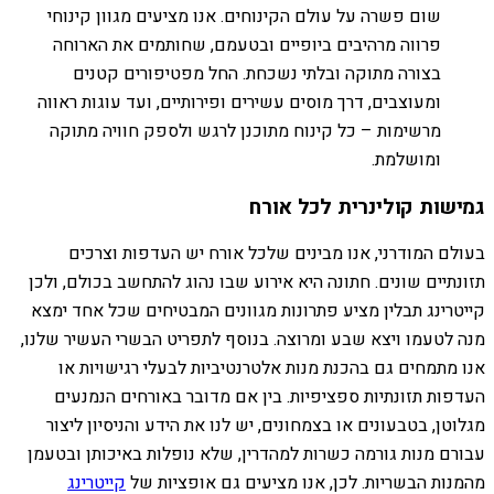
שום פשרה על עולם הקינוחים. אנו מציעים מגוון קינוחי
פרווה מרהיבים ביופיים ובטעמם, שחותמים את הארוחה
בצורה מתוקה ובלתי נשכחת. החל מפטיפורים קטנים
ומעוצבים, דרך מוסים עשירים ופירותיים, ועד עוגות ראווה
מרשימות – כל קינוח מתוכנן לרגש ולספק חוויה מתוקה
ומושלמת.
גמישות קולינרית לכל אורח
בעולם המודרני, אנו מבינים שלכל אורח יש העדפות וצרכים
תזונתיים שונים. חתונה היא אירוע שבו נהוג להתחשב בכולם, ולכן
קייטרינג תבלין מציע פתרונות מגוונים המבטיחים שכל אחד ימצא
מנה לטעמו ויצא שבע ומרוצה. בנוסף לתפריט הבשרי העשיר שלנו,
אנו מתמחים גם בהכנת מנות אלטרנטיביות לבעלי רגישויות או
העדפות תזונתיות ספציפיות. בין אם מדובר באורחים הנמנעים
מגלוטן, בטבעונים או בצמחונים, יש לנו את הידע והניסיון ליצור
עבורם מנות גורמה כשרות למהדרין, שלא נופלות באיכותן ובטעמן
מהמנות הבשריות. לכן, אנו מציעים גם אופציות של
קייטרינג