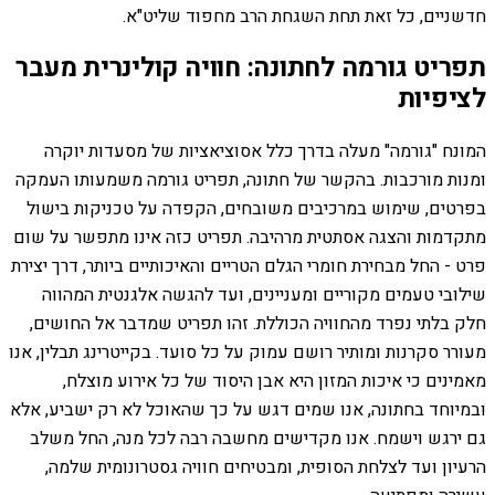
חדשניים, כל זאת תחת השגחת הרב מחפוד שליט"א.
תפריט גורמה לחתונה: חוויה קולינרית מעבר
לציפיות
המונח "גורמה" מעלה בדרך כלל אסוציאציות של מסעדות יוקרה
ומנות מורכבות. בהקשר של חתונה, תפריט גורמה משמעותו העמקה
בפרטים, שימוש במרכיבים משובחים, הקפדה על טכניקות בישול
מתקדמות והצגה אסתטית מרהיבה. תפריט כזה אינו מתפשר על שום
פרט - החל מבחירת חומרי הגלם הטריים והאיכותיים ביותר, דרך יצירת
שילובי טעמים מקוריים ומעניינים, ועד להגשה אלגנטית המהווה
חלק בלתי נפרד מהחוויה הכוללת. זהו תפריט שמדבר אל החושים,
מעורר סקרנות ומותיר רושם עמוק על כל סועד. בקייטרינג תבלין, אנו
מאמינים כי איכות המזון היא אבן היסוד של כל אירוע מוצלח,
ובמיוחד בחתונה, אנו שמים דגש על כך שהאוכל לא רק ישביע, אלא
גם ירגש וישמח. אנו מקדישים מחשבה רבה לכל מנה, החל משלב
הרעיון ועד לצלחת הסופית, ומבטיחים חוויה גסטרונומית שלמה,