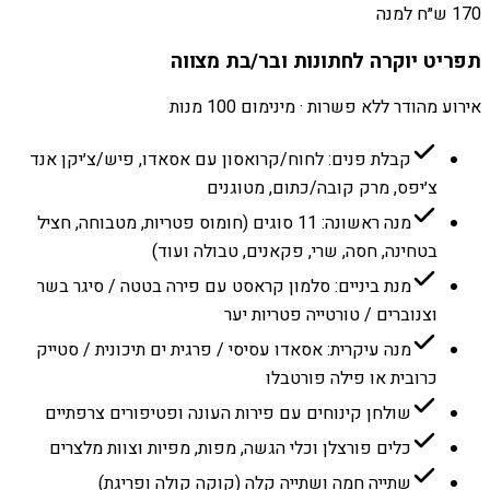
170 ש״ח למנה
תפריט יוקרה לחתונות ובר/בת מצווה
אירוע מהודר ללא פשרות · מינימום 100 מנות
קבלת פנים: לחוח/קרואסון עם אסאדו, פיש/צ׳יקן אנד
צ׳יפס, מרק קובה/כתום, מטוגנים
מנה ראשונה: 11 סוגים (חומוס פטריות, מטבוחה, חציל
בטחינה, חסה, שרי, פקאנים, טבולה ועוד)
מנת ביניים: סלמון קראסט עם פירה בטטה / סיגר בשר
וצנוברים / טורטייה פטריות יער
מנה עיקרית: אסאדו עסיסי / פרגית ים תיכונית / סטייק
כרובית או פילה פורטבלו
שולחן קינוחים עם פירות העונה ופטיפורים צרפתיים
כלים פורצלן וכלי הגשה, מפות, מפיות וצוות מלצרים
שתייה חמה ושתייה קלה (קוקה קולה ופריגת)