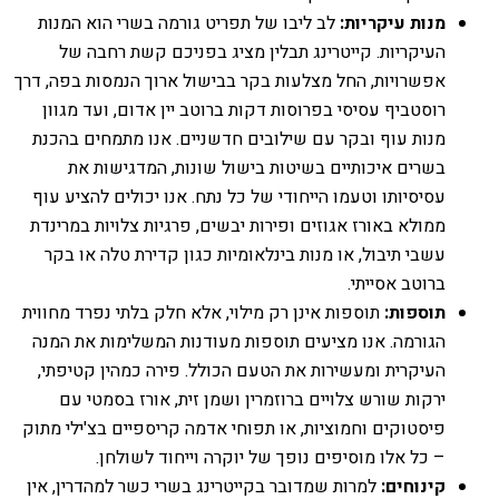
מנות עיקריות:
לב ליבו של תפריט גורמה בשרי הוא המנות
העיקריות. קייטרינג תבלין מציג בפניכם קשת רחבה של
אפשרויות, החל מצלעות בקר בבישול ארוך הנמסות בפה, דרך
רוסטביף עסיסי בפרוסות דקות ברוטב יין אדום, ועד מגוון
מנות עוף ובקר עם שילובים חדשניים. אנו מתמחים בהכנת
בשרים איכותיים בשיטות בישול שונות, המדגישות את
עסיסיותו וטעמו הייחודי של כל נתח. אנו יכולים להציע עוף
ממולא באורז אגוזים ופירות יבשים, פרגיות צלויות במרינדת
עשבי תיבול, או מנות בינלאומיות כגון קדירת טלה או בקר
ברוטב אסייתי.
תוספות:
תוספות אינן רק מילוי, אלא חלק בלתי נפרד מחווית
הגורמה. אנו מציעים תוספות מעודנות המשלימות את המנה
העיקרית ומעשירות את הטעם הכולל. פירה כמהין קטיפתי,
ירקות שורש צלויים ברוזמרין ושמן זית, אורז בסמטי עם
פיסטוקים וחמוציות, או תפוחי אדמה קריספיים בצ'ילי מתוק
– כל אלו מוסיפים נופך של יוקרה וייחוד לשולחן.
קינוחים:
למרות שמדובר בקייטרינג בשרי כשר למהדרין, אין