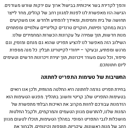
והפך לקדירת בשר איכותית בבישול ארוך עם ירקות שורש מעודנים.
הגישה הזו מאפשרת לנו לפנות למגוון רחב של קהלים, מחד לייצר
תחושה של בית וחמימות, ומאידך להפתיע ולחדש. אנו משקיעים
רבות במחקר ופיתוח, חוקרים טרנדים קולינריים עולמיים ומפתחים
מנות חדשות, תוך שמירה על עקרונות הכשרות המחמירים שלנו.
השילוב הזה מאפשר לנו להציע תפריט שהוא גם מנחם ומזמין, וגם
מרגש ומפתיע, ובעיקר – ייחודי לקייטרינג תבלין. כל מנה מספרת
סיפור, וכל טעם מעורר זיכרונות, תוך יצירת זיכרונות חדשים וטעימים
ליום חתונתכם.
החשיבות של טעימות התפריט לחתונה
בחירת תפריט גורמה לחתונה היא החלטה מהותית, ולכן אנו רואים
בטעימות התפריט שלב קריטי וחשוב בתהליך. מפגש הטעימות הוא
הזדמנות עבורכם לחוות מקרוב את האיכות הבלתי מתפשרת של
המנות שלנו, להתרשם מגוון הטעמים והמרקמים, ולקבל החלטות
מושכלות לגבי התפריט הסופי. במהלך הטעימות, תוכלו לטעום מגוון
רחב של מנות ראשונות, עיקריות, תוספות וקינוחים, ולבחור את