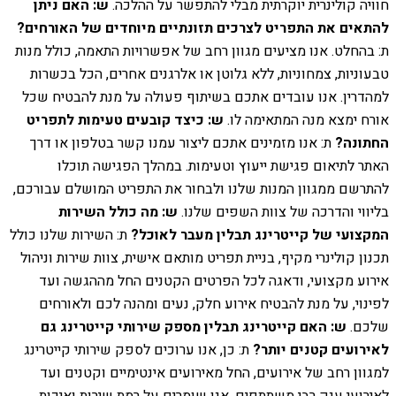
חוויה קולינרית יוקרתית מבלי להתפשר על ההלכה.
ש: האם ניתן
להתאים את התפריט לצרכים תזונתיים מיוחדים של האורחים?
ת: בהחלט. אנו מציעים מגוון רחב של אפשרויות התאמה, כולל מנות
טבעוניות, צמחוניות, ללא גלוטן או אלרגנים אחרים, הכל בכשרות
למהדרין. אנו עובדים אתכם בשיתוף פעולה על מנת להבטיח שכל
אורח ימצא מנה המתאימה לו.
ש: כיצד קובעים טעימות לתפריט
החתונה?
ת: אנו מזמינים אתכם ליצור עמנו קשר בטלפון או דרך
האתר לתיאום פגישת ייעוץ וטעימות. במהלך הפגישה תוכלו
להתרשם ממגוון המנות שלנו ולבחור את התפריט המושלם עבורכם,
בליווי והדרכה של צוות השפים שלנו.
ש: מה כולל השירות
המקצועי של קייטרינג תבלין מעבר לאוכל?
ת: השירות שלנו כולל
תכנון קולינרי מקיף, בניית תפריט מותאם אישית, צוות שירות וניהול
אירוע מקצועי, ודאגה לכל הפרטים הקטנים החל מההגשה ועד
לפינוי, על מנת להבטיח אירוע חלק, נעים ומהנה לכם ולאורחים
שלכם.
ש: האם קייטרינג תבלין מספק שירותי קייטרינג גם
לאירועים קטנים יותר?
ת: כן, אנו ערוכים לספק שירותי קייטרינג
למגוון רחב של אירועים, החל מאירועים אינטימיים וקטנים ועד
לאירועי ענק רבי משתתפים. אנו שומרים על רמת שירות ואיכות