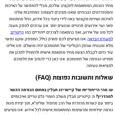
מחיר הוגנות, המותאמות לתקציב שלכם, מבלי להתפשר על האיכות
והסטנדרטים הגבוהים שאנו מציבים לעצמנו. המחויבות שלנו
לאיכות ושירות מקצועי באה לידי ביטוי בכל אירוע, החל מחתונות
פאר ועד אירועים פרטיים וצנועים יותר. אנו ערוכים לספק מענה
לכל סוג של אירוע, ואף בהתאמה לצרכים ייחודיים כמו
קייטרינג
לסעודת הבראה
. אנו מציעים לכם פתרון כולל, המספק שקט נפשי
מלא ומבטיח שהפן הקולינרי של חתונתכם יהיה מושלם. פנו אלינו
עוד היום לקבלת הצעת מחיר מותאמת אישית ולהתחיל לתכנן את
תפריט הגורמה של חתונתכם. אנו כאן כדי להפוך את חלומכם
למציאות טעימה.
שאלות ותשובות נפוצות (FAQ)
ש: מהי הייחודיות של קייטרינג תבלין בתחום הגורמה הכשר
למהדרין?
ת: קייטרינג תבלין משלב חומרי גלם טריים ואיכותיים
ביותר עם כשרות מהודרת של הרב מחפוד שליט"א, תוך יצירת מנות
גורמה יצירתיות ומרשימות המותאמות אישית לכל אירוע. אנו מציעים