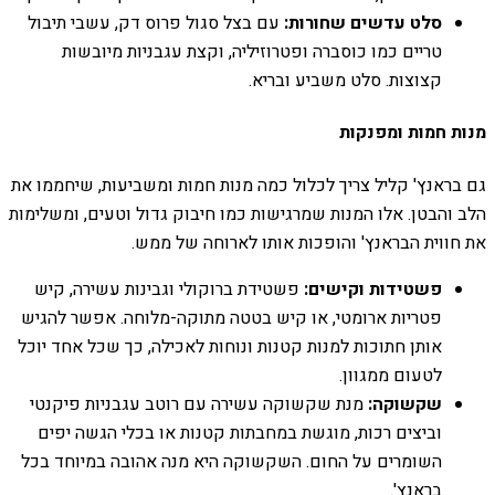
סלט עדשים שחורות:
עם בצל סגול פרוס דק, עשבי תיבול
טריים כמו כוסברה ופטרוזיליה, וקצת עגבניות מיובשות
קצוצות. סלט משביע ובריא.
מנות חמות ומפנקות
גם בראנץ' קליל צריך לכלול כמה מנות חמות ומשביעות, שיחממו את
הלב והבטן. אלו המנות שמרגישות כמו חיבוק גדול וטעים, ומשלימות
את חווית הבראנץ' והופכות אותו לארוחה של ממש.
פשטידות וקישים:
פשטידת ברוקולי וגבינות עשירה, קיש
פטריות ארומטי, או קיש בטטה מתוקה-מלוחה. אפשר להגיש
אותן חתוכות למנות קטנות ונוחות לאכילה, כך שכל אחד יוכל
לטעום ממגוון.
שקשוקה:
מנת שקשוקה עשירה עם רוטב עגבניות פיקנטי
וביצים רכות, מוגשת במחבתות קטנות או בכלי הגשה יפים
השומרים על החום. השקשוקה היא מנה אהובה במיוחד בכל
בראנץ'.