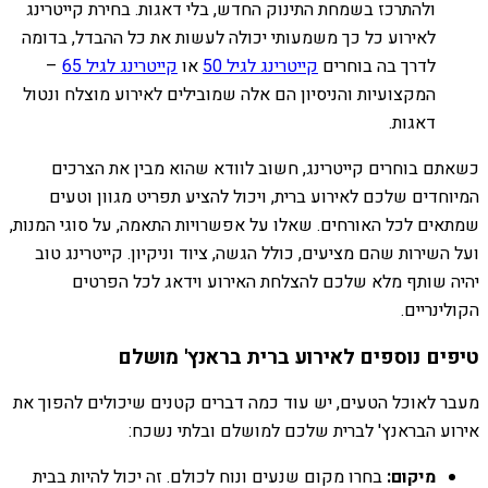
ולהתרכז בשמחת התינוק החדש, בלי דאגות. בחירת קייטרינג
לאירוע כל כך משמעותי יכולה לעשות את כל ההבדל, בדומה
לדרך בה בוחרים
קייטרינג לגיל 50
או
קייטרינג לגיל 65
–
המקצועיות והניסיון הם אלה שמובילים לאירוע מוצלח ונטול
דאגות.
כשאתם בוחרים קייטרינג, חשוב לוודא שהוא מבין את הצרכים
המיוחדים שלכם לאירוע ברית, ויכול להציע תפריט מגוון וטעים
שמתאים לכל האורחים. שאלו על אפשרויות התאמה, על סוגי המנות,
ועל השירות שהם מציעים, כולל הגשה, ציוד וניקיון. קייטרינג טוב
יהיה שותף מלא שלכם להצלחת האירוע וידאג לכל הפרטים
הקולינריים.
טיפים נוספים לאירוע ברית בראנץ' מושלם
מעבר לאוכל הטעים, יש עוד כמה דברים קטנים שיכולים להפוך את
אירוע הבראנץ' לברית שלכם למושלם ובלתי נשכח:
מיקום:
בחרו מקום שנעים ונוח לכולם. זה יכול להיות בבית