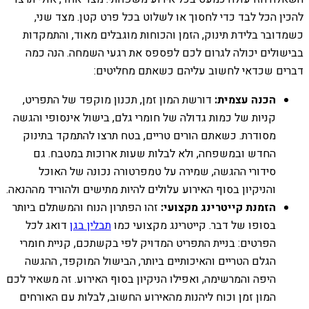
להכין הכל לבד כדי לחסוך או לשלוט בכל פרט קטן. מצד שני,
כשמדובר בלידת תינוק, הזמן והכוחות מוגבלים מאוד, והתמקדות
בבישולים יכולה לגרום לכם לפספס את רגעי השמחה. הנה כמה
דברים שכדאי לחשוב עליהם כשאתם מחליטים:
הכנה עצמית:
דורשת המון זמן, תכנון מוקפד של התפריט,
קניות של כמות גדולה של חומרי גלם, בישול אינסופי והגשה
מסודרת. כשאתם הורים טריים, בטח תרצו להתמקד בתינוק
החדש ובמשפחה, ולא לבלות שעות ארוכות במטבח. גם
סידורי ההגשה, שמירה על טמפרטורה נכונה של האוכל
והניקיון בסוף האירוע עלולים להיות מתישים ולהוריד מההנאה.
הזמנת קייטרינג מקצועי:
זהו הפתרון הנוח והמשתלם ביותר
בסופו של דבר. קייטרינג מקצועי כמו
תבלין בגן
דואג לכל
הפרטים: בניית התפריט המדויק לפי בקשתכם, קניית חומרי
הגלם הטריים והאיכותיים ביותר, הבישול המוקפד, ההגשה
היפה והמרשימה, ואפילו הניקיון בסוף האירוע. זה משאיר לכם
המון זמן וכוח ליהנות מהאירוע החשוב, לבלות עם האורחים