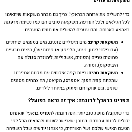
משקאות מרעננים
כדי להשלים את ארוחת הבראנץ', צריך גם מבחר משקאות שיתאימו
לכל הגילאים ולכל העדפה. משקאות טובים הם כמו נשימה מרעננת
באמצע הארוחה, והם עוזרים להשלים את חווית הטעמים.
משקאות קרים:
מים מינרליים צוננים, מים בטעמים יצירתיים
(עם פלחי לימון, נענע, מלפפון או פירות יער), מיצים טבעיים
סחוטים טריים (תפוזים, אשכוליות, לימונדה סגולה עם
היביסקוס), וסודה.
משקאות חמים:
פינת קפה איכותית עם מכונת אספרסו
שמכינה קפה הפוך, אספרסו, מקיאטו, תה צמחים מסוגים
שונים, וגם שוקו חם ומתוק במיוחד לילדים.
תפריט בראנץ' לדוגמה: איך זה נראה בפועל?
כדי שתקבלו מושג טוב יותר, הנה דוגמה לתפריט בראנץ' שאנחנו
יכולים לבנות עבורכם. כמובן שאפשר לשנות ולהתאים הכל לפי
הטעם האישי שלכם ושל האורחים, כי אנחנו יודעים שכל משפחה