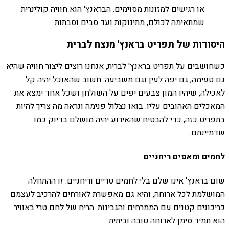
או רגישים למזונות מסוימים. הבראנץ' הוא חוויה קולינרית
שמתאימה לכולם, מתינוקות ועד סבים וסבתות.
היסודות של תפריט בראנץ' מנצח לברית
כשחושבים על תפריט בראנץ' לברית, אנחנו רוצים ליצור חוויה שהיא
גם טעימה, גם יפה לעין וגם משביעה. חשוב שהאוכל יהיה קל
לאכילה, שיהיו המון צבעים יפים על השולחן ושכל אחד ימצא את
המאכלים האהובים עליו. בואו נצלול פנימה ונראה מה צריך להיות
בתפריט כזה, כדי להבטיח שהאירוע יהיה מושלם בדיוק כמו
שדמיינתם.
לחמים ומאפים ריחניים
שום בראנץ' אינו שלם בלי לחמים טריים וריחניים. זו ההתחלה
המושלמת לכל ארוחה, והיא גם מאפשרת לאורחים להרכיב לעצמם
כריכונים קטנים עם הממרחים והגבינות. הריח של לחם טרי באוויר
הוא תמיד סימן לארוחה טובה וביתית.