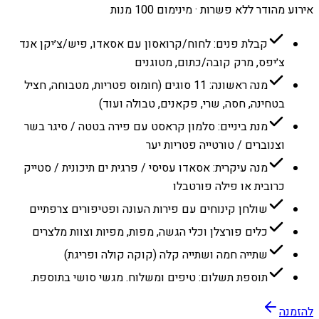
אירוע מהודר ללא פשרות · מינימום 100 מנות
קבלת פנים: לחוח/קרואסון עם אסאדו, פיש/צ׳יקן אנד
צ׳יפס, מרק קובה/כתום, מטוגנים
מנה ראשונה: 11 סוגים (חומוס פטריות, מטבוחה, חציל
בטחינה, חסה, שרי, פקאנים, טבולה ועוד)
מנת ביניים: סלמון קראסט עם פירה בטטה / סיגר בשר
וצנוברים / טורטייה פטריות יער
מנה עיקרית: אסאדו עסיסי / פרגית ים תיכונית / סטייק
כרובית או פילה פורטבלו
שולחן קינוחים עם פירות העונה ופטיפורים צרפתיים
כלים פורצלן וכלי הגשה, מפות, מפיות וצוות מלצרים
שתייה חמה ושתייה קלה (קוקה קולה ופריגת)
תוספת תשלום: טיפים ומשלוח. מגשי סושי בתוספת.
להזמנה