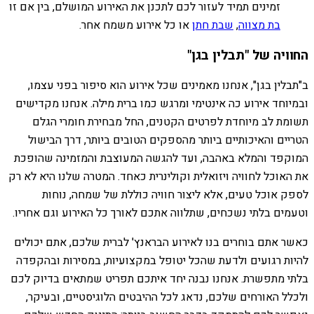
זמינים תמיד לעזור לכם לתכנן את האירוע המושלם, בין אם זו
בת מצווה
,
שבת חתן
או כל אירוע משמח אחר.
החוויה של "תבלין בגן"
ב"תבלין בגן", אנחנו מאמינים שכל אירוע הוא סיפור בפני עצמו,
ובמיוחד אירוע כה אינטימי ומרגש כמו ברית מילה. אנחנו מקדישים
תשומת לב מיוחדת לפרטים הקטנים, החל מבחירת חומרי הגלם
הטריים והאיכותיים ביותר מהספקים הטובים ביותר, דרך הבישול
המוקפד והמלא באהבה, ועד להגשה המעוצבת והמזמינה שהופכת
את האוכל לחוויה ויזואלית וקולינרית כאחד. המטרה שלנו היא לא רק
לספק אוכל טעים, אלא ליצור חוויה כוללת של שמחה, נוחות
וטעמים בלתי נשכחים, שתלווה אתכם לאורך כל האירוע וגם אחריו.
כאשר אתם בוחרים בנו לאירוע הבראנץ' לברית שלכם, אתם יכולים
להיות רגועים ולדעת שהכל יטופל במקצועיות, במסירות ובהקפדה
בלתי מתפשרת. אנחנו נבנה יחד איתכם תפריט שמתאים בדיוק לכם
ולכלל האורחים שלכם, נדאג לכל ההיבטים הלוגיסטיים, ובעיקר,