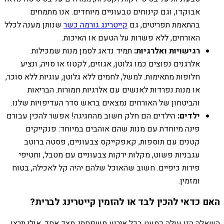
אבוקדו, וגם קינוחים טבעוניים מיוחדים. אנו מתמחים
בהתאמת תפריטים, גם
קייטרינג גורמה כשר
שנותן מענה לכלל
האורחים, ללא פשרות על הטעם או האיכות.
רגישויות ואלרגיות:
תמיד נדאג לסמן מנות שמכילות
אלרגנים נפוצים כמו גלוטן, אגוזים, לקטוז או סויה, ונציע
חלופות מתאימות. למשל, לחמים ללא גלוטן, עוגיות ללא סוכר,
או מנות נפרדות לאנשים עם אלרגיות חמורות. הבריאות
והביטחון של האורחים נמצאים בראש סדר העדיפויות שלנו.
ילדים:
הילדים הם חלק חשוב מהחגיגה! אפשר להכין עבורם
פינה מיוחדת עם מנות שהם אוהבים במיוחד: פנקייקים
קטנים עם תוספות, קאפקייקס צבעוניים, פסטה ברוטב
עגבניות פשוט, מקלות ירקות צבעוניים עם מטבל, וחטיפי
פירות כיפיים. חשוב שהאוכל שלהם יהיה קל לאכילה, בטוח
ומזמין.
האם כדאי להכין לבד או להזמין קייטרינג לברית?
השאלה הזו עולה כמעט בכל אירוע משפחתי. מצד אחד, אולי תרצו