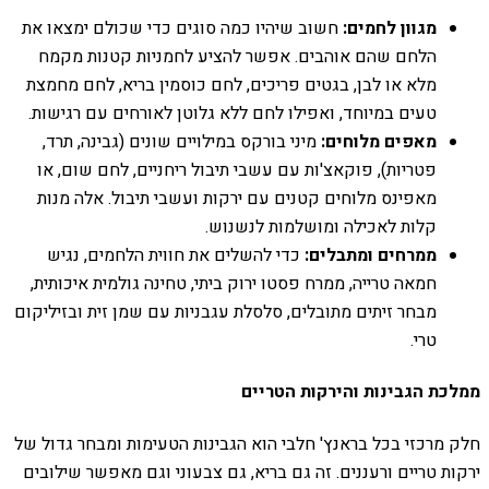
מגוון לחמים:
חשוב שיהיו כמה סוגים כדי שכולם ימצאו את
הלחם שהם אוהבים. אפשר להציע לחמניות קטנות מקמח
מלא או לבן, בגטים פריכים, לחם כוסמין בריא, לחם מחמצת
טעים במיוחד, ואפילו לחם ללא גלוטן לאורחים עם רגישות.
מאפים מלוחים:
מיני בורקס במילויים שונים (גבינה, תרד,
פטריות), פוקאצ'ות עם עשבי תיבול ריחניים, לחם שום, או
מאפינס מלוחים קטנים עם ירקות ועשבי תיבול. אלה מנות
קלות לאכילה ומושלמות לנשנוש.
ממרחים ומתבלים:
כדי להשלים את חווית הלחמים, נגיש
חמאה טרייה, ממרח פסטו ירוק ביתי, טחינה גולמית איכותית,
מבחר זיתים מתובלים, סלסלת עגבניות עם שמן זית ובזיליקום
טרי.
ממלכת הגבינות והירקות הטריים
חלק מרכזי בכל בראנץ' חלבי הוא הגבינות הטעימות ומבחר גדול של
ירקות טריים ורעננים. זה גם בריא, גם צבעוני וגם מאפשר שילובים