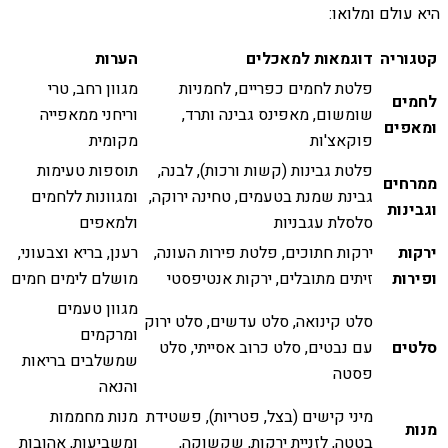
היא עולם ומלואו:
קטגוריה
דוגמאות למאכלים
הערות
פלטת לחמים כפריים, לחמניות
מגוון רחב, טרי
לחמים
שומשום, מאפינס גבינה ותרד,
וריחני ממאפייה
ומאפים
פוקאצ'ות
מקומית
פלטת גבינות (קשות ורכות), לבנה,
תוספות טעימות
ממרחים
גבינת שמנת בטעמים, טחינה ירוקה,
ומגוונות ללחמים
וגבינות
סלסלת עגבניות
ולמאפים
ירקות
ירקות חתוכים, פלטת פירות העונה,
רענן, בריא וצבעוני,
ופירות
זיתים מתובלים, ירקות אנטיפסטי
מושלם לימים חמים
מגוון טעמים
סלט קינואה, סלט עדשים, סלט ירוק
ומרקמים
סלטים
עם נבטים, סלט כרוב אסייתי, סלט
שמשלבים בריאות
פסטה
והנאה
מיני קישים (בצל, פטריות), פשטידת
מנות מחממות
מנות
בטטה, לזניית ירקות, שקשוקה,
ומשביעות, אהובות