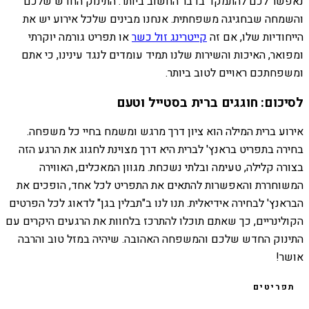
נאפשר לכם להתמקד בדבר החשוב ביותר: התינוק החדש שלכם
והשמחה שבחגיגה משפחתית. אנחנו מבינים שלכל אירוע יש את
הייחודיות שלו, אם זה
קייטרינג זול כשר
או תפריט גורמה יוקרתי
ומפואר, האיכות והשירות שלנו תמיד עומדים לנגד עינינו, כי אתם
ומשפחתכם ראויים לטוב ביותר.
לסיכום: חוגגים ברית בסטייל וטעם
אירוע ברית המילה הוא ציון דרך מרגש ומשמח בחיי כל משפחה.
בחירה בתפריט בראנץ' לברית היא דרך מצוינת לחגוג את הרגע הזה
בצורה קלילה, טעימה ובלתי נשכחת. מגוון המאכלים, האווירה
המשוחררת והאפשרות להתאים את התפריט לכל אחד, הופכים את
הבראנץ' לבחירה אידיאלית. תנו לנו ב"תבלין בגן" לדאוג לכל הפרטים
הקולינריים, כך שאתם תוכלו להתרכז בלחוות את הרגעים היקרים עם
התינוק החדש שלכם והמשפחה האהובה. שיהיה במזל טוב והרבה
אושר!
תפריטים