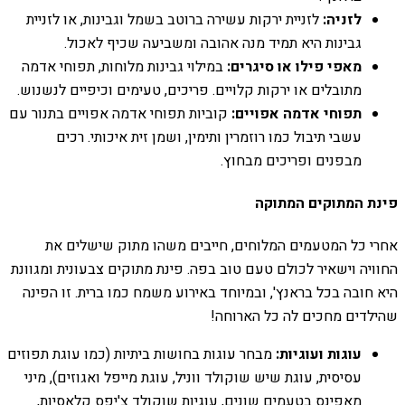
לזניה:
לזניית ירקות עשירה ברוטב בשמל וגבינות, או לזניית
גבינות היא תמיד מנה אהובה ומשביעה שכיף לאכול.
מאפי פילו או סיגרים:
במילוי גבינות מלוחות, תפוחי אדמה
מתובלים או ירקות קלויים. פריכים, טעימים וכיפיים לנשנוש.
תפוחי אדמה אפויים:
קוביות תפוחי אדמה אפויים בתנור עם
עשבי תיבול כמו רוזמרין ותימין, ושמן זית איכותי. רכים
מבפנים ופריכים מבחוץ.
פינת המתוקים המתוקה
אחרי כל המטעמים המלוחים, חייבים משהו מתוק שישלים את
החוויה וישאיר לכולם טעם טוב בפה. פינת מתוקים צבעונית ומגוונת
היא חובה בכל בראנץ', ובמיוחד באירוע משמח כמו ברית. זו הפינה
שהילדים מחכים לה כל הארוחה!
עוגות ועוגיות:
מבחר עוגות בחושות ביתיות (כמו עוגת תפוזים
עסיסית, עוגת שיש שוקולד ווניל, עוגת מייפל ואגוזים), מיני
מאפינס בטעמים שונים, עוגיות שוקולד צ'יפס קלאסיות,