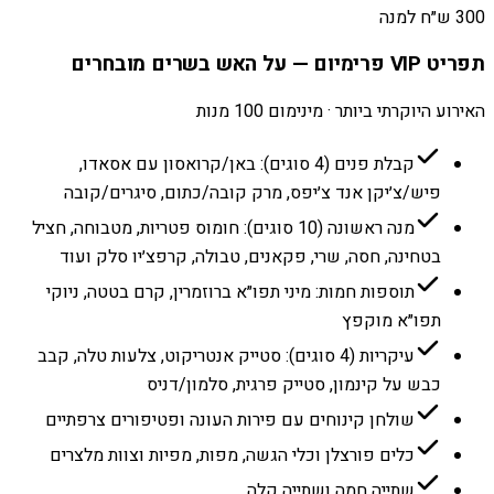
300 ש״ח למנה
תפריט VIP פרימיום — על האש בשרים מובחרים
האירוע היוקרתי ביותר · מינימום 100 מנות
קבלת פנים (4 סוגים): באן/קרואסון עם אסאדו,
פיש/צ׳יקן אנד צ׳יפס, מרק קובה/כתום, סיגרים/קובה
מנה ראשונה (10 סוגים): חומוס פטריות, מטבוחה, חציל
בטחינה, חסה, שרי, פקאנים, טבולה, קרפצ׳יו סלק ועוד
תוספות חמות: מיני תפו״א ברוזמרין, קרם בטטה, ניוקי
תפו״א מוקפץ
עיקריות (4 סוגים): סטייק אנטריקוט, צלעות טלה, קבב
כבש על קינמון, סטייק פרגית, סלמון/דניס
שולחן קינוחים עם פירות העונה ופטיפורים צרפתיים
כלים פורצלן וכלי הגשה, מפות, מפיות וצוות מלצרים
שתייה חמה ושתייה קלה