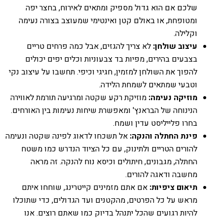
שלכם אם הוא גדול מספיק ומתאים לאירוח, בחצר יפה
ומטופחת, או באולם קטן ואינטימי שמעוצב בצורה נעימה
וקלילה.
עיצוב שולחן:
לא צריך להגזים, אבל כמה פרחים טריים
בצבעים בהירים, מפיות בד צבעוניות וכלים יפים יכולים
להפוך את השולחן למזמין, חגיגי וכיפי. תחשבו על עיצוב נקי
וטבעי שמתאים לשמחת הלידה.
מוזיקה נעימה:
מוזיקת רקע שקטה ומרגיעה תורמת לאווירה
הנינוחה של הבראנץ' ומאפשרת שיחות נעימות בין האורחים.
בחרו פלייליסט עדין ושמח.
פינת החתלה והנקה:
אל תשכחו לדאוג לפינה שקטה ונעימה
להורים הטריים ולתינוק, עם כל הציוד הנדרש כמו משטח
החתלה, מגבונים, חיתולים וכיסא נוח להנקה. זה מראה
מחשבה ודאגה להורים.
תיאום ציפיות:
אם אתם מזמינים קייטרינג, שוחחו איתם
מראש על כל הפרטים, מהקטנים ועד הגדולים, כדי שתוכלו
להיות רגועים שהכל יתנהל בדיוק כמו שאתם רוצים. אנו