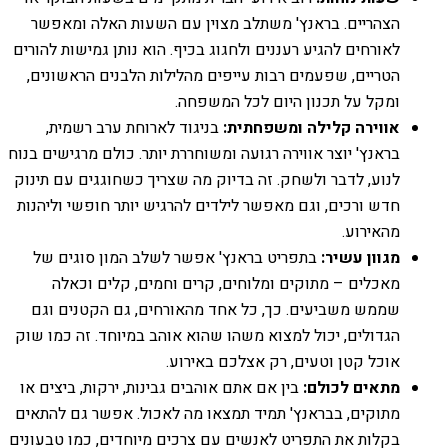
הצהריים. בראנץ' משתלב מצוין עם השעות האלה ומאפשר
לאורחים להגיע רעננים ולחגוג בכיף. הוא נותן גמישות להורים
הטריים, שפעמים רבות עייפים מהלילות הלבנים הראשונים,
ומקל על תכנון היום לכל המשפחה.
אווירה קלילה ומשפחתית:
בניגוד לארוחת ערב רשמית,
בראנץ' יוצר אווירה רגועה ומשוחררת יותר. כולם מרגישים בנוח
לנוע, לדבר ולשחק. זה בדיוק מה שצריך כשחוגגים עם תינוק
חדש ורכים, וגם מאפשר לילדים להרגיש יותר חופשי וליהנות
מהאירוע.
מגוון עשיר:
בתפריט בראנץ' אפשר לשלב המון סוגים של
מאכלים – מתוקים ומלוחים, קרים וחמים, קלים וכאלה
שממש משביעים. כך, כל אחד מהאורחים, גם הקטנים וגם
הגדולים, יכול למצוא משהו שהוא אוהב במיוחד. זה כמו שוק
אוכל קטן וטעים, רק אצלכם באירוע.
מתאים לכולם:
בין אם אתם אוהבים גבינות, ירקות, ביצים או
מתוקים, בבראנץ' תמיד תמצאו מה לאכול. אפשר גם להתאים
בקלות את התפריט לאנשים עם צרכים מיוחדים, כמו טבעונים