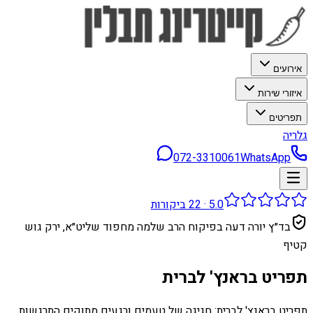
אירועים
איזורי שירות
תפריטים
גלריה
072-3310061
WhatsApp
5.0
·
22
ביקורות
בד״ץ יורה דעה בפיקוח הרב שלמה מחפוד שליט״א, ירק גוש
קטיף
תפריט בראנץ' לברית
תפריט בראנץ' לברית: חגיגה של טעמים ורגעים מתוקים התרגשות