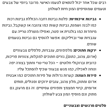
רבים שכל אחד יכול להתאים לטעמו האישי. מדובר ביופי של צבעים
וטעמים שמוסיפים המון חיות לשולחן.
גבינות איכותיות:
פלטת גבינות רחבה הכוללת גבינות רכות
כמו לבנה ושמנת, גבינות קשות כמו צהובה או קשקבל, גבינות
מיוחדות כמו בולגרית או פטה, ואפילו מוצרלה טרייה עם
עגבניות שרי ובזיליקום. אפשר להוסיף גם גבינות בטעמים
שונים.
ירקות חתוכים:
מלפפונים, עגבניות, פלפלים צבעוניים
(אדום, צהוב, כתום), גזרים חתוכים למקלות, צנוניות פריכות,
כרובית וברוקולי חלוטים – הכל טרי-טרי וחתוך בצורה יפה
ונוחה לאכילה, כמו מגש צבעוני שכיף להסתכל עליו.
פירות העונה:
קערות גדולות של פירות חתוכים כמו אבטיח
אדום ומתוק, מלון צהוב, ענבים ירוקים וסגולים, תותים
אדומים, קיווי חמצמץ ותפוזים עסיסיים. זה גם מרענן, גם
מתוק וגם מוסיף המון צבע לשולחן.
סלטים מרגשים וצבעוניים