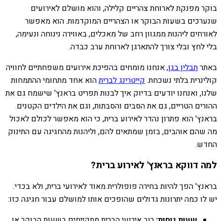
בוקר מפנקת לארוחת צהריים קלילה, והוא מושלם לאירועים
שנערכים בשעות הבוקר או הצהריים המוקדמות. הוא מאפשר
לאורחים ליהנות ממגוון רחב של מאכלים, באווירה נינוחה ונעימה,
בלי לחץ ובלי צורך להתארגן לארוחת ערב כבדה.
באתר
תבלין בגן
, אנחנו מומחים בהפיכת אירועים משפחתיים לחוויה
קולינרית בלתי נשכחת.
קייטרינג לברית
הוא אחד מתחומי ההתמחות
שלנו, ואנחנו יודעים בדיוק איך לבנות תפריט בראנץ' שישמח גם את
ההורים הטריים, גם את הסבים והסבתות, וגם את הילדים הקטנים.
בראנץ' הוא פתרון נהדר לאירוע ברית, כי הוא מאפשר לכולם לאכול
מה שהם אוהבים, בזמן שמתאים להם, וליהנות מהחגיגה עם התינוק
החדש.
למה דווקא בראנץ' לאירוע ברית?
בראנץ' הפך להיות בחירה פופולרית מאוד לאירועי ברית, ולא בכדי.
יש לו כמה יתרונות גדולים שהופכים אותו למושלם עבור חגיגה כזו:
שעות נוחות:
רוב אירועי הברית מתקיימים בשעות הבוקר או