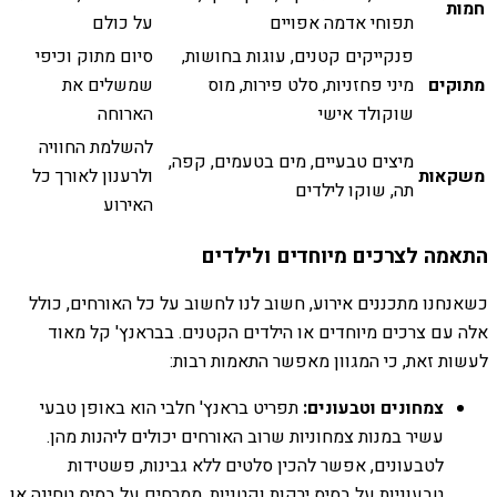
חמות
תפוחי אדמה אפויים
על כולם
פנקייקים קטנים, עוגות בחושות,
סיום מתוק וכיפי
מתוקים
מיני פחזניות, סלט פירות, מוס
שמשלים את
שוקולד אישי
הארוחה
להשלמת החוויה
מיצים טבעיים, מים בטעמים, קפה,
משקאות
ולרענון לאורך כל
תה, שוקו לילדים
האירוע
התאמה לצרכים מיוחדים ולילדים
כשאנחנו מתכננים אירוע, חשוב לנו לחשוב על כל האורחים, כולל
אלה עם צרכים מיוחדים או הילדים הקטנים. בבראנץ' קל מאוד
לעשות זאת, כי המגוון מאפשר התאמות רבות:
צמחונים וטבעונים:
תפריט בראנץ' חלבי הוא באופן טבעי
עשיר במנות צמחוניות שרוב האורחים יכולים ליהנות מהן.
לטבעונים, אפשר להכין סלטים ללא גבינות, פשטידות
טבעוניות על בסיס ירקות וקטניות, ממרחים על בסיס טחינה או