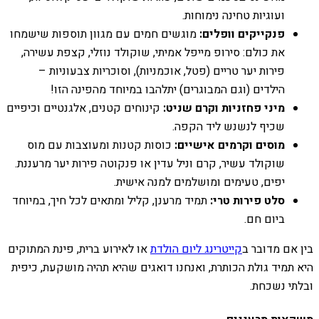
ועוגיות טחינה נימוחות.
פנקייקים וופלים:
מוגשים חמים עם מגוון תוספות שישמחו
את כולם: סירופ מייפל אמיתי, שוקולד נוזלי, קצפת עשירה,
פירות יער טריים (פטל, אוכמניות), וסוכריות צבעוניות –
הילדים (וגם המבוגרים) יתלהבו במיוחד מהפינה הזו!
מיני פחזניות וקרם שניט:
קינוחים קטנים, אלגנטיים וכיפיים
שכיף לנשנש ליד הקפה.
מוסים וקרמים אישיים:
כוסות קטנות ומעוצבות עם מוס
שוקולד עשיר, קרם וניל עדין או פנקוטה פירות יער מרעננת.
יפים, טעימים ומושלמים למנה אישית.
סלט פירות טרי:
תמיד מרענן, קליל ומתאים לכל חיך, במיוחד
ביום חם.
בין אם מדובר ב
קייטרינג ליום הולדת
או לאירוע ברית, פינת המתוקים
היא תמיד גולת הכותרת, ואנחנו דואגים שהיא תהיה מושקעת, כיפית
ובלתי נשכחת.