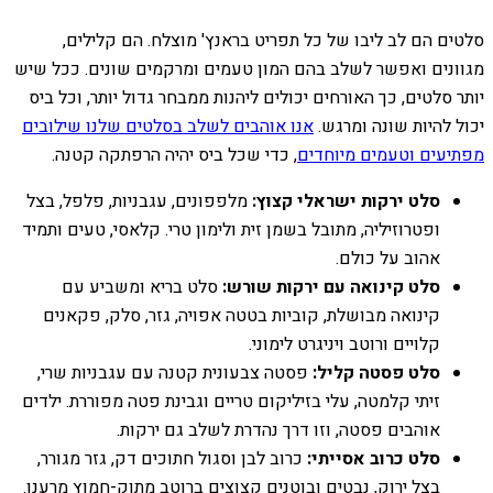
סלטים הם לב ליבו של כל תפריט בראנץ' מוצלח. הם קלילים,
מגוונים ואפשר לשלב בהם המון טעמים ומרקמים שונים. ככל שיש
יותר סלטים, כך האורחים יכולים ליהנות ממבחר גדול יותר, וכל ביס
יכול להיות שונה ומרגש.
אנו אוהבים לשלב בסלטים שלנו שילובים
מפתיעים וטעמים מיוחדים
, כדי שכל ביס יהיה הרפתקה קטנה.
סלט ירקות ישראלי קצוץ:
מלפפונים, עגבניות, פלפל, בצל
ופטרוזיליה, מתובל בשמן זית ולימון טרי. קלאסי, טעים ותמיד
אהוב על כולם.
סלט קינואה עם ירקות שורש:
סלט בריא ומשביע עם
קינואה מבושלת, קוביות בטטה אפויה, גזר, סלק, פקאנים
קלויים ורוטב ויניגרט לימוני.
סלט פסטה קליל:
פסטה צבעונית קטנה עם עגבניות שרי,
זיתי קלמטה, עלי בזיליקום טריים וגבינת פטה מפוררת. ילדים
אוהבים פסטה, וזו דרך נהדרת לשלב גם ירקות.
סלט כרוב אסייתי:
כרוב לבן וסגול חתוכים דק, גזר מגורר,
בצל ירוק, נבטים ובוטנים קצוצים ברוטב מתוק-חמוץ מרענן.