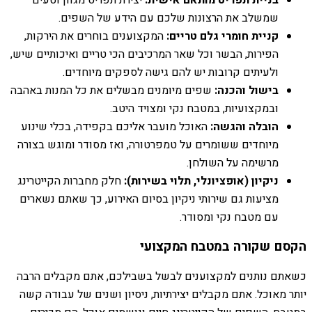
שמשלב את הרצונות שלכם עם הידע של השפים.
קניית חומרי גלם טריים:
המקצוענים בוחרים את הירקות,
הפירות, הבשר וכל שאר המרכיבים הכי טריים ואיכותיים שיש,
ולעיתים קרובות יש להם גישה לספקים מיוחדים.
בישול והכנה:
שפים מיומנים מבשלים את כל המנות באהבה
ובמקצועיות, במטבח נקי ומצויד היטב.
הובלה והגשה:
האוכל מועבר אליכם בקפידה, בכלי שינוע
מיוחדים ששומרים על טמפרטורה, ואז מסודר ומוגש בצורה
מרשימה על השולחן.
ניקיון (אופציונלי, תלוי בשירות):
חלק מחברות הקייטרינג
מציעות גם שירותי ניקיון בסיום האירוע, כך שאתם נשארים
עם מטבח נקי ומסודר.
הקסם שקורה במטבח המקצועי
כשאתם נותנים למקצוענים לבשל בשבילכם, אתם מקבלים הרבה
יותר מאוכל. אתם מקבלים יצירתיות, ניסיון ושנים של עבודה קשה