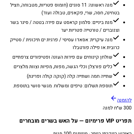
מנה ראשונה: 11 סוגים (חומוס פטריות, מטבוחה, חציל
בטחינה, חסה, שרי, פקאנים, טבולה ועוד)
מנת ביניים: סלמון קראסט עם פירה בטטה / סיגר בשר
וצנוברים / טורטייה פטריות יער
מנה עיקרית: אסאדו עסיסי / פרגית ים תיכונית / סטייק
כרובית או פילה פורטבלו
שולחן קינוחים עם פירות העונה ופטיפורים צרפתיים
כלים פורצלן וכלי הגשה, מפות, מפיות וצוות מלצרים
שתייה חמה ושתייה קלה (קוקה קולה ופריגת)
תוספת תשלום: טיפים ומשלוח. מגשי סושי בתוספת.
להזמנה
300 ש״ח למנה
תפריט VIP פרימיום — על האש בשרים מובחרים
האירוע היוקרתי ביותר · מינימום 100 מנות