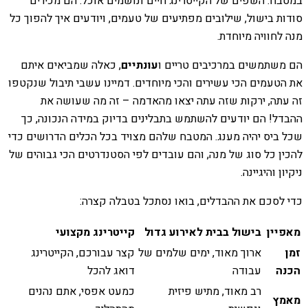
במטבח. השפים של הקייטרינג חיים ונושמים אוכל. הם מכירים
סודות בישול, שילובים מפתיעים של טעמים, ויודעים איך להפוך כל
מנה לחוויה מיוחדת.
הם משתמשים במרכיבים טריים ו
עונתיים
, כאלה שמביאים איתם
את הטעמים הכי עשירים והכי מיוחדים. דמיינו עשבי תיבול שנקטפו
זה עתה, ירקות שזה עתה יצאו מהאדמה – זה מה שעושה את
ההבדל! הם יודעים להשתמש בתבלינים בדיוק במידה הנכונה, כך
שכל ביס יהיה מענג. המטבח שלהם מצויד בכל הכלים הדרושים כדי
להכין כל סוג של מנה, והם עובדים לפי הסטנדרטים הכי גבוהים של
ניקיון והיגיינה.
כדי לסכם את ההבדלים, בואו נסתכל בטבלה קצרה:
מאפיין
בישול בבית לאירוע גדול
קייטרינג מקצועי
זמן
ארוך מאוד, ימים שלמים של
קצר עבורכם, הקייטרינג
הכנה
עבודה
דואג להכל
רב מאוד, מתיש פיזית
כמעט אפסי, אתם נהנים
מאמץ