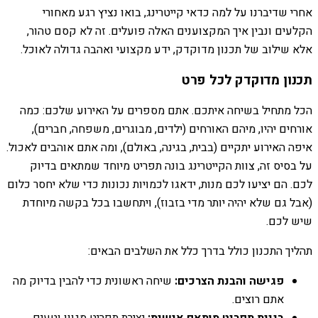
אחרי שדיברנו על למה כדאי קייטרינג, בואו נציץ רגע מאחורי
הקלעים ונבין איך המקצוענים האלה פועלים. זה לא קסם טהור,
אלא שילוב של תכנון מדוקדק, ידע מקצועי ואהבה גדולה לאוכל.
תכנון מדוקדק לכל פרט
הכל מתחיל בשיחה איתכם. אתם מספרים על האירוע שלכם: כמה
אורחים יהיו, מיהם האורחים (ילדים, מבוגרים, משפחה, חברים),
איפה האירוע יתקיים (בבית, בגינה, באולם), ומה אתם אוהבים לאכול.
על בסיס זה, צוות הקייטרינג בונה תפריט מיוחד שמתאים בדיוק
לכם. הם יציעו לכם מנות, ידאגו לכמויות נכונות כדי שלא יחסר כלום
(אבל גם שלא יהיה יותר מדי בזבוז), ויתחשבו בכל בקשה מיוחדת
שיש לכם.
תהליך התכנון כולל בדרך כלל את השלבים הבאים:
פגישה והבנת הצרכים:
שיחה ראשונית כדי להבין בדיוק מה
אתם רוצים.
בניית תפריט מותאם אישית:
יצירת תפריט מגוון וטעים