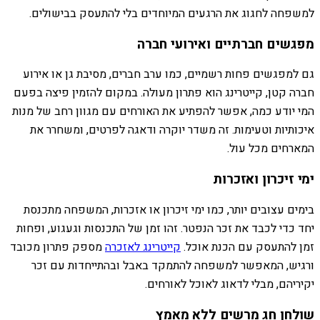
למשפחה לחגוג את הרגעים המיוחדים בלי להתעסק בבישולים.
מפגשים חברתיים ואירועי חברה
גם למפגשים פחות רשמיים, כמו ערב חברים, מסיבת גן או אירוע
חברה קטן, קייטרינג הוא פתרון מעולה. במקום להזמין פיצה בפעם
המי יודע כמה, אפשר להפתיע את האורחים עם מגוון רחב של מנות
איכותיות וטעימות. זה משדר יוקרה ודאגה לפרטים, ומשחרר את
המארחים מכל עול.
ימי זיכרון ואזכרות
בימים עצובים יותר, כמו ימי זיכרון או אזכרות, המשפחה מתכנסת
יחד כדי לכבד את זכר הנפטר. זהו זמן של התכנסות וגעגוע, ופחות
זמן להתעסק עם הכנת אוכל.
קייטרינג לאזכרה
מספק פתרון מכובד
ורגיש, המאפשר למשפחה להתמקד באבל ובהתייחדות עם זכר
יקיריהם, מבלי לדאוג לאוכל לאורחים.
שולחן חג מרשים ללא מאמץ