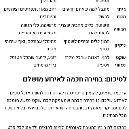
ונפשית
מהתהליך
גיוון
מוגבל למה שאתם יודעים
רחב מאוד, תפריטים יצירתיים
מנות
לבשל
ומיוחדים
פשוטה, כלים מהבית שצריך
מרשימה, כלי הגשה
הגשה
לדאוג להם
מקצועיים ואסתטיים
המון כלים וסירים לשטוף
מינימלי עבורכם, ואף שירותי
ניקיון
בסוף
ניקיון
שקט
לחץ, דאגות שהכל יצליח
רוגע, ידיעה שהכל מטופל
נפשי
ויספיק
בידי מומחים
לסיכום: בחירה חכמה לאירוע מושלם
אז כמו שראינו, להזמין קייטרינג זו לא רק דרך להשיג אוכל טעים
לאירוע שלכם. זו בחירה חכמה שמעניקה לכם שקט נפשי, חוסכת
לכם זמן יקר ומאמץ רב, ומבטיחה שהאירוע שלכם יהיה בלתי נשכח,
מכל הבחינות.
במקום לרוץ בין המטבח לאורחים, להיות לחוצים ולדאוג לכל פרט,