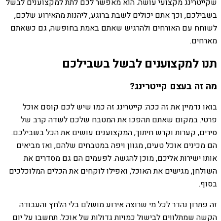
שקייטרינג מקצועי עושה. הוא מאפשר לכם לתת למקצוענים לבשל
בשבילכם, וכך אתם יכולים לשבת ברוגע, ליהנות מהאירוע שלכם,
לשוחח עם האורחים ולהרגיש שאתם באמת בחופשה, גם כשאתם
מארחים.
תנו למקצוענים לבשל בשבילכם
מה זה בעצם קייטרינג?
בואו נדמיין את זה ככה: קייטרינג זה כמו שיש לכם קוסם אוכל
פרטי. במקום שאתם תהפכו את המטבח שלכם לשדה קרב של
סירים, קערות וקרש חיתוך, המקצוענים עושים את הכל בשבילכם.
הם מכינים אוכל טעים, מגוון ויפה במטבחים שלהם, ואז מביאים
אותו ישירות אליכם, מוכן להגשה. לפעמים הם גם מסדרים את
השולחן, מגישים את האוכל, ואפילו לוקחים את הכלים המלוכלכים
בסוף.
זה פתרון נהדר לכל מי שרוצה אירוע מושלם בלי הלחץ והעבודה
הקשה שמתלווים לבישול כמויות גדולות של אוכל. תחשבו על יום