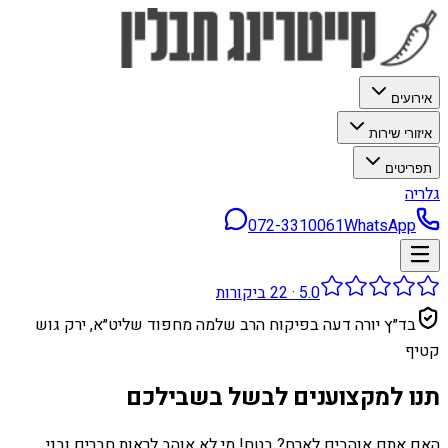
אירועים
איזורי שירות
תפריטים
גלריה
072-3310061
WhatsApp
5.0
·
22
ביקורות
בד״ץ יורה דעה בפיקוח הרב שלמה מחפוד שליט״א, ירק גוש
קטיף
תנו למקצוענים לבשל בשבילכם
האם אתם אוהבים לארח? בטח! מי לא אוהב לראות חברים ובני