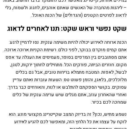
במילים אחרות, קייטרינג מאפשר לכם להתמקד בדבר החשוב באמת
– ליהנות מהחברה של האנשים שאתם אוהבים, לחגוג ולשמוח, בלי
לדאוג לפרטים הקטנים (והגדולים) של הכנת האוכל.
שקט נפשי וראש שקט: תנו לאחרים לדאוג
הכנת ארוחה לאירוע יכולה להיות משימה ענקית. נסו לדמיין לרגע:
אתם קמים מוקדם בבוקר, לפני כולם. רשימת הקניות ארוכה ארוכה.
אתם מסתובבים בין המדפים בסופר, מעמיסים את העגלה עד אפס
מקום. חוזרים הביתה, פורקים הכל. מתחילים לחתוך ירקות, לטגן,
לבשל, לאפות. המטבח מתמלא בריחות טובים, אבל גם בכלים
מלוכלכים, בלאגן, והזמן פשוט טס. השעות עוברות ואתם עדיין
עסוקים. בקושי הספקתם להתלבש או לנוח, והאורחים כבר בדרך.
ואחרי שהאחרון עוזב, אתם מגלים שיש ערימה ענקית של כלים
שמחכה לכם בכיור.
נשמע מתיש, נכון? זה בדיוק המצב שקייטרינג מקצועי מונע. הוא
לוקח על עצמו את כל הלחץ הזה, ומאפשר לכם להגיע לאירוע