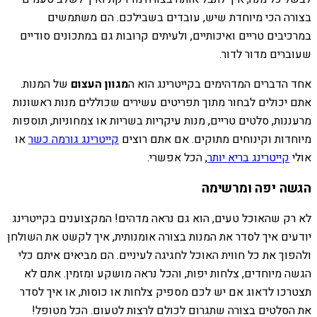
בצורה הכי מיוחדת שיש, עובדים בשבילכם. הם משתמשים
במרכיבים טריים ואיכותיים, ולעיתים קרובות גם במתכונים סודיים
שעוברים מדור לדור.
אחד הדברים המדהימים בקייטרינג הוא ה
מגוון העצום
של המנות.
אתם יכולים לבחור מתוך תפריטים עשירים שכוללים מנות ראשונות
מרעננות, סלטים טריים, מנות עיקריות בשריות או צמחוניות, תוספות
מיוחדות וקינוחים מתוקים. אם אתם רוצים
קייטרינג גורמה כשר
או
אולי
קייטרינג בריא יותר
, הכל אפשרי.
הגשה יפה ומרשימה
לא רק שהאוכל טעים, הוא גם נראה מדהים! המקצוענים בקייטרינג
יודעים איך לסדר את המנות בצורה אומנותית, איך לקשט את השולחן
ולהפוך את כל חווית האוכל לחגיגה לעיניים. הם מביאים איתם כלי
הגשה מיוחדים, צלחות יפות, והכל נראה מושקע ומזמין. אתם לא
תצטרכו לדאוג אם יש לכם מספיק צלחות או כוסות, או איך לסדר
את הסלטים בצורה שתגרום לכולם לרצות לטעום. הכל מטופל!