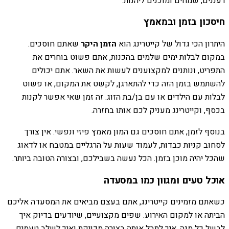
רעננים, שמחים ומוכנים ליהנות.
חיסכון בזמן ובמאמץ
היתרון הכי גדול של קייטרינג הוא
הזמן היקר
שאתם חוסכים.
במקום לבלות ימים שלמים בהכנות, אתם פשוט בוחרים את
התפריט, ונותנים למקצוענים לעשות את השאר. אתם יכולים
להשתמש בזמן הזה כדי להתארגן, לקשט את המקום, או פשוט
לבלות עם הילדים או עם בן/בת הזוג. זה זמן שאי אפשר לקנות
בכסף, וקייטרינג מעניק לכם אותו בחזרה.
בנוסף לזמן, אתם חוסכים גם המון מאמץ פיזי ונפשי. אין צורך
לסחוב קניות כבדות, לעמוד שעות על הרגליים במטבח או לדאוג
שהכל יהיה מוכן בזמן. הכל נעשה בשבילכם, ובצורה הטובה ביותר.
אוכל טעים ומגוון כמו במסעדה
כשאתם מזמינים קייטרינג, אתם בעצם מביאים את המסעדה אליכם
הביתה או למקום האירוע. שפים מקצועיים, שיודעים בדיוק איך
לבשל כל מנה, איך לתבל אותה בצורה מדויקת ואיך לשלב טעמים