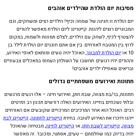
מסיבות יום הולדת שהילדים אוהבים
יום הולדת זו חגיגה של שמחה וכיף! הילדים רצים ומשחקים, וגם
המבוגרים רוצים ליהנות. קייטרינג ליום הולדת מאפשר להורים
להצטרף לכיף, לשחק עם הילדים, לצלם תמונות ולשמוח, במקום
לרוץ בין המטבח לאורחים. בין אם אתם חוגגים יום הולדת לילד בן
10 או
יום הולדת למבוגר
, האוכל יהיה טעים ומותאם לאופי האירוע,
וההורים יהיו רגועים. תחשבו על השולחן העמוס במאכלים צבעוניים
ובריאים שאפילו ילדים אוהבים!
חתונות ואירועים משפחתיים גדולים
חתונות, בר/בת מצווה, שבת חתן, ואירועי חינה – אלו רגעים מרגשים
ובלתי נשכחים בחיינו. האירועים האלה דורשים תכנון רב ופרטים
רבים. האוכל הוא אחד המרכיבים המרכזיים שקובעים אם האורחים
ייהנו ויזכרו את האירוע לטובה. בחירת
קייטרינג לחתונה
,
קייטרינג לבת
מצווה
,
קייטרינג לשבת חתן
, או
קייטרינג לחינה
, מבטיחה שהאוכל
יהיה בדיוק כמו שחלמתם – טעים, אסתטי, ומכובד. זה מאפשר