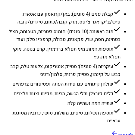
קבלת פנים (4 סוגים): באן/קרואסון עם אסאדו,
פיש/צ׳יקן אנד צ׳יפס, מרק קובה/כתום, סיגרים/קובה
מנה ראשונה (10 סוגים): חומוס פטריות, מטבוחה, חציל
בטחינה, חסה, שרי, פקאנים, טבולה, קרפצ׳יו סלק ועוד
תוספות חמות: מיני תפו״א ברוזמרין, קרם בטטה, ניוקי
תפו״א מוקפץ
עיקריות (4 סוגים): סטייק אנטריקוט, צלעות טלה, קבב
כבש על קינמון, סטייק פרגית, סלמון/דניס
שולחן קינוחים עם פירות העונה ופטיפורים צרפתיים
כלים פורצלן וכלי הגשה, מפות, מפיות וצוות מלצרים
שתייה חמה ושתייה קלה
תוספת תשלום: טיפים, משלוח, סושי, כרובית מטוגנת,
עראייס