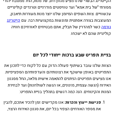
הקייטרינג הבשרי שלנו מציע מגוון רחב של מנות, החל ממטבח יהודי
מסורתי "של בית אמא" ועד טוויסטים מודרניים וטרנדים קולינריים
עכשוויים. צוות השפים המיומן שלנו יוצר מנות מעוררות תיאבון,
המעוצבות בצורה אסתטית ומוגשות במקצועיות רבה. עם
קייטרינג
גורמה
כשר למהדרין של תבלין, אתם מבטיחים לאורחיכם חוויה
קולינרית שהם לא ישכחו.
בניית תפריט שבע ברכות ייחודי לכל יום
הצוות שלנו עובד בשיתוף פעולה הדוק עם כל לקוח כדי לתכנן את
התפריטים באופן שישקף את רצונותיהם והעדפותיהם הספציפיות.
אנו מציעים תפריטים הניתנים להתאמה אישית מלאה, החל מסגנון
האירוח (הגשה עצמית, מזנונים, או הגשה לשולחנות) ועד לבחירת
המנות והקינוחים. הנה כמה דגשים בתהליך בניית התפריט:
פגישת ייעוץ והכרות:
אנו מקדישים זמן להכיר אתכם, להבין
את מספר האורחים הצפוי בכל יום, את סגנון האירוח הרצוי,