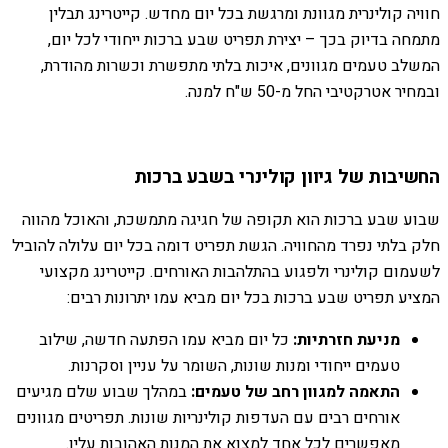
חוויה קולינרית מגוונת ומרגשת בכל יום מחדש. קייטרינג תבלין
מתמחה בדיוק בכך – יצירת תפריט שבע ברכות ייחודי לכל יום,
המשלב טעמים מגוונים, איכות בלתי מתפשרת וכשרות מהודרת,
ובמחיר אטרקטיבי החל מ-50 ש"ח למנה.
החשיבות של גיוון קולינרי בשבע ברכות
שבוע שבע ברכות הוא תקופה של חגיגה מתמשכת, והאוכל מהווה
חלק בלתי נפרד מהחוויה. הגשת תפריט דומה בכל יום עלולה להוביל
לשעמום קולינרי ולפגוע בהתלהבות האורחים. קייטרינג מקצועי
המציע תפריט שבע ברכות בכל יום מביא עמו יתרונות רבים:
מניעת חזרתיות:
כל יום מביא עמו הפתעה חדשה, שילוב
טעמים ייחודי ומנות שונות, השומר על עניין וסקרנות.
התאמה למגוון רחב של טעמים:
במהלך שבוע שלם מגיעים
אורחים רבים עם העדפות קולינריות שונות. תפריטים מגוונים
מאפשרים לכל אחד למצוא את המנות האהובות עליו.