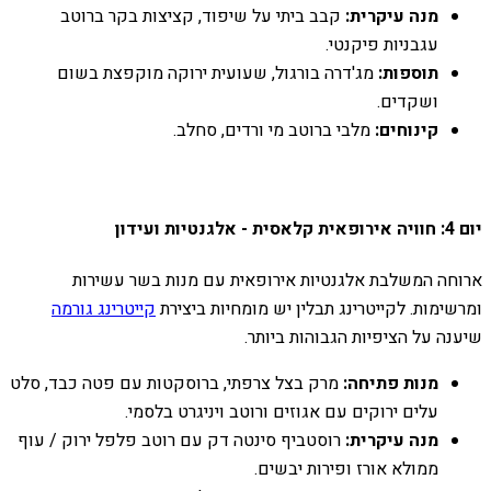
מנה עיקרית:
קבב ביתי על שיפוד, קציצות בקר ברוטב
עגבניות פיקנטי.
תוספות:
מג'דרה בורגול, שעועית ירוקה מוקפצת בשום
ושקדים.
קינוחים:
מלבי ברוטב מי ורדים, סחלב.
יום 4: חוויה אירופאית קלאסית - אלגנטיות ועידון
ארוחה המשלבת אלגנטיות אירופאית עם מנות בשר עשירות
ומרשימות. לקייטרינג תבלין יש מומחיות ביצירת
קייטרינג גורמה
שיענה על הציפיות הגבוהות ביותר.
מנות פתיחה:
מרק בצל צרפתי, ברוסקטות עם פטה כבד, סלט
עלים ירוקים עם אגוזים ורוטב ויניגרט בלסמי.
מנה עיקרית:
רוסטביף סינטה דק עם רוטב פלפל ירוק / עוף
ממולא אורז ופירות יבשים.