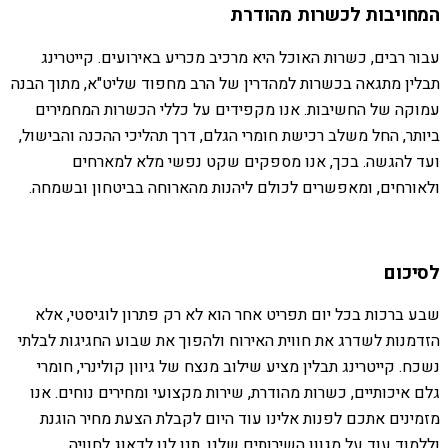
המחויבות לכשרות מהודרת
עבור רבים, כשרות האוכל היא מרכיב מכריע באירועים. קייטרינג
תבלין מתגאה בכשרות למהדרין של הרב מחפוד שליט"א, מתוך הבנה
עמוקה של החשיבות. אנו מקפידים על כללי הכשרות המחמירים
ביותר, החל משלב רכישת חומרי הגלם, דרך תהליכי ההכנה והבישול,
ועד להגשה. בכך, אנו מספקים שקט נפשי מלא למארחים
ולאורחים, ומאפשרים לכולם ליהנות מהארוחה בביטחון ובשמחה.
לסיכום
שבע ברכות בכל יום תפריט אחר הוא לא רק פתרון לוגיסטי, אלא
הזדמנות לשדרג את חווית האירוח ולהפוך את שבוע החגיגות לבלתי
נשכח. קייטרינג תבלין מציע שילוב מנצח של גיוון קולינרי, חומרי
גלם איכותיים, כשרות מהודרת, שירות מקצועי ומחירים נוחים. אנו
מזמינים אתכם לפנות אלינו עוד היום לקבלת הצעת מחיר הוגנת
וללמוד עוד על מגוון השירותים שלנו. תנו לנו לדאוג לחוויה