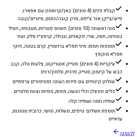
קבלת פנים (4 סוגים): באן/קרואסון עם אסאדו,
פיש/צ׳יקן אנד צ׳יפס, מרק קובה/כתום, סיגרים/קובה
מנה ראשונה (10 סוגים): חומוס פטריות, מטבוחה, חציל
בטחינה, חסה, שרי, פקאנים, טבולה, קרפצ׳יו סלק ועוד
תוספות חמות: מיני תפו״א ברוזמרין, קרם בטטה, ניוקי
תפו״א מוקפץ
עיקריות (4 סוגים): סטייק אנטריקוט, צלעות טלה, קבב
כבש על קינמון, סטייק פרגית, סלמון/דניס
שולחן קינוחים עם פירות העונה ופטיפורים צרפתיים
כלים פורצלן וכלי הגשה, מפות, מפיות וצוות מלצרים
שתייה חמה ושתייה קלה
תוספת תשלום: טיפים, משלוח, סושי, כרובית מטוגנת,
עראייס
להזמנה