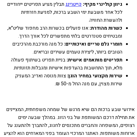
גיוון קולינרי מקיף:
קייטרינג
תבלין מציע תפריטים ייחודיים
לכל אחד משבעת ימי השבע ברכות, למניעת חזרתיות
ולהעשרת החוויה.
כשרות מהודרת:
אנו פועלים בכשרות הרב מחפוד שליט"א,
ומבטיחים סטנדרטים בלתי מתפשרים לכל אורך הדרך.
חומרי גלם טריים ואיכותיים:
כל מנה מורכבת מהרכיבים
הטובים ביותר, ליצירת טעמים עשירים ובריאים.
תפריטים מותאמים אישית:
בניית תפריט בשיתוף פעולה
מלא, תוך התחשבות בהעדפות אישיות ומגבלות תזונתיות.
שירות מקצועי במחיר הוגן:
צוות מנוסה ואדיב המעניק
שירות מצוין, עם מנה החל מ-50 ₪.
אירועי שבע ברכות הם שיא מרגש של שמחה משפחתית, המציינים
את תחילת דרכם המשותפת של בני הזוג. במהלך שבעה ימים
רצופים, המשפחה והחברים מתכנסים לחגוג, להתברך ולהתענג על
ארוחות משותפות. האתגר המרכזי העומד בפני המארחים הוא להציע