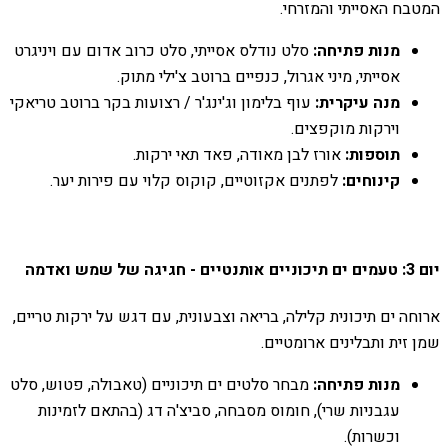
המטבח האסייתי והמזרחי.
מנות פתיחה:
סלט נודלס אסייתי, סלט כרוב אדום עם ויניגרט
אסייתי, מיני אגרול, כנפיים ברוטב צ'ילי מתוק.
מנה עיקרית:
עוף בלימון וג'ינג'ר / רצועות בקר ברוטב טריאקי
וירקות מוקפצים.
תוספות:
אורז לבן מאודה, פאד תאי ירקות.
קינוחים:
לפתנים אקזוטיים, קוקוס קלוי עם פירות יער.
יום 3: טעמים ים תיכוניים אותנטיים - חגיגה של שמש ואדמה
ארוחה ים תיכונית קלילה, בריאה וצבעונית, עם דגש על ירקות טריים,
שמן זית ותבלינים ארומטיים.
מנות פתיחה:
מבחר סלטים ים תיכוניים (טאבולה, פטוש, סלט
עגבניות שרי), חומוס מסבחה, סביצ'ה דג (בהתאם לזמינות
וכשרות).