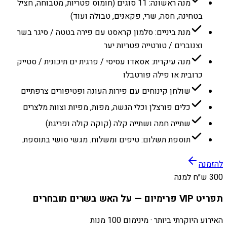
מנה ראשונה: 11 סוגים (חומוס פטריות, מטבוחה, חציל
בטחינה, חסה, שרי, פקאנים, טבולה ועוד)
מנת ביניים: סלמון קראסט עם פירה בטטה / סיגר בשר
וצנוברים / טורטייה פטריות יער
מנה עיקרית: אסאדו עסיסי / פרגית ים תיכונית / סטייק
כרובית או פילה פורטבלו
שולחן קינוחים עם פירות העונה ופטיפורים צרפתיים
כלים פורצלן וכלי הגשה, מפות, מפיות וצוות מלצרים
שתייה חמה ושתייה קלה (קוקה קולה ופריגת)
תוספת תשלום: טיפים ומשלוח. מגשי סושי בתוספת.
להזמנה
300 ש״ח למנה
תפריט VIP פרימיום — על האש בשרים מובחרים
האירוע היוקרתי ביותר · מינימום 100 מנות