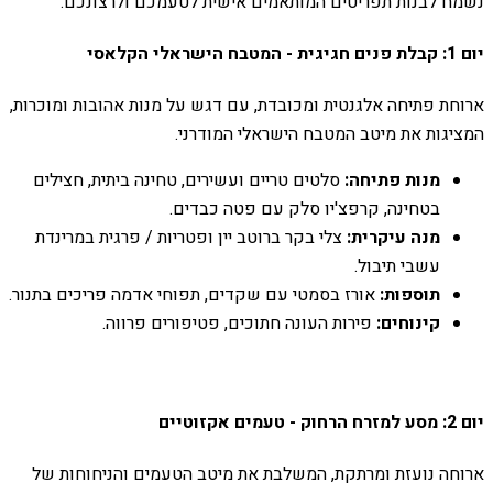
נשמח לבנות תפריטים המותאמים אישית לטעמכם ולרצונכם.
יום 1: קבלת פנים חגיגית - המטבח הישראלי הקלאסי
ארוחת פתיחה אלגנטית ומכובדת, עם דגש על מנות אהובות ומוכרות,
המציגות את מיטב המטבח הישראלי המודרני.
מנות פתיחה:
סלטים טריים ועשירים, טחינה ביתית, חצילים
בטחינה, קרפצ'יו סלק עם פטה כבדים.
מנה עיקרית:
צלי בקר ברוטב יין ופטריות / פרגית במרינדת
עשבי תיבול.
תוספות:
אורז בסמטי עם שקדים, תפוחי אדמה פריכים בתנור.
קינוחים:
פירות העונה חתוכים, פטיפורים פרווה.
יום 2: מסע למזרח הרחוק - טעמים אקזוטיים
ארוחה נועזת ומרתקת, המשלבת את מיטב הטעמים והניחוחות של