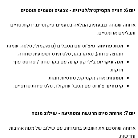
יום 6: חוויה מקסיקנית/לטינית - צבעים וטעמים תוססים
ארוחה שמחה וצבעונית, המלאה בטעמים פיקנטיים, ירקות טריים
ותבלינים ארומטיים.
מנות פתיחה:
נאצ'וס עם מטבלים (גוואקמולי, סלסה, שמנת
חמוצה פרווה), טאקו בקר, סלט תירס ושעועית שחורה.
מנה עיקרית:
צ'ילי קון קרנה עם בקר טחון / פהיטס עוף
וירקות.
תוספות:
אורז מקסיקני, טורטיות חמות.
קינוחים:
צ'ורוס עם מטבל שוקולד, סלט פירות טרופיים.
יום 7: ארוחת סיום מרגשת ומפתיעה - שילוב מנצח
ארוחה שתסכם את השבוע בחגיגיות, עם שילוב של מנות אהובות
וחדשות.