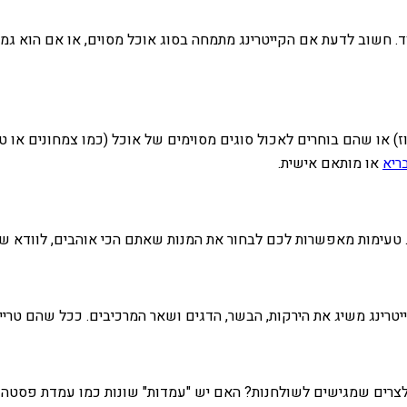
עוד. חשוב לדעת אם הקייטרינג מתמחה בסוג אוכל מסוים, או אם הוא ג
וז) או שהם בוחרים לאכול סוגים מסוימים של אוכל (כמו צמחונים או טב
ריא
או מותאם אישית.
 טעימות מאפשרות לכם לבחור את המנות שאתם הכי אוהבים, לוודא ש
טרינג משיג את הירקות, הבשר, הדגים ושאר המרכיבים. ככל שהם טריים ו
צרים שמגישים לשולחנות? האם יש "עמדות" שונות כמו עמדת פסטה או