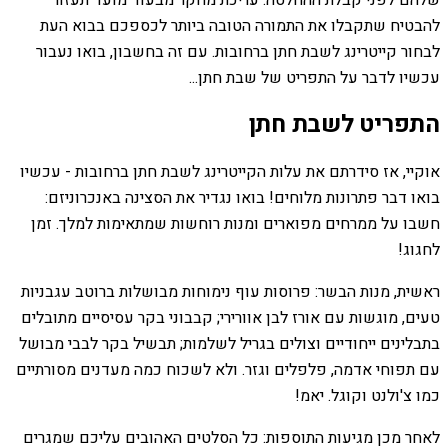
שלהם לפני קבלת ההחלטה. עריכת מחקר מבעוד מועד תעזור
להבטיח שתקבלו את התמורה הטובה ביותר לכספכם בבוא העת
לבחור קייטרינג לשבת חתן ברחובות. עם זה בחשבון, בואו נעבור
עכשיו לדבר על התפריט של שבת חתן...
התפריט לשבת חתן
אוקיי, אז סידרתם את עלות הקייטרינג לשבת חתן ברחובות - עכשיו
בואו דבר פתרונות מלוחים! בואו נגדיר את הסצינה באנכרוניזם:
חשבו על ממרחים מפוארים ומנות רוחשות שמתאימות למלך. זמן
לחגוג!
ראשית, מנות הבשר: פרוסות עוף נימוחות מבושלות ברוטב עגבניות
טעים, מוגשות עם אורז לבן אוורירי; קבבוני בקר עסיסיים מתובלים
בתבלינים ייחודיים וצולים בגריל לשלמות; תבשיל בקר לבבי מבושל
עם תפוחי אדמה, פלפלים וגזר. ולא לשכוח כמה מעדנים מסורתיים
כמו צ'ולנט וקוגל. יאמ!
לאחר מכן מגיעות התוספות: כל הסלטים האהובים עליכם שמגרים