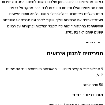
כאשר מחפשים רב לשבת חתן שלכם, חשוב לחשוב איזה סוג שירות
אתם מחפשים ואילו תכונות חשובות לכם ברב. מחקר על רבנים
פוטנציאליים באינטרנט יכול לתת לך מושג על מה שהם מציעים
ויעזור לצמצם את הבחירות שלך. שקול לדבר עם חברים או משפחה
שהשתתפו בחתונות דומות כדי לקבל המלצות וביקורות על רבנים
שונים שהם ראו בפעולה.
תפריטים
תפריטים למגוון אירועים
9 חבילות לכל תקציב ואירוע — מהארוחה היומיומית ועד הפרימיום
VIP.
50 ש״ח למנה
מנת דגים - בסיס
אירועים קטנים / אזכרות / שבת חתן