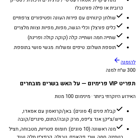
מנה עיקרית: אסאדו עסיסי / פרגית ים תיכונית / סטייק
כרובית או פילה פורטבלו
שולחן קינוחים עם פירות העונה ופטיפורים צרפתיים
כלים פורצלן וכלי הגשה, מפות, מפיות וצוות מלצרים
שתייה חמה ושתייה קלה (קוקה קולה ופריגת)
תוספת תשלום: טיפים ומשלוח. מגשי סושי בתוספת.
להזמנה
300 ש״ח למנה
תפריט VIP פרימיום — על האש בשרים מובחרים
האירוע היוקרתי ביותר · מינימום 100 מנות
קבלת פנים (4 סוגים): באן/קרואסון עם אסאדו,
פיש/צ׳יקן אנד צ׳יפס, מרק קובה/כתום, סיגרים/קובה
מנה ראשונה (10 סוגים): חומוס פטריות, מטבוחה, חציל
בטחינה, חסה, שרי, פקאנים, טבולה, קרפצ׳יו סלק ועוד