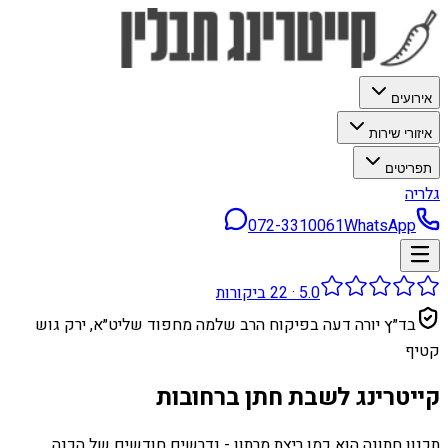
אירועים
איזורי שירות
תפריטים
גלריה
072-3310061
WhatsApp
5.0
·
22
ביקורות
בד״ץ יורה דעה בפיקוח הרב שלמה מחפוד שליט״א, ירק גוש
קטיף
קייטרינג לשבת חתן ברחובות
תכנון חתונה הוא כמו ריצת מרתון - נדרשים חודשים של הכנה