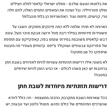
את בלוטות הטעם שלכם - מסלט ישראלי קלאסי לסלט חצילים
וסלט פטרוזיליה. ובל נשכח את המאפים החמים האלה; לחם חלה
טרי, קנישים, פיתות ועוד. האפשרויות הן בלתי מוגבלות!
הארוחה לא תהיה שלמה ללא כמה פינוקים מתוקים. חשבו על
פשטידות פירותיות במילוי ריבת פטל זרועה אבקת סוכר מעל; עוגת
דבש קלאסית משובצת בסירופ שנמס בפה; קאפקייקס עם תוספת
של ספרינקס צבעוניים ושוקולד צ'יפס. קינוחים מעוררי פה מובטח
שיספקו כל שן מתוקה!
לא משנה אילו דרישות תזונתיות עשויות להיות לאורחים בשבת חתן
ברחובות יש כאן משהו לכולם - אז הגיע הזמן להיות יצירתיים
במטבח!
דרישות תזונתיות מיוחדות לשבת חתן
ככל שארוחת השבת מתקרבת, ההכנה מתעצמת - וזה כולל לוודא
שהצרכים התזונתיים של כולם נפגש. מנטול גלוטן ועד טבעוני, יש