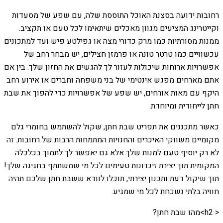
רחובות ידועה בסצנת האוכל התוססת שלה, עם שפע של מסעדות
וקייטרינג המציעים מגוון מאכלים שיתאימו לכל טעם או תקציב.
ממנות מסורתיות כמו מרק כדורי מצה או גפילטע פיש ועד למתכונים
עכשוויים כמו טרטר טונה או פרמזן חצילים, יש מבחר רחב של
אפשרויות ארוחות שיכולות לעזור לך להגשים את החזון שלך. בין אם
אתם מארחים מפגש אינטימי של בני משפחה וחברים או אירוע רחב
היקף עם מאות אורחים, יש שפע של אפשרויות כדי להפוך את שבת
חתן לייחודית ומיוחדת.
כאשר מתכננים את תפריט שבת חתן, שקול להשתמש בחומרי גלם
מקומיים משווקי האיכרים והחנויות המתמחות הרבות של רחובות. זה
לא רק יוסיף טעם למנות שלך אלא גם יאפשר לך לתמוך בכלכלה
המקומית תוך יצירת זיכרונות טעימים לכל מי שמשתתף בחגיגה שלך!
תוך שיקול דעת ותכנון יצירתי, תוכלו לוודא ששבת חתן שלכם תהיה
חוויה בלתי נשכחת לכל מי שמגיע.
< h2>מהו שבת חתן?