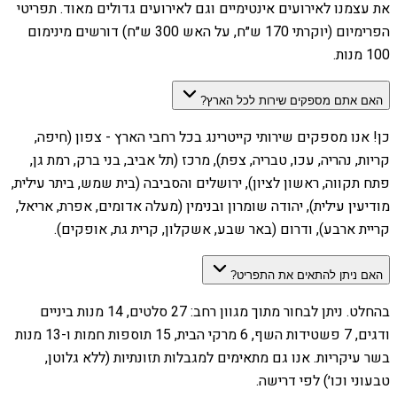
את עצמנו לאירועים אינטימיים וגם לאירועים גדולים מאוד. תפריטי
הפרימיום (יוקרתי 170 ש״ח, על האש 300 ש״ח) דורשים מינימום
100 מנות.
האם אתם מספקים שירות לכל הארץ?
כן! אנו מספקים שירותי קייטרינג בכל רחבי הארץ - צפון (חיפה,
קריות, נהריה, עכו, טבריה, צפת), מרכז (תל אביב, בני ברק, רמת גן,
פתח תקווה, ראשון לציון), ירושלים והסביבה (בית שמש, ביתר עילית,
מודיעין עילית), יהודה שומרון ובנימין (מעלה אדומים, אפרת, אריאל,
קריית ארבע), ודרום (באר שבע, אשקלון, קרית גת, אופקים).
האם ניתן להתאים את התפריט?
בהחלט. ניתן לבחור מתוך מגוון רחב: 27 סלטים, 14 מנות ביניים
ודגים, 7 פשטידות השף, 6 מרקי הבית, 15 תוספות חמות ו-13 מנות
בשר עיקריות. אנו גם מתאימים למגבלות תזונתיות (ללא גלוטן,
טבעוני וכו׳) לפי דרישה.