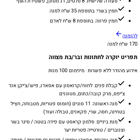
סעודה שלישית: 8 סלטים, דג מטוגן, פשטידת השף
חמין בשרי: בתוספת 35 ש״ח למנה
חמין פרווה: בתוספת 8 ש״ח לאדם
להזמנה
170 ש״ח למנה
תפריט יוקרה לחתונות ובר/בת מצווה
אירוע מהודר ללא פשרות · מינימום 100 מנות
קבלת פנים: לחוח/קרואסון עם אסאדו, פיש/צ׳יקן אנד
צ׳יפס, מרק קובה/כתום, מטוגנים
מנה ראשונה: 11 סוגים (חומוס פטריות, מטבוחה, חציל
בטחינה, חסה, שרי, פקאנים, טבולה ועוד)
מנת ביניים: סלמון קראסט עם פירה בטטה / סיגר בשר
וצנוברים / טורטייה פטריות יער