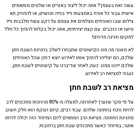
עשה זאת בעצמך? אתה יכול ליצור באנרים או שלטים מותאמים
אישית עבור כל אורח באמצעות נייר בנייה וטושים, או להחזיק תא
צילום שבו האורחים מצלמים את עצמם על רקע עשוי מלבבות נייר
טישו או כוכבים. עם קצת יצירתיות, אתה יכול בקלות להפוך כל חלל
למקום חגיגה מדהים!
לא משנה מה סוג הקישוטים שתבחרו לשלב בחגיגת השבת חתן
שלכם, הם יצליחו להפוך אותו לאירוע יוצא דופן שכל האורחים
שלכם ייהנו ממנו. כעת, לאחר שדיברנו על קישוטים לשבת חתן,
נעבור למציאת רב לאירוע.
מציאת רב לשבת חתן
על פי סקר שנערך לאחרונה, למעלה מ-80% מהזוגות מתכננים לרב
להיות נוכח בחתונה שלהם. עבור רבים, קיום הטקס הוא חלק חשוב
מחגיגת החתונה. מציאת הרב המתאים ליום המיוחד הזה יכולה להיות
אתגר, במיוחד כאשר מתכננים שבת חתן ברחובות.