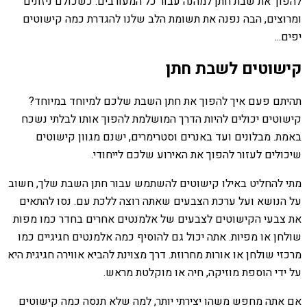
להפוך את שבת חתן למהנה עבור כל המעורבים. כשכולם ניזונים
ומרוצים, הבה נפנה את תשומת הלב שלנו להגדרת כמה קישוטים
יפים...
קישוטים לשבת חתן
תהיתם פעם איך להפוך את חתן השבת שלכם למיוחד במיוחד?
קישוטים יכולים להיות הדרך המושלמת להפוך אותו לבלתי נשכח
באמת. מבלונים ועד באנרים וסטרימרים, ישנם מגוון קישוטים
שיכולים לעזור להפוך את האירוע שלכם לייחודי.
מתי להחליט באילו קישוטים להשתמש עבור חתן השבת שלך, חשוב
על הנושא ועל ערכת הצבעים שאתה רוצה ללכת עם. נסו להתאים
את צבעי הקישוטים לצבעים של אלמנטים אחרים בחדר כמו מפות
שולחן או מפיות. אתה יכול גם להוסיף כמה אלמנטים חגיגיים כמו
מרכזי שולחן או אורות מחרוזת. דרך מצוינת להביא אווירה חגיגית היא
על ידי הוספת מוזיקה, חיה או מוקלטת מראש.
אם אתה מחפש משהו יצירתי יותר, למה שלא תנסה כמה קישוטים