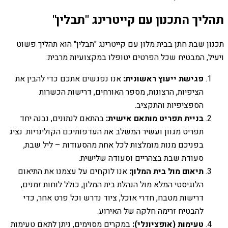
תהליך התכנון עם קייטרינג "תבלין"
תכנון שבת חתן בבית מלון עם קייטרינג "תבלין" הוא תהליך פשוט
ויעיל, המבטיח שכל הפרטים יטופלו במקצועיות מרבית:
פגישת ייעוץ ראשונית:
אנו נפגשים אתכם כדי להבין את
הציפיות, הרצונות, מספר האורחים, דרישות הכשרות
הספציפיות והתקציב.
בניית תפריט מותאם אישית:
בהתאם לנתונים, נבנה יחד
תפריט מגוון ועשיר המשלב את העדפותיכם הקולינריות. נציג
בפניכם מנות מומלצות לכל אחת מהסעודות – ליל שבת,
סעודת שבת בצהריים וסעודה שלישית.
תיאום מול בית המלון:
אנו לוקחים על עצמנו את התיאום
הלוגיסטי המלא מול הנהלת בית המלון, כולל לוחות זמנים,
דרישות מטבח, חדרי אוכל, ציוד נדרש וכל פרט אחר, כדי
להבטיח זרימה חלקה של האירוע.
טעימות (אופציונלי):
במקרים מסוימים, ניתן לתאם טעימות