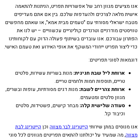
אנו מציעים מגוון רחב של אפשרויות תפריט, הניתנות להתאמה
אישית מלאה לצרכים ולהעדפות שלכם. בין אם אתם מעדיפים
מטבח ישראלי מסורתי עם "טעמים מבית אמא", או שאתם מחפשים
טוויסטים מודרניים וטרנדים קולינריים עכשוויים – יש לנו את
הפתרון עבורכם. אנו עובדים בשיתוף פעולה הדוק עם לקוחותינו
כדי ליצור תפריט ייחודי המשקף את אופי האירוע ואת טעמם האישי.
דוגמאות לסוגי תפריטים:
ארוחת ליל שבת חגיגית:
מנות בשריות עשירות, סלטים
טריים, תוספות חמות ולחמים טריים.
ארוחת צהריים לשבת:
מנות דגים מסורתיות, עופות ובשרים,
מגוון סלטים ומטעמים.
סעודה שלישית קלה:
מבחר קישים, פשטידות, סלטים
וכיבוד קל.
אנו מנוסים במתן שירותי
קייטרינג לבר מצווה
וכן
קייטרינג לבת
מצווה
, מה שמעיד על יכולתנו להתאים תפריטים מגוונים לכל סוגי