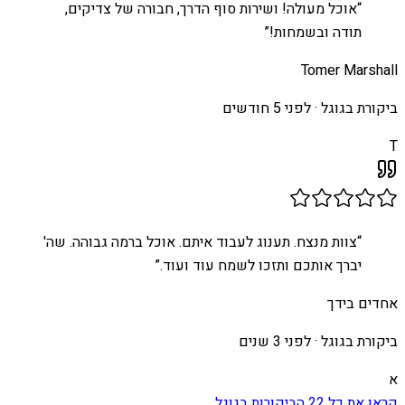
“
אוכל מעולה! ושירות סוף הדרך, חבורה של צדיקים,
תודה ובשמחות!
”
Tomer Marshall
ביקורת בגוגל ·
לפני 5 חודשים
T
“
צוות מנצח. תענוג לעבוד איתם. אוכל ברמה גבוהה. שה'
יברך אותכם ותזכו לשמח עוד ועוד.
”
אחדים בידך
ביקורת בגוגל ·
לפני 3 שנים
א
קראו את כל
22
הביקורות בגוגל