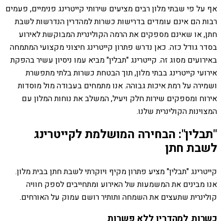
אף על פי שבתי מלון רבים מציעים שירותי קייטרינג פנימיים, פעמים
רבות הם אינם עומדים בדרישות כשרות למהדרין הנדרשות לשבת
חתן, או שאינם מספקים את הרמה הקולינרית המבוקשת לאירוע
בסדר גודל כזה. כאן נדרש פתרון קייטרינג חיצוני מקצועי המתמחה
באירועים מסוג זה. קייטרינג "תבלין" מביא עמו ניסיון עשיר בהפקת
אירועי קייטרינג בבתי מלון, תוך הבטחת כשרות בלתי מתפשרת
ושמירה על רמת איכות גבוהה. אנו מתמחים בעבודה מול מוסדות
אירוח ומספקים שירות חלק ויעיל, המשלב את נוחות המלון עם
המצוינות הקולינרית שלנו.
"תבלין": הבחירה המושלמת לקייטרינג
לשבת חתן
קייטרינג "תבלין" מציע פתרון מקיף ויוקרתי לשבת חתן בבית מלון.
אנו מבינים את המשמעות של האירוע ומתחייבים לספק חוויה
קולינרית שתעצים את השמחה ותותיר רושם עמוק על האורחים.
כשרות למהדרין ללא פשרות