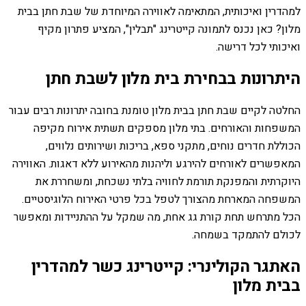
למהדרין ואיכותית, המתאימה לאווירה המיוחדת של שבת חתן בבית
מלון? כאן נכנס לתמונה קייטרינג "תבלין", המציע פתרון מקיף
ואיכותי לכל דרישה.
היתרונות בבחירת בית מלון לשבת חתן
החלטה לקיים שבת חתן בבית מלון טומנת בחובה יתרונות רבים עבור
המשפחות והאורחים. בתי מלון מספקים תשתית אירוח מקיפה
הכוללת חדרים נוחים, מתקני ספא, בריכות ושירותים נלווים,
המאפשרים לאורחים להירגע וליהנות מהאירוע ללא דאגות. האווירה
היוקרתית והמפנקת תורמת לחוויה בלתי נשכחת, ומשחררת את
המשפחה המארחת מהצורך לטפל בכל פרטי האירוח הלוגיסטיים.
הכל מתרחש תחת קורת גג אחת, מה שמקל על ההתניידות ומאפשר
לכולם להתמקד בשמחה.
האתגר הקולינרי: קייטרינג כשר למהדרין
בבית מלון