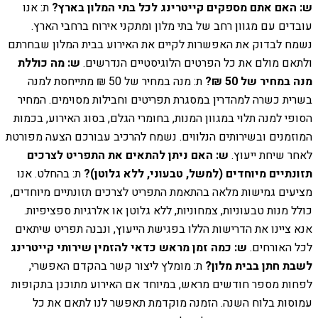
ש: האם אתם מספקים קייטרינג לכל בתי המלון בארץ?
ת: אנו
עובדים עם מגוון רחב של בתי מלון ומתקני אירוח ברחבי הארץ.
נשמח לבדוק את האפשרות לקיים את האירוע בבית המלון שבחרתם
ולתאם מולם את כל הפרטים הלוגיסטיים הנדרשים.
ש: מה כוללת
מנה במחיר של 50 ₪?
ת: מנה במחיר של 50 ₪ מתייחסת למנה
בשרית כשרה למהדרין במסגרת תפריטים וחבילות מסוימים. המחיר
הסופי למנה תלוי במגוון המנות, בחומרי הגלם, בסוג האירוע, בכמות
המוזמנים ובשירותים הנלווים. נשמח להרכיב עבורכם הצעה מפורטת
לאחר שיחת ייעוץ.
ש: האם ניתן להתאים את התפריט לצרכים
תזונתיים מיוחדים (למשל, טבעוני, ללא גלוטן)?
ת: בהחלט. אנו
מציעים גמישות מלאה בהתאמת התפריט לצרכים תזונתיים מיוחדים,
כולל מנות טבעוניות, צמחוניות, ללא גלוטן או אלרגיות ספציפיות.
אנא ציינו את הדרישות הללו בפגישת הייעוץ, ונבנה תפריט שיתאים
לכל האורחים.
ש: כמה זמן מראש כדאי להזמין שירותי קייטרינג
לשבת חתן בבית מלון?
ת: מומלץ ליצור קשר בהקדם האפשרי,
לפחות מספר חודשים מראש, במיוחד אם האירוע מתוכנן בתקופות
עמוסות בלוח השנה. הזמנה מוקדמת תאפשר לנו לתאם את כל