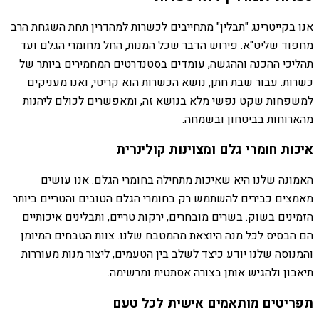
אנו בקייטרינג "תבלין" מתחייבים לכשרות למהדרין תחת השגחת הרב
מחפוד שליט"א. פירוש הדבר שכל המנות, החל מחומרי הגלם ועד
תהליכי ההכנה וההגשה, עומדים בסטנדרטים המחמירים ביותר של
כשרות. עבור שבת חתן, נושא הכשרות הוא קריטי, ואנו מעניקים
למשפחות שקט נפשי מלא בנושא זה, ומאפשרים לכולם ליהנות
מהארוחות בביטחון ובשמחה.
איכות חומרי גלם ומצוינות קולינרית
האמונה שלנו היא שאיכות מתחילה בחומרי הגלם. אנו עושים
מאמצים כבירים להשתמש רק בחומרי הגלם הטובים והטריים ביותר
הזמינים בשוק. בשרים מובחרים, ירקות טריים, ותבלינים איכותיים
הם הבסיס לכל מנה היוצאת מהמטבח שלנו. צוות הטבחים המיומן
והמנוסה שלנו יודע כיצד לשלב בין הטעמים, ליצור מנות מעוררות
תיאבון ולהגיש אותן בצורה אסתטית ומרשימה.
תפריטים מותאמים אישית לכל טעם