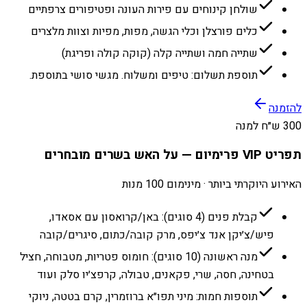
שולחן קינוחים עם פירות העונה ופטיפורים צרפתיים
כלים פורצלן וכלי הגשה, מפות, מפיות וצוות מלצרים
שתייה חמה ושתייה קלה (קוקה קולה ופריגת)
תוספת תשלום: טיפים ומשלוח. מגשי סושי בתוספת.
להזמנה
300 ש״ח למנה
תפריט VIP פרימיום — על האש בשרים מובחרים
האירוע היוקרתי ביותר · מינימום 100 מנות
קבלת פנים (4 סוגים): באן/קרואסון עם אסאדו,
פיש/צ׳יקן אנד צ׳יפס, מרק קובה/כתום, סיגרים/קובה
מנה ראשונה (10 סוגים): חומוס פטריות, מטבוחה, חציל
בטחינה, חסה, שרי, פקאנים, טבולה, קרפצ׳יו סלק ועוד
תוספות חמות: מיני תפו״א ברוזמרין, קרם בטטה, ניוקי