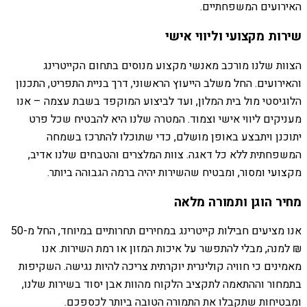
האירועים המשפחתיים.
שירות מקצועי וליווי אישי
הצוות שלנו מורכב מאנשי מקצוע מנוסים בתחום הקייטרינג
והאירועים. החל משלב הייעוץ הראשוני, דרך בניית התפריט, התכנון
הלוגיסטי מול בית המלון, ועד לביצוע המוקפד בשבת עצמה – אנו
מעניקים ליווי אישי וצמוד. המטרה שלנו היא להבטיח שכל פרט
יתוכנן ויתבצע באופן מושלם, כדי שתוכלו להתרכז בשמחה
המשפחתית ללא כל דאגה. צוות המלצרים והטבחים שלנו אדיב,
מקצועי ומסור, ומבטיח שהשירות יהיה ברמה הגבוהה ביותר.
מחיר הוגן ותמורה מלאה
אנו מציעים חבילות קייטרינג במחירים תחרותיים במיוחד, החל מ-50
₪ למנה, מבלי להתפשר על איכות המזון או רמת השירות. אנו
מאמינים כי חוויה קולינרית יוקרתית צריכה להיות נגישה. השקיפות
בתמחור וההתאמה לתקציב הלקוח מהוות אבן יסוד בשירות שלנו,
ומבטיחות שתקבלו את התמורה הטובה ביותר לכספכם.