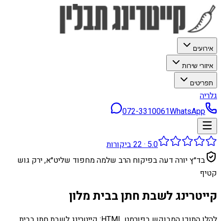
אירועים
איזורי שירות
תפריטים
גלריה
072-3310061
WhatsApp
5.0
·
22
ביקורות
בד״ץ יורה דעה בפיקוח הרב שלמה מחפוד שליט״א, ירק גוש
קטיף
קייטרינג לשבת חתן בבית מלון
להלן התוכן המבוקש בפורמט HTML: קייטרינג לשבת חתן בבית