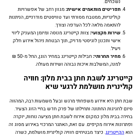
נשכחים.
תפריטים מותאמים אישית:
מגוון רחב של אפשרויות
קולינריות, ממטבח מסורתי ועד טוויסטים מודרניים, הניתנות
להתאמה מלאה לכל העדפה וצורך.
שירות מקצועי:
צוות קייטרינג מנוסה ומיומן המעניק ליווי
אישי ותכנון לוגיסטי מדויק, תוך הבטחת ניהול אירוע חלק
ויעיל.
מחיר תחרותי:
חבילות קייטרינג במחיר הוגן, החל מ-50 ₪
למנה, המשלבות איכות גבוהה ושירות מעולה.
קייטרינג לשבת חתן בבית מלון: חוויה
קולינרית מושלמת לרגעי שיא
שבת חתן היא אירוע משפחתי מרגש ובעל משמעות רבה, המהווה
סיום לחגיגות החתונה ותחילתו של פרק חדש בחיי הזוג הצעיר.
בחירה בבית מלון כמקום אירוח לשבת חתן מציעה נוחות, יוקרה
ופתרונות אירוח מקיפים. עם זאת, האתגר המרכזי באירוע מסוג זה
הוא
הקייטרינג
. כיצד מבטיחים חוויה קולינרית מושלמת, כשרה