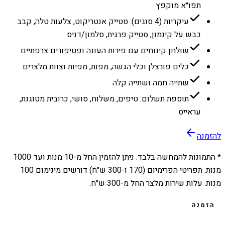
תפו״א מוקפץ
עיקריות (4 סוגים): סטייק אנטריקוט, צלעות טלה, קבב
כבש על קינמון, סטייק פרגית, סלמון/דניס
שולחן קינוחים עם פירות העונה ופטיפורים צרפתיים
כלים פורצלן וכלי הגשה, מפות, מפיות וצוות מלצרים
שתייה חמה ושתייה קלה
תוספת תשלום: טיפים, משלוח, סושי, כרובית מטוגנת,
עראייס
להזמנה
* התמונות להמחשה בלבד. ניתן להזמין החל מ-
10
מנות ועד
1000
מנות. תפריטי הפרימיום (170 ו-300 ש״ח) דורשים מינימום 100
מנות. עלות שירות מלצר החל מ-300 ש״ח.
הזמנה