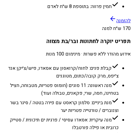
חמין פרווה: בתוספת 8 ש״ח לאדם
להזמנה
170 ש״ח למנה
תפריט יוקרה לחתונות ובר/בת מצווה
אירוע מהודר ללא פשרות · מינימום 100 מנות
קבלת פנים: לחוח/קרואסון עם אסאדו, פיש/צ׳יקן אנד
צ׳יפס, מרק קובה/כתום, מטוגנים
מנה ראשונה: 11 סוגים (חומוס פטריות, מטבוחה, חציל
בטחינה, חסה, שרי, פקאנים, טבולה ועוד)
מנת ביניים: סלמון קראסט עם פירה בטטה / סיגר בשר
וצנוברים / טורטייה פטריות יער
מנה עיקרית: אסאדו עסיסי / פרגית ים תיכונית / סטייק
כרובית או פילה פורטבלו