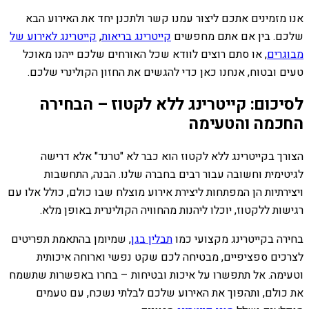
אנו מזמינים אתכם ליצור עמנו קשר ולתכנן יחד את האירוע הבא
שלכם. בין אם אתם מחפשים
קייטרינג בריאות
,
קייטרינג לאירוע של
מבוגרים
, או סתם רוצים לוודא שכל האורחים שלכם ייהנו מאוכל
טעים ובטוח, אנחנו כאן כדי להגשים את החזון הקולינרי שלכם.
לסיכום: קייטרינג ללא לקטוז – הבחירה
החכמה והטעימה
הצורך בקייטרינג ללא לקטוז הוא כבר לא "טרנד" אלא דרישה
לגיטימית וחשובה עבור רבים בחברה שלנו. הבנה, התחשבות
ויצירתיות הן המפתחות ליצירת אירוע מוצלח שבו כולם, כולל אלו עם
רגישות ללקטוז, יוכלו ליהנות מהחוויה הקולינרית באופן מלא.
בחירה בקייטרינג מקצועי כמו
תבלין בגן
, שמיומן בהתאמת תפריטים
לצרכים ספציפיים, מבטיחה לכם שקט נפשי וארוחה איכותית
וטעימה. אל תתפשרו על איכות ובטיחות – בחרו באפשרות שתשמח
את כולם, ותהפוך את האירוע שלכם לבלתי נשכח, עם טעמים