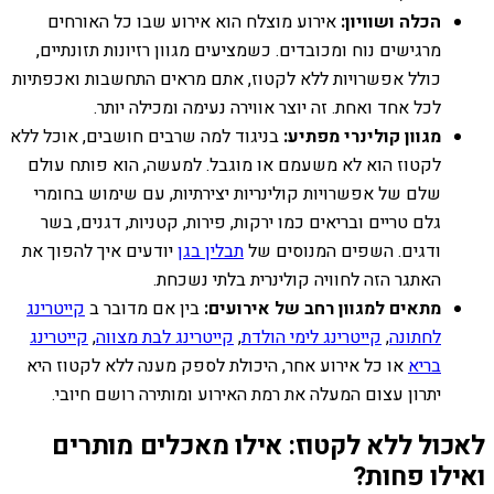
הכלה ושוויון:
אירוע מוצלח הוא אירוע שבו כל האורחים
מרגישים נוח ומכובדים. כשמציעים מגוון רזיונות תזונתיים,
כולל אפשרויות ללא לקטוז, אתם מראים התחשבות ואכפתיות
לכל אחד ואחת. זה יוצר אווירה נעימה ומכילה יותר.
מגוון קולינרי מפתיע:
בניגוד למה שרבים חושבים, אוכל ללא
לקטוז הוא לא משעמם או מוגבל. למעשה, הוא פותח עולם
שלם של אפשרויות קולינריות יצירתיות, עם שימוש בחומרי
גלם טריים ובריאים כמו ירקות, פירות, קטניות, דגנים, בשר
ודגים. השפים המנוסים של
תבלין בגן
יודעים איך להפוך את
האתגר הזה לחוויה קולינרית בלתי נשכחת.
מתאים למגוון רחב של אירועים:
בין אם מדובר ב
קייטרינג
לחתונה
,
קייטרינג לימי הולדת
,
קייטרינג לבת מצווה
,
קייטרינג
בריא
או כל אירוע אחר, היכולת לספק מענה ללא לקטוז היא
יתרון עצום המעלה את רמת האירוע ומותירה רושם חיובי.
לאכול ללא לקטוז: אילו מאכלים מותרים
ואילו פחות?