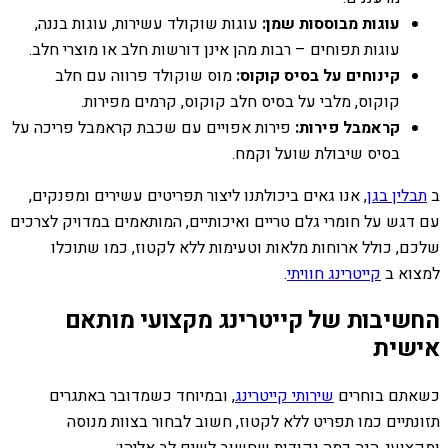
עוגות מבוססות שמן:
עוגות שוקולד עשירות, עוגות בננה,
עוגות תפוחים – רבות מהן אינן דורשות חלב או מוצרי חלב.
קינוחים על בסיס קוקוס:
מוס שוקולד פרווה עם חלב
קוקוס, מלבי על בסיס חלב קוקוס, קרמים מפירות.
קראמבל פירות:
פירות אפויים עם שכבת קראמבל פריכה על
בסיס שיבולת שועל וקמח.
ב
תבלין בגן
, אנו גאים ביכולתנו ליצור תפריטים עשירים ומפנקים,
עם דגש על חומרי גלם טריים ואיכותיים, המותאמים במדויק לצרכים
שלכם, כולל ארוחות מלאות וטעימות ללא לקטוז, כמו שתוכלו
למצוא ב
קייטרינג חוויתי
.
החשיבות של קייטרינג מקצועי מותאם
אישית
כשאתם בוחרים
שירותי קייטרינג
, ובמיוחד כשמדובר באתגרים
תזונתיים כמו תפריט ללא לקטוז, חשוב לבחור בצוות מנוסה
ומקצועי. הנה כמה נקודות שחשוב לשים לב אליהן: