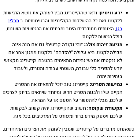
ידע וניסיון:
ודאו שהקייטרינג מבין לעומק את נושא הרגישות
ללקטוז ואת כל ההשלכות הקולינריות והבטיחותיות. ב
תבלין
בגן
, הצוותים מתודרכים היטב ומבינים את הרגישויות השונות,
כולל רגישות ללקטוז.
מניעת זיהום צולב:
זוהי נקודה קריטית! גם אם מנה אינה
מכילה לקטוז, היא עלולה "להזדהם" בלקטוז ממזון אחר אם
לא ננקטים אמצעי זהירות מתאימים במטבח. קייטרינג מקצועי
יודע להפריד כלי עבודה, משטחי עבודה ותנורים, ולעבוד
בזהירות יתרה.
גמישות תפריט:
קייטרינג טוב יוכל להתאים את התפריט
הקיים שלו ולבנות תפריט חדש ומיוחד שיתאים בדיוק לצרכים
שלכם, מבלי להתפשר על הטעם או על המראה.
תקשורת שקופה:
חשוב שהקייטרינג יהיה קשוב לבקשות
שלכם ויספק מידע ברור ומפורט על המרכיבים בכל מנה.
כשאנחנו מדברים על קייטרינג שמבין לעומק את הצרכים המיוחדים,
אנחנו מדברים לא רק על לקטוז. אנחנו מדברים על היכולת לספק