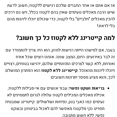
אז אם אתם או אחד החברים שלכם רגישים ללקטוז, חשוב לדעת
שיש הרבה מאכלים טעימים שאין בהם לקטוז בכלל, ויש גם דרכים
להכין מאכלים "חלביים" בלי לקטוז, כדי שכולם יוכלו ליהנות מהם
בלי לדאוג!
למה קייטרינג ללא לקטוז כל כך חשוב?
בעבר, אם למישהו הייתה רגישות למזון, הוא היה צריך להתמודד עם
זה לבד באירועים. היום, המצב שונה. אנחנו רוצים שכל אורח
ואורחת, ללא קשר לצרכים התזונתיים שלהם, ירגישו בטוחים, רצויים
ויוכלו ליהנות מהאוכל.
קייטרינג ללא לקטוז
הוא הפתרון המושלם
לכך, והוא מציע מספר יתרונות חשובים:
בריאות ושקט נפשי:
עבור אנשים עם אי-סבילות ללקטוז,
אכילת מאכלים המכילים לקטוז עלולה לגרום לתסמינים לא
נעימים כמו כאבי בטן, נפיחות ושלשולים. קייטרינג שמבטיח
תפריט נקי מלקטוז מאפשר להם לאכול בביטחון ובשקט
נפשי, ללא חשש מתגובה.