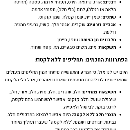
דגנים:
אורז, קינואה, תירס, תפוחי אדמה, פסטה (מחיטה
מלאה או רגילה), לחם (בלי חלב), תפוחי אדמה.
שמנים:
שמן זית, שמן קנולה, שמן קוקוס.
אגוזים וזרעים:
שקדים, אגוזי מלך, קשיו, גרעיני חמניה
ודלעת.
חלבונים מן הצומח:
טופו, סייטן.
משקאות:
מים, מיצים טבעיים, תה, קפה שחור.
הפתרונות החכמים: תחליפים ללא לקטוז:
היום יש לנו מזל, כי המדע והתעשייה פיתחו המון תחליפים מעולים
שמאפשרים לנו ליהנות מטעמים שאנחנו אוהבים, אבל בלי הלקטוז:
משקאות צמחיים:
חלב שקדים, חלב סויה, חלב אורז, חלב
שיבולת שועל, חלב קוקוס. אפשר להשתמש בהם לקפה,
לדגני בוקר, לבישול ולאפייה.
מוצרי חלב ללא לקטוז:
היום אפשר למצוא במרכולים חלב,
גבינות, יוגורטים ושמנת "ללא לקטוז" שעברו תהליך מיוחד
שמפרק את הלקטוז כבר במפעל.