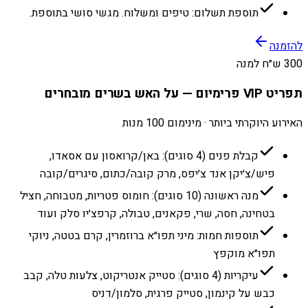
תוספת תשלום: טיפים ומשלוח. מגשי סושי בתוספת.
להזמנה
300 ש״ח למנה
תפריט VIP פרימיום — על האש בשרים מובחרים
האירוע היוקרתי ביותר · מינימום 100 מנות
קבלת פנים (4 סוגים): באן/קרואסון עם אסאדו,
פיש/צ׳יקן אנד צ׳יפס, מרק קובה/כתום, סיגרים/קובה
מנה ראשונה (10 סוגים): חומוס פטריות, מטבוחה, חציל
בטחינה, חסה, שרי, פקאנים, טבולה, קרפצ׳יו סלק ועוד
תוספות חמות: מיני תפו״א ברוזמרין, קרם בטטה, ניוקי
תפו״א מוקפץ
עיקריות (4 סוגים): סטייק אנטריקוט, צלעות טלה, קבב
כבש על קינמון, סטייק פרגית, סלמון/דניס