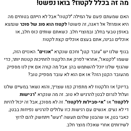
מה זה בכלל לקטוז? בואו נפשט!
האם שמעתם פעם על המילה "לקטוז" אבל לא הייתם בטוחים מה
היא אומרת? אל דאגה, זה פשוט!
לקטוז הוא סוג של סוכר
שנמצא
באופן טבעי בחלב ובמוצרי חלב. כשאתם שותים כוס חלב, או
אוכלים גבינה, אתם בעצם אוכלים קצת לקטוז.
בגוף שלנו יש "עובד קטן" וחכם שנקרא
"אנזים"
. האנזים הזה,
ששמו "לקטאז", אחראי לפרק את הלקטוז לחתיכות קטנות יותר, כדי
שהגוף שלנו יוכל להשתמש בהן. אבל מה קורה אם אין לנו מספיק
מהעובד הקטן הזה? או אם הוא לא עובד מספיק טוב?
בדיוק! אז הלקטוז לא מתפרק כמו שצריך, והוא נשאר במעיים שלנו
ועלול לגרום לבטן להרגיש לא טוב. זה מה שנקרא
"רגישות
ללקטוז"
או
"אי-סבילות ללקטוז"
. זה לא מסוכן, אבל זה יכול להיות
די לא נעים. אנשים עם רגישות כזו עלולים להרגיש נפיחות בבטן,
כאבי בטן, או שהבטן שלהם תעשה "רעש" ויתחשק להם לרוץ
לשירותים אחרי שאכלו מוצר חלב.