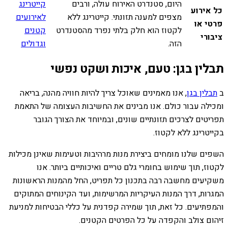
היום, סטנדרט האירוח עולה, ורבים
קייטרינג
כל אירוע
מצפים למענה תזונתי. קייטרינג ללא
לאירועים
פרטי או
לקטוז הוא חלק בלתי נפרד מהסטנדרט
קטנים
ציבורי
הזה.
וגדולים
תבלין בגן: טעם, איכות ושקט נפשי
ב
תבלין בגן
, אנו מאמינים שאוכל צריך להיות חוויה מהנה, בריאה
ומכילה עבור כולם. אנו מבינים את החשיבות העצומה של התאמת
תפריטים לצרכים תזונתיים שונים, ובמיוחד את הצורך הגובר
בקייטרינג ללא לקטוז.
השפים שלנו מומחים ביצירת מנות מרהיבות וטעימות שאינן מכילות
לקטוז, תוך שימוש בחומרי גלם טריים ואיכותיים ביותר. אנו
משקיעים מחשבה רבה בתכנון כל תפריט, החל מהמנות הראשונות
המגרות, דרך המנות העיקריות המרשימות, ועד הקינוחים המתוקים
והמפתיעים. כל זאת, תוך שמירה קפדנית על כללי הבטיחות למניעת
זיהום צולב והקפדה על כל הפרטים הקטנים.