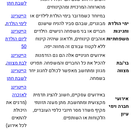
לשבת חתן
מהארוחה המרכזית ומהקינוחים.
במיוחד כשמדובר בימי הולדת לילדים או
קייטרינג
ימי הולדת
מבוגרים, שבהם סביר להניח שישנם
לימי הולדת
,
וחגיגות
חברים או בני משפחה רגישים. הילדים
קייטרינג
משפחתיות
אוהבים קינוחים, ולדאוג שיהיה קינוח
ליום הולדת
ללא לקטוז עבורם זה מחווה יפה.
50
אירועים חגיגיים אלה הם גם הזדמנות
קייטרינג
בר/בת
להכיל את כל החברים והמשפחה. תפריט
לבת מצווה
,
מצווה
מגוון ומתחשב מאפשר לכולם לחגוג יחד
קייטרינג
בשמחה.
לשבת חתן
קייטרינג
באירועים עסקיים, חשוב להציג תדמית
לאזכרה
אירועי
מקצועית ומתחשבת. מתן מענה תזונתי
(מדגים את
חברה וימי
מקיף משדר מסר חיובי כלפי העובדים,
היכולת
עיון
הלקוחות או השותפים.
להתאים
לכל אירוע)