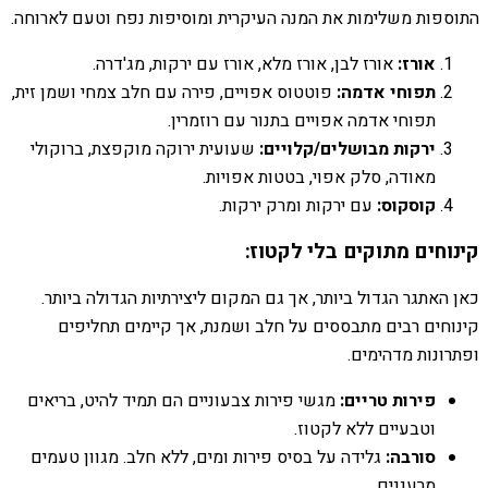
התוספות משלימות את המנה העיקרית ומוסיפות נפח וטעם לארוחה.
אורז:
אורז לבן, אורז מלא, אורז עם ירקות, מג'דרה.
תפוחי אדמה:
פוטטוס אפויים, פירה עם חלב צמחי ושמן זית,
תפוחי אדמה אפויים בתנור עם רוזמרין.
ירקות מבושלים/קלויים:
שעועית ירוקה מוקפצת, ברוקולי
מאודה, סלק אפוי, בטטות אפויות.
קוסקוס:
עם ירקות ומרק ירקות.
קינוחים מתוקים בלי לקטוז:
כאן האתגר הגדול ביותר, אך גם המקום ליצירתיות הגדולה ביותר.
קינוחים רבים מתבססים על חלב ושמנת, אך קיימים תחליפים
ופתרונות מדהימים.
פירות טריים:
מגשי פירות צבעוניים הם תמיד להיט, בריאים
וטבעיים ללא לקטוז.
סורבה:
גלידה על בסיס פירות ומים, ללא חלב. מגוון טעמים
מרעננים.