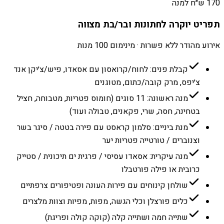
170 ש״ח למנה
תפריט יוקרה לחתונות ובר/בת מצווה
אירוע מהודר ללא פשרות · מינימום 100 מנות
קבלת פנים: לחוח/קרואסון עם אסאדו, פיש/צ׳יקן אנד
צ׳יפס, מרק קובה/כתום, מטוגנים
מנה ראשונה: 11 סוגים (חומוס פטריות, מטבוחה, חציל
בטחינה, חסה, שרי, פקאנים, טבולה ועוד)
מנת ביניים: סלמון קראסט עם פירה בטטה / סיגר בשר
וצנוברים / טורטייה פטריות יער
מנה עיקרית: אסאדו עסיסי / פרגית ים תיכונית / סטייק
כרובית או פילה פורטבלו
שולחן קינוחים עם פירות העונה ופטיפורים צרפתיים
כלים פורצלן וכלי הגשה, מפות, מפיות וצוות מלצרים
שתייה חמה ושתייה קלה (קוקה קולה ופריגת)