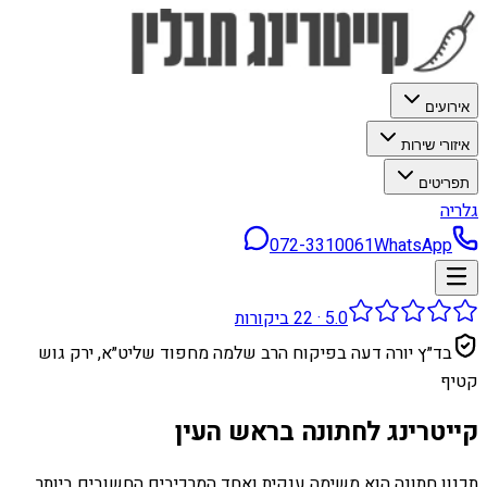
אירועים
איזורי שירות
תפריטים
גלריה
072-3310061
WhatsApp
5.0
·
22
ביקורות
בד״ץ יורה דעה בפיקוח הרב שלמה מחפוד שליט״א, ירק גוש
קטיף
קייטרינג לחתונה בראש העין
תכנון חתונה הוא משימה ענקית ואחד המרכיבים החשובים ביותר