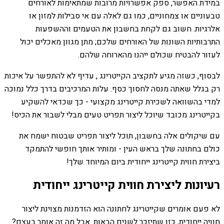
במידת האפשר, ספק אפשרויות מרובות שמתאימות לאורחים
טבעוניים או צמחוניים, כמו גם לאלה עם אי סבילות למזון או
אלרגיות. חשוב גם לקחת בחשבון את הטעמים וההשפעות
התרבותיות השונות של האורחים שלכם; מתן מגוון מאכלים יכול
לעזור להבטיח שכולם ייהנו מהארוחה שלהם.
לבסוף, כשזה מגיע לתקציב הקייטרינג , עדיף לא להתפשר על איכות
רק בגלל שאתה מנסה לחסוך כסף. עלות המרכיבים בדרך כלל נמוכה
למדי בהשוואה לשכירת קייטרינג מקצועי - כך שכדאי להשקיע
בקייטרינג מכובד שיוכל ליצור תפריט טעים מבלי לשבור את הכיס!
עם שיקולים אלה בחשבון, תוכל ליצור תפריט שבטוח ישמח את
כולם בחתונה שלך בראש העין - ומותיר אותך חופשי להתמקד
ביצירת חווית קייטרינג ייחודית ביום המיוחד שלך!
רעיונות ליצירת חווית קייטרינג ייחודית
לא פעם אומרים שקייטרינג לחתונה הוא הזדמנות מצוינת ליצור
חוויה ייחודית, כזו שתיזכר לשנים הבאות. אבל מה זה אומר בעצם?