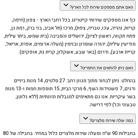
האם אתם מספקים שירות לכל הארץ?
כן! אנו מספקים שירותי קייטרינג בכל רחבי הארץ - צפון (חיפה,
קריות, נהריה, עכו, טבריה, צפת), מרכז (תל אביב, בני ברק, רמת גן,
פתח תקווה, ראשון לציון), ירושלים והסביבה (בית שמש, ביתר עילית,
מודיעין עילית), יהודה שומרון ובנימין (מעלה אדומים, אפרת, אריאל,
קריית ארבע), ודרום (באר שבע, אשקלון, קרית גת, אופקים).
האם ניתן להתאים את התפריט?
בהחלט. ניתן לבחור מתוך מגוון רחב: 27 סלטים, 14 מנות ביניים
ודגים, 7 פשטידות השף, 6 מרקי הבית, 15 תוספות חמות ו-13 מנות
בשר עיקריות. אנו גם מתאימים למגבלות תזונתיות (ללא גלוטן,
טבעוני וכו׳) לפי דרישה.
כמה עולה שירות מלצרים?
בחבילות 90 ש״ח ומעלה שירות מלצרים כלול במחיר. בחבילה של 80