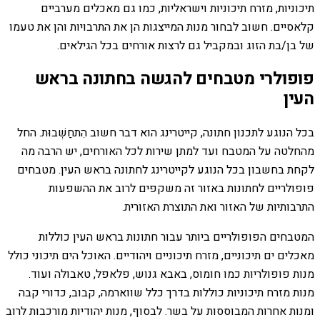
תיכוניות, מזרח תיכוניות וישראליות, כמו גם מאכלים מערביים
קלאסיים. חשוב לבחור מנות המייצגות הן את התרבויות והן את טעמו
של בן/בת הזוג ובמקביל גם לרצות אורחים בכל הגילאים.
פופולרי מטבחים להגשה בחתונה בראש
העין
בכל הנוגע לתכנון חתונה, קייטרינג הוא דבר חשוב הִתחַשְׁבוּת. החל
מהחלטה על המטבח ועד למתן שירות לכל האורחים, יש הרבה מה
לקחת בחשבון בכל הנוגע לקייטרינג לחתונה בראש העין. מטבחים
פופולריים לחתונות באזור זה משקפים לרוב את ההשפעות
התרבותיות של האזור ואת התוצרת האזורית.
המטבחים הפופולריים ביותר עבור חתונות בראש העין כוללות
מאכלים ים תיכוניים, מזרח תיכוניים ויהודיים. האוכל הים תיכוני כולל
מנות פופולריות כמו חומוס, באבא גנוש, פלאפל, טאבולה ועוד.
מנות מזרח תיכוניות כוללות בדרך כלל שווארמה, קבוב, כדורי קבה
ומנות אחרות המבוססות על בשר. לבסוף, מנות יהודיות מורכבות לרוב