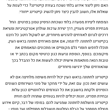
האם ניתן ליצור אירוע בלתי נשכח בעזרת קייטרינג? כדי לענות על
שאלות אלו, חשוב להבין כיצד ניתן להשיג קייטרינג ייחודי.
המפתח ליצירת מסעדה בלתי נשכחת הניסיון טמון בפרטים. החל
מבחירת תפריט מעניין, דרך יצירת ערכות שולחן אטרקטיביות ומציאת
דרכים לגרום לאורחים להרגיש מיוחדים, יש לשקול היטב כל היבט
בקייטרינג לחתונה. לדוגמה, אם אתם מארחים חתונה בראש העין,
תוכלו לחפש חומרי גלם מקומיים או מתכונים המאמתים את
מיקומכם. בנוסף, הוספת נגיעות כגון כרטיסי מקום בכתב יד או
טובות הנאה מותאמות אישית יכולה לעשות את כל ההבדל בכך
שהאורחים שלך ירגישו מיוחדים.
קייטרינג לחתונה בראש העין יכול להיות משימה מלחיצה אם לא
עושים זאת נכון. עם זאת, על ידי מחקר של סוגי השירותים השונים
הזמינים ולקחת בחשבון את כל הגורמים הרלוונטיים כגון עלות
ובחירת תפריט, זוגות יכולים להיות בטוחים שתהיה להם חווית
קייטרינג מושלמת לחתונה שמגיעה להם. בסופו של דבר, קיום אירוע
מוצלח מסתמך על קבלת החלטות מושכלות מתחילתו ועד סופו -