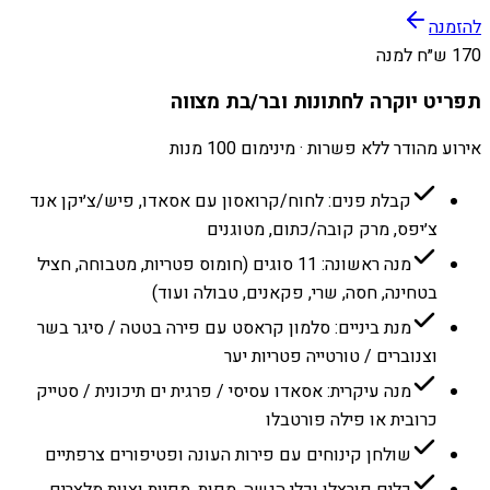
להזמנה
170 ש״ח למנה
תפריט יוקרה לחתונות ובר/בת מצווה
אירוע מהודר ללא פשרות · מינימום 100 מנות
קבלת פנים: לחוח/קרואסון עם אסאדו, פיש/צ׳יקן אנד
צ׳יפס, מרק קובה/כתום, מטוגנים
מנה ראשונה: 11 סוגים (חומוס פטריות, מטבוחה, חציל
בטחינה, חסה, שרי, פקאנים, טבולה ועוד)
מנת ביניים: סלמון קראסט עם פירה בטטה / סיגר בשר
וצנוברים / טורטייה פטריות יער
מנה עיקרית: אסאדו עסיסי / פרגית ים תיכונית / סטייק
כרובית או פילה פורטבלו
שולחן קינוחים עם פירות העונה ופטיפורים צרפתיים