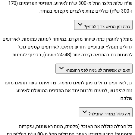
ש״ח עלות מלצר החל מ-300 ש״ח לאירוע. תפריטי הפרימיום (170
ו-300 ש״ח) כוללים צוות מלצרים מקצועי במחיר.
כמה זמן מראש צריך להזמין?
מומלץ להזמין כמה שיותר מוקדם, במיוחד לעונות עמוסות. לאירועים
גדולים מומלץ שבועיים-חודש מראש. לאירועים קטנים נוכל
להיענות גם בהתראה קצרה יותר (24-48 שעות), בכפוף לזמינות.
האם יש אפשרות לטעימה לפני ההזמנה?
כן, לאירועים גדולים ניתן לתאם טעימה. צרו איתנו קשר ונתאם מועד
נוח להיפגש, לטעום ולבנות יחד את התפריט המושלם לאירוע
שלכם.
מה כלול במחיר החבילה?
כל חבילה כוללת את האוכל (סלטים, מנות ראשונות, עיקריות
ותוספות) כפי שמפורט באתר. החבילות החל מ-80 ש״ח כוללות גם