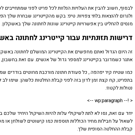
לבסוף, חשוב להבין את העלויות הנלוות לכל פריט לפני שמתחייבים לש
ולגרום להוצאות בלתי צפויות. טיפ: בקש מהקייטרינג שבחרת שלך הפנ
מנסים להחליט בין אפשרויות קייטרינג שונות לחתונה שלך באשקלון.
דרישות תזונתיות עבור קייטרינג לחתונה באש
זה היום הגדול ואתם מחפשים את הקייטרינג המושלם לחתונה באשקלון 
אתגר כשמדובר בקייטרינג למספר גדול של אנשים. עם זאת בחשבון, ש
כמו שטיח קיר יפהפה , כל סעודת חתונה מורכבת מחוטים בודדים שמתח
בתפריט; קח קצת זמן לדון בזה לפני קבלת החלטות כלשהן. שימו לב לק
נטולות לקטוז.
< !-- wp:paragraph -->
יחד עם זאת, נסו לא לתת לשיקולי עלות להיות השיקול היחיד שלכם ב
לשאול על חבילות מחיר הכוללות תוספות כמו קישוטים לשולחן או משק
קבלת ההחלטה הסופית שלך.