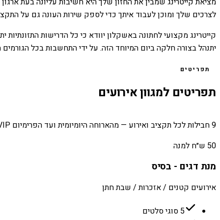
מציאת קייטרינג שמבין את החזון שלך היא חשיבות עליונה בעת ארגון 
לצרכים שלך ומוכן לעבוד איתך כדי לספק שירות העונה גם על התקציב
קייטרינג מקצועי לחתונה באשקלון יוודא כי כל הדרישות התזונתיות ית
יתנהל בצורה חלקה ביום המיוחד הזה. על ידי התחשבות בכל הגורמים
תפריטים
תפריטים למגוון אירועים
9 חבילות לכל תקציב ואירוע — מהארוחה היומיומית ועד הפרימיום VIP.
50 ש״ח למנה
מנת דגים - בסיס
אירועים קטנים / אזכרות / שבת חתן
5 סוגי סלטים