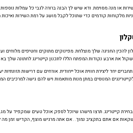
ירות או מנה מסוימת. ודא שיש לך הבנה ברורה לגבי כל עמלות נוספות
יות מלקוחות קודמים כדי שתוכל לקבל מושג על רמת השירות ואיכות המ
קלון
להכין החגיגה שלך מוצלחת. מפינוקים מתוקים וחטיפים מלוחים ועד לת
קול את ארבע נקודות המפתח הללו לתכנון קייטרינג לחתונה שלך באש
ברים יחד ליצירת חווית אוכל ייחודית. אורחים עם דרישות תזונתיות
ייטרינגים המנוסים במתן מנות מותאמות ויש להם גישה למרכיבים המתא
בחירת קייטרינג. תרצו מישהו שיוכל לספק אוכל טעים שמקפיד על מגבל
אות אם אתם בתקציב נמוך. . אם אתה מרגיש מוצף, הקדיש זמן מה להש