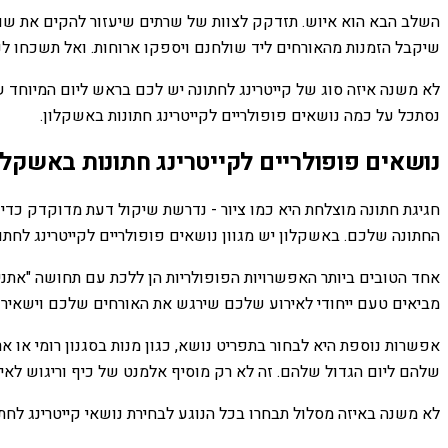
השלב הבא הוא איוש. תזדקק לצוות של שרתים שיעזור להקים את שולח
שיקבל הזמנות מהאורחים ליד שולחנם ויספקו ארוחות. ואל תשכחו לנק
לא משנה איזה סוג של קייטרינג לחתונה יש לכם בראש ליום המיוחד ש
נסתכל על כמה נושאים פופולריים לקייטרינג חתונות באשקלון.
נושאים פופולריים לקייטרינג חתונות באשקלו
חגיגת חתונה מוצלחת היא כמו ציור - נדרשת שיקול דעת מדוקדק כדי לי
החתונה שלכם. באשקלון יש מגוון נושאים פופולריים לקייטרינג לחתונ
אחד הטובים ביותר האפשרויות הפופולריות הן ללכת עם תחושה "אתנית".
מביאים טעם ייחודי לאירוע שלכם שירגש את האורחים שלכם וישאיר
אפשרות נוספת היא לבחור בתפריט נושא, כגון מנות בסגנון רומי או א
שלהם ליום הגדול שלהם. זה לא רק מוסיף אלמנט של כיף וריגוש לאי
לא משנה באיזה מסלול תבחרו בכל הנוגע לבחירת נושאי קייטרינג לחתו