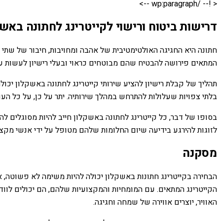
< !-- /wp:paragraph -->
דרישות ביטוח ורישוי לקייטרינג לחתונה באשק
חתונה היא החגיגה האולטימטיבית של אהבה ומחויבות, חיבור של שתי 
המתאים פירושה להבטיח שהם מבוטחים כראוי ובעלי רישיון לעשות ע
תהליך של קבלת רישיון להציע שירותי קייטרינג לחתונה באשקלון יכו
בלתי צפויות שעלולות להתרחש במהלך שירותיה. יתר על כן, על כל העוב
בסופו של דבר, כל קייטרינג לחתונה באשקלון חייב להיות מסוגלים ל
לזוגות להירגע בידיעה שיום החלומות שלהם מטופל על ידי אנשי מק
מסקנה
הבחירה בקייטרינג חתונות באשקלון יכולה להיות משימה לא פשוטה, אב
הקייטרינג המתאים. עם המומחיות והמקצועיות שלהם, הם יכולים לוו
האוויר, יוצרים אווירה של שמחה וחגיגה.