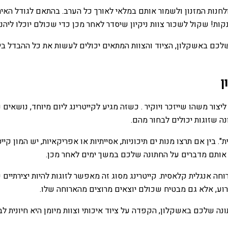
נות המזנון ולשמור אותם במלאי לאורך כל הערב. בהתאם לגודל האירו
ות! שקול לשכור צוות ניקיון שיסדר לאחר מכן כדי שכולם יוכלו ליה
לכם באשקלון, הציוד והצוות המתאים יכולים לעשות את כל ההבדל ביצ
ן
צור משהו שייזכר ויוקיר . כשזה מגיע לקייטרינג ליום מיוחד, נושאים
ה שזוגות יכולים לבחור מהם.
 בין אם תרצו מנות ים תיכוניות, אסייתיות או אפריקאיות, יש המון ק
 אותם מדברים על החתונה שלכם במשך ימים לאחר מכן.
רוחה אנגלית קלאסית. קייטרינג מסוג זה מאפשר לזוגות להיות יצירתיי
רוע, אלא גם מבטיח שכולם יוצאים מרוצים מהארוחה שלו.
נה שלכם באשקלון, הקפדה על ציוד איכותי וצוות מיומן היא חיונית לב