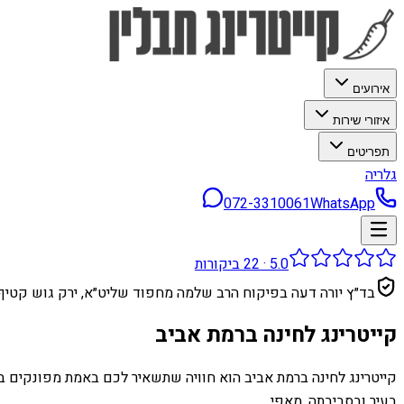
אירועים
איזורי שירות
תפריטים
גלריה
072-3310061
WhatsApp
5.0
·
22
ביקורות
בד״ץ יורה דעה בפיקוח הרב שלמה מחפוד שליט״א, ירק גוש קטיף
קייטרינג לחינה ברמת אביב
קייטרינג לחינה ברמת אביב הוא חוויה שתשאיר לכם באמת מפונקים בב
בעיר ובסביבתה. מאפי