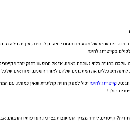
חירה. עם שפע של מטעמים מעוררי תיאבון לבחירה, אין זה פלא מדוע 
ולם בקייטרינג לחינה.
כם בחוויה בלתי נשכחת באמת, אז אל תחפשו רחוק יותר מקייטרינג 
ג לחינה משכללים את המתכונים שלהם לאורך השנים, ומוודאים שלכל מ
גנטי,
קייטרינג לחינה
יכול לספק חוויה קולינרית שאין כמותה. עם המח
יטרינג שלך!
חודית? קייטרינג ליחיד מצריך התחשבות בצרכיו, העדפותיו ותרבותו. א