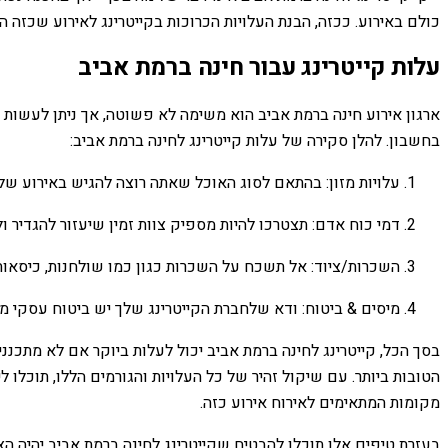
כולם באירוע. ככזה, הבנת העלויות הכרוכות בקייטרינג לאירוע שכזה הי
עלות קייטרינג עבור חינה ברמת אביב
ארגון אירוע חינה ברמת אביב הוא משימה לא פשוטה, אך ניתן לעשות
בחשבון. להלן סקירה של עלות קייטרינג לחינה ברמת אביב:
עלויות מזון: בהתאם לסוג האוכל שאתה רוצה להגיש באירוע שלך,
דמי כוח אדם: תצטרכו להיות מספיק צוות זמין שיעזור להגדיר ולהגיש
השכרות/ציוד: אל תשכח על השכרות כגון כמו שולחנות, כיסאות
מיסים & ביטוח: ודא שלחברת הקייטרינג שלך יש ביטוח עסקי 
בסך הכל, קייטרינג לחינה ברמת אביב יכול לעלות ביוקר אם לא מתכ
מקומות המתאימים לאירוח אירוע כזה.
בעזרת טיפים אלו תוכלו להבטיח שקייטרינג לחינה ברמת אביב יהיה הצ