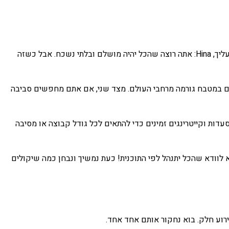
כאשר מארחים אירוע מיוחד, יכול להיות קשה לדעת מאיפה להתחיל. זה כמו לתכנן את מסיבת ארוחת הערב המושלמת עבור האורחת האהובה עליך, Hina: אתה רוצה שהכל יהיה מושלם ובלתי נשכח. אבל כשזה
ים במטבח גורמה מרחבי העולם. מצד שני, אם אתם מחפשים סביבה
ות וקייטרינגים זמינים כדי להתאים לכל גודל קבוצה או מסיבה
קום המושלם לאירוע המיוחד שלו עם Hina ברמת אביב - כל מה שנותר הוא לוודא שהכל יתנהל לפי התוכנית! כעת נמשיך ונבחן כמה שיקולים
רוע חלק. בוא נחקור אותם אחד אחד.