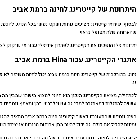
היתרונות של קייטרינג לחינה ברמת אביב
לבסוף, שירותי קייטרינג מציעים נוחות ושקט נפשי בכל הנוגע להכנת 
שהארוחה שלה תטופל כראוי.
יתרונות אלו הופכים את הקייטרינג לפתרון אידיאלי עבור מי שזקוק 
אתגרי הקייטרינג עבור Hina ברמת אביב
ניווט במורכבות של קייטרינג חינה ברמת אביב יכול להיות משימה לא 
זו.
לכתחילה, מציאת הקייטרינג הנכון הוא חיוני. למצוא מישהו שמבין מה 
עשויה להתגלות כמאתגרת למדי. זה עשוי לדרוש זמן ומאמץ נוספים כ
בעיה נוספת שמתעוררת כאשר קייטרינג חינה ברמת אביב מתאים להגבלו
זמינות להכיל את כולם. זה יכול להיות מתן ארוחות מרובות או יצירת 
< p>קייטרינג לחינה ברמת אביב אינו דבר של מה בכך - אך בהכנה 