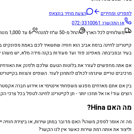
לתפריט ומחירים
הצעת מחיר בווצאפ
או התקשרו:
072-3310061
משלוחים לכל הארץ
החל מ-50 ש״ח למנה
6 עד 1,000 מנות
קייטרינג לחינה ברמת אביב הוא חוויה שתשאיר לכם באמת מפונקים בב
בעיר ובסביבתה. מאפינג פוד ועד סעודות בקנה מידה מלא, יש משהו לכ
אם אתה מחפשים לעורר את בלוטות הטעם שלכם ולפנק את האורחים של
מרכיבים טריים שיגרמו לכולם להתחנן לעוד. השפים והצוות בקייטרינ
בין אם אתם מארחים מפגש משפחתי אינטימי או אירוע חברה אקסטרוו
רוצים עוד! אז אל תחכו יותר - תן לקייטרינג לחינה לטפל בכל צרכי הקי
מה האם Hina?
מה זה אומר לספק משהו? האם מדובר במתן שירות, או ביצירת חוויה יי
וליצור את אותה רמת שירות כאשר אין לנו הקשר?