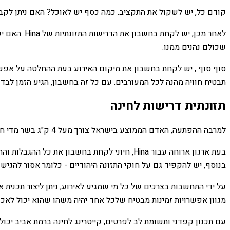
קודם כל, יש לשקול את התקציב. כמה כסף יש לאוכל? האם ניתן לקבל 
לאחר מכן, 
שכולם נהנים ממנו.
סוף סוף , יש לקחת בחשבון את מיקום האירוע בעת ההחלטה על אפשר
תבטיח חוויה מהנה לכל המעורבים. עם כל זה בחשבון, הגיע הזמן לבדוק
תזונתית דרישות לחינה
למרבה ההפתעה, האדם הממוצע בישראל צורך מעל 4 ק"ג בשר מדי חודש. המשמעות היא שכאשר מעבירים קייטרינג לחינה ברמת אביב, חשוב לקחת בחשבון את הדרישות התזונתיות.
בעת ארגון ארוחה עבור Hina, חיוני לקחת בחשבו
בנוסף, יש להקפיד גם על חוקי התזונה היהודיים - כלומר אסור להגיש מ
על ידי התחשבות בצרכים של כל מי שמגיע לאירוע, ניתן ליצור תכנית
מגוון אפשרויות זמינות מבטיח שלכל אחד יהיה משהו שהוא יכול לאכו
עם תכנון קפדני ותשומת לב לפרטים, קייטרינג לחינה ברמת אביב יכול