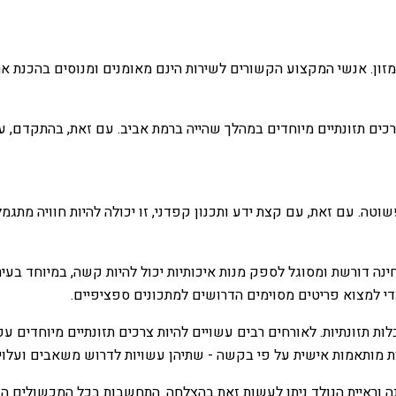
מזון. אנשי המקצוע הקשורים לשירות הינם מאומנים ומנוסים בהכנת ארו
לצרכים תזונתיים מיוחדים במהלך שהייה ברמת אביב. עם זאת, בהתקדם, 
פשוטה. עם זאת, עם קצת ידע ותכנון קפדני, זו יכולה להיות חוויה מת
חינה דורשת ומסוגל לספק מנות איכותיות יכול להיות קשה, במיוחד בעיר
די למצוא פריטים מסוימים הדרושים למתכונים ספציפיים.
ת תזונתיות. לאורחים רבים עשויים להיות צרכים תזונתיים מיוחדים ע
מנות מותאמות אישית על פי בקשה - שתיהן עשויות לדרוש משאבים ועלויו
נכונה וראיית הנולד ניתן לעשות זאת בהצלחה. התחשבות בכל המכשולים