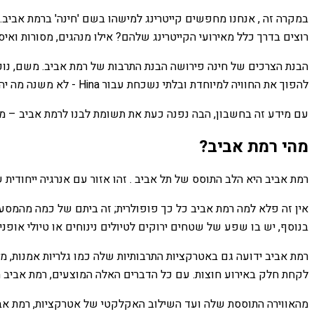
במקרה זה , אנחנו מחפשים קייטרינג למישהו בשם 'חינה' ברמת אביב
רוצים בדרך כלל מאירועי הקייטרינג שלהם? אילו מנהגים, מסורות וא
הבנת הצרכים של חינה פירושה הבנת התרבות של רמת אביב. משם, נוכל
להפוך את החוויה למיוחדת ובלתי נשכחת עבור Hina - לא משנה מה יהיה האירוע!
עם מידע זה בחשבון, הבה נפנה כעת את תשומת לבנו לרמת אביב – מ
מהי רמת אביב?
רמת אביב היא הלב התוסס של תל אביב . זהו אזור עם אנרגיה ייחודית
אין זה פלא למה רמת אביב כל כך פופולרית; זה ביתם של כמה מהמסעדו
בנוסף, יש בו שפע של שטחים ירוקים לטיולים נינוחים או טיולי אופני
רמת אביב ידועה גם באטרקציות התרבותיות שלה כמו גלריות אמנות, 
לקחת חלק באירוע חוצות. עם כל הדברים האלה המוצעים, רמת אביב 
מהאווירה התוססת שלה ועד השילוב האקלקטי של אטרקציות, רמת אבי