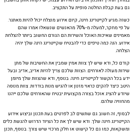
במהלך תהליך התכנון או ביום האירוע עצמו, יש לקחת אותן בחשבון
גם בעת קבלת החלטה סופית על התקציב.
כשזה מגיע לקייטרינג חינה, קיום אירוע מוצלח יכול להיות מאתגר.
על פי מחקר, למעלה מ-70% מהאנשים שנשאלו אמרו שהם
מאמינים שאיכות האוכל והשירות הם הגורם החשוב ביותר להצלחת
אירוע. הנה כמה טיפים כדי להבטיח שקייטרינג הינה שלך יהיה
הצלחה.
קודם כל, ודא שיש לך צוות אמין שמבין את החשיבות של מתן
שירות מעולה לאורחים. הצוות שלכם צריך להיות אדיב, אדיב ובעל
ידע בכל הקשור לקייטרינג חינה. בנוסף, ודא שהצוות שלך מיומן
היטב כיצד להקים כראוי מזנון או להגיש מנות בודדות. צוות מנוסה
שיודע להציג אוכל בצורה מקצועית יבטיח שהאורחים שלכם ייהנו
מהחוויה שלהם.
לבסוף, זה חשוב גם שתשים לב לפרטים בעת תכנון וביצוע אירוע
הקייטרינג חינה שלך. ודא שיש לך את כל הציוד הדרוש להגשת כלים
ומשקאות, כמו גם כל קישוט או חלק מרכזי שיש צורך. בנוסף, תכנן