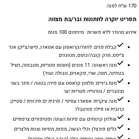
170 ש״ח למנה
תפריט יוקרה לחתונות ובר/בת מצווה
אירוע מהודר ללא פשרות · מינימום 100 מנות
קבלת פנים: לחוח/קרואסון עם אסאדו, פיש/צ׳יקן אנד
צ׳יפס, מרק קובה/כתום, מטוגנים
מנה ראשונה: 11 סוגים (חומוס פטריות, מטבוחה, חציל
בטחינה, חסה, שרי, פקאנים, טבולה ועוד)
מנת ביניים: סלמון קראסט עם פירה בטטה / סיגר בשר
וצנוברים / טורטייה פטריות יער
מנה עיקרית: אסאדו עסיסי / פרגית ים תיכונית / סטייק
כרובית או פילה פורטבלו
שולחן קינוחים עם פירות העונה ופטיפורים צרפתיים
כלים פורצלן וכלי הגשה, מפות, מפיות וצוות מלצרים