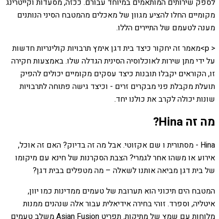
לספק שירותים המותאמים במיוחד עבורם. ככזה, מסעדות וקייטרינג
מקומיים החלו להציע מגוון של מאכלים מהמטבח הסיני הנותנים
מענה לטעמם של התיירים הללו.
< p>מאמר זה יחקור כיצד בית דגן אימץ תרבויות קולינריות חדשות
על ידי מתן שירות לאוכלוסיה הסינית הגדלה שלו. באמצעות חקירה
זו, הקוראים יקבלו תובנות כיצד עסקים מקומיים יכולים להפיק
תועלת מקבלת פני מבקרים זרים - וכיצד גישה פתוחה לתרבויות
שונות יכולה לקרב את כולנו יחד.
מה זה Hina?
Hina - מסתורית ו שם אקזוטי. אבל מה זה בדיוק? האם זה אוכל,
אירוע או משהו אחר לגמרי? הצבת הסקרנות של חינא עם מיקומו
של בית דגן מביאה אותנו לשאלה – מה מטפלים בבית דגן?
המטבח הים תיכוני הוא תערובת של טעמים ממדינות כמו יוון,
איטליה, וספרד. זוהי בחירה אידיאלית עבור אלה שנהנים ממנות
מלוחות עם שמץ של מתיקות. תפריט Asian Fusion משלב טעמים