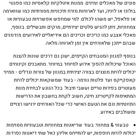
סוגים של מאכלים זמינים. ממנות איטלקיות קלאסיות כמו ספגטי
בולונז או לזניה, ועד לארוחות מזרח תיכוניות מסורתיות כמו שווארמה
או פלאפל, יש משהו לכולם. למי שמחפש אפשרויות טבעוניות או
צמחוניות, ניתן להגיש סלטים יצירתיים, מרקים ותבשילים. בנוסף,
מאכלי אצבע כמו כריכים וכריכים הם אידיאליים לאירועים מזדמנים
שבהם ייתכן שלאורחים אין זמן לארוחה מלאה.
בנוסף למגוון המטבחים הקיימים, ישנן גם דרכים שונות להצגת
האוכל שיכולות להפוך אירוע למיוחד במיוחד. מתאבנים וקינוחים
יכולים להיות מוצגים בצורה יצירתית במגוון של צורות וגדלים - ממיני
קאפקייקס ועד פלטות גורמה - בעוד שמשקאות יכולים להיות
מעוטרים בפירות טריים ועשבי תיבול. בכל הנוגע לבחירת מנות
המתאימות לקייטרינג חינה, חשוב לקחת בחשבון את הדרישות
התזונתיות וגם את הטעם האישי כדי שכל האורחים ירגישו רצויים
ומשולבים באירוע.
טבעוני & צמחוני: בעוד שדיאטות צמחוניות וטבעוניות מסוימות
יכולות להיות חופפות, יש להתייחס אליהן כאל שתי דיאטות נפרדות.