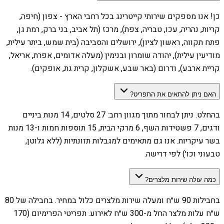
כן! אנו מספקים שירותי קייטרינג בכל רחבי הארץ - צפון (חיפה,
קריות, נהריה, עכו, טבריה, צפת), מרכז (תל אביב, בני ברק, רמת גן,
פתח תקווה, ראשון לציון), ירושלים והסביבה (בית שמש, ביתר עילית,
מודיעין עילית), יהודה שומרון ובנימין (מעלה אדומים, אפרת, אריאל,
קריית ארבע), ודרום (באר שבע, אשקלון, קרית גת, אופקים).
האם ניתן להתאים את התפריט?
בהחלט. ניתן לבחור מתוך מגוון רחב: 27 סלטים, 14 מנות ביניים
ודגים, 7 פשטידות השף, 6 מרקי הבית, 15 תוספות חמות ו-13 מנות
בשר עיקריות. אנו גם מתאימים למגבלות תזונתיות (ללא גלוטן,
טבעוני וכו׳) לפי דרישה.
כמה עולה שירות מלצרים?
בחבילות 90 ש״ח ומעלה שירות מלצרים כלול במחיר. בחבילה של 80
ש״ח עלות מלצר החל מ-300 ש״ח לאירוע. תפריטי הפרימיום (170