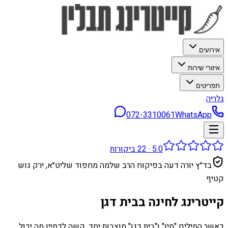
אירועים
איזורי שירות
תפריטים
גלריה
072-3310061
WhatsApp
5.0
·
22
ביקורות
בד״ץ יורה דעה בפיקוח הרב שלמה מחפוד שליט״א, ירק גוש
קטיף
קייטרינג לחינה בבית דגן
כאשר המילים "סין" ו"בית דגן" מוצבות יחד, קשה לדמיין מה יכול