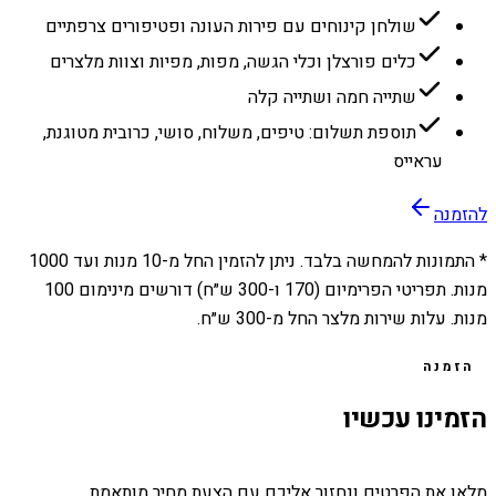
שולחן קינוחים עם פירות העונה ופטיפורים צרפתיים
כלים פורצלן וכלי הגשה, מפות, מפיות וצוות מלצרים
שתייה חמה ושתייה קלה
תוספת תשלום: טיפים, משלוח, סושי, כרובית מטוגנת,
עראייס
להזמנה
* התמונות להמחשה בלבד. ניתן להזמין החל מ-
10
מנות ועד
1000
מנות. תפריטי הפרימיום (170 ו-300 ש״ח) דורשים מינימום 100
מנות. עלות שירות מלצר החל מ-300 ש״ח.
הזמנה
הזמינו עכשיו
מלאו את הפרטים ונחזור אליכם עם הצעת מחיר מותאמת