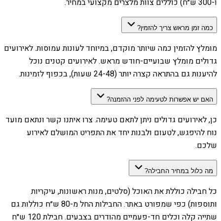
ו-300 ש״ח) כוללים צוות מלצרים מקצועי במחיר.
כמה זמן מראש צריך להזמין?
מומלץ להזמין כמה שיותר מוקדם, במיוחד לעונות עמוסות. לאירועים
גדולים מומלץ שבועיים-חודש מראש. לאירועים קטנים נוכל
להיענות גם בהתראה קצרה יותר (24-48 שעות), בכפוף לזמינות.
האם יש אפשרות לטעימה לפני ההזמנה?
כן, לאירועים גדולים ניתן לתאם טעימה. צרו איתנו קשר ונתאם מועד
נוח להיפגש, לטעום ולבנות יחד את התפריט המושלם לאירוע
שלכם.
מה כלול במחיר החבילה?
כל חבילה כוללת את האוכל (סלטים, מנות ראשונות, עיקריות
ותוספות) כפי שמפורט באתר. החבילות החל מ-80 ש״ח כוללות גם
שתייה קלה וכלים חד-פעמיים מהודרים בצבעים. חבילת 120 ש״ח