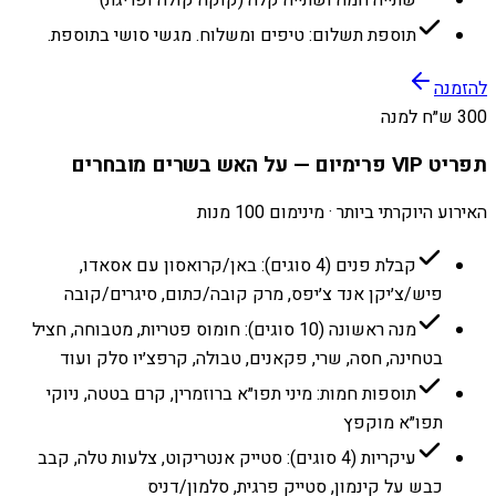
שתייה חמה ושתייה קלה (קוקה קולה ופריגת)
תוספת תשלום: טיפים ומשלוח. מגשי סושי בתוספת.
להזמנה
300 ש״ח למנה
תפריט VIP פרימיום — על האש בשרים מובחרים
האירוע היוקרתי ביותר · מינימום 100 מנות
קבלת פנים (4 סוגים): באן/קרואסון עם אסאדו,
פיש/צ׳יקן אנד צ׳יפס, מרק קובה/כתום, סיגרים/קובה
מנה ראשונה (10 סוגים): חומוס פטריות, מטבוחה, חציל
בטחינה, חסה, שרי, פקאנים, טבולה, קרפצ׳יו סלק ועוד
תוספות חמות: מיני תפו״א ברוזמרין, קרם בטטה, ניוקי
תפו״א מוקפץ
עיקריות (4 סוגים): סטייק אנטריקוט, צלעות טלה, קבב
כבש על קינמון, סטייק פרגית, סלמון/דניס