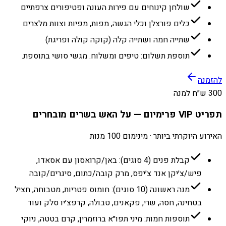
שולחן קינוחים עם פירות העונה ופטיפורים צרפתיים
כלים פורצלן וכלי הגשה, מפות, מפיות וצוות מלצרים
שתייה חמה ושתייה קלה (קוקה קולה ופריגת)
תוספת תשלום: טיפים ומשלוח. מגשי סושי בתוספת.
להזמנה
300 ש״ח למנה
תפריט VIP פרימיום — על האש בשרים מובחרים
האירוע היוקרתי ביותר · מינימום 100 מנות
קבלת פנים (4 סוגים): באן/קרואסון עם אסאדו,
פיש/צ׳יקן אנד צ׳יפס, מרק קובה/כתום, סיגרים/קובה
מנה ראשונה (10 סוגים): חומוס פטריות, מטבוחה, חציל
בטחינה, חסה, שרי, פקאנים, טבולה, קרפצ׳יו סלק ועוד
תוספות חמות: מיני תפו״א ברוזמרין, קרם בטטה, ניוקי