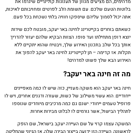
מדהימים, הם מציעים מגוון של תענוגות קולינריים שיגרמו את
בלוטות הטעם שלכם. עם תשומת הלב לפרטים ומחויבותם לאיכות,
אתה יכול לסמוך עליהם שיספקו חוויה בלתי נשכחת בכל פעם.
כשאתם בוחרים בקייטרינג לחינה באר יעקב, מובטח לכם שירות
יוצא דופן מתחילתו ועד סופו. הצוות הבקיא שלהם יעזור להדריך
אותך בכל שלב בתכנון האירוע שלך, ויבטיח שהוא יתקיים ללא
תקלות. אז קדימה – תן לקייטרינג לחינה באר יעקב להפוך את
האירוע הבא שלך פשוט למדהים!
מה זה חינה באר יעקב?
חינה באר יעקב הוא משקה מעניין, כזה שיש לו כמה מאפיינים
ייחודיים. הוא עשוי משילוב של כשות, שעורה ודגנים אחרים, ויש לו
פרופיל טעמים ייחודי. ישנם גם כמה מרכיבים מיוחדים שנוספו
לתהליך הבישול, אשר גורמים לו לבלוט מבירות אחרות.
המשקה עצמו קרוי על שם העיירה יעקב בישראל, שם הופק
לראשונה. העיירה הזו ידועה בייצור הבירה שלה, אז הגיוני שהחליטה