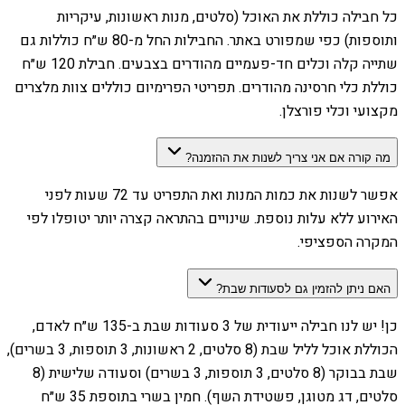
כל חבילה כוללת את האוכל (סלטים, מנות ראשונות, עיקריות
ותוספות) כפי שמפורט באתר. החבילות החל מ-80 ש״ח כוללות גם
שתייה קלה וכלים חד-פעמיים מהודרים בצבעים. חבילת 120 ש״ח
כוללת כלי חרסינה מהודרים. תפריטי הפרימיום כוללים צוות מלצרים
מקצועי וכלי פורצלן.
מה קורה אם אני צריך לשנות את ההזמנה?
אפשר לשנות את כמות המנות ואת התפריט עד 72 שעות לפני
האירוע ללא עלות נוספת. שינויים בהתראה קצרה יותר יטופלו לפי
המקרה הספציפי.
האם ניתן להזמין גם לסעודות שבת?
כן! יש לנו חבילה ייעודית של 3 סעודות שבת ב-135 ש״ח לאדם,
הכוללת אוכל לליל שבת (8 סלטים, 2 ראשונות, 3 תוספות, 3 בשרים),
שבת בבוקר (8 סלטים, 3 תוספות, 3 בשרים) וסעודה שלישית (8
סלטים, דג מטוגן, פשטידת השף). חמין בשרי בתוספת 35 ש״ח