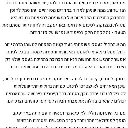
עם זאת, מעבר לטעם ואיכות המוצר שלהם, יש משהו מיוחד בבירה
הזו שחורג ממה שניתן למדוד במדדים מסורתיים. זהו סמל לחוסן
והתמדה; התגלמות המחויבות של המשפחה למצוינות גם כשהיא
נתקלת במצוקה. לטעום את חינה באר יעקב זה לחוות יותר מסתם את
הטעם - זה לקחת חלק בסיפור שנפרש על פני דורות.
מה שהתחיל כעסק משפחתי בעיר קטנה התפתח למשהו הרבה יותר
גדול: סמל בינלאומי לאומנות איכותית ומסירות למסורת. בכל לגימה
אפשר להרגיש את תחושת הגאווה הכרוכה בתמיכה בעסק שלא רק
מייצר בירה נהדרת אלא גם מקיים ערכים שיזכרו עוד שנים רבות.
בנוסף לנוחות, קייטרינג לחינה באר יעקב מספק גם חיסכון בעלויות,
שכן המארחים לא יצטרכו לרכוש כמויות גדולות יותר שעלולות
להוביל לבזבוז. יתרה מכך, הזמנה דרך קייטרינג פירושה שהמארחים
יכולים להתאים בקלות את מבחר הבירה לפי העדפותיהם וצרכיהם.
עם כל היתרונות הללו, לא פלא מדוע אירוח עם חינה באר יעקב
הופך לפופולארי יותר ויותר בקרב מפגשים ומסיבות חברתיות.