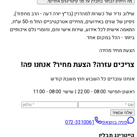
מה היתרון לבחור בתבלין על פני קייטרינגים אחרים?
שילוב נדיר של כשרות למהדרין (בד״ץ יורה דעה - הרב מחפוד),
ניסיון של שנים באירועים, מחירים אטרקטיביים החל מ-50 ש״ח,
התאמה אישית לכל אירוע, שירות אישי וחם, וחומרי גלם איכותיים
ביותר - הכל במקום אחד.
הצעת מחיר מהירה
צריכים עזרה? הצעת מחיר? אנחנו פה!
אנחנו עובדים כל השבוע חוץ משבת קודש
ראשון-חמישי: 08:00 - 22:00
|
שישי: 08:00 - 11:00
שלח עכשיו!
פניה בווצאפ
072-3310061
קייטרינג תבלין