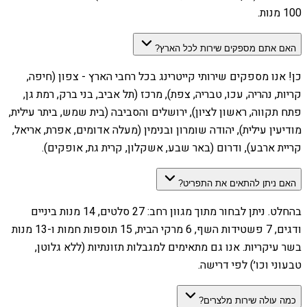
100 מנות.
האם אתם מספקים שירות לכל הארץ?
כן! אנו מספקים שירותי קייטרינג בכל רחבי הארץ - צפון (חיפה,
קריות, נהריה, עכו, טבריה, צפת), מרכז (תל אביב, בני ברק, רמת גן,
פתח תקווה, ראשון לציון), ירושלים והסביבה (בית שמש, ביתר עילית,
מודיעין עילית), יהודה שומרון ובנימין (מעלה אדומים, אפרת, אריאל,
קריית ארבע), ודרום (באר שבע, אשקלון, קרית גת, אופקים).
האם ניתן להתאים את התפריט?
בהחלט. ניתן לבחור מתוך מגוון רחב: 27 סלטים, 14 מנות ביניים
ודגים, 7 פשטידות השף, 6 מרקי הבית, 15 תוספות חמות ו-13 מנות
בשר עיקריות. אנו גם מתאימים למגבלות תזונתיות (ללא גלוטן,
טבעוני וכו׳) לפי דרישה.
כמה עולה שירות מלצרים?