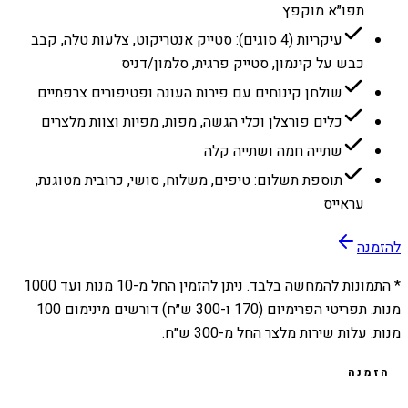
תפו״א מוקפץ
עיקריות (4 סוגים): סטייק אנטריקוט, צלעות טלה, קבב
כבש על קינמון, סטייק פרגית, סלמון/דניס
שולחן קינוחים עם פירות העונה ופטיפורים צרפתיים
כלים פורצלן וכלי הגשה, מפות, מפיות וצוות מלצרים
שתייה חמה ושתייה קלה
תוספת תשלום: טיפים, משלוח, סושי, כרובית מטוגנת,
עראייס
להזמנה
* התמונות להמחשה בלבד. ניתן להזמין החל מ-
10
מנות ועד
1000
מנות. תפריטי הפרימיום (170 ו-300 ש״ח) דורשים מינימום 100
מנות. עלות שירות מלצר החל מ-300 ש״ח.
הזמנה