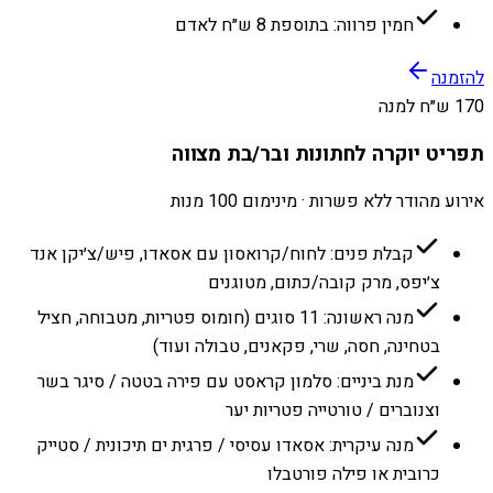
חמין פרווה: בתוספת 8 ש״ח לאדם
להזמנה
170 ש״ח למנה
תפריט יוקרה לחתונות ובר/בת מצווה
אירוע מהודר ללא פשרות · מינימום 100 מנות
קבלת פנים: לחוח/קרואסון עם אסאדו, פיש/צ׳יקן אנד
צ׳יפס, מרק קובה/כתום, מטוגנים
מנה ראשונה: 11 סוגים (חומוס פטריות, מטבוחה, חציל
בטחינה, חסה, שרי, פקאנים, טבולה ועוד)
מנת ביניים: סלמון קראסט עם פירה בטטה / סיגר בשר
וצנוברים / טורטייה פטריות יער
מנה עיקרית: אסאדו עסיסי / פרגית ים תיכונית / סטייק
כרובית או פילה פורטבלו