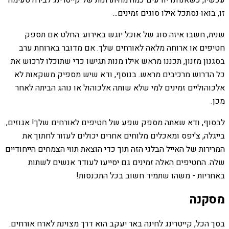
עכשיו, כשאנחנו יודעים כמה מהיתרונות של קייטרינג לבירה טעימה
זו, בואו נסתכל אילו סוגים זמינים...
שנית, חשבו איזה סוג של אוכל יוגש באירוע. החלט אם תספק
חטיפים או ארוחה מלאה לאורחים שלך. אם מדובר בארוחת ערב
בסגנון מזנון, תכננו מראש אילו מנות תגישו כדי שתוכלו לרכוש את
כל הדרוש מרכיבים מראש. בנוסף, ודא שיש מספיק משקאות לא
אלכוהוליים זמינים למי שלא שותה אלכוהול או נוהג הביתה לאחר
מכן.
לבסוף, ודא שאתה מספק שפע של חטיפים לאורחים שלך! אגוזים,
בייגלה, צ'יפס ומאכלים מלוחים אחרים יכולים לעזור לחתוך את
המרירות של האייל הבלגי הזה תוך כדי הוצאת תווי הצמחים הייחודיים
שלה. החטיפים האלה זמינים גם יסייעו לעודד אנשים לשתות
באחריות - משהו שתמיד חשוב בכל התכנסות!
מסקנה
בסך הכל, קייטרינג לחינה באר יעקב הוא דרך מצוינת לארח אורחים.