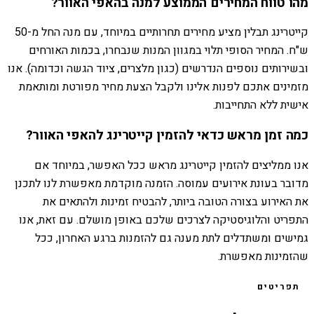
מהו טווח המחירים הממוצע למנה בהאפי האוור?
קייטרינג תבלין מציע מחירים תחרותיים במיוחד, עם מנה החל מ-50
ש"ח. המחיר הסופי תלוי במגוון המנות שנבחרו, בכמות האורחים
ובשירותים נוספים הנדרשים (כגון מלצרים, ציוד הגשה וכדומה). אנו
מזמינים אתכם לפנות אלינו ולקבל הצעת מחיר מפורטת ומותאמת
אישית ללא התחייבות.
כמה זמן מראש כדאי להזמין קייטרינג להאפי האוור?
אנו ממליצים להזמין קייטרינג מראש ככל האפשר, במיוחד אם
מדובר בעונת אירועים עמוסה. הזמנה מוקדמת מאפשרת לנו לתכנן
את האירוע בצורה הטובה ביותר, להבטיח זמינות ולהתאים את
התפריט והלוגיסטיקה לצרכים שלכם באופן מושלם. עם זאת, אנו
גמישים ומשתדלים לתת מענה גם להזמנות ברגע האחרון, ככל
שהזמינות מאפשרת.
תפריטים