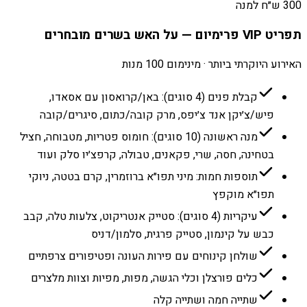
300 ש״ח למנה
תפריט VIP פרימיום — על האש בשרים מובחרים
האירוע היוקרתי ביותר · מינימום 100 מנות
קבלת פנים (4 סוגים): באן/קרואסון עם אסאדו,
פיש/צ׳יקן אנד צ׳יפס, מרק קובה/כתום, סיגרים/קובה
מנה ראשונה (10 סוגים): חומוס פטריות, מטבוחה, חציל
בטחינה, חסה, שרי, פקאנים, טבולה, קרפצ׳יו סלק ועוד
תוספות חמות: מיני תפו״א ברוזמרין, קרם בטטה, ניוקי
תפו״א מוקפץ
עיקריות (4 סוגים): סטייק אנטריקוט, צלעות טלה, קבב
כבש על קינמון, סטייק פרגית, סלמון/דניס
שולחן קינוחים עם פירות העונה ופטיפורים צרפתיים
כלים פורצלן וכלי הגשה, מפות, מפיות וצוות מלצרים
שתייה חמה ושתייה קלה