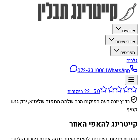
אירועים
איזורי שירות
תפריטים
גלריה
072-3310061
WhatsApp
5.0
·
22
ביקורות
בד״ץ יורה דעה בפיקוח הרב שלמה מחפוד שליט״א, ירק גוש
קטיף
קייטרינג להאפי האוור
נקודות מפתח: קייטרינג להאפי האוור ברמה אחרת פתרון קולינרי