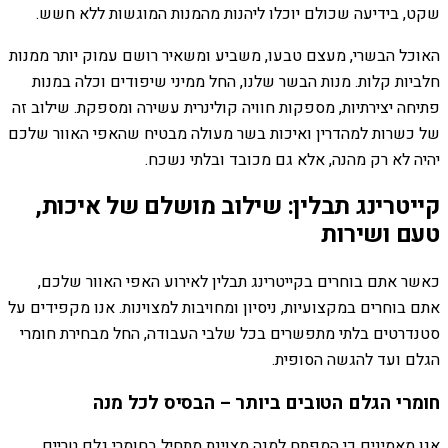
שקט, בידיעה שכולם יוכלו ליהנות מהמנות המוגשות ללא חשש.
האוכל הבשרי, מעצם טבעו, משביע ומשאיר רושם עמוק יותר ממנות
חלביות קלות. מנות הבשר שלנו, החל ממיני שיפודים וכלה במנות
פתיחה יצירתיות, מספקות חוויה קולינרית עשירה ומספקת. שילוב זה
של כשרות למהדרין ואיכות בשר מעולה מבטיח שהאפי האוור שלכם
יהיה לא רק מהנה, אלא גם מכובד ובלתי נשכח.
קייטרינג תבלין: שילוב מושלם של איכות,
טעם ושירות
כאשר אתם בוחרים בקייטרינג תבלין לאירוע האפי האוור שלכם,
אתם בוחרים במקצועיות, ניסיון ומחויבות למצוינות. אנו מקפידים על
סטנדרטים בלתי מתפשרים בכל שלבי העבודה, החל מבחירת חומרי
הגלם ועד להגשה הסופית.
חומרי הגלם הטובים ביותר – הבסיס לכל מנה
אנו מאמינים כי המפתח למנה מצוינת מתחיל בחומרי גלם טריים