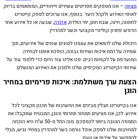
מצווה
– אנו מספקים תפריטים עשירים וייחודיים, המותאמים בדיוק
לאופי האירוע ולקהל היעד. בנוסף, אנו ערוכים לספק קייטרינג
לחתונה, חינה, שבת חתן, ימי הולדת,
אזכרה
, שבעה או כל אירוע אחר
הדורש פתרון קולינרי מקצועי וכשר למהדרין.
היכולת שלנו להתאים את עצמנו לסוגים שונים של אירועים, תוך
שמירה על רמת איכות ושירות גבוהה, הופכת אותנו לבחירה
המועדפת על לקוחות רבים. פנו אלינו עוד היום כדי ללמוד עוד על
שירותי הקייטרינג המקיפים שלנו ולתכנן את האירוע המושלם.
הצעת ערך משתלמת: איכות פרימיום במחיר
הוגן
אנו בקייטרינג תבלין מבינים את החשיבות של תכנון תקציבי לכל
אירוע. לכן, אנו מציעים תמחור תחרותי והוגן, המבטיח שתקבלו את
התמורה הטובה ביותר לכספכם. מנה החל מ-50 ש"ח היא הוכחה
למחויבות שלנו לספק אוכל גורמה כשר למהדרין במחיר נגיש, מבלי
להתפשר על איכות או טעם.