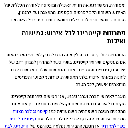
ומסודרת, המשדרגת את חווית האכילה ומוסיפה לאווירה הכללית של
האירוע. תשומת הלב לפרטים הקטנים, מהמצגת ועד לתזמון,
מבטיחה שהאירוע שלכם יצליח וישאיר רושם חיובי על האורחים.
פתרונות קייטרינג לכל אירוע: גמישות
ואיכות
המומחיות של קייטרינג תבלין אינה מוגבלת רק לאירועי האפי האוור.
אנו מעניקים שירותי קייטרינג בשרי כשר למהדרין למגוון רחב של
אירועים, פרטיים ועסקיים כאחד. הגמישות שלנו מאפשרת לכם
ליהנות מאותה איכות בלתי מתפשרת, שירות מקצועי ותפריטים
מותאמים אישית, לכל מטרה.
מעבר לאירועי חברה וערבי גיבוש, אנו מציעים פתרונות קייטרינג
מקיפים לאירועים משפחתיים וקהילתיים חשובים. בין אם אתם
מתכננים חגיגה משפחתית משמעותית כמו
קייטרינג לבר מצווה
מרגשת, אירוע שמחה וקבלת פנים לבן הנולד עם
קייטרינג לברית
כשר למהדרין
, או חגיגת התבגרות נפלאה בפורמט של
קייטרינג לבת