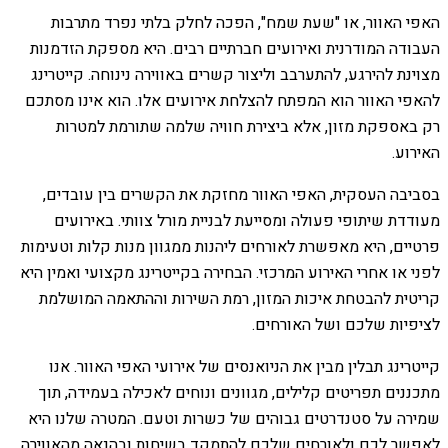
האפי האוור, או "שעת שמח", הפכה לחלק בלתי נפרד מתרבות
העבודה המודרנית ואירועים חברתיים רבים. היא מספקת הזדמנות
מצוינת להירגע, להתערבב וליצור קשרים באווירה נינוחה. קייטרינג
להאפי האוור הוא המפתח להצלחת אירועים אלו. הוא אינו מסתכם
רק באספקת מזון, אלא ביצירת חוויה שלמה שתורמת למטרות
האירוע.
בסביבה העסקית, האפי האוור מחזקת את הקשרים בין עובדים,
מעודדת שיתופי פעולה ומסייעת לבניית מורל צוותי. באירועים
פרטיים, היא מאפשרת לאורחים ליהנות ממגוון מנות קלות וטעימות
לפני או אחרי האירוע המרכזי. הבחירה בקייטרינג מקצועי ואמין היא
קריטית להבטחת איכות המזון, רמת השירות וההתאמה המושלמת
לציפיות שלכם ושל האורחים.
קייטרינג תבלין מבין את הניואנסים של אירועי האפי האוור. אנו
מתכננים תפריטים קלילים, מגוונים ונוחים לאכילה בעמידה, תוך
שמירה על סטנדרטים גבוהים של כשרות וטעם. המטרה שלנו היא
לאפשר לכם ולאורחים שלכם להתמקד בשיחות ובהנאה מהאווירה,