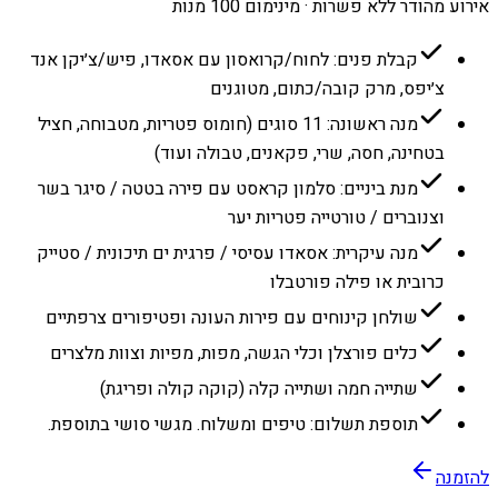
אירוע מהודר ללא פשרות · מינימום 100 מנות
קבלת פנים: לחוח/קרואסון עם אסאדו, פיש/צ׳יקן אנד
צ׳יפס, מרק קובה/כתום, מטוגנים
מנה ראשונה: 11 סוגים (חומוס פטריות, מטבוחה, חציל
בטחינה, חסה, שרי, פקאנים, טבולה ועוד)
מנת ביניים: סלמון קראסט עם פירה בטטה / סיגר בשר
וצנוברים / טורטייה פטריות יער
מנה עיקרית: אסאדו עסיסי / פרגית ים תיכונית / סטייק
כרובית או פילה פורטבלו
שולחן קינוחים עם פירות העונה ופטיפורים צרפתיים
כלים פורצלן וכלי הגשה, מפות, מפיות וצוות מלצרים
שתייה חמה ושתייה קלה (קוקה קולה ופריגת)
תוספת תשלום: טיפים ומשלוח. מגשי סושי בתוספת.
להזמנה