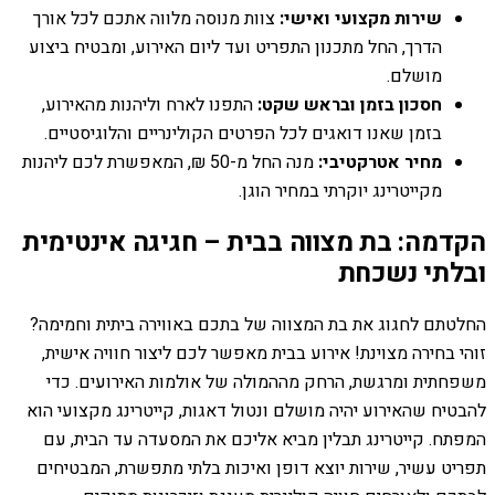
שירות מקצועי ואישי:
צוות מנוסה מלווה אתכם לכל אורך
הדרך, החל מתכנון התפריט ועד ליום האירוע, ומבטיח ביצוע
מושלם.
חסכון בזמן ובראש שקט:
התפנו לארח וליהנות מהאירוע,
בזמן שאנו דואגים לכל הפרטים הקולינריים והלוגיסטיים.
מחיר אטרקטיבי:
מנה החל מ-50 ₪, המאפשרת לכם ליהנות
מקייטרינג יוקרתי במחיר הוגן.
הקדמה: בת מצווה בבית – חגיגה אינטימית
ובלתי נשכחת
החלטתם לחגוג את בת המצווה של בתכם באווירה ביתית וחמימה?
זוהי בחירה מצוינת! אירוע בבית מאפשר לכם ליצור חוויה אישית,
משפחתית ומרגשת, הרחק מההמולה של אולמות האירועים. כדי
להבטיח שהאירוע יהיה מושלם ונטול דאגות, קייטרינג מקצועי הוא
המפתח. קייטרינג תבלין מביא אליכם את המסעדה עד הבית, עם
תפריט עשיר, שירות יוצא דופן ואיכות בלתי מתפשרת, המבטיחים