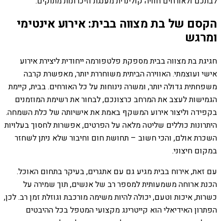
לבתכם ולאורחים חוויה קולינרית מענגת וזיכרונות מתוקים.
הקסם של בת מצווה בבית: אירוע אינטימי
ומרגש
חגיגת בת מצווה בבית מספקת פלטפורמה ייחודית ליצירת אירוע
אישי ועוצמתי. האווירה הביתית משוחררת יותר, מאפשרת קרבה
משפחתית גדולה יותר, ומשרה נינוחות על כל האורחים. בבית, קיימת
הגמישות לעצב את המרחב כרצונכם, לבחור את רשימת המוזמנים
בקפידה וליצור אירוע המשקף באמת את אישיותה של כלת השמחה.
היתרונות כוללים שליטה מלאה על הפרטים, אפשרות לחסוך בעלויות
השכרת אולם, והכי חשוב – תחושת חום וחיבור שלא ניתן לשחזר
במקום חיצוני.
עם זאת, אירוח בבית מגיע גם עם אתגרים, בעיקר בתחום האוכל.
הכנת ארוחה משמעותית למספר רב של אנשים, תוך שמירה על
כשרות, איכות וטעם, יכולה להיות משימה מורכבת וגוזלת זמן רב. לכן,
הפתרון האידיאלי הוא קייטרינג מקצועי המטפל בכל ההיבטים