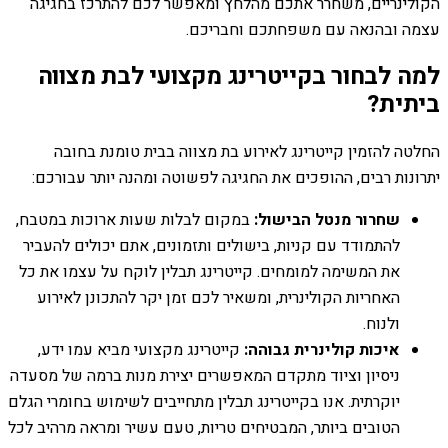
הקולינריים, משחרר אתכם מהלחץ ומאפשר לכם להתרכז בחגיגה
עצמה ובהנאה עם משפחתכם וחבריכם.
למה לבחור בקייטרינג מקצועי לבת מצווה
ביתית?
החלטה להזמין קייטרינג לאירוע בת מצווה בבית טומנת בחובה
יתרונות רבים, ההופכים את החגיגה לפשוטה ומהנה יותר עבורכם:
שחרור מנטל הבישול:
במקום לבלות שעות ארוכות במטבח,
להתמודד עם קניות, בישולים ותזמונים, אתם יכולים להעביר
את המשימה למומחים. קייטרינג תבלין לוקח על עצמו את כל
האחריות הקולינרית, ומשאיר לכם זמן יקר להתכונן לאירוע
ולנוח.
איכות קולינרית גבוהה:
קייטרינג מקצועי מביא עמו ידע,
ניסיון וציוד מתקדם המאפשרים יצירת מנות ברמה של מסעדה
יוקרתית. אנו בקייטרינג תבלין מתחייבים לשימוש בחומרי הגלם
הטובים ביותר, המבטיחים טריות, טעם עשיר ומראה מרהיב לכל