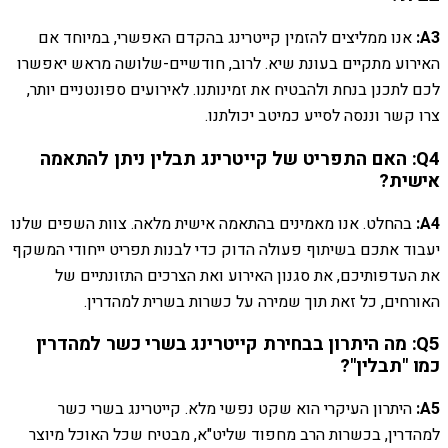
A3:
אנו ממליצים להזמין קייטרינג בהקדם האפשרי, במיוחד אם
האירוע מתקיים בעונת שיא. לרוב, חודשיים-שלושה מראש יאפשרו
לכם לתכנן בנחת ולהבטיח את זמינותנו. לאירועים ספונטניים יותר,
צרו קשר וננסה לסייע כמיטב יכולתנו.
Q4: האם התפריט של קייטרינג תבלין ניתן להתאמה
אישית?
A4:
בהחלט. אנו מאמינים בהתאמה אישית מלאה. צוות השפים שלנו
יעבוד אתכם בשיתוף פעולה הדוק כדי לבנות תפריט ייחודי המשקף
את העדפותיכם, את סגנון האירוע ואת הצרכים התזונתיים של
האורחים, כל זאת תוך שמירה על כשרות בשרית למהדרין.
Q5: מה היתרון בבחירת קייטרינג בשרי כשר למהדרין
כמו "תבלין"?
A5:
היתרון העיקרי הוא שקט נפשי מלא. קייטרינג בשרי כשר
למהדרין, בכשרות הרב מחפוד שליט"א, מבטיח שכל האוכל מיוצר