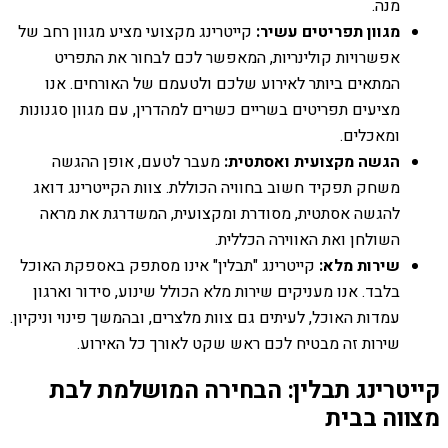
מנה.
מגוון תפריטים עשיר:
קייטרינג מקצועי מציע מגוון רחב של
אפשרויות קולינריות, המאפשר לכם לבחור את התפריט
המתאים ביותר לאירוע שלכם ולטעמם של האורחים. אנו
מציעים תפריטים בשריים כשרים למהדרין, עם מגוון סגנונות
ומאכלים.
הגשה מקצועית ואסתטית:
מעבר לטעם, אופן ההגשה
משחק תפקיד חשוב בחוויה הכוללת. צוות הקייטרינג דואג
להגשה אסתטית, מסודרת ומקצועית, המשדרגת את מראה
השולחן ואת האווירה הכללית.
שירות מלא:
קייטרינג "תבלין" אינו מסתפק באספקת האוכל
בלבד. אנו מעניקים שירות מלא הכולל שינוע, סידור וארגון
עמדות האוכל, לעיתים גם צוות מלצרים, ובהמשך פינוי וניקיון.
שירות זה מבטיח לכם ראש שקט לאורך כל האירוע.
קייטרינג תבלין: הבחירה המושלמת לבת
מצווה בבית