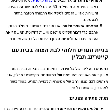
מחירים הוגנים:
אנו מציעים
עלות קייטרינג
אטרקטיבית,
כאשר מחיר מנה מתחיל מ-50 ₪, מבלי להתפשר על האיכות
והשירות. אנו שואפים לספק את התמורה הטובה ביותר
לכספכם.
התאמה אישית מלאה:
אנו עובדים בשיתוף פעולה הדוק
אתכם כדי ליצור תפריט מותאם אישית לחלוטין, המשקף את
העדפותיכם הקולינריות, סגנון האירוע וכל בקשה מיוחדת.
בניית תפריט חלומי לבת מצווה בבית עם
קייטרינג תבלין
התפריט הוא ליבו של כל אירוע, ובמיוחד בבת מצווה בבית, הוא
משקף את האווירה והטעמים של המשפחה. בקייטרינג תבלין, אנו
מציעים לכם מגוון רחב של אפשרויות לבניית תפריט בשרי כשר
למהדרין, שישמח כל חיך:
מנות פתיחה ומזטים:
סלטים עשירים וטריים:
מבחר סלטים טריים וצבעוניים, כגון