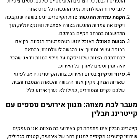
התפריט והבנת כל הצרכים הלוגיסטיים שלכם. נתאם ציפיות
לגבי סידור השולחנות, זמני ההגשה וכל פרט אחר.
הקמת עמדות ההגשה:
צוות הקייטרינג יגיע בשעה שנקבעה
ויקים את עמדות ההגשה בצורה אסתטית ופונקציונלית, תוך
התחשבות במרחב הקיים בביתכם.
הגשת האוכל:
האוכל יוגש בטמפרטורה הנכונה, בין אם
בבופה עשיר ומושך, או בהגשה לשולחנות, בהתאם
לבחירתכם. הצוות שלנו יפקח על מילוי המנות וידאג שהכל
יהיה זמין וטעים לאורך כל האירוע.
פינוי וניקיון:
בסיום האירוע, צוות הקייטרינג ידאג לפינוי
שאריות המזון, ניקיון אזור ההגשה והשארת המטבח והבית
שלכם נקיים ומסודרים, כאילו לא נערך אירוע כלל.
מעבר לבת מצווה: מגוון אירועים נוספים עם
קייטרינג תבלין
קייטרינג תבלין אינו מתמחה רק באירועי בת מצווה. אנו מעניקים
שירותי קייטרינג מקיפים למגוון רחב של אירועים, קטנים כגדולים,