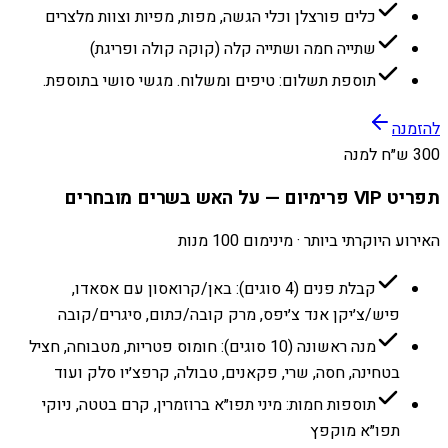
כלים פורצלן וכלי הגשה, מפות, מפיות וצוות מלצרים
שתייה חמה ושתייה קלה (קוקה קולה ופריגת)
תוספת תשלום: טיפים ומשלוח. מגשי סושי בתוספת.
להזמנה
300 ש״ח למנה
תפריט VIP פרימיום — על האש בשרים מובחרים
האירוע היוקרתי ביותר · מינימום 100 מנות
קבלת פנים (4 סוגים): באן/קרואסון עם אסאדו,
פיש/צ׳יקן אנד צ׳יפס, מרק קובה/כתום, סיגרים/קובה
מנה ראשונה (10 סוגים): חומוס פטריות, מטבוחה, חציל
בטחינה, חסה, שרי, פקאנים, טבולה, קרפצ׳יו סלק ועוד
תוספות חמות: מיני תפו״א ברוזמרין, קרם בטטה, ניוקי
תפו״א מוקפץ