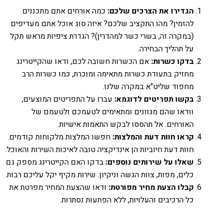
הגדירו את הצרכים שלכם:
כמה אורחים אתם מתכננים
להזמין? מהו התקציב שלכם? איזה סוג אוכל אתם מעדיפים
(במקרה זה, בשרי כשר למהדרין)? הגדרת ציפיות מראש תקל
על תהליך הבחירה.
בדקו כשרות:
אם הכשרות חשובה לכם, ודאו שהקייטרינג
מחזיק בתעודת כשרות מתאימה ומוכרת, כמו כשרות הרב
מחפוד שליט"א במקרה שלנו.
בקשו תפריטים לדוגמא:
עברו על התפריטים המוצעים,
וודאו שהם מגוונים ומתאימים לטעמכם ולטעמם של
האורחים. אל תהססו לבקש התאמות אישיות.
קראו חוות דעת והמלצות:
חפשו המלצות מלקוחות קודמים.
חוות דעת חיוביות הן אינדיקציה טובה לאיכות השירות והאוכל.
שאלו על שירותים נוספים:
בדקו האם הקייטרינג מספק גם
כלים, מפות, צוות הגשה וניקיון. שירות מקיף יקל עליכם רבות.
קבלו הצעת מחיר מפורטת:
ודאו שהצעת המחיר מפרטת את
כל הרכיבים והעלויות, ללא הפתעות נסתרות.