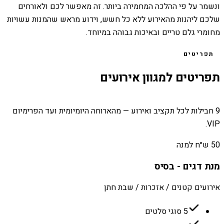
ונשמר על פי ההלכה המחמירה ביותר. זה מאפשר לכם ולאורחים
שלכם ליהנות מהאירוע ללא כל חשש, וידוע מראש שהמנות עשויות
מחומרי גלם טריים ובאיכות גבוהה במיוחד.
תפריטים
תפריטים למגוון אירועים
9 חבילות לכל תקציב ואירוע — מהארוחה היומיומית ועד הפרימיום
VIP.
50 ש״ח למנה
מנת דגים - בסיס
אירועים קטנים / אזכרות / שבת חתן
5 סוגי סלטים