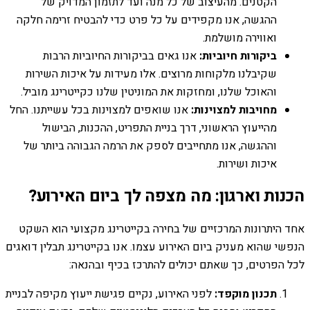
הקטנים. מהעיצוב של כל מנה ועד לתזמון המדויק של
ההגשה, אנו מקפידים על כל פרט כדי להבטיח זרימה חלקה
ואווירה מושלמת.
ביקורות חיוביות:
אנו גאים בביקורות החיוביות הרבות
שקיבלנו מלקוחות מרוצים. אלו מעידות על איכות השירות
והאוכל שלנו, ומחזקות את המוניטין שלנו כקייטרינג מוביל.
מחויבות למצוינות:
אנו שואפים למצוינות בכל עשייתנו. החל
מהייעוץ הראשוני, דרך בניית התפריט, ההכנות, הבישול
וההגשה, אנו מתחייבים לספק את הרמה הגבוהה ביותר של
איכות ושירות.
הכנות וארגון: מה מצפה לך ביום האירוע?
אחד היתרונות המרכזיים של בחירה בקייטרינג מקצועי הוא השקט
הנפשי שהוא מעניק ביום האירוע עצמו. אנו בקייטרינג תבלין דואגים
לכל הפרטים, כך שאתם יכולים להתרכז בכיף ובהנאה:
תכנון מוקפד:
לפני האירוע, נקיים פגישת ייעוץ מקיפה לבניית