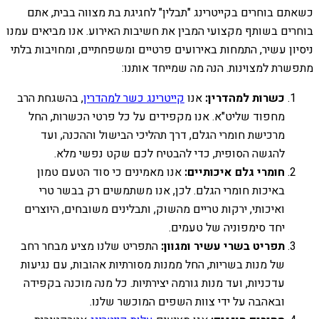
כשאתם בוחרים בקייטרינג "תבלין" לחגיגת בת מצווה בבית, אתם
בוחרים בשותף מקצועי המבין את חשיבות האירוע. אנו מביאים עמנו
ניסיון עשיר, התמחות באירועים פרטיים ומשפחתיים, ומחויבות בלתי
מתפשרת למצוינות. הנה מה שמייחד אותנו:
כשרות למהדרין:
אנו
קייטרינג כשר למהדרין
, בהשגחת הרב
מחפוד שליט"א. אנו מקפידים על כל פרטי הכשרות, החל
מרכישת חומרי הגלם, דרך תהליכי הבישול וההכנה, ועד
להגשה הסופית, כדי להבטיח לכם שקט נפשי מלא.
חומרי גלם איכותיים:
אנו מאמינים כי סוד הטעם טמון
באיכות חומרי הגלם. לכן, אנו משתמשים רק בבשר טרי
ואיכותי, ירקות טריים מהשוק, ותבלינים משובחים, היוצרים
יחד סימפוניה של טעמים.
תפריט בשרי עשיר ומגוון:
התפריט שלנו מציע מבחר רחב
של מנות בשריות, החל ממנות מסורתיות אהובות, עם נגיעות
עדכניות, ועד מנות גורמה יצירתיות. כל מנה מוכנה בקפידה
ובאהבה על ידי צוות השפים המוכשר שלנו.