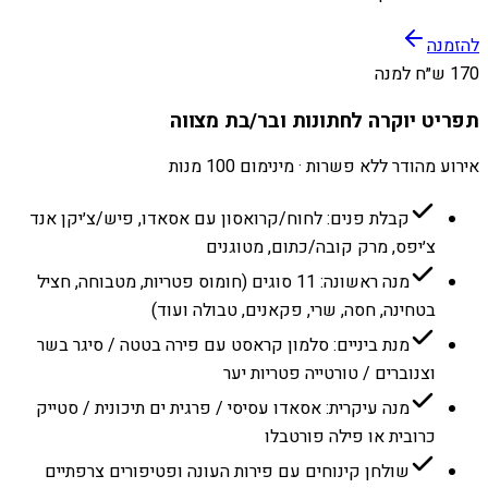
להזמנה
170 ש״ח למנה
תפריט יוקרה לחתונות ובר/בת מצווה
אירוע מהודר ללא פשרות · מינימום 100 מנות
קבלת פנים: לחוח/קרואסון עם אסאדו, פיש/צ׳יקן אנד
צ׳יפס, מרק קובה/כתום, מטוגנים
מנה ראשונה: 11 סוגים (חומוס פטריות, מטבוחה, חציל
בטחינה, חסה, שרי, פקאנים, טבולה ועוד)
מנת ביניים: סלמון קראסט עם פירה בטטה / סיגר בשר
וצנוברים / טורטייה פטריות יער
מנה עיקרית: אסאדו עסיסי / פרגית ים תיכונית / סטייק
כרובית או פילה פורטבלו
שולחן קינוחים עם פירות העונה ופטיפורים צרפתיים