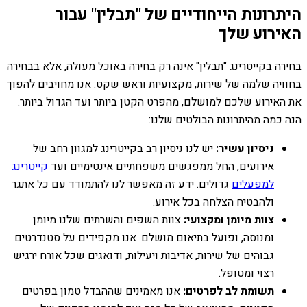
היתרונות הייחודיים של "תבלין" עבור
האירוע שלך
בחירה בקייטרינג "תבלין" אינה רק בחירה באוכל מעולה, אלא בבחירה
בחוויה שלמה של שירות, מקצועיות וראש שקט. אנו מחויבים להפוך
את האירוע שלכם למושלם, מהפרט הקטן ביותר ועד הגדול ביותר.
הנה כמה מהיתרונות הבולטים שלנו:
ניסיון עשיר:
יש לנו ניסיון רב בקייטרינג למגוון רחב של
אירועים, החל ממפגשים משפחתיים אינטימיים ועד
קייטרינג
למפעלים
גדולים. ידע זה מאפשר לנו להתמודד עם כל אתגר
ולהבטיח הצלחה בכל אירוע.
צוות מיומן ומקצועי:
צוות השפים והשרתים שלנו מיומן
ומנוסה, ופועל בתיאום מושלם. אנו מקפידים על סטנדרטים
גבוהים של שירות, אדיבות ויעילות, ודואגים שכל אורח ירגיש
רצוי ומטופל.
תשומת לב לפרטים:
אנו מאמינים שההבדל טמון בפרטים