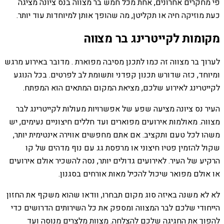
פי מחקרים אחרונים, אחת מכל חמש בר מצווה בנס ציונה מציגה
כעת מוזיקה חיה או תקליטן, מה שהופך אותן למיוחדות עוד יותר.
מקומות לקייטרינג בר מצווה
לערוך בר מצווה זה כמו לתכנן מסיבה מפוארת . מדובר באירוע מרגש
ומיוחד, כזה שדורש תכנון קפדני ותשומת לב לפרטים. בכל הנוגע
לקייטרינג לאירוע שלכם, מציאת המקום המתאים הוא המפתח.
העיר נס ציונה מציעה שפע של אפשרויות מעולות לקייטרינג לבר
מצווה. מאולמות אירועים מפוארים ועד חללים חיצוניים נעימים, יש
משהו לכל טעם ותקציב. אם אתם מחפשים אווירה אינטימית יותר,
שקול להזמין פטיו חיצוני או מרפסת גג עם נוף מדהים של קו
הרקיע של העיר. לאירועים גדולים יותר, נסה להשכיר אולם אירועים
או אולם מפואר שיכול להכיל מאות אורחים בסגנון.
לא לא משנה באיזה סוג מקום תבחרו, וודאו שהוא משקף את החזון
הייחודי שלכם לבר המצווה ומספק את כל השירותים הדרושים כדי
להפוך את החגיגה שלכם להצלחה. מצוות מלצרים מנוסה ועד