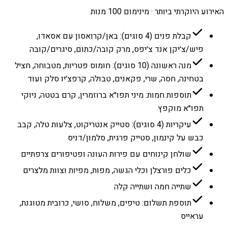
האירוע היוקרתי ביותר · מינימום 100 מנות
קבלת פנים (4 סוגים): באן/קרואסון עם אסאדו,
פיש/צ׳יקן אנד צ׳יפס, מרק קובה/כתום, סיגרים/קובה
מנה ראשונה (10 סוגים): חומוס פטריות, מטבוחה, חציל
בטחינה, חסה, שרי, פקאנים, טבולה, קרפצ׳יו סלק ועוד
תוספות חמות: מיני תפו״א ברוזמרין, קרם בטטה, ניוקי
תפו״א מוקפץ
עיקריות (4 סוגים): סטייק אנטריקוט, צלעות טלה, קבב
כבש על קינמון, סטייק פרגית, סלמון/דניס
שולחן קינוחים עם פירות העונה ופטיפורים צרפתיים
כלים פורצלן וכלי הגשה, מפות, מפיות וצוות מלצרים
שתייה חמה ושתייה קלה
תוספת תשלום: טיפים, משלוח, סושי, כרובית מטוגנת,
עראייס