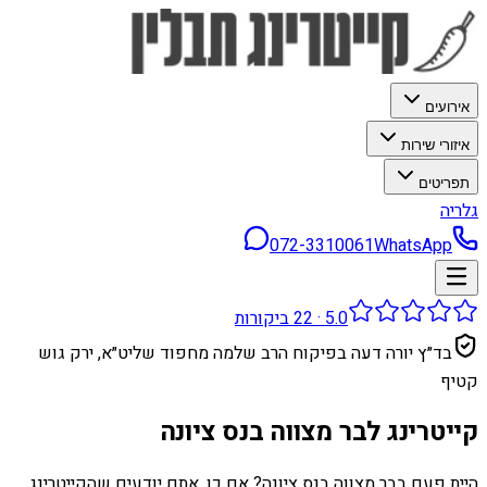
אירועים
איזורי שירות
תפריטים
גלריה
072-3310061
WhatsApp
5.0
·
22
ביקורות
בד״ץ יורה דעה בפיקוח הרב שלמה מחפוד שליט״א, ירק גוש
קטיף
קייטרינג לבר מצווה בנס ציונה
היית פעם בבר מצווה בנס ציונה? אם כן, אתם יודעים שהקייטרינג