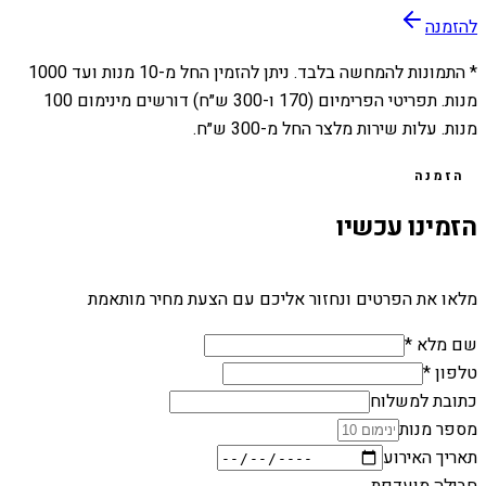
להזמנה
* התמונות להמחשה בלבד. ניתן להזמין החל מ-
10
מנות ועד
1000
מנות. תפריטי הפרימיום (170 ו-300 ש״ח) דורשים מינימום 100
מנות. עלות שירות מלצר החל מ-300 ש״ח.
הזמנה
הזמינו עכשיו
מלאו את הפרטים ונחזור אליכם עם הצעת מחיר מותאמת
שם מלא *
טלפון *
כתובת למשלוח
מספר מנות
תאריך האירוע
חבילה מועדפת