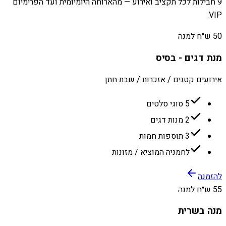
9 חבילות לכל תקציב ואירוע — מהארוחה היומיומית ועד הפרימיום
VIP.
50 ש״ח למנה
מנת דגים - בסיס
אירועים קטנים / אזכרות / שבת חתן
5 סוגי סלטים
2 מנות דגים
3 תוספות חמות
לחמניה המוציא / מזונות
להזמנה
55 ש״ח למנה
מנה בשרית