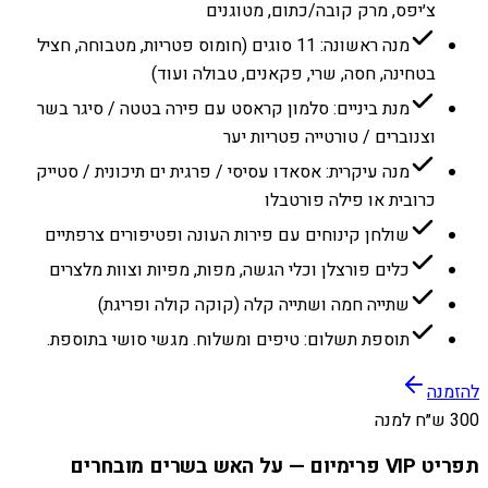
צ׳יפס, מרק קובה/כתום, מטוגנים
מנה ראשונה: 11 סוגים (חומוס פטריות, מטבוחה, חציל
בטחינה, חסה, שרי, פקאנים, טבולה ועוד)
מנת ביניים: סלמון קראסט עם פירה בטטה / סיגר בשר
וצנוברים / טורטייה פטריות יער
מנה עיקרית: אסאדו עסיסי / פרגית ים תיכונית / סטייק
כרובית או פילה פורטבלו
שולחן קינוחים עם פירות העונה ופטיפורים צרפתיים
כלים פורצלן וכלי הגשה, מפות, מפיות וצוות מלצרים
שתייה חמה ושתייה קלה (קוקה קולה ופריגת)
תוספת תשלום: טיפים ומשלוח. מגשי סושי בתוספת.
להזמנה
300 ש״ח למנה
תפריט VIP פרימיום — על האש בשרים מובחרים