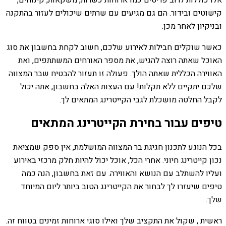
אלו כוללות לרוב פריטים כמו ארוחות כשרות, משקאות, קינוחים,
קישוטים ובידור. הם גם מגיעים עם שרתים שיכולים לעזור בהתקנה
ובניקיון לאחר מכן.
כאשר שוקלים חבילות לאירוע שלכם, חשוב לקחת בחשבון את סוג
האוכל שאתה רוצה להגיש, את מספר האורחים המשתתפים, ואת
האווירה הכללית שאתה הולך. פעולה זו תעזור להבטיח שבר המצווה
שלכם יתקיים ללא תקלות! עם העצות האלה בחשבון, אתה יכול
לקבל החלטה מושכלת לגבי הקייטרינג המתאים לך.
טיפים עבור בחירת הקייטרינג המתאים
בכל הנוגע לתכנון חגיגת בר המצווה המושלמת, אין ספק שמציאת
נכון קייטרינג חיוני. אחרי הכל, אוכל יכול להיות חלק מרכזי באירוע
ועליו להשתלב עם הנושא והאווירה. עם זאת בחשבון, הנה כמה
טיפים שיעזרו לך לבחור את הקייטרינג הטוב ביותר ליום המיוחד
שלך.
ראשית , שקול את התקציב שלך ואילו סוגי ארוחות זמינים בטווח זה.