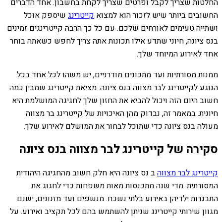
החלטות שצריך לקבל ופרטים שצריך לקחת בחשבון. אחד הדברים
החשובים ביותר שיש לזכור הוא למצוא
קייטרינג
שיספק אוכל
ושתייה טעימים לאורחים שלכם. עם כל כך הרבה קייטרינגים זמינים
בנס ציונה, חיוני שתדע אילו תכונות אתה צריך לחפש כשאתה בוחר
אחד לאירוע המיוחד שלך.
ממנות מסורתיות ועד מתכונים מודרניים, יש משהו לכל אחד בכל
הנוגע לקייטרינג לבר מצווה בנס ציונה. מציאת קייטרינג שמבין כמה
חשוב היום הזה ויכול להביא את החזון שלך לחגיגה המושלמת היא
חיונית. במאמר זה, נבדוק מהן האיכויות של קייטרינג בר מצווה
מעולה בנס ציונה כדי שתוכל לבחור את המושלם לאירוע שלך.
סקירה של קייטרינג לבר מצווה בנס ציונה
קייטרינג לבר מצווה
ב נס ציונה היא חלק חשוב מהחגיגה היהודית
המסורתית. מדי שנה מתכנסות מאות משפחות כדי לחגוג את
התבגרות ילדיהן באירוע בלתי נשכח. מנשפים ועד מזנונים, ישנם
מגוון שירותי קייטרינג שניתן להשתמש בהם לכל תקציב ואירוע. על