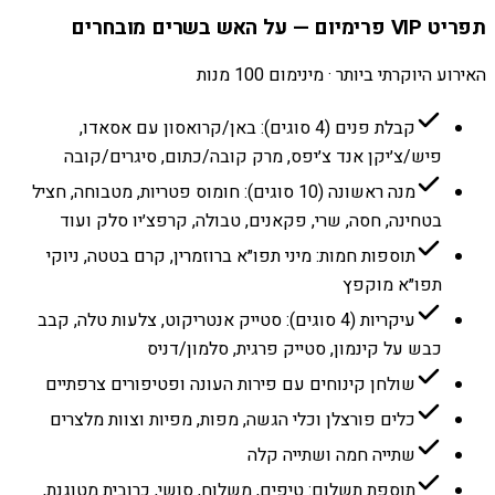
תפריט VIP פרימיום — על האש בשרים מובחרים
האירוע היוקרתי ביותר · מינימום 100 מנות
קבלת פנים (4 סוגים): באן/קרואסון עם אסאדו,
פיש/צ׳יקן אנד צ׳יפס, מרק קובה/כתום, סיגרים/קובה
מנה ראשונה (10 סוגים): חומוס פטריות, מטבוחה, חציל
בטחינה, חסה, שרי, פקאנים, טבולה, קרפצ׳יו סלק ועוד
תוספות חמות: מיני תפו״א ברוזמרין, קרם בטטה, ניוקי
תפו״א מוקפץ
עיקריות (4 סוגים): סטייק אנטריקוט, צלעות טלה, קבב
כבש על קינמון, סטייק פרגית, סלמון/דניס
שולחן קינוחים עם פירות העונה ופטיפורים צרפתיים
כלים פורצלן וכלי הגשה, מפות, מפיות וצוות מלצרים
שתייה חמה ושתייה קלה
תוספת תשלום: טיפים, משלוח, סושי, כרובית מטוגנת,