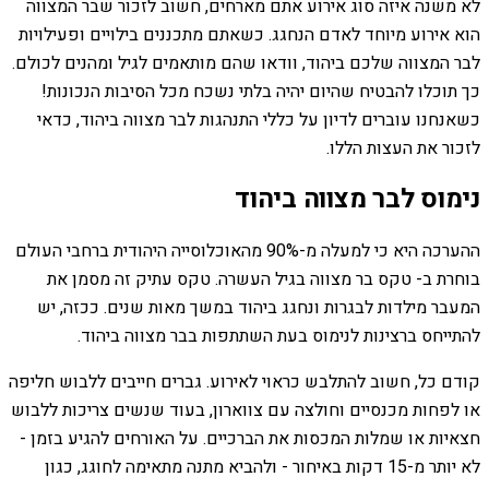
לא משנה איזה סוג אירוע אתם מארחים, חשוב לזכור שבר המצווה
הוא אירוע מיוחד לאדם הנחגג. כשאתם מתכננים בילויים ופעילויות
לבר המצווה שלכם ביהוד, וודאו שהם מותאמים לגיל ומהנים לכולם.
כך תוכלו להבטיח שהיום יהיה בלתי נשכח מכל הסיבות הנכונות!
כשאנחנו עוברים לדיון על כללי התנהגות לבר מצווה ביהוד, כדאי
לזכור את העצות הללו.
נימוס לבר מצווה ביהוד
ההערכה היא כי למעלה מ-90% מהאוכלוסייה היהודית ברחבי העולם
בוחרת ב- טקס בר מצווה בגיל העשרה. טקס עתיק זה מסמן את
המעבר מילדות לבגרות ונחגג ביהוד במשך מאות שנים. ככזה, יש
להתייחס ברצינות לנימוס בעת השתתפות בבר מצווה ביהוד.
קודם כל, חשוב להתלבש כראוי לאירוע. גברים חייבים ללבוש חליפה
או לפחות מכנסיים וחולצה עם צווארון, בעוד שנשים צריכות ללבוש
חצאיות או שמלות המכסות את הברכיים. על האורחים להגיע בזמן -
לא יותר מ-15 דקות באיחור - ולהביא מתנה מתאימה לחוגג, כגון