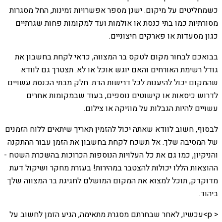
כשמחליטים על מיקום. ישנן מספר אפשרויות זמינות, החל מסגרות
מסורתיות כמו בתי כנסת או אולמות ועד למקומות פחות שגרתיים
כגון מסעדות או פארקים חיצוניים.
בבואכם לבחור מקום לטקס בר המצווה, כדאי לקחת בחשבון את
גודל רשימת האורחים והאם יוגש אוכל או לא. תצטרך גם לוודא
שהמקום יכול להיענות לכל דרישות הדת. חלק מבתי הכנסת עשויים
לדרוש כיסאות או קישוטים נוספים, בעוד שבמקומות אחרים
עשויים להיות הגבלות על מוזיקה או צילום.
לבסוף, חשוב לוודא שאתה יכול להזמין תאריך שיתאים ללוח הזמנים
של המסיבה שלך. אל תשכח לקחת בחשבון את הזמן עבור ההתקנה
והניקיון, כמו גם את כל העלויות הנוספות הכרוכות בהשכרת השטח -
ההוצאות הללו יכולות להצטבר במהירות! בעזרת מחקר ושיקול דעת
מדוקדק, תוכל למצוא את המקום המושלם לחגיגת בר המצווה שלך
ביהוד.
< p>עכשיו, לאחר שבחרתם מסגרת מתאימה, הגיע הזמן לחשוב על