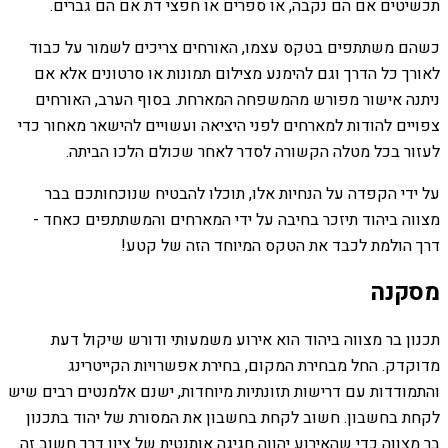
תכשיטים אם הם נקבה, או ספרים או חפצי דת אם הם גברים.
כשהם משתתפים בטקס עצמו, האורחים צריכים לשמור על כבוד
לאורך כל הדרך וגם להימנע מצילום תמונות או סרטונים אלא אם
ניתנה אישור מפורש מהמשפחה המארחת. בסוף הערב, האורחים
צפויים להודות למארחים לפני היציאה ועשויים להישאר מאחור כדי
לעזור בכל מטלה הקשורה לסדר לאחר שכולם הלכו הביתה.
על ידי הקפדה על הנחיות אלו, תוכלו להבטיח שנוכחותכם בבר
מצווה ביהוד תיזכר בחיבה על ידי המארחים והמשתתפים כאחד -
דרך הולמת לכבד את הטקס המיוחד הזה של קטע!
מסקנה
תכנון בר מצווה ביהוד הוא אירוע משמעותי ודורש שיקול דעת
מדוקדק. החל מבחירת המקום, בחירת אפשרויות הקייטרינג
והתמודדות עם דרישות תזונתיות מיוחדות, ישנם אלמנטים רבים שיש
לקחת בחשבון. חשוב לקחת בחשבון את המסורת של יהוד בתכנון
בר מצווה כדי שהאירוע יהווה חגיגה אותנטית של ציון דרך חשוב זה.