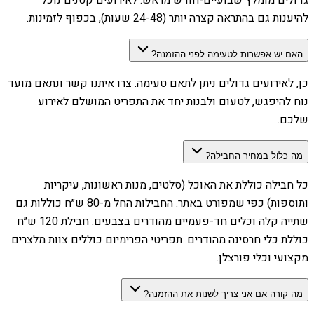
גדולים מומלץ שבועיים-חודש מראש. לאירועים קטנים נוכל
להיענות גם בהתראה קצרה יותר (24-48 שעות), בכפוף לזמינות.
האם יש אפשרות לטעימה לפני ההזמנה?
כן, לאירועים גדולים ניתן לתאם טעימה. צרו איתנו קשר ונתאם מועד
נוח להיפגש, לטעום ולבנות יחד את התפריט המושלם לאירוע
שלכם.
מה כלול במחיר החבילה?
כל חבילה כוללת את האוכל (סלטים, מנות ראשונות, עיקריות
ותוספות) כפי שמפורט באתר. החבילות החל מ-80 ש״ח כוללות גם
שתייה קלה וכלים חד-פעמיים מהודרים בצבעים. חבילת 120 ש״ח
כוללת כלי חרסינה מהודרים. תפריטי הפרימיום כוללים צוות מלצרים
מקצועי וכלי פורצלן.
מה קורה אם אני צריך לשנות את ההזמנה?