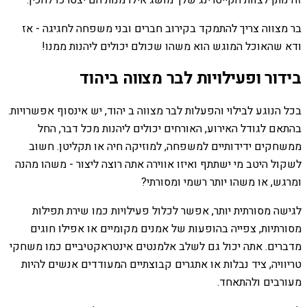
זה נותן לצוות הקייטרינג שלך מושג אילו מנות הם יצטרכו להכין.
בר מצווה צריך להתמקד בקירוב חברים ובני משפחה לחגיגה - אז
ודא שהאוכל המוגש הוא משהו שכולם יכולים ליהנות ממנו!
בידור ופעילויות לבר מצווה ביהוד
בכל הנוגע לבילוי והפעלות לבר מצווה ב יהוד, יש אינסוף אפשרויות.
בהתאם לגודל האירוע, האורחים יכולים ליהנות מכל דבר, החל
ממשחקים ידידותיים למשפחה, למוזיקה חיה או תקליטן. חשוב
לשקול היטב מי ישתתף ואיזו אווירה אתה רוצה ליצור - משהו מהנה
ומרגש, או משהו יותר רשמי ומסורתי?
לגישה מסורתית יותר, אפשר לכלול פעילויות כמו שירת תפילות
מסורתיות, צפייה בהופעות של אמנים מקומיים או אפילו חוגים
מדברים. אתה יכול גם לשלב אלמנטים אינטראקטיביים כמו משחקי
טריוויה, ציד נבלות או אתגרים קבוצתיים המעודדים אנשים להיות
מעורבים ולהתאחד.