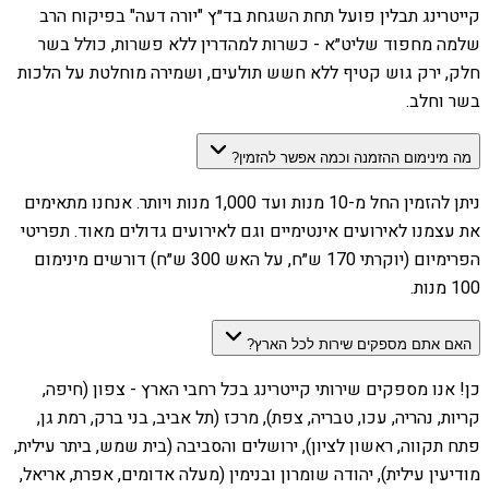
קייטרינג תבלין פועל תחת השגחת בד״ץ "יורה דעה" בפיקוח הרב
שלמה מחפוד שליט״א - כשרות למהדרין ללא פשרות, כולל בשר
חלק, ירק גוש קטיף ללא חשש תולעים, ושמירה מוחלטת על הלכות
בשר וחלב.
מה מינימום ההזמנה וכמה אפשר להזמין?
ניתן להזמין החל מ-10 מנות ועד 1,000 מנות ויותר. אנחנו מתאימים
את עצמנו לאירועים אינטימיים וגם לאירועים גדולים מאוד. תפריטי
הפרימיום (יוקרתי 170 ש״ח, על האש 300 ש״ח) דורשים מינימום
100 מנות.
האם אתם מספקים שירות לכל הארץ?
כן! אנו מספקים שירותי קייטרינג בכל רחבי הארץ - צפון (חיפה,
קריות, נהריה, עכו, טבריה, צפת), מרכז (תל אביב, בני ברק, רמת גן,
פתח תקווה, ראשון לציון), ירושלים והסביבה (בית שמש, ביתר עילית,
מודיעין עילית), יהודה שומרון ובנימין (מעלה אדומים, אפרת, אריאל,