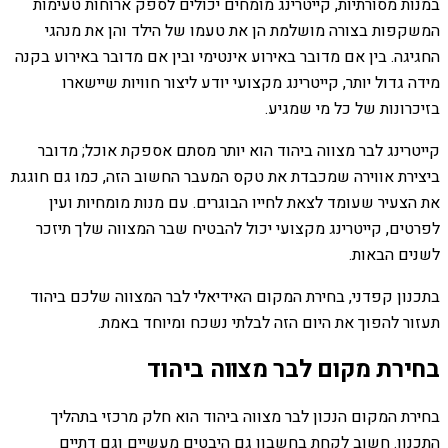
במנות מסורתיות, קייטרינג מומחים יכולים לספק ארוחות טעימות
המשקפות בצורה מושלמת הן את טעמו של הילד והן את מנהגי
החגיגה. בין אם מדובר באירוע אינטימי ובין אם מדובר באירוע בקנה
מידה גדול יותר, קייטרינג מקצועי יודע ליצור חוויות שיישארו
בזיכרונות של כל מי שמגיע.
קייטרינג לבר מצווה ביהוד הוא יותר מסתם אספקת אוכל; מדובר
ביצירת אווירה שמכבדת את טקס המעבר החשוב הזה, כמו גם חוגגת
את הצעיר שעומד לצאת לחייו הבוגרים. עם מנות מומחיות ועין
לפרטים, קייטרינג מקצועי יכול להבטיח שבר המצווה שלך תיזכר
לשנים הבאות.
בתכנון קפדני, בחירת המקום האידיאלי לבר המצווה שלכם ביהוד
תעזור להפוך את היום הזה לבלתי נשכח ומיוחד באמת.
בחירת מקום לבר מצווה ביהוד
בחירת המקום הנכון לבר מצווה ביהוד הוא חלק מרכזי בתהליך
התכנון. חשוב לקחת בחשבון גם היבטים מעשיים וגם דתיים