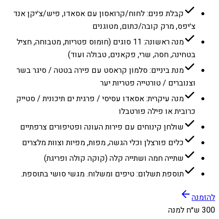
קבלת פנים: לחוח/קרואסון עם אסאדו, פיש/צ׳יקן אנד
צ׳יפס, מרק קובה/כתום, מטוגנים
מנה ראשונה: 11 סוגים (חומוס פטריות, מטבוחה, חציל
בטחינה, חסה, שרי, פקאנים, טבולה ועוד)
מנת ביניים: סלמון קראסט עם פירה בטטה / סיגר בשר
וצנוברים / טורטייה פטריות יער
מנה עיקרית: אסאדו עסיסי / פרגית ים תיכונית / סטייק
כרובית או פילה פורטבלו
שולחן קינוחים עם פירות העונה ופטיפורים צרפתיים
כלים פורצלן וכלי הגשה, מפות, מפיות וצוות מלצרים
שתייה חמה ושתייה קלה (קוקה קולה ופריגת)
תוספת תשלום: טיפים ומשלוח. מגשי סושי בתוספת.
להזמנה
300 ש״ח למנה