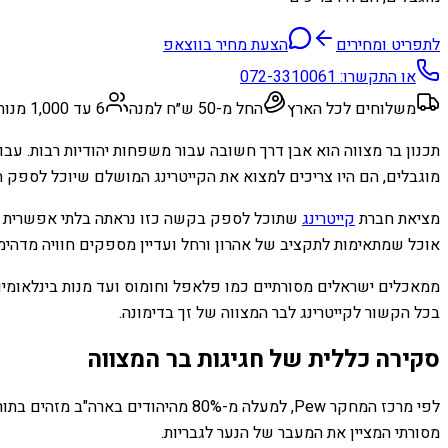
לתפריט ומחירים
הצעת מחיר בווצאפ
או התקשרו:
072-3310061
משלוחים לכל הארץ
החל מ-50 ש״ח למנה
6 עד 1,000 מנות
תכנון בר מצווה הוא אבן דרך חשובה עבור משפחות יהודיות רבות. עב
מוגבלים, הם היו צריכים למצוא את הקייטרינג המושלם שיוכל לספק ח
מציאת חברת
קייטרינג
שתוכל לספק בקשה כזו נראתה בלתי אפשרית עד ש
אוכל שמתאימות לתקציב של אהרון ורחל ועדיין מספקים חוויה מדהי
ממאכלים ישראלים מסורתיים כמו פלאפל וחומוס ועד מנות בינלאומיות 
בכל הקשור לקייטרינג לבר המצווה של זך בדימונה.
סקירה כללית של חגיגות בר המצווה
לפי מרכז המחקר Pew, למעלה מ-80% 
מסורתי המציין את המעבר של הנער לגבריות.