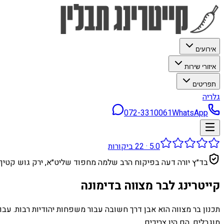
אירועים
איזורי שירות
תפריטים
גלריה
072-3310061
WhatsApp
5.0
·
22
ביקורות
בד״ץ יורה דעה בפיקוח הרב שלמה מחפוד שליט״א, ירק גוש קטיף
קייטרינג לבר מצווה בדימונה
תכנון בר מצווה הוא אבן דרך חשובה עבור משפחות יהודיות רבות. עב
מוגבלים, הם היו צריכים