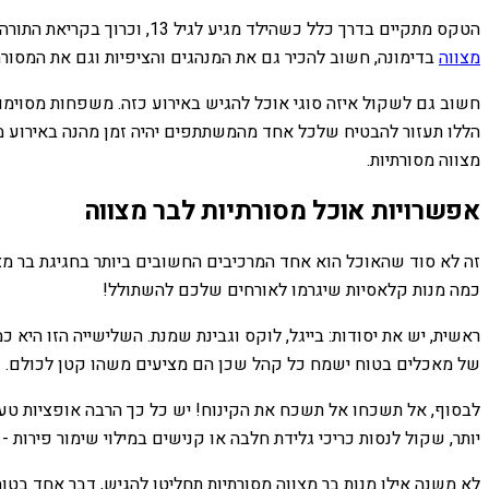
הטקס מתקיים בדרך כלל כשהילד מגיע לגיל 13, וכרוך בקריאת התורה בפני משפחתו וחבריו. מקובל גם שהאירוע כולל איזושהי קבלת פנים, בה האורחים יכולים לברך את בר המצווה ומשפחתו. בעת
מצווה
בדימונה, חשוב להכיר גם את המנהגים והציפיות וגם את המסורת
חשוב גם לשקול איזה סוגי אוכל להגיש באירוע כזה. משפחות מסוימות
הללו תעזור להבטיח שלכל אחד מהמשתתפים יהיה זמן מהנה באירוע מיו
מצווה מסורתיות.
אפשרויות אוכל מסורתיות לבר מצווה
זה לא סוד שהאוכל הוא אחד המרכיבים החשובים ביותר בחגיגת בר מצוו
כמה מנות קלאסיות שיגרמו לאורחים שלכם להשתולל!
ראשית, יש את יסודות: בייגל, לוקס וגבינת שמנת. השלישייה הזו היא 
של מאכלים בטוח ישמח כל קהל שכן הם מציעים משהו קטן לכולם.
לבסוף, אל תשכחו אל תשכח את הקינוח! יש כל כך הרבה אופציות טעי
יותר, שקול לנסות כריכי גלידת חלבה או קנישים במילוי שימור פירות -
לא משנה אילו מנות בר מצווה מסורתיות תחליטו להגיש, דבר אחד בטוח