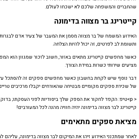
שהחברים והמשפחה שלכם לא ישכחו לעולם.
קייטרינג בר מצווה בדימונה
האירוע המשמח של בר מצווה מסמן את המעבר של צעיר אדם לבגרות. אבל
ותשומת לב לפרטים, זה יכול להיות הצלחה.
כאשר מחפשים קייטרינג מתאים באזור, חשוב לזכור שמגוון הוא המפתח.
מציעים שירותי כשרות במידת הצורך.
דבר נוסף שיש לקחת בחשבון כאשר מחפשים ספקים זה להסתכל על ספק
של שכירת ספקים מקומיים מבטיחה שהאורחים יקבלו מרכיבים טריים וש
< p>טיפ: הקפד לחקור את הספק שלך ביסודיות לפני העסקתו; בדוק
קייטרינג לבר מצווה בדימונה יהיה חוויה מהנה לכל המעורבים!
מציאת ספקים מתאימים
לאחר שמתכנני האירוע זיהו את המיקום לבר מצווה בדימונה, עליהם למצוא ספקים מ