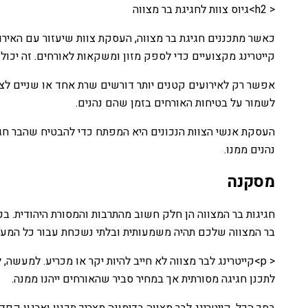
< h2>גיוס צוות לחגיגת בר מצווה
כאשר מתכננים חגיגת בר מצווה, העסקת צוות שיעזור עם האירוע 
קייטרינג מקצועיים כדי לספק מזון ומשקאות לאורחים. זה יכול
אפשר רק לאירועים קטנים יותר דורשים שרת אחד או שניים לצר
לשמור על בטיחות האורחים בזמן שהם נהנים.
העסקת אנשי הצוות הנכונים היא המפתח כדי להבטיח שהבר חגי
נהנים ממנו.
מסקנה
חגיגות בר המצווה הן חלק חשוב מהתרבות והמסורת היהודית. בכל
בר המצווה שלכם תהיה משמעותית ובלתי נשכחת עבור כל המעו
לתכנן חגיגה מסורתית אך במחיר סביר שהאורחים ייהנו ממנה.
בסך הכל, קייטרינג לבר מצווה בדימונה מצריך תכנון וארגון קפד