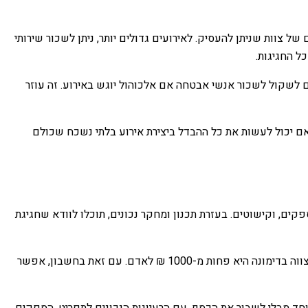
 צוות שניתן להעסיק. לאירועים גדולים יותר, ניתן לשכור שירותי
ל החגיגות.
ם לשקול לשכור אנשי אבטחה אם אלכוהול יוגש באירוע. זה עוזר
ם יכול לעשות את כל ההבדל ביצירת אירוע בלתי נשכח שכולם
פקים, וקישוטים. בעזרת תכנון ומחקר נכונים, תוכלו לוודא שחגיגת
< p>קייטרינג לבר מצווה לא חייב להיות יקר או מכריע. למעשה, לפי מחקרים עדכניים, ההערכה היא שהעלות הממוצעת של חגיגת בר מצווה בדימונה היא פחות מ-1000 ₪ לאדם. עם זאת בחשבון, אפשר
מיוחד מבלי לשבור את הכסף. עם הרעיונות הנכונים לתפריט, הספקים,