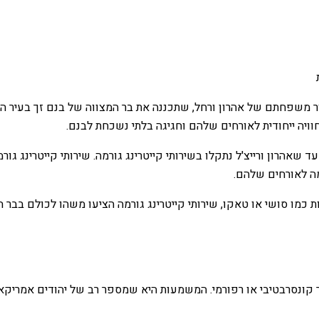
ור משפחתם של אהרון ורחל, שתכננה את בר המצווה של בנם זך בעיר הק
וויה ייחודית לאורחים שלהם וחגיגה בלתי נשכחת לבנם.
אהרון ורייצ'ל נתקלו בשירותי קייטרינג גורמה. שירותי קייטרינג גו
מה לאורחים שלהם.
כמו סושי או טאקו, שירותי קייטרינג גורמה הציעו משהו לכולם בבר ה
מהיהודים בארה"ב מזהים בתור קונסרבטיבי או רפורמי. המשמעות היא שמספר רב של יה