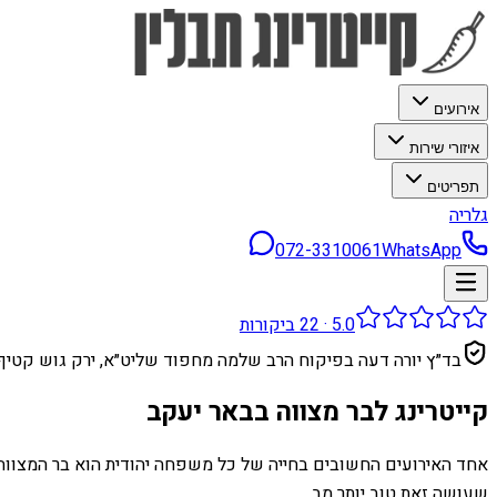
אירועים
איזורי שירות
תפריטים
גלריה
072-3310061
WhatsApp
5.0
·
22
ביקורות
בד״ץ יורה דעה בפיקוח הרב שלמה מחפוד שליט״א, ירק גוש קטיף
קייטרינג לבר מצווה בבאר יעקב
אחד האירועים החשובים בחייה של כל משפחה יהודית הוא בר המצווה.
שעושה זאת טוב יותר מב