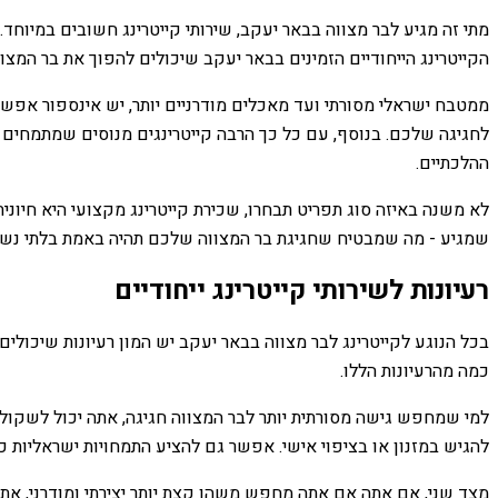
מתי זה מגיע לבר מצווה בבאר יעקב, שירותי קייטרינג חשובים במיוחד
הקייטרינג הייחודיים הזמינים בבאר יעקב שיכולים להפוך את בר המצו
ממטבח ישראלי מסורתי ועד מאכלים מודרניים יותר, יש אינספור אפשר
לחגיגה שלכם. בנוסף, עם כל כך הרבה קייטרינגים מנוסים שמתמחים 
ההלכתיים.
לא משנה באיזה סוג תפריט תבחרו, שכירת קייטרינג מקצועי היא חיונ
שמגיע - מה שמבטיח שחגיגת בר המצווה שלכם תהיה באמת בלתי נש
רעיונות לשירותי קייטרינג ייחודיים
בכל הנוגע לקייטרינג לבר מצווה בבאר יעקב יש המון רעיונות שיכולים
כמה מהרעיונות הללו.
למי שמחפש גישה מסורתית יותר לבר המצווה חגיגה, אתה יכול לשקול
להגיש במזנון או בציפוי אישי. אפשר גם להציע התמחויות ישראליות כ
מצד שני, אם אתה אם אתה מחפש משהו קצת יותר יצירתי ומודרני, אתה 