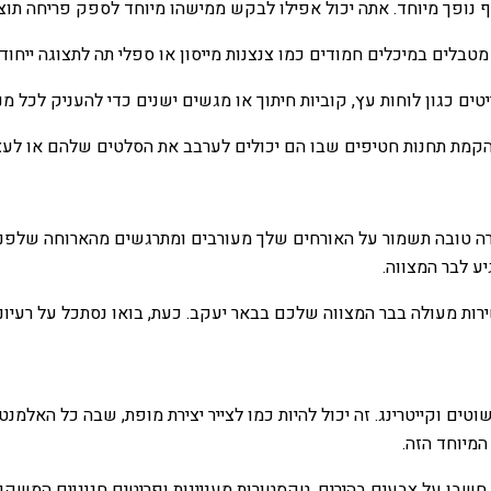
יף נופך מיוחד. אתה יכול אפילו לבקש ממישהו מיוחד לספק פריחה תוצר
 מטבלים במיכלים חמודים כמו צנצנות מייסון או ספלי תה לתצוגה ייחודי
ם כגון לוחות עץ, קוביות חיתוך או מגשים ישנים כדי להעניק לכל מ
י הקמת תחנות חטיפים שבו הם יכולים לערבב את הסלטים שלהם או ל
ה טובה תשמור על האורחים שלך מעורבים ומתרגשים מהארוחה שלפניה
ע לבר המצווה.
ות מעולה בבר המצווה שלכם בבאר יעקב. כעת, בואו נסתכל על רעיונות
ים וקייטרינג. זה יכול להיות כמו לצייר יצירת מופת, שבה כל האלמנטי
המיוחד הזה.
 חשבו על צבעים בהירים, טקסטורות מעניינות ופריטים חגיגיים המשקפ