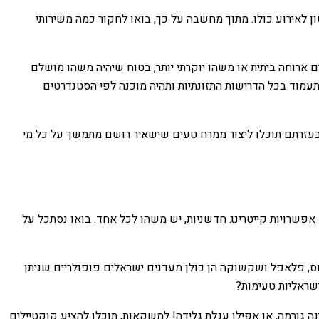
ן לאירוע כולו. מתוך מחשבה על כך, בואו לחקור כמה משירותי
ם ארוחה ביתית או משהו יוקרתי יותר, בטוח שיהיה משהו מושלם
עמוד בכל הדרישות התזונתיות ותהיה מוכנה לפי הסטנדרטים
 בעזרתם תוכלו ליצור ממרח טעים שישאיר רושם מתמשך על כל מי
ד אפשרויות קייטרינג חדשניות, יש משהו לכל אחד. בואו נסתכל על
וס, פלאפל ושקשוקה הן כולן מעדנים ישראלים פופולריים שניתן
ישראליות טעימות?
ה גורמה, או אפילו עגלת גלידה! למשקאות, תוכלו להציע קוקטיילים