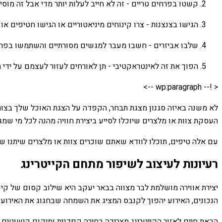
קשטו בפרחים טריים - זה לא חייב לעלות יותר מדי אבל זה מוס
הגישו בצנצנות - צרו קינוחים מיניאטוריים או הגישו חטיפים או
שלבו אביזרים - חשבו מעבר למגשים מסורתיים והשתמשו בפריטי
הפוך את זה לאינטראקטיבי - תן לאורחים לעזור לעצמם על יד
< !-- wp:paragraph -->
לא משנה באיזה סגנון מצגת תבחר, הקפדה על הצגת האוכל שלך בצור
העסקת צוות או מלצרים שיוכלו לסייע ביצירת חוויה מהנה לכל מי שמגי
עם אלה טיפים, תוכלו לוודא שאתם שוכרים צוות או מלצרים שיתנו שיר
רעיונות לעיצוב לשיפור מתחם הקייטרינג
יצירת אווירה מושלמת לבר מצווה בבאר יעקב היא שילוב קסום של קישוט
הנכונים, האירוע יהפוך לקנבס המציג את השמחה שבחגוג את האירוע 
הבאת חיים לאזור הקייטרינג מצריכה בחירה קפדנית ומיקום קישוטים.