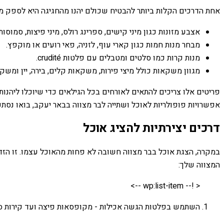
אחת הדרכים הקלות ביותר להבטיח שכולם יהנו מהחגיגה היא לספק מגוו
אצבע מזונות כגון מיני קישים, ספרינג רולס, מיני פיצות, סמוסו
מבחר מנות חמות כגון קארי עוף, לזניה, פאי רועים או מוקפץ.
מנות קרות כמו סלטים ומטבלים עם פלטות crudité.
מגוון משקאות כולל מיצי פירות, משקאות קלים, בירה, יין ומשק
פריטים אלו צריכים להתאים לאורחים בכל הגילאים כדי שיוכלו ליהנו
אפשרויות פופולריות לאוכל ושתייה לבר מצווה בבאר יעקב, בואו נסתכ
דרכים יצירתיות להציג אוכל
במקרה, הצגת אוכל בבר מצווה חשובה לא פחות מהאוכל עצמו. זו הזדמ
המצווה שלך:
< !-- wp:list-item -->
השתמש בפלטות הגשה אכילות - מקופסאות פיצה ועד קירות סופ