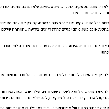
. לא רק שהם מספקים אוכל ושתייה טעימים, אלא הם גם נותנים את הטו
וה שלכם למיוחד במינו.
ויות בכל הנוגע לקייטרינג לבר מצווה בבאר יעקב. בין אם אתם מחפשי
בהכנת אוכל כשר, אתם יכולים להיות רגועים בידיעה שהארוחה שלכם ת
ית אם אתם רוצים שהאירוע שלכם יהיה כמה שיותר מיוחד ובלתי נשכח.
כחת!
 להפוך את האירוע לייחודי ובלתי נשכח. ממנות ישראליות מסורתיות וע
 להגיש מנות ישראליות קלאסיות שהאורחים שלך יאהבו. מנות כמו חומ
מו קוגל או מרק כדורי מצה. למשקאות, למה שלא תגיש יינות או בירות 
יכול לבחור במגוון של אפשרויות לשירות כמו פלטות סושי, לוחות גבינ