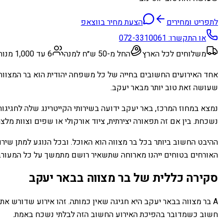
לתפריט ומחירים
הצעת מחיר בווצאפ
או התקשרו:
072-3310061
משלוחים לכל הארץ
החל מ-50 ש״ח למנה
6 עד 1,000 מנות
אחד האירועים החשובים בחייה של כל משפחה יהודית הוא בר המצווה.
שעושה זאת טוב יותר מבאר יעקב.
נמצא במחוז המרכז, באר יעקב ידועה בשירותי הקייטרינג שלה לחגיגות
נשכחת. בין אם זה תפאורה יצירתית, ציוד אורקולי או שפים וצוות מלצ
ההיבט החשוב ביותר בכל בר מצווה הוא האוכל. ובכל הנוגע למתן שירו
האורחים בטוחים ייהנו מארוחה שתשאיר רושם מתמשך על כל המעורבי
סקירה כללית של בר מצווה בבאר יעקב
A בר מצווה בבאר יעקב היא חגיגה שאין כמותה. זהו אירוע שדורש את
חשוב כשמדובר בהפיכת האירוע החשוב הזה לבלתי נשכח באמת.