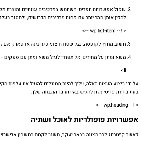
שקול אפשרויות תפריט: השתמש במרכיבים עונתיים ותוצרת מקומית
להכין אותן מהר יותר עם פחות מרכיבים הדרושים, ולחסוך בעלוי
< !-- wp:list-item -->
חשוב מחוץ לקופסה: נצל שטח חיצוני כגון גינה או פארק אם זמ
משא ומתן על מחירים: אל תפחד לנהל משא ומתן עם ספקים - רב
li>
על ידי ביצוע העצות האלה, עליך להיות מסוגלים להוזיל את עלויות ה
בעת בחירת פריטי מזון להגיש באירוע בר המצווה שלך.
< !-- wp:heading -->
אפשרויות פופולריות לאוכל ושתיה
כאשר קייטרינג לבר מצווה בבאר יעקב, חשוב לקחת בחשבון אפשרויות 