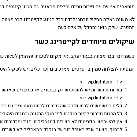
מותאמים אישית עם פירות טריים ומיצים מהאזור. גם מגוון קינוחים כמו 
לא משנה באיזה מסלול תבחרו לרדת בכל הנוגע לקייטרינג לבר מצווה
התפריט שלך; בואו נסתכל על אלה כעת.
שיקולים מיוחדים לקייטרינג כשר
כשמדובר בבר מצווה בבאר יעקב, אין מקום לטעות. זה הזמן לעלות של
המפתח להצלחה טמון ב- פרטים. ממרכיבים ועד כלים, יש לשקול היטב 
< !-- wp:list-item -->
בארוחות כשרות יש להשתמש רק בבשרים או במוצרים שאושרו ככ
< !-- wp:list-item -->
כלים המשמשים לבישול והגשה חייבים להיות מאושרים גם הם כש
כל המנות חייבות להיות מוכנות לפי חוקי התזונה והחגים היהודיי
אין להשתמש בפריטים לא כשרים כמו רכיכות, חזיר ומרכיבים א
לבסוף, חשוב שכל האוכל יתבשל בנפרד ממאכלים לא כשרים והמ