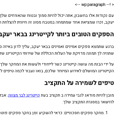
< !-- wp:paragraph -->
עם נקודות אלו בחשבון, אתה יכול להיות סמוך ובטוח שהאורחים שלך 
יעקב, זכרו שמציאת אחד שמתמחה במטבח מסוג זה חיונית להצלחת ה
הספקים הטובים ביותר לקייטרינג בבאר יעקב
ברגע שתמצא ספקים אמינים ואמינים בבאר יעקב, עליך לדון באיזה ס
שתהיה לך תמונה מדויקת של העלות הכוללת של שירותי הקייטרינג שלך 
על ידי הבנת מה עושה קייטרינג כשר לייחודי ולעשות את המחקר שלך
הקייטרינג המושלם לאירוע המיוחד שלכם, בואו נעבור לכמה טיפים לש
טיפים לשמירה על התקציב
מובן להיות מודאג לגבי עמידה ב תקציב בעת
קייטרינג לבר מצווה
. אבל
להישאר במסגרת התקציב שלך:
מחקר ספקים חסכוניים: כדאי להשקיע זמן בחקר ספקים פוטנצי