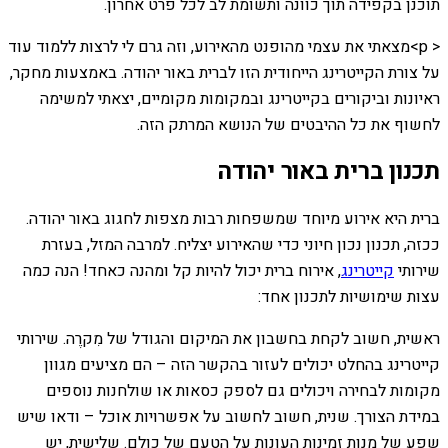
תוכנן בקפידה תוך כוונה ותשומת לב לכל פרט אחרון.
< p>מצאתי את עצמי מהופנט מהאירוע, וזה גרם לי לרצות ללמוד עוד
על צורת הקייטרינג הייחודית הזו לברית באור יהודה. באמצעות מחקר,
ראיונות וביקורים בקייטרינג ובמקומות מקומיים, יצאתי למשימה
לחשוף את כל ההיבטים של הנושא המרתק הזה.
תכנון ברית באור יהודה
ברית היא אירוע מיוחד שמשפחות רבות מצפות לחגוג באור יהודה.
ככזה, תכנון נכון חיוני כדי שהאירוע יצליח. למרבה המזל, בעזרת
שירותי
קייטרינג
, אירוח ברית יכול להיות קל ומהנה כאחד! הנה כמה
עצות שימושיות לתכנון אחד:
ראשית, חשוב לקחת בחשבון את המיקום והגודל של מִקרֶה. שירותי
קייטרינג בהחלט יכולים לעזור בהקשר הזה – הם מציעים מגוון
מקומות לבחירה ויכולים גם לספק כסאות או שולחנות נוספים
במידת הצורך. שנית, חשוב לחשוב על אפשרויות אוכל – ודאו שיש
שפע של מנות זמינות העונות על הטעם של כולם. שלישית, יש