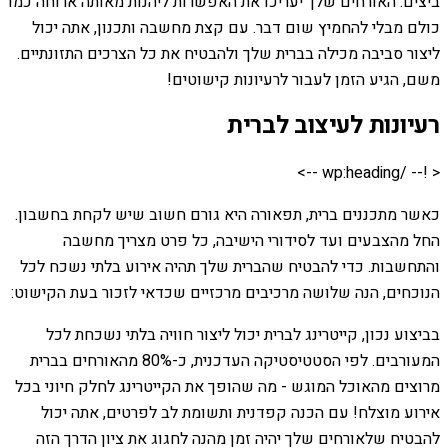
ביצים. האורחים שלך יעריכו את האפשרות ליהנות מאותה ארוחה כמו
כולם מבלי להחמיץ שום דבר. עם קצת מחשבה ותכנון, אתה יכול
ליצור סביבה מכילה בברית שלך ולהבטיח את כל הצרכים התזונתיים.
משם, הגיע הזמן לעבור לרעיונות קישוטים!
רעיונות לעיצוב לברית
< !-- /wp:heading -->
כאשר מתכננים ברית, תפאורה היא גורם חשוב שיש לקחת בחשבון.
החל מהצבעים ועד לסידורי הישיבה, כל פרט מצריך מחשבה
והתחשבות. כדי להבטיח שהברית שלך תהיה אירוע בלתי נשכח לכל
הנוכחים, הנה שלושה מרכיבים מרכזיים שכדאי לזכור בעת הקישוט:
בביצוע נכון, קייטרינג לברית יכול ליצור חוויה בלתי נשכחת לכל
המעורבים. לפי הסטטיסטיקה העדכנית, כ-80% מהאורחים בברית
מרוצים מהאוכל המוגש - מה שהופך את הקייטרינג לחלק חיוני בכל
אירוע מוצלח! עם הכנה קפדנית ותשומת לב לפרטים, אתה יכול
להבטיח שלאורחים שלך יהיה זמן מהנה לחגוג את ציון הדרך הזה