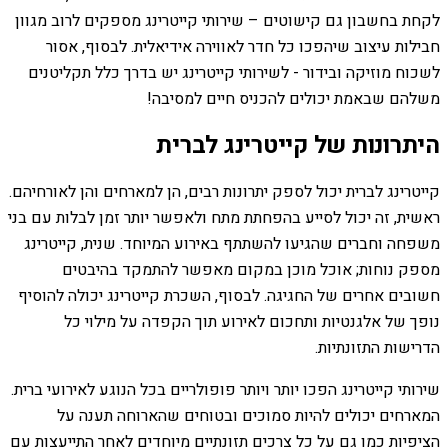
לקחת בחשבון גם קישוטים – שירותי קייטרינג מספקים לרוב מגוון
חבילות עיצוב שיהפכו כל חדר לאווירה אידיאלית. לבסוף, אסור
לשכוח מוזיקה ובידור - לשירותי קייטרינג יש בדרך כלל תקליטנים
משלהם שבאמת יכולים להכניס חיים למסיבה!
היתרונות של קייטרינג לברית
קייטרינג לברית יכול לספק יתרונות רבים, הן למארחים והן לאורחיהם.
ראשית, זה יכול לסייע בהפחתת מתח ולאפשר יותר זמן לבלות עם בני
משפחה וחברים שהגיעו להשתתף באירוע המיוחד. שנית, קייטרינג
מספק נוחות; אוכל מוכן במקום מאפשר להתמקד בהיבטים
חשובים אחרים של החגיגה. לבסוף, השכרת קייטרינג יכולה להוסיף
נופך של אלגנטיות ותחכום לאירוע תוך הקפדה על מילוי כל
הדרישות התזונתיות.
שירותי קייטרינג הפכו יותר ויותר פופולריים בכל הנוגע לאירועי ברית.
המארחים יכולים להיות סמוכים ובטוחים שהארוחה תענה על
הציפיות כמו גם על כל צרכים תזונתיים מיוחדים לאחר התייעצות עם