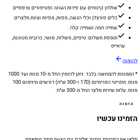
שולחן קינוחים עם פירות העונה ופטיפורים צרפתיים
כלים פורצלן וכלי הגשה, מפות, מפיות וצוות מלצרים
שתייה חמה ושתייה קלה
תוספת תשלום: טיפים, משלוח, סושי, כרובית מטוגנת,
עראייס
להזמנה
* התמונות להמחשה בלבד. ניתן להזמין החל מ-
10
מנות ועד
1000
מנות. תפריטי הפרימיום (170 ו-300 ש״ח) דורשים מינימום 100
מנות. עלות שירות מלצר החל מ-300 ש״ח.
הזמנה
הזמינו עכשיו
מלאו את הפרטים ונחזור אליכם עם הצעת מחיר מותאמת