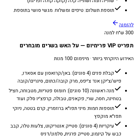
שתייה חמה ושתייה קלה (קוקה קולה ופריגת)
תוספת תשלום: טיפים ומשלוח. מגשי סושי בתוספת.
להזמנה
300 ש״ח למנה
תפריט VIP פרימיום — על האש בשרים מובחרים
האירוע היוקרתי ביותר · מינימום 100 מנות
קבלת פנים (4 סוגים): באן/קרואסון עם אסאדו,
פיש/צ׳יקן אנד צ׳יפס, מרק קובה/כתום, סיגרים/קובה
מנה ראשונה (10 סוגים): חומוס פטריות, מטבוחה, חציל
בטחינה, חסה, שרי, פקאנים, טבולה, קרפצ׳יו סלק ועוד
תוספות חמות: מיני תפו״א ברוזמרין, קרם בטטה, ניוקי
תפו״א מוקפץ
עיקריות (4 סוגים): סטייק אנטריקוט, צלעות טלה, קבב
כבש על קינמון, סטייק פרגית, סלמון/דניס