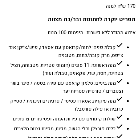
170 ש״ח למנה
תפריט יוקרה לחתונות ובר/בת מצווה
אירוע מהודר ללא פשרות · מינימום 100 מנות
קבלת פנים: לחוח/קרואסון עם אסאדו, פיש/צ׳יקן אנד
צ׳יפס, מרק קובה/כתום, מטוגנים
מנה ראשונה: 11 סוגים (חומוס פטריות, מטבוחה, חציל
בטחינה, חסה, שרי, פקאנים, טבולה ועוד)
מנת ביניים: סלמון קראסט עם פירה בטטה / סיגר בשר
וצנוברים / טורטייה פטריות יער
מנה עיקרית: אסאדו עסיסי / פרגית ים תיכונית / סטייק
כרובית או פילה פורטבלו
שולחן קינוחים עם פירות העונה ופטיפורים צרפתיים
כלים פורצלן וכלי הגשה, מפות, מפיות וצוות מלצרים