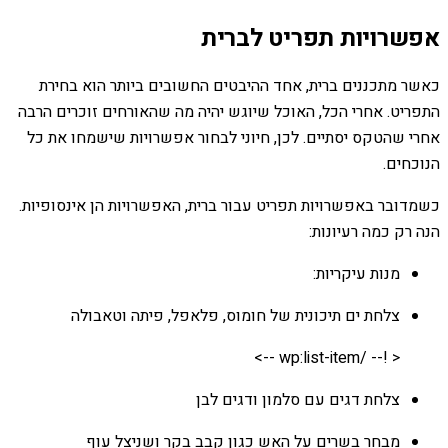
אפשרויות תפריט לברית
כאשר מתכננים ברית, אחד ההיבטים החשובים ביותר הוא בחירת
התפריט. אחרי הכל, האוכל שיוגש יהיה מה שהאורחים זוכרים הרבה
אחרי שהטקס יסתיים. לכן, חיוני לבחור אפשרויות שישמחו את כל
הנוכחים.
כשמדובר באפשרויות תפריט עבור ברית, האפשרויות הן אינסופיות.
הנה רק כמה רעיונות:
מנות עיקריות:
צלחת ים תיכונית של חומוס, פלאפל, פיתה וטאבולה
< !-- /wp:list-item -->
צלחת דגים עם סלמון ודגים לבן
מבחר בשרים על האש כגון קבב בקר ושניצל עוף