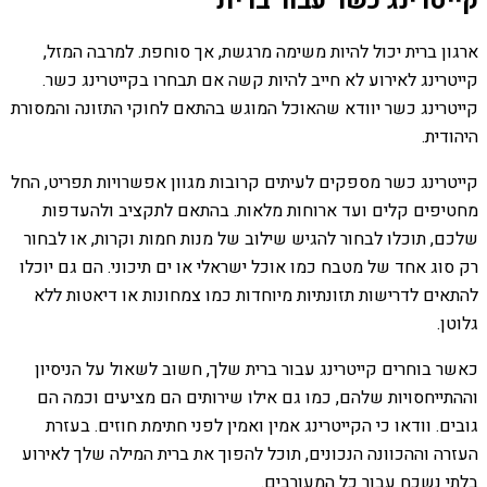
קייטרינג כשר עבור ברית
ארגון ברית יכול להיות משימה מרגשת, אך סוחפת. למרבה המזל,
קייטרינג לאירוע לא חייב להיות קשה אם תבחרו בקייטרינג כשר.
קייטרינג כשר יוודא שהאוכל המוגש בהתאם לחוקי התזונה והמסורת
היהודית.
קייטרינג כשר מספקים לעיתים קרובות מגוון אפשרויות תפריט, החל
מחטיפים קלים ועד ארוחות מלאות. בהתאם לתקציב ולהעדפות
שלכם, תוכלו לבחור להגיש שילוב של מנות חמות וקרות, או לבחור
רק סוג אחד של מטבח כמו אוכל ישראלי או ים תיכוני. הם גם יוכלו
להתאים לדרישות תזונתיות מיוחדות כמו צמחונות או דיאטות ללא
גלוטן.
כאשר בוחרים קייטרינג עבור ברית שלך, חשוב לשאול על הניסיון
וההתייחסויות שלהם, כמו גם אילו שירותים הם מציעים וכמה הם
גובים. וודאו כי הקייטרינג אמין ואמין לפני חתימת חוזים. בעזרת
העזרה וההכוונה הנכונים, תוכל להפוך את ברית המילה שלך לאירוע
בלתי נשכח עבור כל המעורבים.