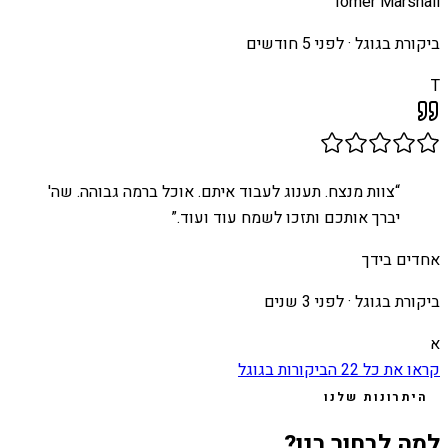
Tomer Marshall
ביקורת בגוגל ·
לפני 5 חודשים
T
“
צוות מנצח. תענוג לעבוד איתם. אוכל ברמה גבוהה. שה'
יברך אותכם ותזכו לשמח עוד ועוד.
”
אחדים בידך
ביקורת בגוגל ·
לפני 3 שנים
א
קראו את כל
22
הביקורות בגוגל
היתרונות שלנו
למה לבחור בנו?