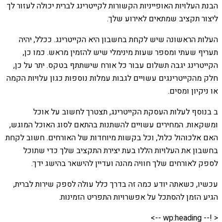
הבנת העלויות האופייניות הקשורות לקייטרינג לברית יכולה לעזור לך
ליצור תקציב שמתאים לאירוע שלך.
העלות הראשונה שיש לקחת בחשבון היא הקייטרינג. ככלל, יהיה
תעריף שעתי ומספר שעות מינימלי שיש להזמין מראש. כמו כן,
הקייטרינג יגבה תשלום עבור כל אורח שישתתף בטקס. יתר על כן,
חלק מהקייטרינגים עשויים לגבות עמלות נוספות כגון עלויות הקמה
או ניקיון ומסים.
ב בנוסף לעלות העסקת הקייטרינג, תצטרך לחשוב על אוכל
ומשקאות. המחירים עשויים להשתנות בהתאם לסוג האוכל המוגש,
האם אלכוהול כלול, וכל בקשות מיוחדות של האורחים. חשוב לקחת
בחשבון את העלויות הללו בעת יצירת התקציב שלך כדי שתוכל
לספק לאורחים שלך חוויה מהנה ועדיין להישאר בהישג ידך.
עכשיו, כשאתה יודע כמה זה בדרך כלל עולה לספק שירות לברית,
הגיע הזמן להסתכל על אפשרויות התפריט הזמינות.
< !-- wp:heading -->