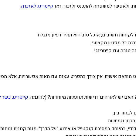
רוח, ולאפשר למשפחה להתכנס ולזכור. ראו
קייטרינג לאזכרה
.
לקוחות חשובים, אוכל טוב הוא תמיד רעיון מוצלח.
רגת כל מפגש מקצועי.
ה טובה עם קייטרינג!
ריט מותאם אישית. אין צורך בתפריט עצום עם מאות אפשרויות, אלא מ
? האם יש לאורחים דרישות תזונתיות מיוחדות? (לדוגמה:
קייטרינג כשר ל
 לבחור בין:
גוון וגמישות.
יפי, במיוחד במסיבת קוקטייל או אירוע "על הדרך", מנות קטנות ונוחות