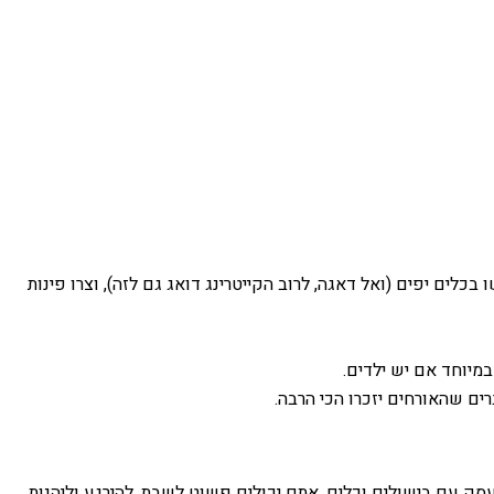
לים יפים (ואל דאגה, לרוב הקייטרינג דואג גם לזה), וצרו פינות
מיוחד אם יש ילדים.
ים שהאורחים יזכרו הכי הרבה.
סק עם בישולים וכלים, אתם יכולים פשוט לשבת, להירגע וליהנות