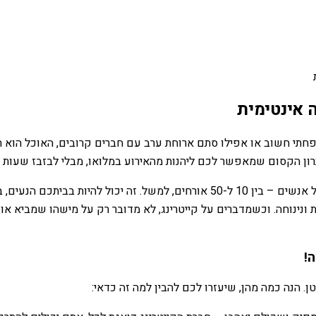
ה אינטימית
משפחתי חשוב או אפילו סתם ארוחת ערב עם חברים קרובים, האוכל הוא 
רון הקסום שמאפשר לכם ליהנות מהאירוע במלואו, מבלי לבזבז שעות 
אירוע קטן יכול להיות כל מפגש שבו אתם מארחים מספר מצומצם של אנשים – בין 10 ל
ת ונינוחה. וכשמדברים על קייטרינג, לא מדובר רק על מישהו שמביא או
!
ן. הנה כמה מהן, שיעזרו לכם להבין למה זה כדאי: