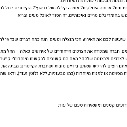
ה המנות מוגשות לשולחנות האורחים.
יכונית? ארוחה איטלקית? אווירה קלילה של בראנץ'? הקייטרינג יכול ל
 בחומרי גלם טריים ואיכותיים. זה הסוד לאוכל טעים ובריא.
 שיעשה לכם את האירוע הכי מוצלח וטעים. הנה כמה דברים שכדאי לח
טנים. חברה שמכירה את הצרכים הייחודיים של אירועים כאלה – החל מת
 לצרכים ולרצונות שלכם? האם הם קשובים לבקשות מיוחדות? קייטרי
 אתם רוצים להרגיש שאתם בידיים טובות ושחברת הקייטרינג מבינה את 
מסוימת או למנות מיוחדות (כמו טבעוניות, ללא גלוטן ועוד), ודאו שהק
רועים קטנים ומשאירות טעם של עוד: