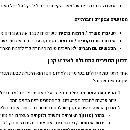
אזכרה
: גם ברגעים של צער, הקייטרינג יכול להקל על עול האי
מפגשים עסקיים וחברתיים:
ישיבות משרד / הרמות כוסית
: כשרוצים לכבד את העובדים או 
אירוח כנסים קטנים / סדנאות
: הפסקה עם כיבוד איכותי משד
מפגשים עם חברים
: לא חייבים סיבה מיוחדת כדי ליהנות מארוח
תכנון התפריט המושלם לאירוע קטן
אחד היתרונות הגדולים בקייטרינג לאירוע קטן הוא היכולת לבנות תפ
איך עושים את זה?
הכירו את האורחים שלכם
: מי מגיע? האם יש ילדים? מבוגרים
יותר פרטים לחברת הקייטרינג, כך התפריט יהיה מדויק יותר.
סגנון הגשה
: באירוע קטן יש לכם גמישות רבה יותר. אתם יכולים
בופה (מזנון)
: האורחים ניגשים ולוקחים בעצמם. זה נותן מ
מנות אישיות / פינגר פוד
: אם אתם רוצים משהו קליל וכ