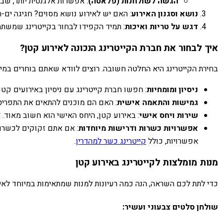
הגשה לשולחנות (פלאטה)
: אפשרות אלגנטית יותר, שב
נושא וסגנון האירוע
: האם יש לאירוע נושא מסוים? חגיגה ים-ת
דגש על טריות ואיכות
: תמיד הקפידו לבחור בקייטרינג שמשתמש
איך לבחור את חברת הקייטרינג הנכונה לאירוע קטן?
בחירת הקייטרינג היא החלטה חשובה. רוצים לוודא שאתם בוחרים במי
ניסיון ומומחיות
: חפשו חברת קייטרינג עם ניסיון באירועים ק
גמישות והתאמה אישית
: האם הם מוכנים להתאים את התפריט
שירות ויחס אישי
: באירוע קטן, היחס האישי הוא חשוב מאוד.
אפשרויות כשרות ודרישות מיוחדות
: אם אתם זקוקים לכשרות 
אפשרויות, כולל
קייטרינג כשר למהדרין
.
מנות מומלצות לקייטרינג באירוע קטן
כדי לתת לכם השראה, הנה כמה רעיונות למנות שמתאימות במיוחד לאי
שולחן סלטים צבעוני ועשיר: