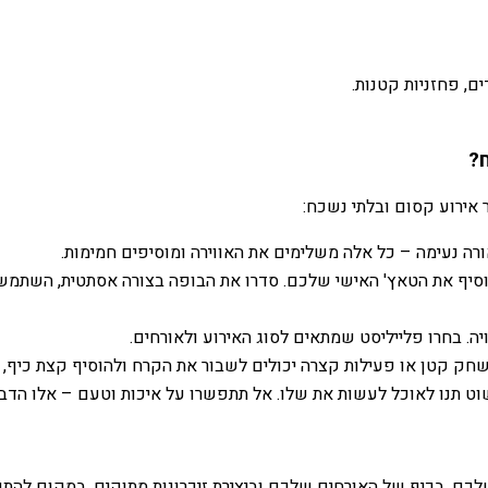
ים, פחזניות קטנות.
?
ר אירוע קסום ובלתי נשכח:
ורה נעימה – כל אלה משלימים את האווירה ומוסיפים חמימות.
וסיף את הטאץ' האישי שלכם. סדרו את הבופה בצורה אסתטית, השתמשו בכ
יה. בחרו פלייליסט שמתאים לסוג האירוע ולאורחים.
חק קטן או פעילות קצרה יכולים לשבור את הקרח ולהוסיף קצת כיף, ב
שוט תנו לאוכל לעשות את שלו. אל תתפשרו על איכות וטעם – אלו הדבר
שלכם, בכיף של האורחים שלכם וביצירת זיכרונות מתוקים. במקום להתע