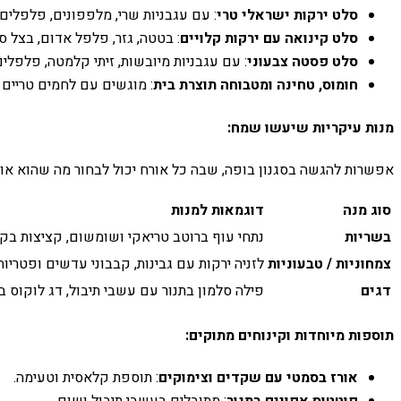
סלט ירקות ישראלי טרי
: עם עגבניות שרי, מלפפונים, פלפלים, 
סלט קינואה עם ירקות קלויים
: בטטה, גזר, פלפל אדום, בצל סג
סלט פסטה צבעוני
: עם עגבניות מיובשות, זיתי קלמטה, פלפלים
חומוס, טחינה ומטבוחה תוצרת בית
: מוגשים עם לחמים טריים 
מנות עיקריות שיעשו שמח:
אפשרות להגשה בסגנון בופה, שבה כל אורח יכול לבחור מה שהוא אוה
סוג מנה
דוגמאות למנות
בשריות
נתחי עוף ברוטב טריאקי ושומשום, קציצות בקר
צמחוניות / טבעוניות
לזניה ירקות עם גבינות, קבבוני עדשים ופטריו
דגים
פילה סלמון בתנור עם עשבי תיבול, דג לוקוס בר
תוספות מיוחדות וקינוחים מתוקים:
אורז בסמטי עם שקדים וצימוקים
: תוספת קלאסית וטעימה.