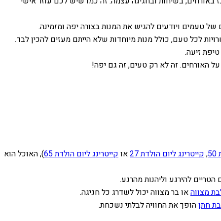
ז באורחים, בשיחות ובחגיגה עצמה. זה כמו שיש לכם עוזר אישי
ם של טעמים ויודעים להגיש את המנות בצורה יפה ומזמינה.
יות לכל טעם, כולל מנות מיוחדות שלא הייתם מעזים להכין לבד.
טיפת זיעה.
ל האורחים. זה לא רק טעים, זה גם יפה!
5
,
קייטרינג ליום הולדת 27
או
קייטרינג ליום הולדת 65
), האוכל הוא
הטריים להירגע וליהנות מהרגע.
בת מצווה
או בר מצווה יכול לשדרג כל חגיגה.
בת חתן
הופך את החוויה לבלתי נשכחת.