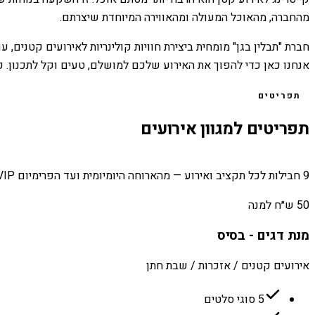
מהחברה, מהאוכל המעולה ומהאווירה המיוחדת שיצרתם.
חברת "תבלין בגן" מומחית ביצירת חוויות קולינריות לאירועים קטנים
אנחנו כאן כדי להפוך את האירוע שלכם למושלם, טעים וקל לתכנון. כ
תפריטים
תפריטים למגוון אירועים
9 חבילות לכל תקציב ואירוע — מהארוחה היומיומית ועד הפרימיום VIP.
50 ש״ח למנה
מנת דגים - בסיס
אירועים קטנים / אזכרות / שבת חתן
5 סוגי סלטים