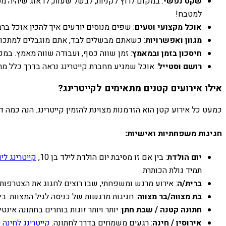
שקט נפשי
: במקום לרוץ לקניות, לבשל שעות, לדאוג שיהיה מ
למטבח!
אוכל מקצועי וטעים
: שפים מנוסים יודעים איך להכין אוכל בר
מגוון ואפשרויות
: כשאתם מבשלים לבד, אתם מוגבלים למתכונים
חיסכון בזמן ובמאמץ
: זמן שווה כסף, ועבודה שווה מאמץ. במק
רושם וסטייל
: אוכל שמגיע מחברת קייטרינג נראה בדרך כלל מר
אילו אירועים קטנים מתאימים לקייטרינג?
כמעט כל אירוע קטן הוא הזדמנות מצוינת להזמין קייטרינג. הנה כמה 
חגיגות משפחתיות ואישיות:
יום הולדת
: בין אם זו מסיבת יום הולדת לילד בן 10,
קייטרינג לי
תמיד גולת הכותרת.
ברית/ה
: אירוע מרגש ומשפחתי, שבו רוצים לחגוג את הצטרפות
בת מצווה/בר מצווה
: חגיגות מרגשות של כניסה לגיל המצוות. ב
חתונה קטנה / שבת חתן
: יותר ויותר זוגות בוחרים בחתונה אי
אירוסין / חינה
: רגעים משמחים בדרך לחתונה.
קייטרינג לחינה
י