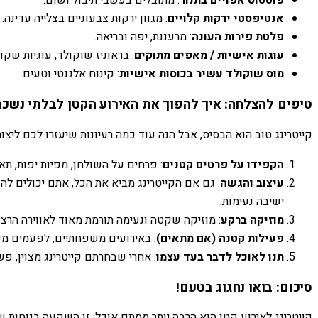
פוטטוס אפויים בתנור
: מתובלים בעשבי תיבול ושום.
אנטיפסטי ירקות קלויים
: מגוון ירקות צבעוניים בצלייה עדינה.
פלטת פירות העונה
: מרעננת, יפה ובריאה.
עוגות אישיות / מאפים מתוקים
: בראוניז שוקולד, עוגיות שקד
מוס שוקולד עשיר בכוסות אישיות
: קינוח אלגנטי וטעים.
טיפים להצלחה: איך להפוך את האירוע הקטן לבלתי נשכח
קייטרינג טוב הוא הבסיס, אבל הנה עוד כמה רעיונות שיעזרו לכם ליצו
הקפידו על פרטים קטנים
: פרחים על השולחן, מפיות יפות, תא
עיצוב והגשה
: גם אם הקייטרינג מביא את הכל, אתם יכולים לה
ישיבה נעימות.
מוזיקה ברקע
: מוזיקה שקטה ונעימה תורמת מאוד לאווירה הרצו
פעילות קטנה (אם מתאים)
: באירועים משפחתיים, לפעמים מש
תנו לאוכל לדבר בעד עצמו
: אחרי שבחרתם קייטרינג מצוין, פ
סיכום: בואו נחגוג בטעם!
קייטרינג לאירוע קטן הוא הרבה יותר מסתם אוכל. זו השקעה בנוחות 