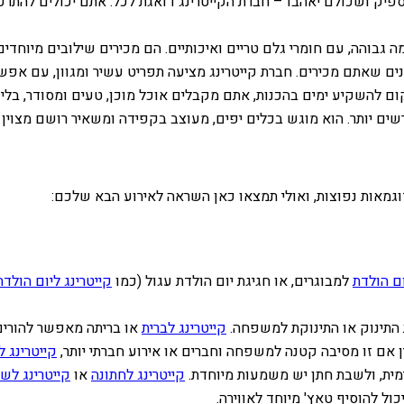
ספיק ושכולם יאהבו – חברת הקייטרינג דואגת לכל. אתם יכולים להתרכ
מה גבוהה, עם חומרי גלם טריים ואיכותיים. הם מכירים שילובים מיוחדי
 שאתם מכירים. חברת קייטרינג מציעה תפריט עשיר ומגוון, עם אפשרו
ום להשקיע ימים בהכנות, אתם מקבלים אוכל מוכן, טעים ומסודר, בלי 
שים יותר. הוא מוגש בכלים יפים, מעוצב בקפידה ומשאיר רושם מצוין ע
דוגמאות נפוצות, ואולי תמצאו כאן השראה לאירוע הבא שלכם:
ום הולדת
למבוגרים, או חגיגת יום הולדת עגול (כמו
קייטרינג ליום הולדת 0
 התינוק או התינוקת למשפחה.
קייטרינג לברית
או בריתה מאפשר להורים 
ין אם זו מסיבה קטנה למשפחה וחברים או אירוע חברתי יותר,
קייטרינג ל
נטימית, ולשבת חתן יש משמעות מיוחדת.
קייטרינג לחתונה
או
קייטרינג לש
כול להוסיף טאץ' מיוחד לאווירה.