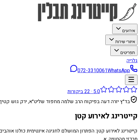
אירועים
איזורי שירות
תפריטים
גלריה
072-3310061
WhatsApp
5.0
·
22
ביקורות
בד״ץ יורה דעה בפיקוח הרב שלמה מחפוד שליט״א, ירק גוש קטיף
קייטרינג לאירוע קטן
קייטרינג לאירוע קטן: הפתרון המושלם לחגיגה אינטימית כולנו אוהבי
מרכזי מהחוויה. א