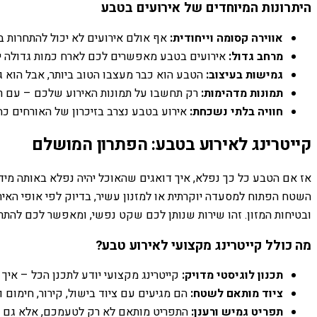
היתרונות המיוחדים של אירועים בטבע
אווירה קסומה וייחודית:
אף אולם אירועים לא יכול להתחרות בנ
מרחב גדול:
אירועים בטבע מאפשרים לכם לארח כמות גדולה יותר 
גמישות בעיצוב:
הטבע הוא כבר מעצבו הטוב ביותר, אבל הוא ג
תמונות מדהימות:
רק תחשבו על תמונות האירוע שלכם – עם רק
חוויה בלתי נשכחת:
אירוע בטבע נצרב בזיכרון של האורחים כחו
קייטרינג לאירוע בטבע: הפתרון המושלם
אז אם הטבע כל כך נפלא, איך דואגים שהאוכל יהיה נפלא באותה מידה
השטח הפתוח למסעדה יוקרתית או למזנון עשיר, בדיוק לפי אופי האיר
ובטיחות המזון. זהו שירות שנותן לכם שקט נפשי, ומאפשר לכם להתר
מה כולל קייטרינג מקצועי לאירוע טבע?
תכנון לוגיסטי מדויק:
קייטרינג מקצועי יודע לתכנן הכל – איך
ציוד מותאם לשטח:
הם מגיעים עם ציוד בישול, קירור, חימום
תפריט גמיש ורענן:
התפריט מותאם לא רק לטעמכם, אלא גם לאופ