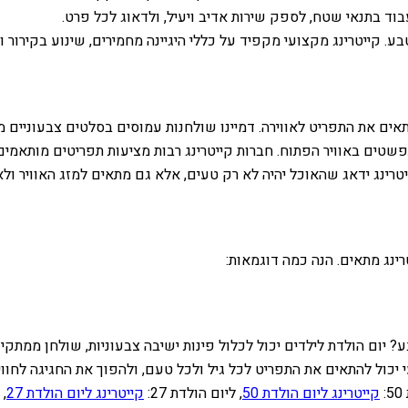
וד בתנאי שטח, לספק שירות אדיב ויעיל, ולדאוג לכל פרט.
. קייטרינג מקצועי מקפיד על כללי היגיינה מחמירים, שינוע בקירור וח
אים את התפריט לאווירה. דמיינו שולחנות עמוסים בסלטים צבעוניים מי
תפשטים באוויר הפתוח. חברות קייטרינג רבות מציעות תפריטים מותא
יטרינג ידאג שהאוכל יהיה לא רק טעים, אלא גם מתאים למזג האוויר ולא
ינג מתאים. הנה כמה דוגמאות:
יום הולדת לילדים יכול לכלול פינות ישיבה צבעוניות, שולחן ממתקים ע
 יכול להתאים את התפריט לכל גיל ולכל טעם, ולהפוך את החגיגה לחוו
קייטרינג ליום הולדת 50
, ליום הולדת 27:
קייטרינג ליום הולדת 27
, 