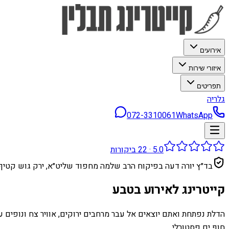
אירועים
איזורי שירות
תפריטים
גלריה
072-3310061
WhatsApp
5.0
·
22
ביקורות
בד״ץ יורה דעה בפיקוח הרב שלמה מחפוד שליט״א, ירק גוש קטיף
קייטרינג לאירוע בטבע
הדלת נפתחת ואתם יוצאים אל עבר מרחבים ירוקים, אוויר צח ונופים ע
חוף ים פסטורלי,