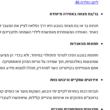
ליום הולדת 46
.
בר/בת מצווה באווירה מיוחדת
חגיגת בר או בת מצווה בטבע היא דרך נפלאה לציין את המעבר לב
כאחד. האווירה המשוחררת מאפשרת לילדי השמחה ולחבריהם ליהנ
חתונות מהאגדות
חתונות בטבע הפכו לטרנד פופולרי במיוחד, ולא בכדי. הן מציע
שמוגשות באלגנטיות, תוך שמירה על טריות המזון והאסתטיקה.
אתם מעוניינים בקייטרינג כשר למהדרין, תוכלו למצוא מידע נוס
אירועים עסקיים וגיבוש צוות
חברות רבות בוחרות לקיים ימי גיבוש, השקות מוצר או כנסים קט
בראנצ'ים מפנקים או ארוחות צהריים קלילות, שיאפשרו לעובדים
מפגשים משפחתיים וחברים