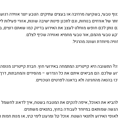
וף טבעי, בשקיעה מרהיבה או בעצים עתיקים. הטבע יוצר אווירה רגועה
של אורחים בנוחות, וגם לתכנן פינות ישיבה שונות, אזורי פעילות ליל
ם נותן לכם חופש מוחלט לעצב את האירוע בדיוק כמו שאתם רוצים, בל
ע טבעי מהמם, אור טבעי מחמיא ואווירה שכיף לצלם.
ויה מיוחדת ושונה מהרגיל.
? התשובה היא קייטרינג המתמחה באירועי חוץ. חברת קייטרינג מנוסה
וע שלכם. הם מביאים איתם את כל הנדרש – מהסירים והמחבתות, דרך כ
כז בהנאה מהחגיגה ולא בדאגה לפרטים הטכניים.
 להביא את האוכל, איפה להקים את המטבח בשטח, איך לדאוג לחשמל ומ
 והגשה שמותאם במיוחד לעבודה בחוץ, בתנאים משתנים.
י האירוע ולתנאי השטח. אוכל קל ומרענן לימי קיץ, או מנות חמות ו