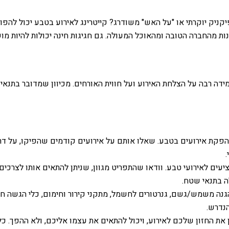
יק יוקרתי או "על האש" משודרג? קייטרינג לאירוע בטבע יכול להפו
נות מהחברה הטובה ומהאוכל המעולה. גם חגיגות חינה יכולות להיות מ
דה רבה על הצלחת האירוע ועל חווית האורחים. מכיוון שמדובר בתנאי
בהפקת אירועים בטבע. שאלו אותם על אירועים קודמים שהפיקו, על דר
ם לאירועי טבע. וודאו שהתפריט מגוון, שניתן להתאים אותו לצרכים 
ה בתנאי שטח.
הגנה משמש/גשם, גנרטורים לחשמל, מתקני קירור וחימום, כלי הגשה חד 
הנדרש.
 החזון שלכם לאירוע, ויכול להתאים את עצמו אליכם, ולא ההפך. כל א