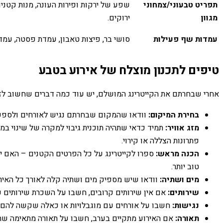
תפריט טבעוני/צמחוני
שפע של ירקות ופירות העונה, מנות קטניות
מגוון
ירוקים.
עמדות שף פעילות
סושי בר, פיצות טאבון, עמדת פסטה, עמדת
טיפים לתכנון מוצלח של אירוע בטבע
אחרי שבחרתם את הקייטרינג המושלם, יש עוד כמה דברים שחשוב לזכ
בחירת המיקום:
וודאו שהמקום שבחרתם נגיש לאורחים ולספקי ה
מזג אוויר:
תמיד כדאי שתהיה תוכנית גיבוי למקרה של שינוי במזג
פתרונות הצללה או קירוי.
הכנה מראש:
ספרו לקייטרינג על כל הפרטים הקטנים – האם י
טוב יותר.
מים ושתיה:
וודאו שיש מספיק מים ושתיה קלה לאורך כל האירוע
שירותים:
אם אין שירותים קרובים, חשבו על השכרת שירותים כי
נגישות:
חשבו על אורחים עם מוגבלויות או כאלה שקשה להם ללכ
תאורה:
אם האירוע מתקיים בערב, חשבו על תאורה מתאימה שתאיר 