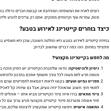
רוצים לארח את המשפחה המורחבת או קבוצת חברים גדולה בפיקנ
מנות, עמדות שף וקינוחים מתוקים. אתם רק צריכים להגיע וליה
כיצד בוחרים קייטרינג לאירוע בטבע?
בחירת קייטרינג לאירוע בטבע היא החלטה חשובה, שכן היא תשפיע במי
ספציפי בתחום. הנה כמה דברים שחשוב לבדוק:
מה לחפש בקייטרינג מקצועי?
ניסיון ולוגיסטיקה:
וודאו שלחברת הקייטרינג יש ניסיון מוכח 
מנוסה תדע לתת מענה לכל צורך ותשתף אתכם בתכנון הלוגיסטי.
תפריט גמיש וטעים:
בקשו לראות דוגמאות לתפריטים שהם מציעי
לתנאי חוץ. חשוב שהאוכל יהיה טעים, אבל גם שיהיה קל לאכיל
ציוד מתאים:
בררו איזה ציוד הקייטרינג מביא איתו – אוהלים ל
פחי אשפה ומערכות פינוי. קייטרינג מקצועי מגיע ערוך עם כל 
התאמה אישית:
חפשו קייטרינג שמקשיב לרצונות שלכם, מבין את