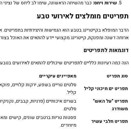
שירות ויחס:
כבר מהשיחה הראשונה, שימו לב ליחס של נציגי החב
תפריטים מומלצים לאירועי טבע
הדבר המופלא בקייטרינג בטבע הוא הגמישות והיצירתיות בתפריטים. א
ארוחה דשנה ומפנקת, קייטרינג מקצועי יידע להתאים את האוכל בצור
דוגמאות לתפריטים
הנה כמה רעיונות כלליים לתפריטים שיכולים להתאים לאירועים בטבע
סוג תפריט
מאפיינים עיקריים
סלטים טריים בשפע, ירקות קלויים, פוקאצ'
תפריט ים תיכוני קליל
קליל.
תפריט "על האש"
בשרים איכותיים (פרגיות, קבבים, נקניקיו
משודרג
סלטים.
פסטות טריות ברטבים שונים, קישים ומאפי
תפריט חלבי עשיר
מיוחדים.