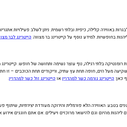
גרות באווירה קלילה, כיפית ובלתי רשמית. ניתן לשלב פעילויות אתגריו
ות בחופשיות. למידע נוסף על קייטרינג בר מצווה:
קייטרינג לבר מצוו
ות רומנטיקה בלתי רגילה, נוף עוצר נשימה ותחושה של חופש. קייטרי
 שקיעה מעל הים, חופה תחת עץ עתיק, וריקודים תחת הכוכבים – זו ח
ף כאן:
קייטרינג גורמה כשר למהדרין
או
קייטרינג זול כשר למהדרין
.
נים בטבע. האווירה הלא פורמלית והירוקה מעודדת יצירתיות, שיתוף פעו
 ליהנות מהיום וגם להישאר מרוכזים ויעילים. אם אתם חוגגים אירוע א