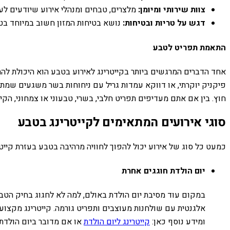
צוות שירותי ומיומן:
מלצרים, טבחים ומנהלי אירוע שיודעים לעב
דגש על טריות ובטיחות:
נושא בטיחות המזון חשוב במיוחד בטבע
התאמת תפריט לטבע
אחד הדברים המרגשים ביותר בקייטרינג לאירוע בטבע הוא היכולת להת
פיקניק יוקרתי, או דווקא עמדות גריל עם ניחוחות בשר משגעים שמ
חוץ. בין אם אתם מעדיפים תפריט חלבי, בשרי, טבעוני או צמחוני, הקי
סוגי אירועים המתאימים לקייטרינג בטבע
כמעט כל סוג של אירוע יכול להפוך לחוויה מרהיבה בטבע בעזרת קייטר
יום הולדת חוגגים אחרת
במקום עוד מסיבת יום הולדת באולם, למה לא לחגוג בחיק הטבע? 
אלגנטית עם שולחנות מעוצבים ותפריט גורמה. קייטרינג מקצועי
ומידע נוסף כאן:
קייטרינג ליום הולדת
או אם מדובר ביום הולדת 50: