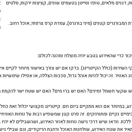
, דגנים מלאים, טופו וסייטן בטעמים שונים, קציצות ירקות, סלטים
א
ה
א
 המבורגרים קטנים (מיני בורגרס), עמדת קרפ צרפתי, אוכל רחוב.
ה
ור כדי שהאירוע בטבע יהיה מוצלח ומהנה לכולם:
שירות (כולל הקייטרינג). בדקו אם יש צורך באישור מיוחד לקיים אי
 האוויר. זה יכול להיות אוהל גדול, סככות הצללה, או אפילו שימשיות 
ש שקעי חשמל זמינים? האם יש ברז מים? האם יש שטח ישר להקמת המט
, במיוחד אם הוא מתקיים ביום חם. קייטרינג מקצועי יכלול זאת כחל
מיים נקיים ומתוחזקים. זה פרט קטן שמשפיע רבות על נוחות האורחים
ת. וודאו שיש דרכי גישה נוחות לאזור האירוע, ושהשבילים לא יהיו ב
את שטח האירוע, שולחנות האוכל ורחבת הריקודים, וגם שבילי גישה. ה