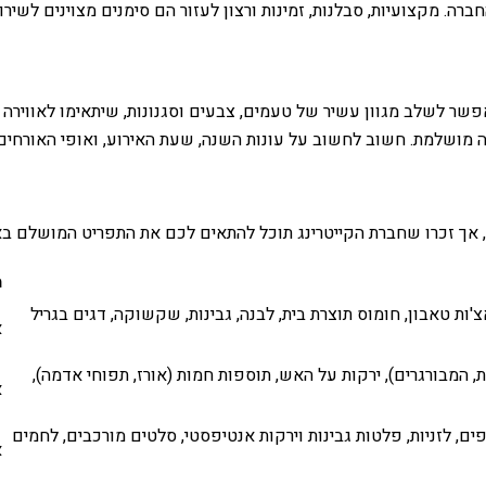
רה. מקצועיות, סבלנות, זמינות ורצון לעזור הם סימנים מצוינים לשיר
פשר לשלב מגוון עשיר של טעמים, צבעים וסגנונות, שיתאימו לאווירה ה
ה מושלמת. חשוב לחשוב על עונות השנה, שעת האירוע, ואופי האורחים
, אך זכרו שחברת הקייטרינג תוכל להתאים לכם את התפריט המושלם בא
מ
ות טאבון, חומוס תוצרת בית, לבנה, גבינות, שקשוקה, דגים בגריל
א
ת, המבורגרים), ירקות על האש, תוספות חמות (אורז, תפוחי אדמה),
א
ם, לזניות, פלטות גבינות וירקות אנטיפסטי, סלטים מורכבים, לחמים
א