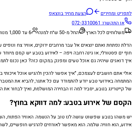
לתפריט ומחירים
הצעת מחיר בווצאפ
או התקשרו:
072-3310061
משלוחים לכל הארץ
החל מ-50 ש״ח למנה
6 עד 1,000 מנות
הדלת נפתחת ואתם יוצאים אל עבר מרחבים ירוקים, אוויר צח ונופים ע
חוף ים פסטורלי, או גינה רחבה ויפה – לאירוע בטבע יש קסם מיוחד 
איך דואגים שיהיה גם אוכל טעים ומפנק במקום כזה? כאן נכנס לתמונ
אולי אתם חושבים לעצמכם, "איך אפשר להכין ולהגיש אוכל איכותי בחו
המתמחה באירועי טבע יודע להתמודד עם כל אתגר, להביא את המטבח 
של קייטרינג בטבע, יסביר למה זו הבחירה המושלמת, ואיך לבחור א
הקסם של אירוע בטבע: למה דווקא בחוץ?
יש משהו בטבע שפשוט עושה לנו טוב על הנשמה. האוויר הפתוח, השקט
אירוע, הוא חוויה שלמה. הוא מאפשר לאורחים להרגיש חופשיים, לשחק,