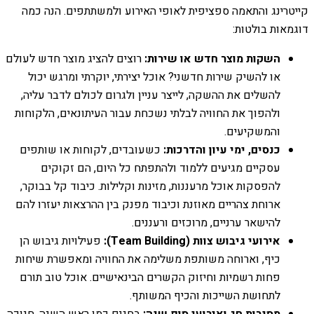
קייטרינג והתאמה ספציפית לאופי האירוע ולמשתתפים. הנה כמה
דוגמאות בולטות:
השקות מוצר חדש או שירות:
רוצים להציג מוצר חדש לעולם
או להשיק שירות חדשני? אוכל יצירתי, יוקרתי ומרגש יכול
להשלים את ההשקה, לייצר עניין ולגרום לכולם לדבר עליה,
ולהפוך את החוויה לבלתי נשכחת עבור העיתונאים, הלקוחות
והמשקיעים.
כנסים, ימי עיון והדרכות:
כשעובדים, לקוחות או שותפים
עסקיים מגיעים ללמוד ולהתפתח כל היום, הם זקוקים
להפסקות אוכל מרעננות, מזינות וקלילות. כיבוד קל בבוקר,
ארוחת צהריים מאוזנת וכיבוד מפנק בין ההרצאות יעזרו להם
להישאר ערניים, מרוכזים ורעננים.
אירועי גיבוש צוות (Team Building):
פעילויות גיבוש הן
כיף, וארוחה משותפת משלימה את החוויה ומאפשרת שיחות
פחות רשמיות וחיזוק הקשרים הבינאישיים. אוכל טוב תורם
לתחושת השייכות והכיף המשותף.