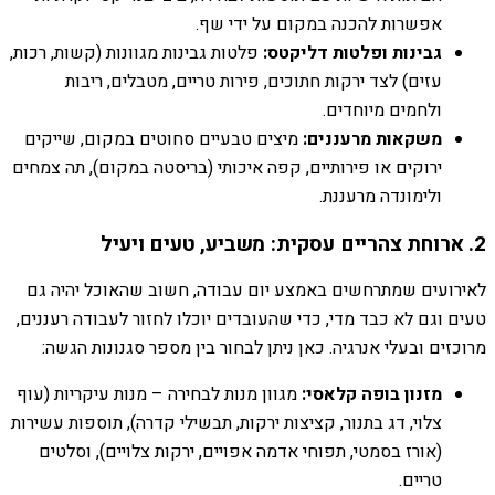
אפשרות להכנה במקום על ידי שף.
גבינות ופלטות דליקטס:
פלטות גבינות מגוונות (קשות, רכות,
עזים) לצד ירקות חתוכים, פירות טריים, מטבלים, ריבות
ולחמים מיוחדים.
משקאות מרעננים:
מיצים טבעיים סחוטים במקום, שייקים
ירוקים או פירותיים, קפה איכותי (בריסטה במקום), תה צמחים
ולימונדה מרעננת.
2. ארוחת צהריים עסקית: משביע, טעים ויעיל
לאירועים שמתרחשים באמצע יום עבודה, חשוב שהאוכל יהיה גם
טעים וגם לא כבד מדי, כדי שהעובדים יוכלו לחזור לעבודה רעננים,
מרוכזים ובעלי אנרגיה. כאן ניתן לבחור בין מספר סגנונות הגשה:
מזנון בופה קלאסי:
מגוון מנות לבחירה – מנות עיקריות (עוף
צלוי, דג בתנור, קציצות ירקות, תבשילי קדרה), תוספות עשירות
(אורז בסמטי, תפוחי אדמה אפויים, ירקות צלויים), וסלטים
טריים.