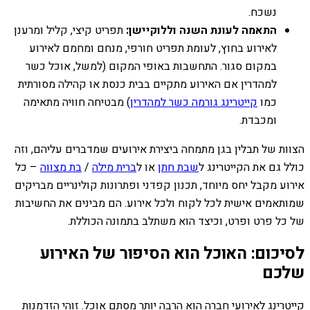
נשכח.
התאמה לעונת השנה וללוקיישן:
תפריט קיצי, קליל ומרענן
לאירוע בחוץ, לעומת תפריט חורפי, מנחם ומחמם לאירוע
במקום סגור. התחשבות באופי המקום (למשל, אוכל כשר
למהדרין אם האירוע מתקיים בבית כנסת או קהילה מסורתית
כמו
קייטרינג גורמה כשר למהדרין
) מבטיחה חוויה מתאימה
ומכבדת.
הצוות של תבלין בגן מתמחה ביצירת אירועים שמדברים עליהם, וזה
כולל גם את הקייטרינג ל
שבת חתן
או ל
ברית מילה
/
בת מצווה
– כל
אירוע מקבל יחס מיוחד, תכנון קפדני ופתרונות קולינריים מבריקים
שמותאמים אישית לכל לקוח ולכל אירוע. הם מבינים את החשיבות
של כל פרט ופרט, וכיצד הוא משתלב בתמונה הכוללת.
לסיכום: האוכל הוא הסיפור של האירוע
שלכם
קייטרינג לאירועי חברה הוא הרבה יותר מסתם אוכל. זוהי הזדמנות