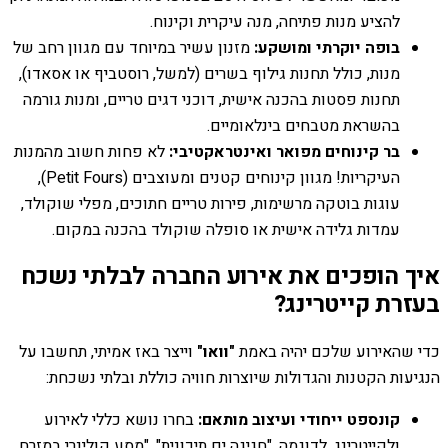
להציע מנות פתיחה, מנה עיקרית וקינוח.
בופה יוקרתי ומושקע:
מזנון עשיר במיוחד עם מגוון רחב של
מנות, כולל תחנות גילוף בשרים (למשל, רוסטביף או אסאדו),
תחנות פסטות בהכנה אישית, דוכני דגים טריים, ומנות גורמה
בהשראת מטבחים בינלאומיים.
בר קינוחים מפואר ואינטראקטיבי:
לא פחות חשוב מהמנות
העיקריות! מגוון קינוחים קטנים ומעוצבים (Petit Fours),
עוגות בוטקה מרשימות, פירות טריים חתוכים, מפלי שוקולד,
עמדות גלידה אישית או סופלה שוקולד בהכנה במקום.
איך הופכים את אירוע החברה לבלתי נשכח
בעזרת קייטרינג?
כדי שהאירוע שלכם יהיה באמת
"וואו"
וייצר באז אמיתי, תחשבו על
הנגיעות הקטנות והגדולות שיוצרות חוויה כוללת ובלתי נשכחת:
קונספט ייחודי ועיצוב מותאם:
בחרו נושא כללי לאירוע
ולקייטרינג. לדוגמה, "חגיגה ים תיכונית", "מסע קולינרי במזרח