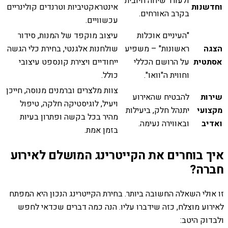
ולעורר שיחה חיובית
וחדשנות
אינטראקטיביות וטרנדים קולינריים
בקרב האורחים.
עכשוויים.
"העיניים אוכלות
עיצוב מוקפד של המנות, סידור
הצגה
ראשונות" – משפיע
שולחנות אלגנטי, בחירת כלי הגשה
אסתטית
על הרושם הכללי
ייחודיים ויצירת קונספט עיצובי
וחווית ה"וואו".
כולל.
צוות מלצרים וברמנים מנוסה, חייכן
שירות
להבטיח שהאירוע
ויעיל, לוגיסטיקה חלקה, טיפול
מקצועי
יתנהל חלק, ביעילות
מהיר בכל בקשה ופתרון בעיות
ואדיב
ובאווירה נעימה.
בזמן אמת.
איך בוחרים את הקייטרינג המושלם לאירוע
חברה?
זו אולי השאלה החשובה ביותר. בחירת הקייטרינג הנכון היא המפתח
לאירוע מוצלח, כזה שידברו עליו. הנה כמה דברים שכדאי לחפש
ולבדוק היטב: