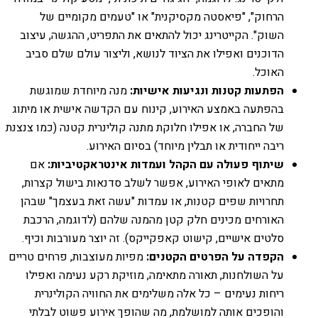
הרחוק", "פיאסטה מקסיקנית" או "טעמים מקומיים של
השוק". הקייטרינג יכול להתאים את התפריט, ההגשה, עיצוב
הדוכנים ואפילו את הציוד לנושא, וליצור עולם שלם סביב
האוכל.
הפתעות קטנות ונגיעות אישיות:
מנה מיוחדת שמוגשת
בהפתעה באמצע האירוע, קינוח עם הקדשה אישית או מיתוג
של החברה, או אפילו חלוקת מתנה קולינרית קטנה (כמו צנצנת
ריבה ייחודית או תבלין מיוחד) בסיום האירוע.
שיתוף פעולה עם הקהל ועמדות אינטראקטיביות:
אם
מתאים לאופי האירוע, אפשר לשלב סדנאות בישול קצרות,
תחרויות שפים קטנות, או עמדות "עשה זאת בעצמך" שבהן
האורחים מכינים חלק קטן מהמנה שלהם (לדוגמה, הרכבת
סלטים אישיים, קישוט קאפקייקס). זה יוצר מעורבות וכיף.
הקפדה על הפרטים הקטנים:
מפיות מעוצבות, פרחים טריים
על השולחנות, תאורה מתאימה, מוזיקת רקע נעימה ואפילו
ריחות נעימים – כל אלה משלימים את החוויה הקולינרית
והופכים אותה למושלמת, מה שהופך אירוע פשוט לבלתי