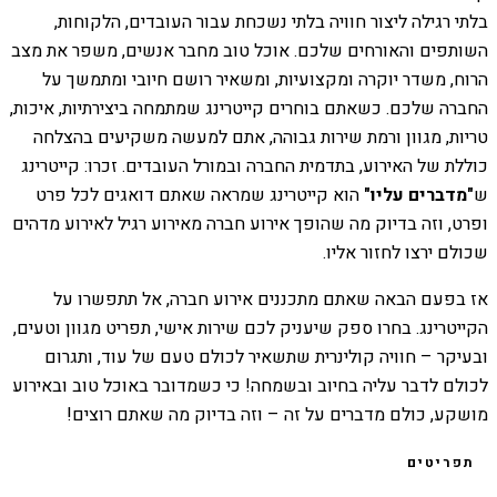
בלתי רגילה ליצור חוויה בלתי נשכחת עבור העובדים, הלקוחות,
השותפים והאורחים שלכם. אוכל טוב מחבר אנשים, משפר את מצב
הרוח, משדר יוקרה ומקצועיות, ומשאיר רושם חיובי ומתמשך על
החברה שלכם. כשאתם בוחרים קייטרינג שמתמחה ביצירתיות, איכות,
טריות, מגוון ורמת שירות גבוהה, אתם למעשה משקיעים בהצלחה
כוללת של האירוע, בתדמית החברה ובמורל העובדים. זכרו: קייטרינג
ש
"מדברים עליו"
הוא קייטרינג שמראה שאתם דואגים לכל פרט
ופרט, וזה בדיוק מה שהופך אירוע חברה מאירוע רגיל לאירוע מדהים
שכולם ירצו לחזור אליו.
אז בפעם הבאה שאתם מתכננים אירוע חברה, אל תתפשרו על
הקייטרינג. בחרו ספק שיעניק לכם שירות אישי, תפריט מגוון וטעים,
ובעיקר – חוויה קולינרית שתשאיר לכולם טעם של עוד, ותגרום
לכולם לדבר עליה בחיוב ובשמחה! כי כשמדובר באוכל טוב ובאירוע
מושקע, כולם מדברים על זה – וזה בדיוק מה שאתם רוצים!
תפריטים