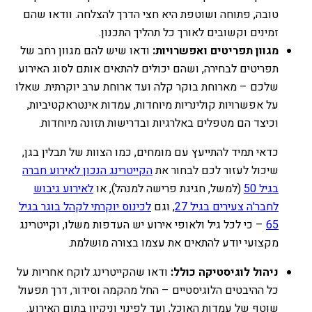
טובה, פתוחה ושוטפת היא חצי הדרך להצלחה. וודאו שהם
זמינים וקשובים לאורך כל תהליך התכנון.
מגוון תפריטים ואפשרויות:
ודאו שיש להם מגוון רחב של
תפריטים לבחירה, ושהם יכולים להתאים אותם לסוג האירוע
שלכם – מארוחת בוקר קלה ועד ארוחת ערב יוקרתית. שאלו
על אפשרויות קולינריות מיוחדות, עמדות אינטראקטיביות,
וכיצד הם מטפלים באלרגיות ובדרישות תזונה מיוחדות.
כדאי תמיד להתייעץ עם מומחים, כמו הצוות של תבלין בגן,
שיכול לעזור לכם לבחור את
הקייטרינג הנכון לאירוע חברה
בגיל 50
(למשל, חגיגת פרישה למנהל), או
לאירוע גיבוש
לחבר'ה צעירים בגיל 27
, וגם
לכינוס יוקרתי לקהל בוגר בגיל
65
– כי לכל גיל ולאופי אירוע יש העדפות משלו, וקייטרינג
מקצועי יודע להתאים את עצמו בצורה מושלמת.
ניהול לוגיסטיקה כולל:
ודאו שהקייטרינג לוקח אחריות על
כל ההיבטים הלוגיסטיים – החל מהקמה וסידור, דרך תפעול
שוטף של עמדות האוכל, ועד לפינוי וניקיון בתום האירוע.