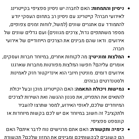
ניסיון והתמחות:
האם לחברה יש ניסיון ספציפי בקייטרינג
לאירועי חברה? קייטרינג עם ניסיון רב בתחום העסקי יודע
להתמודד עם אתגרים שונים (למשל, לוחות זמנים צפופים,
מספר משתתפים גדול, צרכים מגוונים) ועם גדלים שונים של
אירועים. ודאו שהם מבינים את הצרכים הייחודיים של אירועי
חברה.
המלצות ומוניטין:
מה לקוחות אחרים, במיוחד חברות ועסקים,
אומרים עליהם? חפשו המלצות מפורטות מחברות שארגנו
אירועים דומים. מוניטין חיובי הוא אינדיקטור חזק לאמינות
ולסטנדרטים גבוהים.
גמישות ויכולת התאמה:
האם הקייטרינג מוכן ובעל יכולת
להתאים את התפריט, את סגנון ההגשה ואת השירות לצרכים
המיוחדים שלכם, לאופי האירוע, למסר שתרצו להעביר
ולתקציב? זה חשוב במיוחד אם יש לכם בקשות מיוחדות או
קונספט ספציפי.
כימיה ותקשורת:
האם אתם מרגישים נוח לדבר איתם? האם
הם קשובים לבקשותיכם ומבינים את החזון שלכם? תקשורת