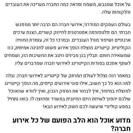
על אוכל שמגבש, משמח ומראה כמה החברה מעריכה את העובדים
והלקוחות שלה.
בעולם העסקים המודרני, אירועי חברה הם הרבה יותר ממפגש
חברתי. הם פלטפורמה אסטרטגית לחיזוק קשרים, הצגת ערכים
ארגוניים ושיפור מורל העובדים. ובמרכז כל זה, עומדת החוויה
הקולינרית. קייטרינג מוצלח הופך אירוע פשוט לחגיגה אמיתית, כזו
שמשאירה חותם. תבלין בגן מבינים היטב את החשיבות הזו, ושמחים
לשתף אתכם בסודות הקייטרינג לאירועי חברה שמדברים עליו.
במאמר הזה נצלול לעולם המרתק של קייטרינג לאירועי חברה. נגלה
למה הוא כל כך חשוב, אילו סוגי אירועים קיימים, מה הופך קייטרינג
למוצלח במיוחד, איך לבחור את הספק הנכון, ואיך לוודא שהאוכל
שלכם יהפוך לשיחת היום החיובית במשרד ומחוצה לו. בואו נתחיל
במסע קולינרי שיעשה לכם חשק לאירוע הבא!
מדוע אוכל הוא הלב הפועם של כל אירוע
חברה?