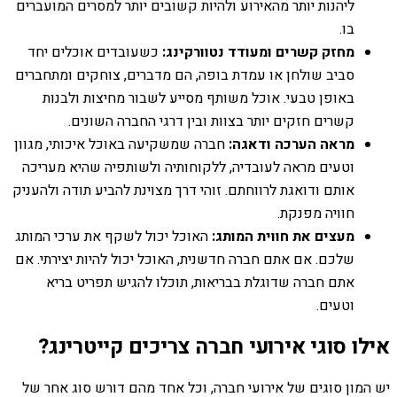
ליהנות יותר מהאירוע ולהיות קשובים יותר למסרים המועברים
בו.
מחזק קשרים ומעודד נטוורקינג:
כשעובדים אוכלים יחד
סביב שולחן או עמדת בופה, הם מדברים, צוחקים ומתחברים
באופן טבעי. אוכל משותף מסייע לשבור מחיצות ולבנות
קשרים חזקים יותר בצוות ובין דרגי החברה השונים.
מראה הערכה ודאגה:
חברה שמשקיעה באוכל איכותי, מגוון
וטעים מראה לעובדיה, ללקוחותיה ולשותפיה שהיא מעריכה
אותם ודואגת לרווחתם. זוהי דרך מצוינת להביע תודה ולהעניק
חוויה מפנקת.
מעצים את חווית המותג:
האוכל יכול לשקף את ערכי המותג
שלכם. אם אתם חברה חדשנית, האוכל יכול להיות יצירתי. אם
אתם חברה שדוגלת בבריאות, תוכלו להגיש תפריט בריא
וטעים.
אילו סוגי אירועי חברה צריכים קייטרינג?
יש המון סוגים של אירועי חברה, וכל אחד מהם דורש סוג אחר של