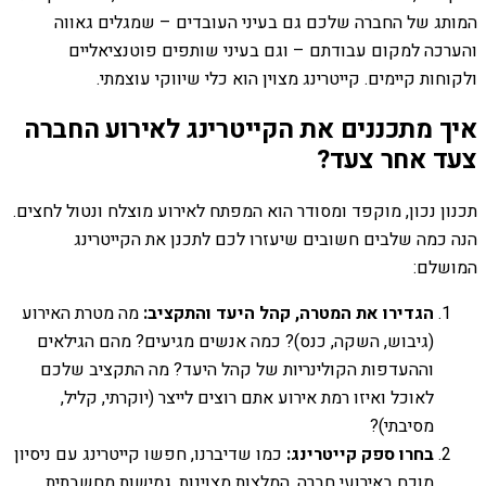
המותג של החברה שלכם גם בעיני העובדים – שמגלים גאווה
והערכה למקום עבודתם – וגם בעיני שותפים פוטנציאליים
ולקוחות קיימים. קייטרינג מצוין הוא כלי שיווקי עוצמתי.
איך מתכננים את הקייטרינג לאירוע החברה
צעד אחר צעד?
תכנון נכון, מוקפד ומסודר הוא המפתח לאירוע מוצלח ונטול לחצים.
הנה כמה שלבים חשובים שיעזרו לכם לתכנן את הקייטרינג
המושלם:
הגדירו את המטרה, קהל היעד והתקציב:
מה מטרת האירוע
(גיבוש, השקה, כנס)? כמה אנשים מגיעים? מהם הגילאים
וההעדפות הקולינריות של קהל היעד? מה התקציב שלכם
לאוכל ואיזו רמת אירוע אתם רוצים לייצר (יוקרתי, קליל,
מסיבתי)?
בחרו ספק קייטרינג:
כמו שדיברנו, חפשו קייטרינג עם ניסיון
מוכח באירועי חברה, המלצות מצוינות, גמישות מחשבתית