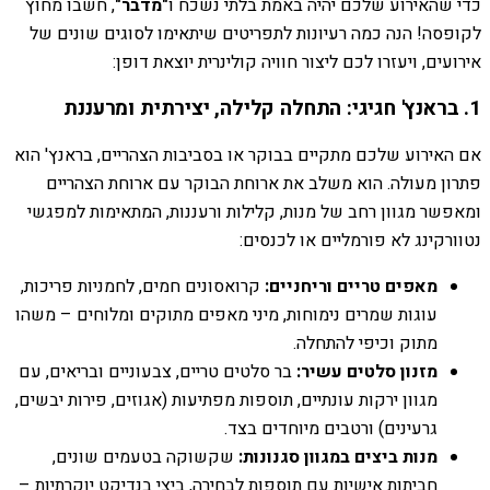
כדי שהאירוע שלכם יהיה באמת בלתי נשכח ו
"מדבר"
, חשבו מחוץ
לקופסה! הנה כמה רעיונות לתפריטים שיתאימו לסוגים שונים של
אירועים, ויעזרו לכם ליצור חוויה קולינרית יוצאת דופן:
1. בראנץ' חגיגי: התחלה קלילה, יצירתית ומרעננת
אם האירוע שלכם מתקיים בבוקר או בסביבות הצהריים, בראנץ' הוא
פתרון מעולה. הוא משלב את ארוחת הבוקר עם ארוחת הצהריים
ומאפשר מגוון רחב של מנות, קלילות ורעננות, המתאימות למפגשי
נטוורקינג לא פורמליים או לכנסים:
מאפים טריים וריחניים:
קרואסונים חמים, לחמניות פריכות,
עוגות שמרים נימוחות, מיני מאפים מתוקים ומלוחים – משהו
מתוק וכיפי להתחלה.
מזנון סלטים עשיר:
בר סלטים טריים, צבעוניים ובריאים, עם
מגוון ירקות עונתיים, תוספות מפתיעות (אגוזים, פירות יבשים,
גרעינים) ורטבים מיוחדים בצד.
מנות ביצים במגוון סגנונות:
שקשוקה בטעמים שונים,
חביתות אישיות עם תוספות לבחירה, ביצי בנדיקט יוקרתיות –