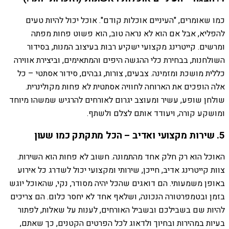
כמו שאומרים, "העיניים אוכלות קודם". אוכל יכול להיות טעים
להפליא, אבל אם הוא לא נראה טוב, הוא פשוט פחות מפתה
ומרשים. קייטרינג מקצועי ישקיע רבות בעיצוב המנות, בסידור
השולחנות, בבחירת כלי ההגשה היפים והמתאימים, וביצירת אווירה
כללית מושכת ומזמינה. צבעים, צורות, גבהים, סידור אסתטי – כל
אלה הופכים את הארוחה לחוויה אסתטית לא פחות מקולינרית.
שולחן שופע, עשיר ומעוצב יגרום לאורחים להרגיש שמשהו מיוחד
ומושקע קורה, ויעודד אותם לצלם ולשתף.
5. שירות מקצועי ואדיב – הכל מתקתק כמו שעון
האוכל הוא רק חלק אחד מהתמונה. חשוב לא פחות הוא השירות.
צוות קייטרינג אדיב, חייכן, שירותי ומקצועי יכול לשדרג כל אירוע
באופן משמעותי. הם דואגים שהכל יהיה מסודר, נקי, שהאוכל יוגש
בזמן ובטמפרטורה הנכונה, ושלאף אחד לא יחסר כלום. הם צריכים
להיות שם בשבילכם ובשביל האורחים, לענות על שאלות, לפתור
בעיות במהירות ובחיוך ולדאוג לכל הפרטים הקטנים, כך שאתם,