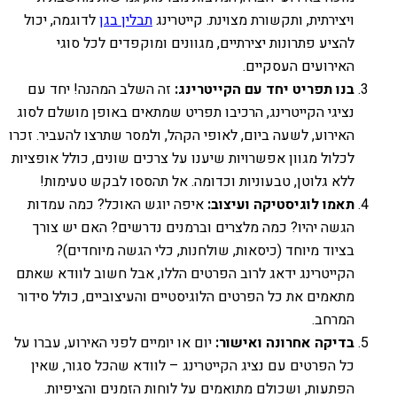
ויצירתית, ותקשורת מצוינת. קייטרינג
תבלין בגן
לדוגמה, יכול
להציע פתרונות יצירתיים, מגוונים ומוקפדים לכל סוגי
האירועים העסקיים.
בנו תפריט יחד עם הקייטרינג:
זה השלב המהנה! יחד עם
נציגי הקייטרינג, הרכיבו תפריט שמתאים באופן מושלם לסוג
האירוע, לשעה ביום, לאופי הקהל, ולמסר שתרצו להעביר. זכרו
לכלול מגוון אפשרויות שיענו על צרכים שונים, כולל אופציות
ללא גלוטן, טבעוניות וכדומה. אל תהססו לבקש טעימות!
תאמו לוגיסטיקה ועיצוב:
איפה יוגש האוכל? כמה עמדות
הגשה יהיו? כמה מלצרים וברמנים נדרשים? האם יש צורך
בציוד מיוחד (כיסאות, שולחנות, כלי הגשה מיוחדים)?
הקייטרינג ידאג לרוב הפרטים הללו, אבל חשוב לוודא שאתם
מתאמים את כל הפרטים הלוגיסטיים והעיצוביים, כולל סידור
המרחב.
בדיקה אחרונה ואישור:
יום או יומיים לפני האירוע, עברו על
כל הפרטים עם נציג הקייטרינג – לוודא שהכל סגור, שאין
הפתעות, ושכולם מתואמים על לוחות הזמנים והציפיות.