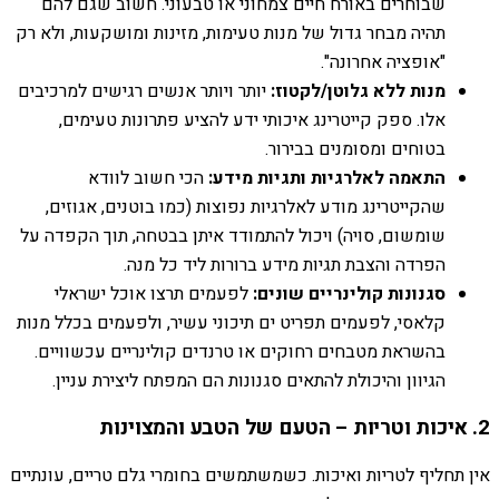
שבוחרים באורח חיים צמחוני או טבעוני. חשוב שגם להם
תהיה מבחר גדול של מנות טעימות, מזינות ומושקעות, ולא רק
"אופציה אחרונה".
מנות ללא גלוטן/לקטוז:
יותר ויותר אנשים רגישים למרכיבים
אלו. ספק קייטרינג איכותי ידע להציע פתרונות טעימים,
בטוחים ומסומנים בבירור.
התאמה לאלרגיות ותגיות מידע:
הכי חשוב לוודא
שהקייטרינג מודע לאלרגיות נפוצות (כמו בוטנים, אגוזים,
שומשום, סויה) ויכול להתמודד איתן בבטחה, תוך הקפדה על
הפרדה והצבת תגיות מידע ברורות ליד כל מנה.
סגנונות קולינריים שונים:
לפעמים תרצו אוכל ישראלי
קלאסי, לפעמים תפריט ים תיכוני עשיר, ולפעמים בכלל מנות
בהשראת מטבחים רחוקים או טרנדים קולינריים עכשוויים.
הגיוון והיכולת להתאים סגנונות הם המפתח ליצירת עניין.
2. איכות וטריות – הטעם של הטבע והמצוינות
אין תחליף לטריות ואיכות. כשמשתמשים בחומרי גלם טריים, עונתיים