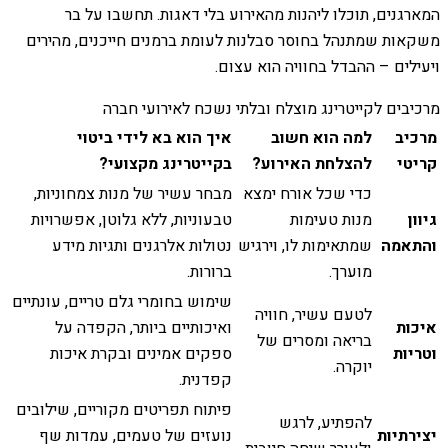
המארגנים, תוכלו ליהנות מהאירוע בלי דאגות. תחשבו על בר
משקאות שמתנהל בחוסר סבלנות לעומת ברמנים חייכנים, מהירים
ויעילים – ההבדל בחוויה הוא עצום.
מרכיבים לקייטרינג מוצלח ובלתי נשכח לאירועי חברה
מרכיב
למה הוא חשוב
איך הוא בא לידי ביטוי
קריטי
להצלחת האירוע?
בקייטרינג מקצועי?
כדי שכל אורח ימצא
מבחר עשיר של מנות צמחוניות,
גיוון
מנות טעימות
טבעוניות, ללא גלוטן, אפשרויות
והתאמה
שמתאימות לו, וירגיש
נטולות אלרגנים ותגיות מידע
מוערך.
ברורות.
שימוש בחומרי גלם טריים, עונתיים
לטעם עשיר, חוויה
איכות
ואיכותיים ביותר, הקפדה על
בריאה ומסרים של
וטריות
ספקים אמינים ובקרת איכות
יוקרה.
קפדנית.
פיתוח תפריטים מקוריים, שילובים
להפתיע, לרגש
יצירתיות
נועזים של טעמים, עמדות שף