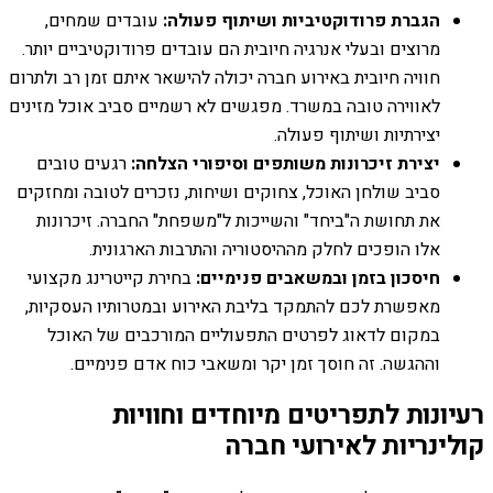
הגברת פרודוקטיביות ושיתוף פעולה:
עובדים שמחים,
מרוצים ובעלי אנרגיה חיובית הם עובדים פרודוקטיביים יותר.
חוויה חיובית באירוע חברה יכולה להישאר איתם זמן רב ולתרום
לאווירה טובה במשרד. מפגשים לא רשמיים סביב אוכל מזינים
יצירתיות ושיתוף פעולה.
יצירת זיכרונות משותפים וסיפורי הצלחה:
רגעים טובים
סביב שולחן האוכל, צחוקים ושיחות, נזכרים לטובה ומחזקים
את תחושת ה"ביחד" והשייכות ל"משפחת" החברה. זיכרונות
אלו הופכים לחלק מההיסטוריה והתרבות הארגונית.
חיסכון בזמן ובמשאבים פנימיים:
בחירת קייטרינג מקצועי
מאפשרת לכם להתמקד בליבת האירוע ובמטרותיו העסקיות,
במקום לדאוג לפרטים התפעוליים המורכבים של האוכל
וההגשה. זה חוסך זמן יקר ומשאבי כוח אדם פנימיים.
רעיונות לתפריטים מיוחדים וחוויות
קולינריות לאירועי חברה