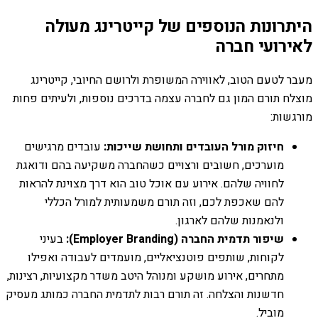
היתרונות הנוספים של קייטרינג מעולה
לאירועי חברה
מעבר לטעם הטוב, לאווירה המשופרת ולרושם החיובי, קייטרינג
מוצלח תורם המון גם לחברה עצמה בדרכים נוספות, ולעיתים פחות
מורגשות:
חיזוק מורל העובדים ותחושת שייכות:
עובדים מרגישים
מוערכים, חשובים ורצויים כשהחברה משקיעה בהם ודואגת
לחוויה שלהם. אירוע עם אוכל טוב הוא דרך מצוינת להראות
להם שאכפת לכם, וזה תורם משמעותית למורל הכללי
ולנאמנות שלהם לארגון.
שיפור תדמית החברה (Employer Branding):
בעיני
לקוחות, שותפים פוטנציאליים, מועמדים לעבודה ואפילו
מתחרים, אירוע מושקע ומנוהל היטב משדר מקצועיות, רצינות,
חדשנות והצלחה. זה תורם רבות לתדמית החברה כמותג מעסיק
מוביל.