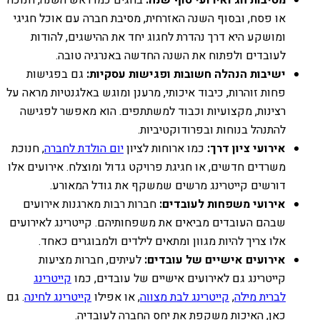
מסיבות חג ואירועי סוף שנה:
בחגים כמו ראש השנה, חנוכה
או פסח, ובסוף השנה האזרחית, מסיבת חברה עם אוכל חגיגי
ומושקע היא דרך נהדרת לחגוג יחד את ההישגים, להודות
לעובדים ולפתוח את השנה החדשה באנרגיה טובה.
ישיבות הנהלה חשובות ופגישות עסקיות:
גם בפגישות
פחות זוהרות, כיבוד איכותי, מרענן ומוגש באלגנטיות מראה על
רצינות, מקצועיות וכבוד למשתתפים. הוא מאפשר לפגישה
להתנהל בנוחות ובפרודוקטיביות.
אירועי ציון דרך:
כמו ארוחות לציון
יום הולדת לחברה
, חנוכת
משרדים חדשים, או חגיגת פרויקט גדול ומוצלח. אירועים אלו
דורשים קייטרינג מרשים שמשקף את גודל המאורע.
אירועי משפחות לעובדים:
חברות רבות מארגנות אירועים
שבהם העובדים מביאים את משפחותיהם. קייטרינג לאירועים
אלו צריך להיות מגוון ומתאים לילדים ולמבוגרים כאחד.
אירועים אישיים של עובדים:
לעיתים, חברות מציעות
קייטרינג גם לאירועים אישיים של עובדים, כמו
קייטרינג
לברית מילה
,
קייטרינג לבת מצווה
, או אפילו
קייטרינג לחינה
. גם
כאן, האיכות משקפת את יחס החברה לעובדיה.