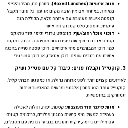
מנות אישיות (Boxed Lunches):
פתרון נוח, מהיר והיגייני
במיוחד, במיוחד אם אין הרבה מקום או זמן. כל עובד מקבל
קופסה אישית מעוצבת עם ארוחה מלאה, הכוללת מנה
עיקרית, תוספת, סלט קטן וקינוח אישי.
דוכני אוכל רחוב/שף:
קונספט טרנדי וכיפי. פוד טראקס
קטנים או דוכני שף שמציעים מנות מסוימות בהכנה במקום,
כמו: דוכן המבורגרים מיני איכותיים, דוכן פסטה טרייה בהכנה
אישית עם רטבים שונים, דוכן אסאדו, או דוכן סושי טרי.
3. קוקטייל וקבלת פנים: כיבוד קל עם סטייל ושיק
לאירועים קצרים יותר, לפני ארוחה גדולה, או כמפגש חברתי קליל,
קוקטייל עומד הוא פתרון אלגנטי ומרשים המאפשר שיחות
ונטוורקינג בחופשיות:
מנות פינגר פוד מעוצבות:
קטנות, יפות, וקלות לאכילה
בעמידה. למשל: מיני קישים במגוון מילויים, כריכונים קטנים
עם מילויים גורמה, ירקות חתוכים בגביעי זכוכית עם מטבלים,