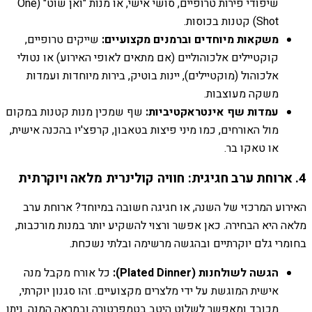
שיפודי פירות טרופיים, סושי אישי, או מנות "ואן שוט" (One
Shot) קטנות בכוסות.
משקאות מיוחדים וברמנים מקצועיים:
שייקים טרופיים,
קוקטיילים אלכוהוליים (אם מתאים לאופי האירוע) או נטולי
אלכוהול (מוקטיילים), יינות בוטיק, בירות מיוחדות ועמדות
משקה מעוצבות.
עמדות שף אינטראקטיביות:
שף שמכין מנות קטנות במקום
מול האורחים, כמו מיני פיצות בטאבון, קרפצ'יו בהכנה אישית,
או טאקו בר.
4. ארוחת ערב חגיגית: חוויה קולינרית מלאה ויוקרתית
האירוע המרכזי של השנה, או חגיגה חשובה במיוחד? ארוחת ערב
מלאה היא הבחירה. כאן אפשר ורצוי להשקיע יותר במנות מורכבות,
בחומרי גלם יוקרתיים ובהגשה מרשימה ובלתי נשכחת.
הגשה לשולחנות (Plated Dinner):
כל אורח מקבל מנה
אישית המוגשת על ידי מלצרים מקצועיים. זהו סגנון יוקרתי,
מכובד ומאפשר לשלוט היטב בטמפרטורה ובמראה המנה. ניתן