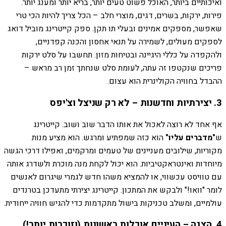
ואיכותיים ביותר, האוכל פשוט טעים יותר, בריא יותר ומענג יותר.
פירות, ירקות, בשרים, דגים, מוצרי חלב – הכל צריך להיות הכי טרי
שאפשר, מספקים אמינים ובעלי תו תקן. ספק קייטרינג מוביל דואג
לספקים מעולים, לשמירה על תנאי אחסון והכנה קפדניים,
ולהקפדה על כללי היגיינה ובטיחות מזון. תחשבו על סלט ירקות
פריכים שנקטפו זה עתה, לעומת סלט שנחתך זמן רב מראש –
ההבדל בחוויה הקולינרית הוא עצום.
3. יצירתיות וחדשנות – לא רק שניצל וצ'יפס
אף אחד לא רוצה לאכול את אותו הדבר שוב ושוב. קייטרינג
ש
"מדברים עליו"
הוא כזה שמפתיע ומרגש. הוא מציע מנות
מקוריות, שילובים מעניינים של טעמים ומרקמים, ואפילו דרכי הגשה
מיוחדות ואינטראקטיביות. הוא יכול לקחת מנה מוכרת ולשדרג אותה
עם טוויסט עכשווי, או להמציא משהו חדש לגמרי שיגרום לאנשים
לומר "וואו!" ולבקש את המתכון. קייטרינג יצירתי מתעדכן בטרנדים
עולמיים, ומשלב טכניקות בישול מתקדמות כדי להגיש חוויה ייחודית.
4. הצגה – העיניים אוכלות ראשונות (וזוכרות יותר!)