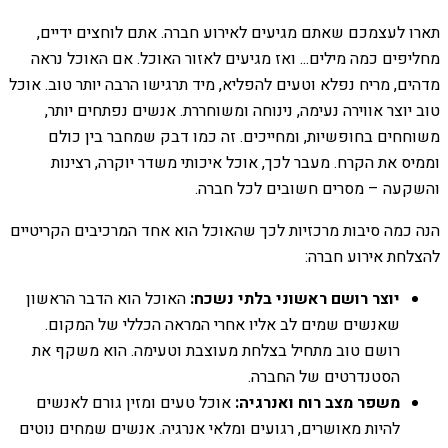
תארו לעצמכם שאתם מגיעים לאירוע חברה. אתם לוחצים ידיים,
מחליפים כמה מילים... ואז מגיעים לאזור האוכל. אם האוכל נראה
מדהים, מריח נפלא וטעים להפליא, מיד תרגישו הרבה יותר טוב. אוכל
טוב יוצר אווירה נעימה, נינוחה ומשוחררת. אנשים נפתחים יותר,
משוחחים בחופשיות, ומחייכים. זה כמו דבק שמחבר בין כולם
וממיס את הקרח. מעבר לכך, אוכל איכותי משדר יוקרה, רצינות
והשקעה – מסרים חשובים לכל חברה.
הנה כמה סיבות מרכזיות לכך שהאוכל הוא אחד המרכיבים הקריטיים
להצלחת אירוע חברה:
יוצר רושם ראשוני בלתי נשכח:
האוכל הוא הדבר הראשון
שאנשים שמים לב אליו אחרי המראה הכללי של המקום.
רושם טוב מתחיל בצלחת מעוצבת וטעימה. הוא משקף את
הסטנדרטים של החברה.
משפר מצב רוח ואנרגיה:
אוכל טעים ומזין גורם לאנשים
להיות מאושרים, רגועים ומלאי אנרגיה. אנשים שמחים נוטים