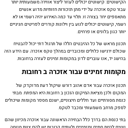
הקישוטים: קישוטים יכולים לעזור ליצור אווירה משמעותית יותר
עבור טקס אזכרה על ידי מתן תזכורות חזותיות מדוע אנשים
מתאספים יחד בצורה זו. תלוי עד כמה האירוע יהיה רשמי או לא
רשמי, קישוטים יכולים לנוע בין וילונות קודרים לפריטים חגיגיים
יותר כגון בלונים או פרחים.
תכנון מראש של כל ההיבטים הללו של תרגול דתי יכול להבטיח
שכולם ירגישו כלולים ומכובדים במהלך טקס אזכרה. עם הידע הזה
בהישג יד, אנו עוברים לדון במקומות זמינים לעזרה ברחובות.
מקומות זמינים עבור אזכרה ב רחובות
תכנון אזכרה עבור אדם אהוב דורש שיקול דעת מדוקדק של
המקום ולכן מציאת המיקום הנכון ב רחובות היא המפתח. מבתי
כנסת מסורתיים ועד חללים חיצוניים, ישנם מספר מקומות שיכולים
לספק מרחב משמעותי ומכבד לטקס.
בתי כנסת הם בדרך כלל הבחירה הראשונה עבור אזכרה מכיוון שהם
נוטים להיות חמים ומזמינים ולעתים קרובות יש להם צוות מנוסה