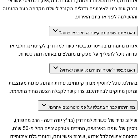
אנחנו מקבלים תשלום במזומן, בהעברה בנקאית, בכרטיסי אשראי
ובבקשות ביט. לאירועים גדולים מקובל לשלם מקדמה בעת ההזמנה
וההשלמה לפני או ביום האירוע.
האם אתם עושים גם קייטרינג חלבי או פרווה?
אנחנו מתמחים בקייטרינג בשרי כשר למהדרין. לקייטרינג חלבי או
פרווה נוכל להמליץ על ספקים מומלצים באותה רמת כשרות.
האם אפשר להוסיף קינוחים או עוגות לאירוע?
בהחלט. נוכל להוסיף מגוון קינוחים, פירות העונה, עוגות מעוצבות
ומזנון מתוקים לבחירתכם. צרו קשר לקבלת הצעת מחיר מותאמת.
מה היתרון לבחור בתבלין על פני קייטרינגים אחרים?
שילוב נדיר של כשרות למהדרין (בד״ץ יורה דעה - הרב מחפוד),
ניסיון של שנים באירועים, מחירים אטרקטיביים החל מ-50 ש״ח,
התאמה אישית לכל אירוע, שירות אישי וחם, וחומרי גלם איכותיים