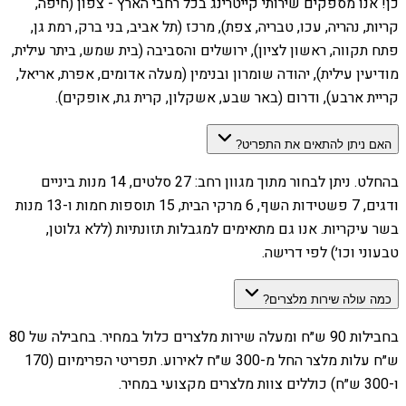
כן! אנו מספקים שירותי קייטרינג בכל רחבי הארץ - צפון (חיפה,
קריות, נהריה, עכו, טבריה, צפת), מרכז (תל אביב, בני ברק, רמת גן,
פתח תקווה, ראשון לציון), ירושלים והסביבה (בית שמש, ביתר עילית,
מודיעין עילית), יהודה שומרון ובנימין (מעלה אדומים, אפרת, אריאל,
קריית ארבע), ודרום (באר שבע, אשקלון, קרית גת, אופקים).
האם ניתן להתאים את התפריט?
בהחלט. ניתן לבחור מתוך מגוון רחב: 27 סלטים, 14 מנות ביניים
ודגים, 7 פשטידות השף, 6 מרקי הבית, 15 תוספות חמות ו-13 מנות
בשר עיקריות. אנו גם מתאימים למגבלות תזונתיות (ללא גלוטן,
טבעוני וכו׳) לפי דרישה.
כמה עולה שירות מלצרים?
בחבילות 90 ש״ח ומעלה שירות מלצרים כלול במחיר. בחבילה של 80
ש״ח עלות מלצר החל מ-300 ש״ח לאירוע. תפריטי הפרימיום (170
ו-300 ש״ח) כוללים צוות מלצרים מקצועי במחיר.