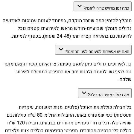
כמה זמן מראש צריך להזמין?
מומלץ להזמין כמה שיותר מוקדם, במיוחד לעונות עמוסות. לאירועים
גדולים מומלץ שבועיים-חודש מראש. לאירועים קטנים נוכל
להיענות גם בהתראה קצרה יותר (24-48 שעות), בכפוף לזמינות.
האם יש אפשרות לטעימה לפני ההזמנה?
כן, לאירועים גדולים ניתן לתאם טעימה. צרו איתנו קשר ונתאם מועד
נוח להיפגש, לטעום ולבנות יחד את התפריט המושלם לאירוע
שלכם.
מה כלול במחיר החבילה?
כל חבילה כוללת את האוכל (סלטים, מנות ראשונות, עיקריות
ותוספות) כפי שמפורט באתר. החבילות החל מ-80 ש״ח כוללות גם
שתייה קלה וכלים חד-פעמיים מהודרים בצבעים. חבילת 120 ש״ח
כוללת כלי חרסינה מהודרים. תפריטי הפרימיום כוללים צוות מלצרים