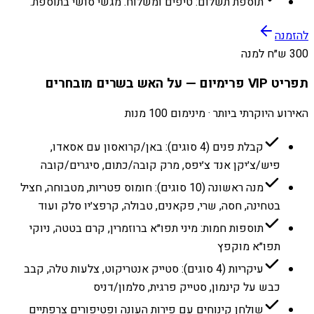
תוספת תשלום: טיפים ומשלוח. מגשי סושי בתוספת.
להזמנה
300 ש״ח למנה
תפריט VIP פרימיום — על האש בשרים מובחרים
האירוע היוקרתי ביותר · מינימום 100 מנות
קבלת פנים (4 סוגים): באן/קרואסון עם אסאדו,
פיש/צ׳יקן אנד צ׳יפס, מרק קובה/כתום, סיגרים/קובה
מנה ראשונה (10 סוגים): חומוס פטריות, מטבוחה, חציל
בטחינה, חסה, שרי, פקאנים, טבולה, קרפצ׳יו סלק ועוד
תוספות חמות: מיני תפו״א ברוזמרין, קרם בטטה, ניוקי
תפו״א מוקפץ
עיקריות (4 סוגים): סטייק אנטריקוט, צלעות טלה, קבב
כבש על קינמון, סטייק פרגית, סלמון/דניס
שולחן קינוחים עם פירות העונה ופטיפורים צרפתיים