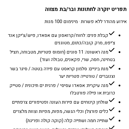
תפריט יוקרה לחתונות ובר/בת מצווה
אירוע מהודר ללא פשרות · מינימום 100 מנות
קבלת פנים: לחוח/קרואסון עם אסאדו, פיש/צ׳יקן אנד
צ׳יפס, מרק קובה/כתום, מטוגנים
מנה ראשונה: 11 סוגים (חומוס פטריות, מטבוחה, חציל
בטחינה, חסה, שרי, פקאנים, טבולה ועוד)
מנת ביניים: סלמון קראסט עם פירה בטטה / סיגר בשר
וצנוברים / טורטייה פטריות יער
מנה עיקרית: אסאדו עסיסי / פרגית ים תיכונית / סטייק
כרובית או פילה פורטבלו
שולחן קינוחים עם פירות העונה ופטיפורים צרפתיים
כלים פורצלן וכלי הגשה, מפות, מפיות וצוות מלצרים
שתייה חמה ושתייה קלה (קוקה קולה ופריגת)