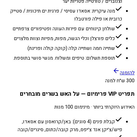
וצנוברים / טורטייה פטריות יער
מנה עיקרית: אסאדו עסיסי / פרגית ים תיכונית / סטייק
כרובית או פילה פורטבלו
שולחן קינוחים עם פירות העונה ופטיפורים צרפתיים
כלים פורצלן וכלי הגשה, מפות, מפיות וצוות מלצרים
שתייה חמה ושתייה קלה (קוקה קולה ופריגת)
תוספת תשלום: טיפים ומשלוח. מגשי סושי בתוספת.
להזמנה
300 ש״ח למנה
תפריט VIP פרימיום — על האש בשרים מובחרים
האירוע היוקרתי ביותר · מינימום 100 מנות
קבלת פנים (4 סוגים): באן/קרואסון עם אסאדו,
פיש/צ׳יקן אנד צ׳יפס, מרק קובה/כתום, סיגרים/קובה