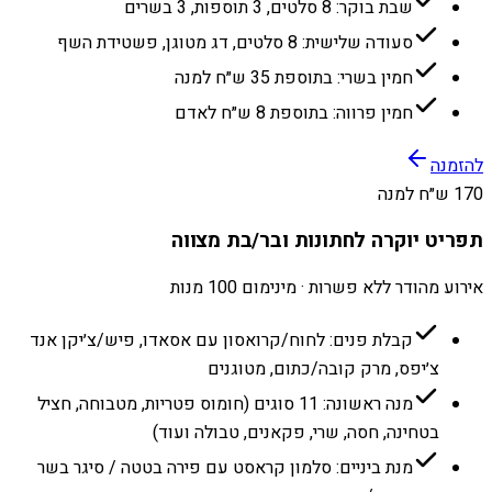
שבת בוקר: 8 סלטים, 3 תוספות, 3 בשרים
סעודה שלישית: 8 סלטים, דג מטוגן, פשטידת השף
חמין בשרי: בתוספת 35 ש״ח למנה
חמין פרווה: בתוספת 8 ש״ח לאדם
להזמנה
170 ש״ח למנה
תפריט יוקרה לחתונות ובר/בת מצווה
אירוע מהודר ללא פשרות · מינימום 100 מנות
קבלת פנים: לחוח/קרואסון עם אסאדו, פיש/צ׳יקן אנד
צ׳יפס, מרק קובה/כתום, מטוגנים
מנה ראשונה: 11 סוגים (חומוס פטריות, מטבוחה, חציל
בטחינה, חסה, שרי, פקאנים, טבולה ועוד)
מנת ביניים: סלמון קראסט עם פירה בטטה / סיגר בשר