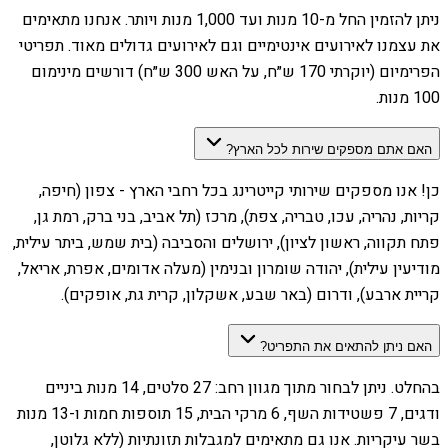
ניתן להזמין החל מ-10 מנות ועד 1,000 מנות ויותר. אנחנו מתאימים
את עצמנו לאירועים אינטימיים וגם לאירועים גדולים מאוד. תפריטי
הפרימיום (יוקרתי 170 ש״ח, על האש 300 ש״ח) דורשים מינימום
100 מנות.
האם אתם מספקים שירות לכל הארץ?
כן! אנו מספקים שירותי קייטרינג בכל רחבי הארץ - צפון (חיפה,
קריות, נהריה, עכו, טבריה, צפת), מרכז (תל אביב, בני ברק, רמת גן,
פתח תקווה, ראשון לציון), ירושלים והסביבה (בית שמש, ביתר עילית,
מודיעין עילית), יהודה שומרון ובנימין (מעלה אדומים, אפרת, אריאל,
קריית ארבע), ודרום (באר שבע, אשקלון, קרית גת, אופקים).
האם ניתן להתאים את התפריט?
בהחלט. ניתן לבחור מתוך מגוון רחב: 27 סלטים, 14 מנות ביניים
ודגים, 7 פשטידות השף, 6 מרקי הבית, 15 תוספות חמות ו-13 מנות
בשר עיקריות. אנו גם מתאימים למגבלות תזונתיות (ללא גלוטן,