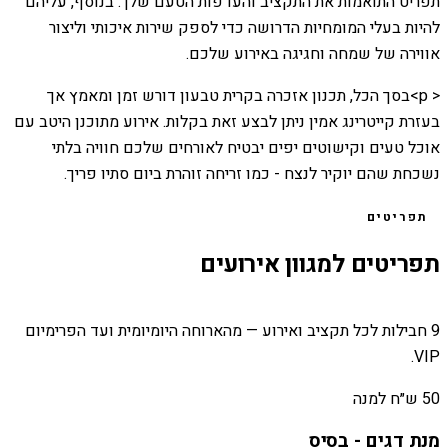
תפריט התואמות את התקציב והעדפות הטעם שלך. בנוסף, עליהם
להיות בעלי המומחיות הדרושה כדי לספק שירות איכותי וליצור
אווירה של שמחה וחגיגה באירוע שלכם.
< p>בסך הכל, תכנון אזכרה בקרית טבעון דורש זמן ומאמץ אך
בעזרת קייטרינג אמין ניתן לבצע זאת בקלות. אירוע מתוכנן היטב עם
אוכל טעים וקישוטים יפים יבטיח לאורחים שלכם חוויה בלתי
נשכחת שהם יוקיר לנצח - כמו זריחה זוהרת ביום סתיו פריך.
תפריטים
תפריטים למגוון אירועים
9 חבילות לכל תקציב ואירוע — מהארוחה היומיומית ועד הפרימיום
VIP.
50 ש״ח למנה
מנת דגים - בסיס