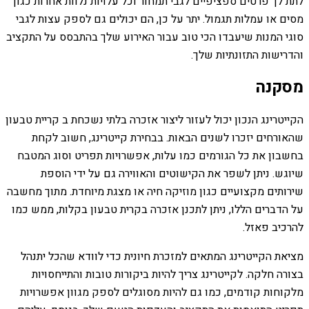
לתת לך פרטים ספציפיים לגבי תמחור וכל עלויות נלוות אחרות כגון
מסים או עמלות תגמול. יתר על כן, הם יכולים גם לספק עצות לגבי
סוגי המנות שיעבדו הכי טוב עבור האירוע שלך בהתבסס על התקציב
והדרישות התזונתיות שלך.
מסקנה
הקייטרינג הנכון יכול לעזור ליצור אזכרה בלתי נשכחת ב קריית טבעון
שהאורחים יזכרו לשנים הבאות. בבחירת קייטרינג, חשוב לקחת
בחשבון את כל הגורמים כמו עלות, אפשרויות תפריט וסוג המטבח
שיוגש. ניתן לשפר את הקישוטים והאווירה גם על ידי הוספת
שירותים מקצועיים כגון מוזיקה חיה או מצגת מיוחדת. מתוך מחשבה
על הדברים הללו, ניתן לתכנן אזכרה בקרית טבעון בקלות, ממש כמו
להרכיב פאזל.
מציאת הקייטרינג המתאים למזכרת חיונית כדי לוודא שהכל יתנהל
בצורה חלקה. לקייטרינג צריך להיות ביקורות טובות והתייחסויות
מלקוחות קודמים, כמו גם להיות מסוגלים לספק מגוון אפשרויות