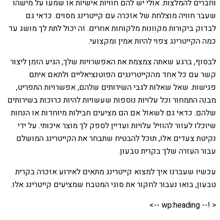
וחברים להמלצות. אולי יש להם חוויות אישיות או שמעו על מישהו
שעבר חוויה מוצלחת של אזכרה עם קייטרינג מסוים. כדאי גם
לבדוק ביקורות מקוונות מלקוחות אחרים. זה יכול לתת לך מושג עד
כמה הקייטרינג צפוי להיות אמין ומקצועי.
לבסוף, ברגע שאתה צמצמת את האפשרויות שלך, הגיע הזמן ליצור
קשר עם כל אחד מהקייטרינגים הפוטנציאליים ולתאם איתם
פגישות. שאל שאלות לגבי השירותים שלהם, אפשרויות התפריט,
מבנה התמחור וכל עלויות נוספות שעשויות להיות כרוכות בשירותים
שלהם. כדאי גם לשאול אם הם מציעים חבילות מיוחדות או הנחות
שיוכלו לעזור להוזיל עלויות ועדיין לספק לך מוצר איכותי. על ידי
נקיטת צעדים אלו, תוכל להבטיח שתבחר את הקייטרינג המושלם
עבור העזרה שלך בקרית טבעון.
עכשיו שעברנו איך למצוא קייטרינג מתאים לאירוע אזכרה בקרית
טבעון, בואו נעבור לחקור את סוגי המטבח שמציעים קייטרינג אלו.
< !-- wp:heading -->