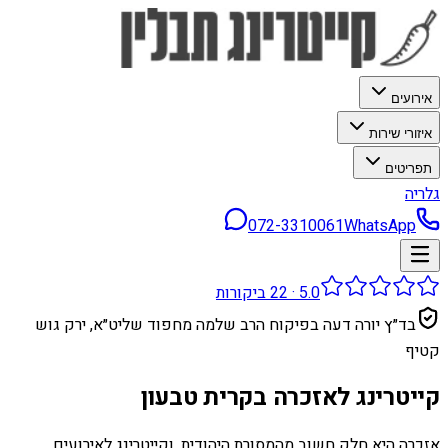
אירועים
איזורי שירות
תפריטים
גלריה
072-3310061
WhatsApp
5.0
·
22
ביקורות
בד״ץ יורה דעה בפיקוח הרב שלמה מחפוד שליט״א, ירק גוש
קטיף
קייטרינג לאזכרה בקרית טבעון
אזכרה היא חלק חשוב מהמסורת היהודית, וקייטרינג לאירועים