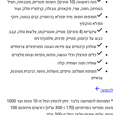
מנה ראשונה (10 סוגים): חומוס פטריות, מטבוחה, חציל
בטחינה, חסה, שרי, פקאנים, טבולה, קרפצ׳יו סלק ועוד
תוספות חמות: מיני תפו״א ברוזמרין, קרם בטטה, ניוקי
תפו״א מוקפץ
עיקריות (4 סוגים): סטייק אנטריקוט, צלעות טלה, קבב
כבש על קינמון, סטייק פרגית, סלמון/דניס
שולחן קינוחים עם פירות העונה ופטיפורים צרפתיים
כלים פורצלן וכלי הגשה, מפות, מפיות וצוות מלצרים
שתייה חמה ושתייה קלה
תוספת תשלום: טיפים, משלוח, סושי, כרובית מטוגנת,
עראייס
להזמנה
* התמונות להמחשה בלבד. ניתן להזמין החל מ-
10
מנות ועד
1000
מנות. תפריטי הפרימיום (170 ו-300 ש״ח) דורשים מינימום 100
מנות. עלות שירות מלצר החל מ-300 ש״ח.