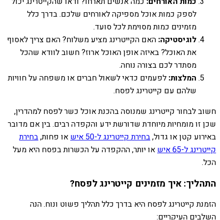
כמות האורחים:
כמה אנשים תארחו? ודאו שהקייטרינג יכול
לספק כמות אוכל מספיקה לאורחים שלכם. בדרך כלל
מזמינים כמות מסוימת לכל סועד.
לוגיסטיקה:
האם הקייטרינג מציע משלוח? האם צריך לאסוף
את האוכל? באיזה אופן האוכל ארוז? חשוב לוודא שהכל
מסתדר לכם בצורה נוחה.
המלצות:
לפעמים כדאי לשאול חברים או משפחה על חוויות
שלהם עם קייטרינג לפסח.
חשוב לבחור קייטרינג שמנוסה בהכנת אוכל כשר לפסח למהדרין,
שכן זו מומחיות מיוחדת שדורשת ידע והקפדה רבים. בין אם מדובר
באירוע קטן או גדול,
בחירת קייטרינג ל-50 איש
או פחות,
בחירת
קייטרינג ל-65 איש
או יותר, ההקפדה על הכשרות בפסח היא מעל
הכל.
התהליך: איך מזמינים קייטרינג לפסח?
הזמנת קייטרינג לפסח היא בדרך כלל תהליך פשוט ונוח. הנה
השלבים העיקריים: