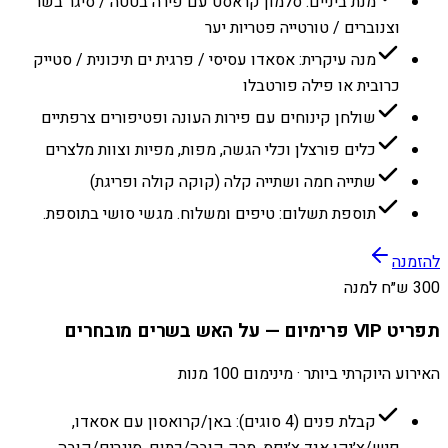
מנת ביניים: סלמון קראסט עם פירה בטטה / סיגר בשר
וצנוברים / טורטייה פטריות יער
מנה עיקרית: אסאדו עסיסי / פרגית ים תיכונית / סטייק
כרובית או פילה פורטבלו
שולחן קינוחים עם פירות העונה ופטיפורים צרפתיים
כלים פורצלן וכלי הגשה, מפות, מפיות וצוות מלצרים
שתייה חמה ושתייה קלה (קוקה קולה ופריגת)
תוספת תשלום: טיפים ומשלוח. מגשי סושי בתוספת.
להזמנה
300 ש״ח למנה
תפריט VIP פרימיום — על האש בשרים מובחרים
האירוע היוקרתי ביותר · מינימום 100 מנות
קבלת פנים (4 סוגים): באן/קרואסון עם אסאדו,
פיש/צ׳יקן אנד צ׳יפס, מרק קובה/כתום, סיגרים/קובה