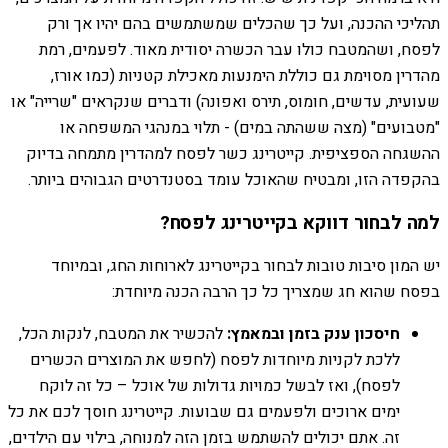
תהליכי ההכנה, ועל כך שהכלים שמשתמשים בהם יהיו אך ורק
לפסח, ושהמטבח כולו עבר הכשרה יסודית מאוד. לפעמים, רמת
מהדרין מסוימת גם כוללת הימנעות מאכילת קטניות (כמו אורז,
שעועית, עדשים, חומוס, תירס ואפונה) ודברים שנקראים "שרייה" או
"מטבועים" (מצה ששהתה במים) - תלוי במנהגי המשפחה או
ההשגחה הספציפית. קייטרינג כשר לפסח למהדרין מתמחה בדיוק
בהקפדה הזו, ומבטיח שהאוכל עומד בסטנדרטים הגבוהים ביותר.
למה לבחור דווקא בקייטרינג לפסח?
יש המון סיבות טובות לבחור בקייטרינג לארוחות החג, ובמיוחד
בפסח שהוא חג שמצריך כל כך הרבה הכנה מיוחדת:
חיסכון ענק בזמן ובמאמץ:
להכשיר את המטבח, לנקות הכל,
ללכת לקניות מיוחדות לפסח (לחפש את המוצרים הכשרים
לפסח), ואז לבשל כמויות גדולות של אוכל – כל זה לוקח
ימים ארוכים ולפעמים גם שבועות. קייטרינג חוסך לכם את כל
זה. אתם יכולים להשתמש בזמן הזה למנוחה, בילוי עם הילדים,