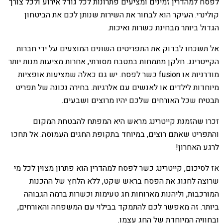
לפסח למהדרין זמינים ומציעים פתרונות לכל גודל אירוע ולכל צורך
קולינרי. העיקר הוא לבחור את השירות שנותן לכם את הביטחון
הגדול ביותר מבחינת כשרות ואיכות.
אל תשכחו לבדוק את התפריטים השונים המוצעים על ידי חברות
הקייטרינג. חלקן מתמחות במטבח מסורתי, אחרות מציעות מנות יותר
מודרניות או fusion כשר לפסח. יש גם כאלה שמציעות אופציות
מיוחדות לילדים או לאנשים עם אלרגיות. בחירה נכונה של תפריט
תבטיח שכל האורחים שלכם יהיו מרוצים ושבעים.
זכרו שהזמנת קייטרינג מראש היא המפתח להבטחת המקום
והתפריט שאתם רוצים, במיוחד בתקופת החגים העמוסה. אל תחכו
לרגע האחרון!
אז לסיכום, קייטרינג כשר לפסח למהדרין הוא פתרון מצוין לכל מי
שרוצה לחגוג את הפסח בראש שקט, ללא הלחץ של ההכנות
המורכבות, וליהנות מארוחות חג טעימות וכשרות ברמה הגבוהה
ביותר. זה מאפשר לכם להתמקד בבילוי עם המשפחה והאורחים,
ובחוויה המיוחדת של החג עצמו.