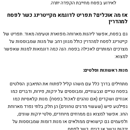
לאירוע בפסח מחייבת הקפדה יתרה.
אז מה אוכלים? תפריט לדוגמא מקייטרינג כשר לפסח
למהדרין
גם בפסח, אפשר ליהנות מארוחה מפוארת וטעימה מאוד. תפריט של
קייטרינג לפסח למהדרין כולל מגוון רחב של מנות שמבוססות על
מצרכים המותרים לאכילה בפסח. הנה כמה דוגמאות למנות שאפשר
למצוא:
מנות ראשונות וסלטים:
מתחילים בדרך כלל עם משהו קליל לפתוח את התיאבון. הסלטים
בפסח טריים וצבעוניים, ומבוססים על ירקות, פירות, ודברים כמו
אגוזים ושקדים (אם נוהגים לאכול בפסח). מנות קלאסיות כמו
גפילטע פיש (שעשוי מדגים טחונים) הן חלק בלתי נפרד מארוחת
החג. אפשר למצוא גם ממרחים מיוחדים, סלטי ירקות שונים,
ולפעמים גם קישואים ממולאים או מנות דומות שמבוססות על
ירקות ובשר או דגים, כשר לפסח.