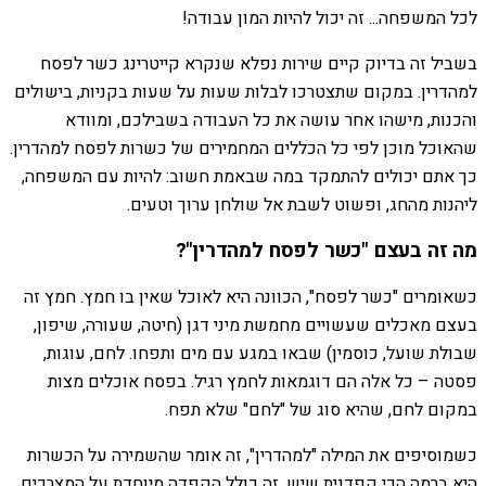
לכל המשפחה... זה יכול להיות המון עבודה!
בשביל זה בדיוק קיים שירות נפלא שנקרא קייטרינג כשר לפסח
למהדרין. במקום שתצטרכו לבלות שעות על שעות בקניות, בישולים
והכנות, מישהו אחר עושה את כל העבודה בשבילכם, ומוודא
שהאוכל מוכן לפי כל הכללים המחמירים של כשרות לפסח למהדרין.
כך אתם יכולים להתמקד במה שבאמת חשוב: להיות עם המשפחה,
ליהנות מהחג, ופשוט לשבת אל שולחן ערוך וטעים.
מה זה בעצם "כשר לפסח למהדרין"?
כשאומרים "כשר לפסח", הכוונה היא לאוכל שאין בו חמץ. חמץ זה
בעצם מאכלים שעשויים מחמשת מיני דגן (חיטה, שעורה, שיפון,
שבולת שועל, כוסמין) שבאו במגע עם מים ותפחו. לחם, עוגות,
פסטה – כל אלה הם דוגמאות לחמץ רגיל. בפסח אוכלים מצות
במקום לחם, שהיא סוג של "לחם" שלא תפח.
כשמוסיפים את המילה "למהדרין", זה אומר שהשמירה על הכשרות
היא ברמה הכי קפדנית שיש. זה כולל הקפדה מיוחדת על המצרכים,