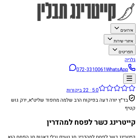
אירועים
איזורי שירות
תפריטים
גלריה
072-3310061
WhatsApp
5.0
·
22
ביקורות
בד״ץ יורה דעה בפיקוח הרב שלמה מחפוד שליט״א, ירק גוש
קטיף
קייטרינג כשר לפסח למהדרין
קייטרינג כשר לפסח למהדרין: חג טעים ובלי דאגות חג הפסח הוא