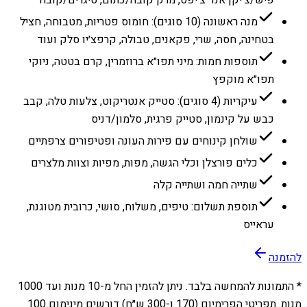
מנה ראשונה (10 סוגים): חומוס פטריות, מטבוחה, חציל
בטחינה, חסה, שרי, פקאנים, טבולה, קרפצ׳יו סלק ועוד
תוספות חמות: מיני תפו״א ברוזמרין, קרם בטטה, ניוקי
תפו״א מוקפץ
עיקריות (4 סוגים): סטייק אנטריקוט, צלעות טלה, קבב
כבש על קינמון, סטייק פרגית, סלמון/דניס
שולחן קינוחים עם פירות העונה ופטיפורים צרפתיים
כלים פורצלן וכלי הגשה, מפות, מפיות וצוות מלצרים
שתייה חמה ושתייה קלה
תוספת תשלום: טיפים, משלוח, סושי, כרובית מטוגנת,
עראייס
להזמנה
* התמונות להמחשה בלבד. ניתן להזמין החל מ-
10
מנות ועד
1000
מנות. תפריטי הפרימיום (170 ו-300 ש״ח) דורשים מינימום 100