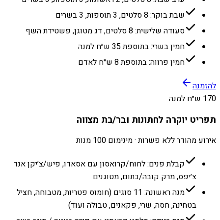
שבת בוקר: 8 סלטים, 3 תוספות, 3 בשרים
סעודה שלישית: 8 סלטים, דג מטוגן, פשטידת השף
חמין בשרי: בתוספת 35 ש״ח למנה
חמין פרווה: בתוספת 8 ש״ח לאדם
להזמנה
170 ש״ח למנה
תפריט יוקרה לחתונות ובר/בת מצווה
אירוע מהודר ללא פשרות · מינימום 100 מנות
קבלת פנים: לחוח/קרואסון עם אסאדו, פיש/צ׳יקן אנד
צ׳יפס, מרק קובה/כתום, מטוגנים
מנה ראשונה: 11 סוגים (חומוס פטריות, מטבוחה, חציל
בטחינה, חסה, שרי, פקאנים, טבולה ועוד)