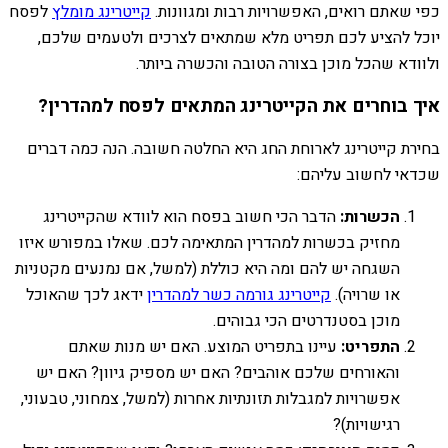
כפי שאתם רואים, האפשרויות רבות ומגוונות.
קייטרינג מומלץ
לפסח
יוכל להציע לכם תפריט מלא שמתאים לצרכים ולטעמים שלכם,
ולוודא שהכל מוכן בצורה הטובה והכשרה ביותר.
איך בוחרים את הקייטרינג המתאים לפסח למהדרין?
בחירת קייטרינג לארוחת החג היא החלטה חשובה. הנה כמה דברים
שכדאי לחשוב עליהם:
הכשרות:
הדבר הכי חשוב בפסח הוא לוודא שהקייטרינג
מחזיק בכשרות למהדרין המתאימה לכם. שאלו במפורש איזו
השגחה יש להם ומה היא כוללת (למשל, אם נמנעים מקטניות
או שרויה).
קייטרינג גורמה כשר למהדרין
ידאג לכך שהאוכל
מוכן בסטנדרטים הכי גבוהים.
התפריט:
עיינו בתפריט המוצע. האם יש מנות שאתם
והאורחים שלכם אוהבים? האם יש מספיק גיוון? האם יש
אפשרויות למגבלות תזונתיות אחרות (למשל, צמחוני, טבעוני,
רגישויות)?