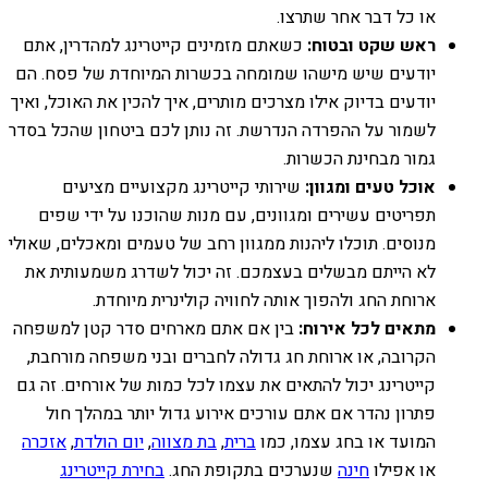
או כל דבר אחר שתרצו.
ראש שקט ובטוח:
כשאתם מזמינים קייטרינג למהדרין, אתם
יודעים שיש מישהו שמומחה בכשרות המיוחדת של פסח. הם
יודעים בדיוק אילו מצרכים מותרים, איך להכין את האוכל, ואיך
לשמור על ההפרדה הנדרשת. זה נותן לכם ביטחון שהכל בסדר
גמור מבחינת הכשרות.
אוכל טעים ומגוון:
שירותי קייטרינג מקצועיים מציעים
תפריטים עשירים ומגוונים, עם מנות שהוכנו על ידי שפים
מנוסים. תוכלו ליהנות ממגוון רחב של טעמים ומאכלים, שאולי
לא הייתם מבשלים בעצמכם. זה יכול לשדרג משמעותית את
ארוחת החג ולהפוך אותה לחוויה קולינרית מיוחדת.
מתאים לכל אירוח:
בין אם אתם מארחים סדר קטן למשפחה
הקרובה, או ארוחת חג גדולה לחברים ובני משפחה מורחבת,
קייטרינג יכול להתאים את עצמו לכל כמות של אורחים. זה גם
פתרון נהדר אם אתם עורכים אירוע גדול יותר במהלך חול
המועד או בחג עצמו, כמו
ברית
,
בת מצווה
,
יום הולדת
,
אזכרה
או אפילו
חינה
שנערכים בתקופת החג.
בחירת קייטרינג