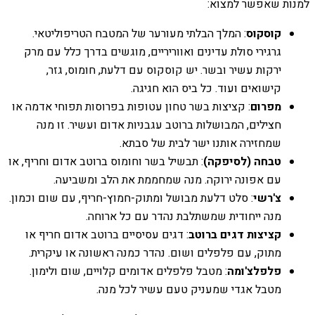
למנות שאפשר למצוא:
קוסקוס
: המלך הבלתי מעורער של המטבח הטריפוליטאי.
גרגירי סולת עדינים ואווריריים, מוגשים בדרך כלל עם מרק
ירקות עשיר ובשר. יש קוסקוס עם דלעת, חומוס, גזר,
קישואים ועוד. כל ביס הוא חגיגה.
מפרום
: קציצות בשר טחון עטופות בפרוסות תפוחי אדמה או
חצילים, המבושלות ברוטב עגבניות אדום ועשיר. זו מנה
שמחזירה אותנו ישר לבית של סבתא.
טבחה (לסיפקה)
: תבשיל בשר וחומוס ברוטב אדום וחריף, או
עם אפונה ירוקה. מנה שמחממת את הלב ומשביעה.
צ'רשי
: סלט דלעת מבושל ומתוק-חמוץ-חריף, עם שום וכמון.
מנה ייחודית שמשתלבת נהדר עם כל ארוחה.
קציצות דגים ברוטב
: דגים עסיסיים ברוטב אדום חריף או
מתוק, עם פלפלים ושום. נהדר כמנה ראשונה או עיקרית.
פלפלצ'ומה
: מטבל פלפלים אדומים קלויים, שום ולימון.
מטבל אגדי שמעניק טעם עשיר לכל מנה.