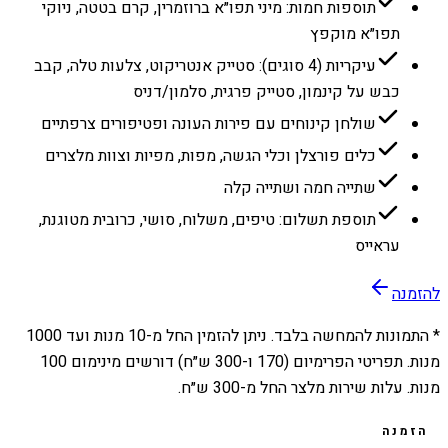
תוספות חמות: מיני תפו״א ברוזמרין, קרם בטטה, ניוקי
תפו״א מוקפץ
עיקריות (4 סוגים): סטייק אנטריקוט, צלעות טלה, קבב
כבש על קינמון, סטייק פרגית, סלמון/דניס
שולחן קינוחים עם פירות העונה ופטיפורים צרפתיים
כלים פורצלן וכלי הגשה, מפות, מפיות וצוות מלצרים
שתייה חמה ושתייה קלה
תוספת תשלום: טיפים, משלוח, סושי, כרובית מטוגנת,
עראייס
להזמנה
* התמונות להמחשה בלבד. ניתן להזמין החל מ-
10
מנות ועד
1000
מנות. תפריטי הפרימיום (170 ו-300 ש״ח) דורשים מינימום 100
מנות. עלות שירות מלצר החל מ-300 ש״ח.
הזמנה