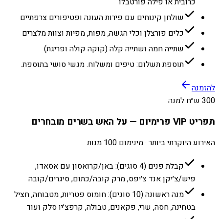
כרובית או פילה פורטבלו
שולחן קינוחים עם פירות העונה ופטיפורים צרפתיים
כלים פורצלן וכלי הגשה, מפות, מפיות וצוות מלצרים
שתייה חמה ושתייה קלה (קוקה קולה ופריגת)
תוספת תשלום: טיפים ומשלוח. מגשי סושי בתוספת.
להזמנה
300 ש״ח למנה
תפריט VIP פרימיום — על האש בשרים מובחרים
האירוע היוקרתי ביותר · מינימום 100 מנות
קבלת פנים (4 סוגים): באן/קרואסון עם אסאדו,
פיש/צ׳יקן אנד צ׳יפס, מרק קובה/כתום, סיגרים/קובה
מנה ראשונה (10 סוגים): חומוס פטריות, מטבוחה, חציל
בטחינה, חסה, שרי, פקאנים, טבולה, קרפצ׳יו סלק ועוד