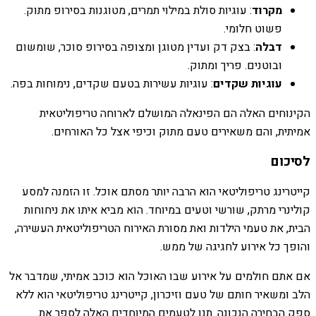
מקרוד
: עוגיות סולת במילוי תמרים, מטוגנות בסירופ מתוק.
פשוט חלומי.
דבלה
: בצק דק ועדין מטוגן ומצופה בסירופ סוכר, שומשום
ובוטנים. פריך ומתוק.
עוגיות שקדים
: עוגיות עשירות בטעם שקדים, נימוחות בפה.
הקינוחים האלה הם הפינאלה המושלם לארוחה טריפוליטאית
אמיתית, והם משאירים טעם מתוק וכיפי אצל כל האורחים.
לסיכום
קייטרינג טריפוליטאי הוא הרבה יותר מסתם אוכל. זו הזמנה למסע
קולינרי מרתק, שורשי וטעים במיוחד. הוא מביא איתו את ניחוחות
הבית, את טעמי הילדות ואת מסורת האירוח הטריפוליטאית העשירה,
והופך כל אירוע לחגיגה של ממש.
אם אתם חולמים על אירוע שבו האוכל הוא כוכב אמיתי, שמדבר אל
הלב ומשאיר חותם של טעם וזיכרון, קייטרינג טריפוליטאי הוא ללא
ספק הבחירה הנכונה. תנו לטעמים המיוחדים האלה לספר את