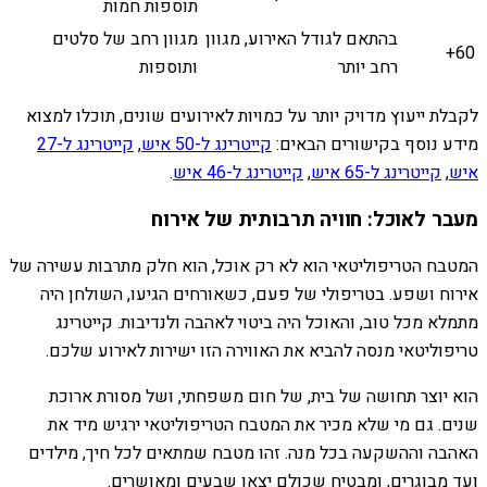
תוספות חמות
בהתאם לגודל האירוע, מגוון
מגוון רחב של סלטים
60+
רחב יותר
ותוספות
לקבלת ייעוץ מדויק יותר על כמויות לאירועים שונים, תוכלו למצוא
מידע נוסף בקישורים הבאים:
קייטרינג ל-50 איש
,
קייטרינג ל-27
איש
,
קייטרינג ל-65 איש
,
קייטרינג ל-46 איש
.
מעבר לאוכל: חוויה תרבותית של אירוח
המטבח הטריפוליטאי הוא לא רק אוכל, הוא חלק מתרבות עשירה של
אירוח ושפע. בטריפולי של פעם, כשאורחים הגיעו, השולחן היה
מתמלא מכל טוב, והאוכל היה ביטוי לאהבה ולנדיבות. קייטרינג
טריפוליטאי מנסה להביא את האווירה הזו ישירות לאירוע שלכם.
הוא יוצר תחושה של בית, של חום משפחתי, ושל מסורת ארוכת
שנים. גם מי שלא מכיר את המטבח הטריפוליטאי ירגיש מיד את
האהבה וההשקעה בכל מנה. זהו מטבח שמתאים לכל חיך, מילדים
ועד מבוגרים, ומבטיח שכולם יצאו שבעים ומאושרים.