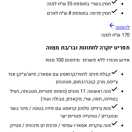
חמין בשרי: בתוספת 35 ש״ח למנה
חמין פרווה: בתוספת 8 ש״ח לאדם
להזמנה
170 ש״ח למנה
תפריט יוקרה לחתונות ובר/בת מצווה
אירוע מהודר ללא פשרות · מינימום 100 מנות
קבלת פנים: לחוח/קרואסון עם אסאדו, פיש/צ׳יקן אנד
צ׳יפס, מרק קובה/כתום, מטוגנים
מנה ראשונה: 11 סוגים (חומוס פטריות, מטבוחה, חציל
בטחינה, חסה, שרי, פקאנים, טבולה ועוד)
מנת ביניים: סלמון קראסט עם פירה בטטה / סיגר בשר
וצנוברים / טורטייה פטריות יער
מנה עיקרית: אסאדו עסיסי / פרגית ים תיכונית / סטייק