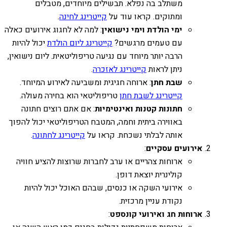
משתלב בה נפלא. תבשילים מיוחדים, מטבלים
ומתוקים. קראו עוד על
קייטרינג לחינה
.
ימי הולדת וימי נישואין
: למה לא לחגוג אירועים כאלה
עם טעמים מרגשים?
קייטרינג ליום הולדת
יכול להיות
הרבה יותר מיוחד עם נגיעה טריפוליטאית. ליום נישואין,
ניתן לראות
קייטרינג לאזכרה
.
שבת חתן
: ארוחה חגיגית ומשביעה לאירוע המיוחד.
קייטרינג לשבת חתן
טריפוליטאי הוא בחירה מעולה.
חתונות קטנות ואינטימיות
: אם אתם רוצים חתונה
באווירה ביתית וחמה, המטבח הטריפוליטאי יכול להפוך
אותה לבלתי נשכחת. קראו על
קייטרינג לחתונה
.
אירועים עסקיים
:
ארוחות צהריים או ערב לחברות שרוצות להציע חוויה
קולינרית יוצאת דופן.
אירועי השקה או כנסים, שבהם האוכל יכול להיות
נקודת עניין מרכזית.
ארוחות חג ואירועי קונספט
: