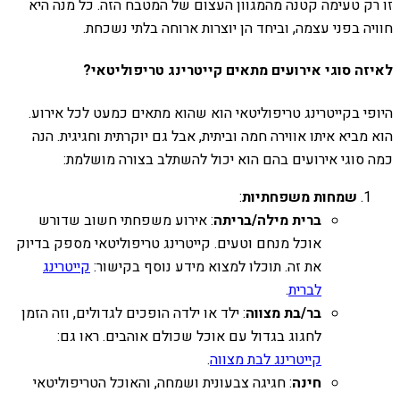
זו רק טעימה קטנה מהמגוון העצום של המטבח הזה. כל מנה היא
חוויה בפני עצמה, וביחד הן יוצרות ארוחה בלתי נשכחת.
לאיזה סוגי אירועים מתאים קייטרינג טריפוליטאי?
היופי בקייטרינג טריפוליטאי הוא שהוא מתאים כמעט לכל אירוע.
הוא מביא איתו אווירה חמה וביתית, אבל גם יוקרתית וחגיגית. הנה
כמה סוגי אירועים בהם הוא יכול להשתלב בצורה מושלמת:
שמחות משפחתיות
:
ברית מילה/בריתה
: אירוע משפחתי חשוב שדורש
אוכל מנחם וטעים. קייטרינג טריפוליטאי מספק בדיוק
את זה. תוכלו למצוא מידע נוסף בקישור:
קייטרינג
לברית
.
בר/בת מצווה
: ילד או ילדה הופכים לגדולים, וזה הזמן
לחגוג בגדול עם אוכל שכולם אוהבים. ראו גם:
קייטרינג לבת מצווה
.
חינה
: חגיגה צבעונית ושמחה, והאוכל הטריפוליטאי