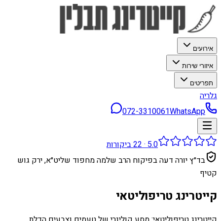
אירועים
איזורי שירות
תפריטים
גלריה
072-3310061
WhatsApp
5.0
·
22
ביקורות
בד״ץ יורה דעה בפיקוח הרב שלמה מחפוד שליט״א, ירק גוש
קטיף
קייטרינג טריפוליטאי
קייטרינג טריפוליטאי: מסע קולינרי של טעמים וצבעים הדלת