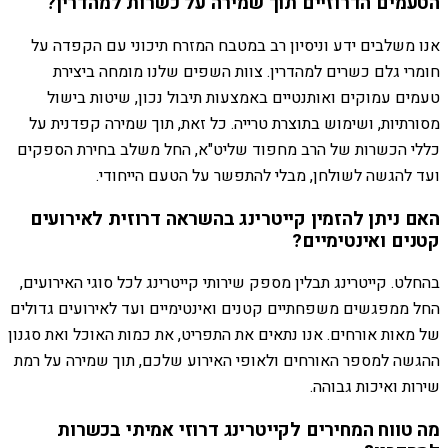
הטעמים הדרוזיים תוך שמירה על כשרות למהדרין?
אנו משלבים ידע וניסיון רב במטבח המזרח תיכוני עם הקפדה על
חומרי גלם כשרים למהדרין. צוות השפים שלנו מומחה ביצירת
טעמים עמוקים ואותנטיים באמצעות תיבול נכון, שיטות בישול
מסורתיות, ושימוש בתוצרת טרייה. כל זאת, תוך שמירה קפדנית על
כללי הכשרות של הרב מחפוד שליט"א, החל משלב בחירת הספקים
ועד להגשה לשולחן, מבלי להתפשר על הטעם הייחודי.
האם ניתן להזמין קייטרינג בהשראה דרוזית לאירועים
קטנים ואינטימיים?
בהחלט. קייטרינג תבלין מספק שירותי קייטרינג לכל סוגי האירועים,
החל ממפגשים משפחתיים קטנים ואינטימיים ועד לאירועים גדולים
של מאות אורחים. אנו נתאים את התפריט, את כמות האוכל ואת סגנון
ההגשה למספר האורחים ולאופי האירוע שלכם, תוך שמירה על רמת
שירות ואיכות גבוהה.
מה טווח המחירים לקייטרינג דרוזי אמיתי בכשרות