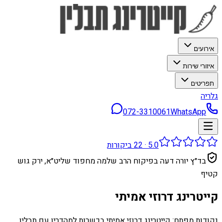
אירועים
איזורי שירות
תפריטים
גלריה
072-3310061
WhatsApp
5.0
·
22
ביקורות
בד״ץ יורה דעה בפיקוח הרב שלמה מחפוד שליט״א, ירק גוש
קטיף
קייטרינג דרוזי אמיתי
נקודות מפתח: קייטרינג דרוזי אמיתי בכשרות למהדרין עם תבלין