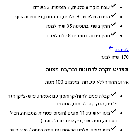
שבת בוקר: 8 סלטים, 3 תוספות, 3 בשרים
סעודה שלישית: 8 סלטים, דג מטוגן, פשטידת השף
חמין בשרי: בתוספת 35 ש״ח למנה
חמין פרווה: בתוספת 8 ש״ח לאדם
להזמנה
170 ש״ח למנה
תפריט יוקרה לחתונות ובר/בת מצווה
אירוע מהודר ללא פשרות · מינימום 100 מנות
קבלת פנים: לחוח/קרואסון עם אסאדו, פיש/צ׳יקן אנד
צ׳יפס, מרק קובה/כתום, מטוגנים
מנה ראשונה: 11 סוגים (חומוס פטריות, מטבוחה, חציל
בטחינה, חסה, שרי, פקאנים, טבולה ועוד)
מנת ביניים: סלמון קראסט עם פירה בטטה / סיגר בשר