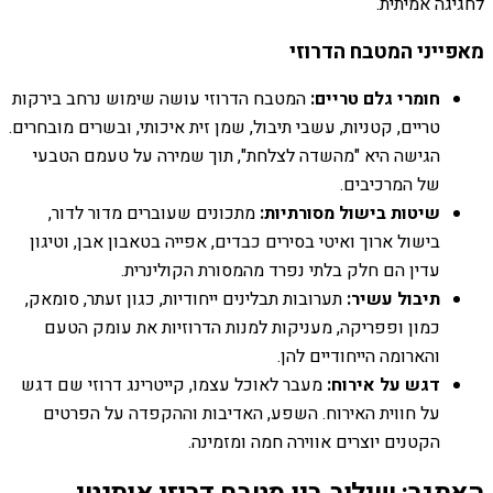
לחגיגה אמיתית.
מאפייני המטבח הדרוזי
חומרי גלם טריים:
המטבח הדרוזי עושה שימוש נרחב בירקות
טריים, קטניות, עשבי תיבול, שמן זית איכותי, ובשרים מובחרים.
הגישה היא "מהשדה לצלחת", תוך שמירה על טעמם הטבעי
של המרכיבים.
שיטות בישול מסורתיות:
מתכונים שעוברים מדור לדור,
בישול ארוך ואיטי בסירים כבדים, אפייה בטאבון אבן, וטיגון
עדין הם חלק בלתי נפרד מהמסורת הקולינרית.
תיבול עשיר:
תערובות תבלינים ייחודיות, כגון זעתר, סומאק,
כמון ופפריקה, מעניקות למנות הדרוזיות את עומק הטעם
והארומה הייחודיים להן.
דגש על אירוח:
מעבר לאוכל עצמו, קייטרינג דרוזי שם דגש
על חווית האירוח. השפע, האדיבות וההקפדה על הפרטים
הקטנים יוצרים אווירה חמה ומזמינה.