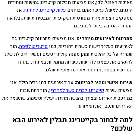
מאיכות האוכל. לכן, אנו מציעים חבילות קייטרינג גמישות ומחירים
הוגנים. למשל, כאשר אתם בוחנים
עלות קייטרינג לחתונה
, אנו
מספקים הצעות מחיר מפורטות ושקופות, המבטיחות שתקבלו את
התמורה הטובה ביותר לכספכם.
פתרונות לאירועים מיוחדים:
אנו מציעים פתרונות קייטרינג גם
לאירועים בעלי דרישות כשרות ייחודיות, כמו
קייטרינג לפסח
, תוך
שמירה על כל ההלכות ומתן מענה קולינרי טעים ועשיר. היכולת שלנו
להתאים את עצמנו לדרישות כשרות מחמירות במיוחד, כמו זו
הנדרשת בפסח, מדגימה את המקצועיות שלנו.
שירות אישי ומהיר לבריתות:
עבור אירועים כמו ברית מילה, אנו
מציעים שירות
קייטרינג לברית כשר למהדרין
, תוך התחשבות
במורכבות האירוע ובצורך בהגשה מהירה, יעילה וטעימה, שתשמח את
האורחים ותכבד את המאורע.
למה לבחור בקייטרינג תבלין לאירוע הבא
שלכם?