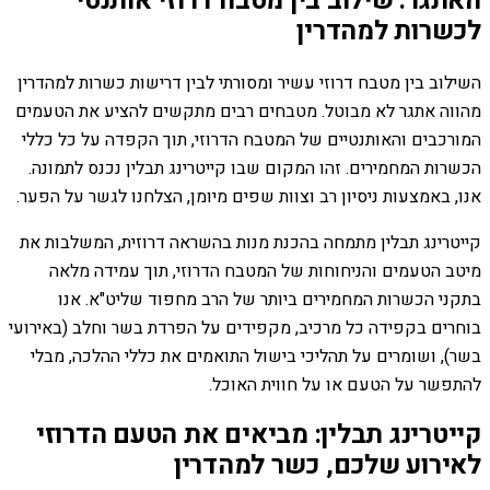
האתגר: שילוב בין מטבח דרוזי אותנטי
לכשרות למהדרין
השילוב בין מטבח דרוזי עשיר ומסורתי לבין דרישות כשרות למהדרין
מהווה אתגר לא מבוטל. מטבחים רבים מתקשים להציע את הטעמים
המורכבים והאותנטיים של המטבח הדרוזי, תוך הקפדה על כל כללי
הכשרות המחמירים. זהו המקום שבו קייטרינג תבלין נכנס לתמונה.
אנו, באמצעות ניסיון רב וצוות שפים מיומן, הצלחנו לגשר על הפער.
קייטרינג תבלין מתמחה בהכנת מנות בהשראה דרוזית, המשלבות את
מיטב הטעמים והניחוחות של המטבח הדרוזי, תוך עמידה מלאה
בתקני הכשרות המחמירים ביותר של הרב מחפוד שליט"א. אנו
בוחרים בקפידה כל מרכיב, מקפידים על הפרדת בשר וחלב (באירועי
בשר), ושומרים על תהליכי בישול התואמים את כללי ההלכה, מבלי
להתפשר על הטעם או על חווית האוכל.
קייטרינג תבלין: מביאים את הטעם הדרוזי
לאירוע שלכם, כשר למהדרין