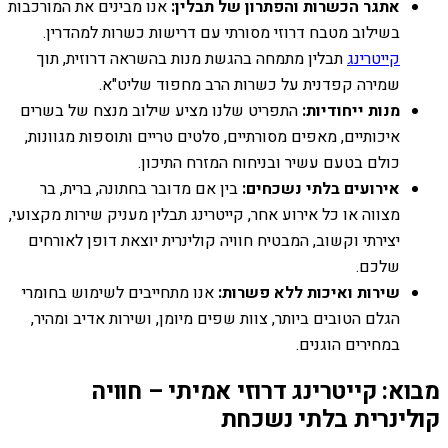
אתגר הכשרות והפתרון של תבלין:
אנו מבינים את המורכבות
בשילוב מטבח דרוזי מסורתי עם דרישות כשרות למהדרין.
קייטרינג
תבלין מתמחה בהגשת מנות בהשראה דרוזית, תוך
שמירה קפדנית על כשרות הרב מחפוד שליט"א.
מנות ייחודיות:
התפריט שלנו מציע שילוב מנצח של בשרים
איכותיים, מאפים מסורתיים, סלטים טריים ותוספות מגוונות,
כולם בטעם עשיר ובניחוח המזרח התיכון.
אירועים בלתי נשכחים:
בין אם מדובר בחתונה, ברית, בר
מצווה או כל אירוע אחר, קייטרינג תבלין מעניק שירות מקצועי,
יצירתי וקשוב, המבטיח חוויה קולינרית יוצאת דופן לאורחים
שלכם.
שירות ואיכות ללא פשרות:
אנו מתחייבים לשימוש בחומרי
הגלם הטובים ביותר, צוות שפים מיומן, ושירות אדיב ומהיר,
במחירים הוגנים.
מבוא: קייטרינג דרוזי אמיתי – חוויה
קולינרית בלתי נשכחת