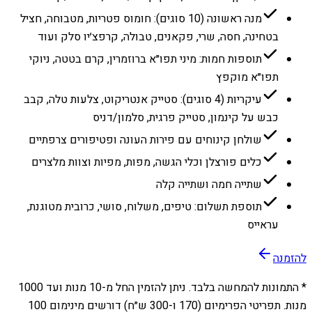
מנה ראשונה (10 סוגים): חומוס פטריות, מטבוחה, חציל
בטחינה, חסה, שרי, פקאנים, טבולה, קרפצ׳יו סלק ועוד
תוספות חמות: מיני תפו״א ברוזמרין, קרם בטטה, ניוקי
תפו״א מוקפץ
עיקריות (4 סוגים): סטייק אנטריקוט, צלעות טלה, קבב
כבש על קינמון, סטייק פרגית, סלמון/דניס
שולחן קינוחים עם פירות העונה ופטיפורים צרפתיים
כלים פורצלן וכלי הגשה, מפות, מפיות וצוות מלצרים
שתייה חמה ושתייה קלה
תוספת תשלום: טיפים, משלוח, סושי, כרובית מטוגנת,
עראייס
להזמנה
* התמונות להמחשה בלבד. ניתן להזמין החל מ-
10
מנות ועד
1000
מנות. תפריטי הפרימיום (170 ו-300 ש״ח) דורשים מינימום 100