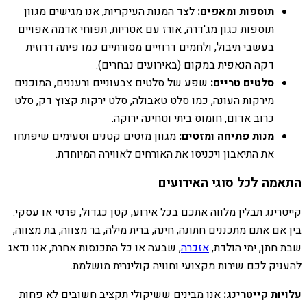
תוספות ומאפים:
לצד המנות העיקריות, אנו מגישים מגוון
תוספות כגון מג'דרה, אורז עם אטריות, תפוחי אדמה אפויים
בעשבי תיבול, ולחמים דרוזיים מסורתיים כמו פיתה דרוזית
דקה הנאפית במקום (באירועים נבחרים).
סלטים טריים:
שפע של סלטים צבעוניים ורעננים, המוכנים
מירקות העונה, כמו סלט טאבולה, סלט ירקות קצוץ דק, סלט
כרוב אדום, חומוס ביתי וטחינה ירוקה.
מנות פתיחה ומזטים:
מגוון מזטים קטנים וטעימים שיפתחו
את התיאבון ויכניסו את האורחים לאווירה המיוחדת.
התאמה לכל סוגי האירועים
קייטרינג תבלין מלווה אתכם בכל אירוע, קטן כגדול, פרטי או עסקי.
בין אם אתם מתכננים חתונה, חינה, ברית מילה, בר מצווה, בת מצווה,
שבת חתן, ימי הולדת,
אזכרה
, שבעה או כל התכנסות אחרת, אנו נדאג
להעניק לכם שירות מקצועי וחוויה קולינרית מושלמת.
עלויות קייטרינג:
אנו מבינים ששיקולי תקציב חשובים לא פחות