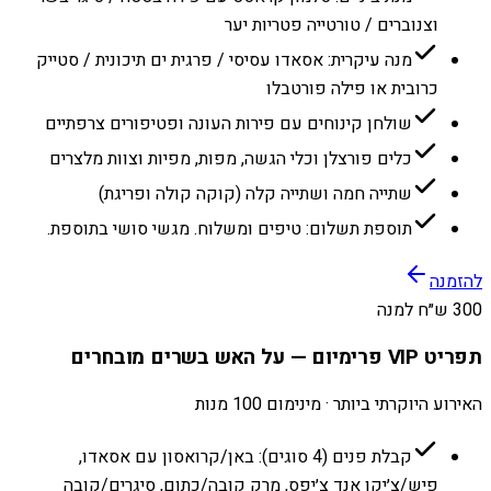
וצנוברים / טורטייה פטריות יער
מנה עיקרית: אסאדו עסיסי / פרגית ים תיכונית / סטייק
כרובית או פילה פורטבלו
שולחן קינוחים עם פירות העונה ופטיפורים צרפתיים
כלים פורצלן וכלי הגשה, מפות, מפיות וצוות מלצרים
שתייה חמה ושתייה קלה (קוקה קולה ופריגת)
תוספת תשלום: טיפים ומשלוח. מגשי סושי בתוספת.
להזמנה
300 ש״ח למנה
תפריט VIP פרימיום — על האש בשרים מובחרים
האירוע היוקרתי ביותר · מינימום 100 מנות
קבלת פנים (4 סוגים): באן/קרואסון עם אסאדו,
פיש/צ׳יקן אנד צ׳יפס, מרק קובה/כתום, סיגרים/קובה