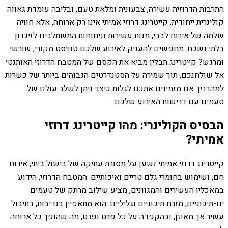
התרבות הדרוזית עשירה, צבעונית ומלאת טעם, ובליבה עומדת גאווה
קולינרית ייחודית. קייטרינג דרוזי אמיתי אינו רק ארוחה, אלא חוויה
שלמה של אירוח לבבי, מנות עשירות וניחוחות המשתלבים לזיכרון
בלתי נשכח. מחפשים להעניק לאירוע שלכם טוויסט מקורי, שורשי
ומרגש? קייטרינג תבלין מביא את הקסם של המטבח הדרוזי האותנטי
אל שולחנכם, תוך שמירה על הסטנדרטים הגבוהים ביותר של כשרות
למהדרין. אנו מזמינים אתכם לגלות כיצד ניתן לשלב עולם של
טעמים עם דרישות האירוע שלכם.
הבסיס הקולינרי: מהו קייטרינג דרוזי
אמיתי?
קייטרינג דרוזי אמיתי נשען על מסורת עתיקה של בישול ביתי, אירוח
חם, ושימוש בחומרי גלם טריים ואיכותיים. המטבח הדרוזי, הידוע
במאכליו העשירים והמגוונים, מציע שילוב מרתק של טעמים
ים-תיכוניים, מזרח תיכוניים וגליליים. הוא מתאפיין בנדיבות, בתיבול
עשיר אך מאוזן, ובהקפדה על כל פרט ופרט, מה שהופך כל ארוחה