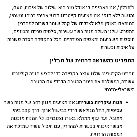
ב"תבלין", אנו מאמינים כי אוכל טוב הוא שילוב של איכות, טעם,
והגשה ללא דופי. אנו מציעים קייטרינג דרוזי אמיתי ברוחו וטעמיו,
המותאם באופן מלא לצרכים של קהל שומר כשרות למהדרין.
התפריט שלנו משלב מנות בשר עשירות, סלטים טריים ומגוונים,
תוספות משביעות ומאפים מסורתיים, הכל בהקפדה חסרת פשרות
על איכות וכשרות.
התפריט בהשראה דרוזית של תבלין
תפריט הקייטרינג שלנו עוצב בקפידה כדי להציע חוויה קולינרית
עשירה, המשלבת את מיטב המטבח הדרוזי עם המטבח
הישראלי-מזרחי.
מנות עיקריות בשריות:
אנו מציעים מגוון רחב של מנות בשר
עסיסיות, החל מגולאש דרוזי בבישול ארוך, דרך קבב ביתי
מתובל, ועד עוף ממולא באורז וצנוברים. כל המנות מוכנות
מבשר איכותי בכשרות למהדרין, עם תיבול עשיר שמזכיר את
המסורת הדרוזית.