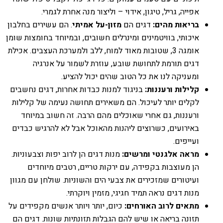
אפייה, גריל, טיגון, אידוי – וליצור מנה אחרת לגמרי.
בריאות מהים:
דגים הם
מזון-על אמיתי
. הם עשירים בחלבון
איכותי, בוויטמינים ומינרלים חשובים, ובמיוחד בחומצות שומן
אומגה 3, שטובות מאוד למוח, ללב ולמערכת העצבים. אכילת
דגים תורמת לתחושת שובע, עוזרת לשמור על אנרגיה
ומעניקה לנו את כל הטוב שהים יכול להציע.
קלילות ורעננות:
בניגוד למנות כבדות אחרות, דגים נחשבים
לקלים יותר לעיכול. הם משאירים תחושה נעימה של קלילות
ורעננות, גם אחרי שאוכלים מהם הרבה. זה חשוב במיוחד
באירועים, כשרוצים ליהנות מהאוכל אבל לא להרגיש כבדים
ועייפים.
מראה אלגנטי ומרשים:
מנות דגים הן לרוב יפות וצבעוניות.
הן מעוצבות בקפידה, עם ירקות טריים, רטבים מיוחדים
ועיטורים שמזכירים את צבעי הים והשוניות. שולחן עם מגוון
מנות דגים נראה תמיד חגיגי, מזמין ויוקרתי.
מתאים לרוב האורחים:
כיום, יותר ויותר אנשים מקפידים על
תזונה בריאה או שיש להם הגבלות תזונתיות שונות. דגים הם