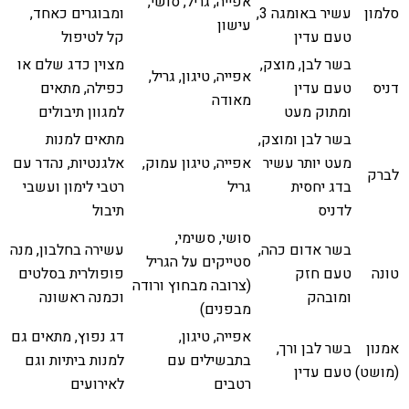
אפייה, גריל, סושי,
סלמון
עשיר באומגה 3,
ומבוגרים כאחד,
עישון
טעם עדין
קל לטיפול
בשר לבן, מוצק,
מצוין כדג שלם או
אפייה, טיגון, גריל,
דניס
טעם עדין
כפילה, מתאים
מאודה
ומתוק מעט
למגוון תיבולים
בשר לבן ומוצק,
מתאים למנות
מעט יותר עשיר
אפייה, טיגון עמוק,
אלגנטיות, נהדר עם
לברק
בדג יחסית
גריל
רטבי לימון ועשבי
לדניס
תיבול
סושי, סשימי,
בשר אדום כהה,
עשירה בחלבון, מנה
סטייקים על הגריל
טונה
טעם חזק
פופולרית בסלטים
(צרובה מבחוץ ורודה
ומובהק
וכמנה ראשונה
מבפנים)
אפייה, טיגון,
דג נפוץ, מתאים גם
אמנון
בשר לבן ורך,
בתבשילים עם
למנות ביתיות וגם
(מושט)
טעם עדין
רטבים
לאירועים