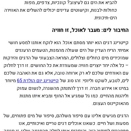
להביא את הים גם לעיצוב? קונכיות, צדפים, מפות
כחולות-לבנות, וקישוטים עדינים יכולים להשלים את האווירה
הים-תיכונית.
החיבור לים: מעבר לאוכל, זו חוויה
קייטרינג דגים הוא יותר מסתם אוכל. הוא לוקח אותנו למסע חושי
אמיתי. הריח העדין של הים שעולה מהמנות, הטעמים הרעננים
שמזכירים מים כחולים וצלולים, המראה הצבעוני של הדגים והירקות
– כל אלה יחד יוצרים חוויה שמעוררת את כל החושים. זו דרך לחלוק
עם האורחים שלכם לא רק ארוחה טובה, אלא גם את האהבה שלכם
לים, לטבע, לשקט וליופי. זהו סוג של
קייטרינג יום הולדת 65
מיוחד
במינו או אירוע חברה. זו דרך להתנתק מהשגרה, לנשום עמוק
וליהנות מהחיים. כמו גל שמגיע אל החוף ומביא איתו מתנות
מהאוקיינוס העצום.
הדגים מגיעים אלינו עם סיפור משלהם, סיפור של מים פתוחים, של
מסעות ושל חיים. כשאנו אוכלים דגים טריים ואיכותיים, אנו