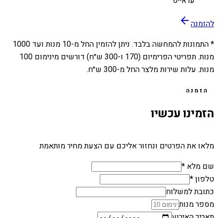
עראייס
להזמנה
* התמונות להמחשה בלבד. ניתן להזמין החל מ-
10
מנות ועד
1000
מנות. תפריטי הפרימיום (170 ו-300 ש״ח) דורשים מינימום 100
מנות. עלות שירות מלצר החל מ-300 ש״ח.
הזמנה
הזמינו עכשיו
מלאו את הפרטים ונחזור אליכם עם הצעת מחיר מותאמת
שם מלא *
טלפון *
כתובת למשלוח
מספר מנות
תאריך האירוע