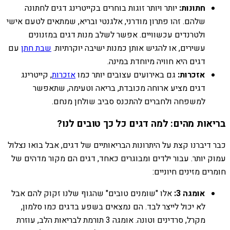
חתונות:
יותר ויותר זוגות בוחרים בקייטרינג דגים לחתונה
שלהם. זהו פתרון מודרני, אלגנטי ובריא, שמתאים לטעם אישי
ולטרנדים עכשוויים. אפשר לשלב מנות דגים במזנונים
עשירים, או להגיש אותן כמנות ישיבה יוקרתיות.
שבת חתן
עם
דגים היא חוויה מיוחדת במינה.
אזכרות:
גם באירועים עצובים יותר כמו
אזכרות
, קייטרינג
דגים מציע ארוחה מכובדת, בריאה וטעימה, שתאפשר
למשפחה ולחברים להתכנס סביב שולחן מנחם.
בריאות מהים: למה דגים כל כך טובים לנו?
כבר דיברנו קצת על היתרונות הבריאותיים של דגים, אבל בואו נצלול
עמוק יותר. עבור ילדים ומבוגרים כאחד, דגים הם מקור מדהים של
חומרים מזינים חיוניים:
אומגה 3:
אלו "שומנים טובים" שהגוף שלנו זקוק להם אבל
לא יכול לייצר לבד. הם נמצאים בשפע בדגים כמו סלמון,
מקרל, סרדינים וטונה. אומגה 3 תורמת לבריאות הלב, עוזרת