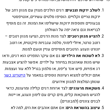
לשלב ירקות וצבעים:
דגים הולכים מצוין עם מגוון רחב של
ירקות טריים וקלויים. הוסיפו סלטים עשירים, אנטיפסטי
צבעוניים ותוספות ירוקות שישלימו את המנות. זה גם מוסיף
לבריאות וגם נראה יפה על השולחן.
להציע מגוון רטבים:
לצד מנות הדגים, הציעו מגוון רטבים –
רוטב טרטר, איולי לימוני, סלסה עגבניות פיקנטית, או רוטב
יוגורט ונענע. הרטבים מוסיפים עניין וטעם למנות.
לא לשכוח את הילדים:
גם אם עיקר התפריט הוא דגים, ודאו
שיש מנות שאהובות במיוחד על ילדים. אפשר להציע אצבעות
דג אפויות, פיש אנד צ'יפס, או סלמון בגריל ללא עור ועצמות.
אתם יכולים למצוא רעיונות נוספים במאמר על
קייטרינג כשר
שנותן המלצות למגוון אירועים.
משקאות מרעננים:
לצד ארוחת דגים קלילה ומרעננת, כדאי
להגיש משקאות קלים, מים קרים עם לימון ונענע, או יינות
לבנים צוננים (למבוגרים).
עיצוב בהשראת הים:
אם אתם אוהבים את הים, למה לא