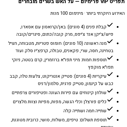
תפריט VIP פרימיום — על האש בשרים מובחרים
האירוע היוקרתי ביותר · מינימום 100 מנות
קבלת פנים (4 סוגים): באן/קרואסון עם אסאדו,
פיש/צ׳יקן אנד צ׳יפס, מרק קובה/כתום, סיגרים/קובה
מנה ראשונה (10 סוגים): חומוס פטריות, מטבוחה, חציל
בטחינה, חסה, שרי, פקאנים, טבולה, קרפצ׳יו סלק ועוד
תוספות חמות: מיני תפו״א ברוזמרין, קרם בטטה, ניוקי
תפו״א מוקפץ
עיקריות (4 סוגים): סטייק אנטריקוט, צלעות טלה, קבב
כבש על קינמון, סטייק פרגית, סלמון/דניס
שולחן קינוחים עם פירות העונה ופטיפורים צרפתיים
כלים פורצלן וכלי הגשה, מפות, מפיות וצוות מלצרים
שתייה חמה ושתייה קלה
תוספת תשלום: טיפים, משלוח, סושי, כרובית מטוגנת,