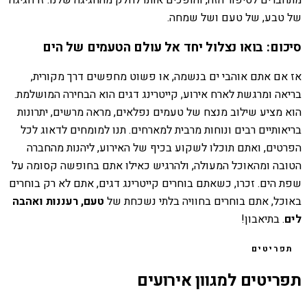
מתחברים לסיפור הזה, והופכים אותו לחלק מהחגיגה שלנו. זו חגיגה
של טבע, של טעם ושל שמחה.
סיכום: בואו נצלול יחד אל עולם הטעמים של הים
אז אם אתם אוהבי ים בנשמה, או פשוט מחפשים דרך מקורית,
בריאה ומרגשת לארח אירוע, קייטרינג דגים הוא הבחירה המושלמת.
הוא מציע שילוב מנצח של טעמים נפלאים, מראה מרשים, יתרונות
בריאותיים רבים ונוחות מרבית למארחים. תנו למומחים לדאוג לכל
הפרטים, ואתם תוכלו לשקוע בכיף של האירוע, ליהנות מהחברה
הטובה ומהאוכל המעולה, ולהרגיש כאילו אתם בחופשה קסומה על
שפת הים. זכרו, כשאתם בוחרים קייטרינג דגים, אתם לא רק בוחרים
באוכל, אתם בוחרים בחוויה בלתי נשכחת של
טעם, רעננות ואהבה
לים
. בתיאבון!
תפריטים
תפריטים למגוון אירועים