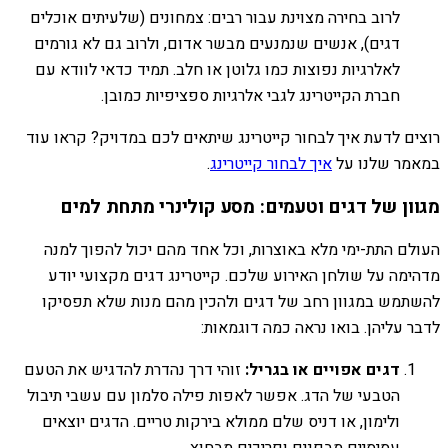
לרוב בחירה מצוינת עבור רבים: צמחונים (שלעיתים אוכלים
דגים), אנשים שנמנעים מבשר אדום, ולרוב גם לא גורמים
לאלרגיות נפוצות כמו גלוטן או חלב. תמיד כדאי לוודא עם
חברת הקייטרינג לגבי אלרגיות ספציפיות כמובן.
רוצים לדעת איך לבחור קייטרינג שיתאים לכם במדויק? קראו עוד
במאמר שלנו על
איך לבחור קייטרינג
.
מגוון של דגים וטעמים: מסע קולינרי מתחת למים
העולם התת-ימי מלא באוצרות, וכל אחד מהם יכול להפוך למנה
מדהימה על שולחן האירוע שלכם. קייטרינג דגים מקצועי יודע
להשתמש במגוון רחב של דגים ולהכין מהם מנות שלא תפסיקו
לדבר עליהן. בואו נראה כמה דוגמאות:
דגים אפויים או בגריל:
זוהי דרך נהדרת להדגיש את הטעם
הטבעי של הדג. אפשר לאפות פילה סלמון עם עשבי תיבול
ולימון, או דניס שלם ממולא בירקות טריים. הדגים יוצאים
עסיסיים מבפנים ופריכים מבחוץ.