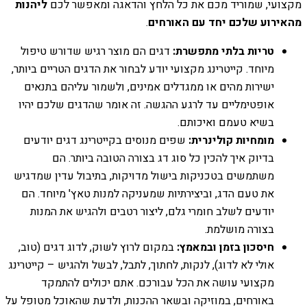
מקצועי, שמוריד מכם את כל הלחץ והדאגה ומאפשר לכם
ליהנות
מהאירוע שלכם יחד עם האורחים
.
טריות בלתי מתפשרת:
דגים הם מוצר רגיש שדורש טיפול
מיוחד. קייטרינג מקצועי יודע לבחור את הדגים הטריים ביותר,
ישירות מהים או ממגדלים אמינים, ולשמור עליהם בתנאים
אופטימליים עד לרגע ההגשה. זה אומר שהדגים שלכם יהיו
בשיא טעמם ואיכותם.
מומחיות קולינרית:
שפים מנוסים בקייטרינג דגים יודעים
בדיוק איך להכין כל סוג דג בצורה הטובה ביותר. הם
משתמשים בטכניקות בישול מדויקות, בתיבול עדין שמדגיש
את טעם הדג, וביצירתיות שמעניקה למנות טאץ' מיוחד. הם
יודעים לשלב חומרי גלם, ליצור רטבים ולהגיש את המנות
בצורה מושלמת.
חיסכון בזמן ובמאמץ:
במקום לרוץ לשוק, לדוג דגים (טוב,
אולי לא לדוג), לנקות, לחתוך, לתבל, לבשל ולהגיש – קייטרינג
מקצועי עושה את הכל עבורכם. אתם יכולים להתמקד
באורחים, במוזיקה ובשאר ההכנות, ולדעת שהאוכל מטופל על