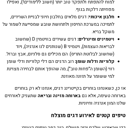
למוח להתפתח ולתפקד טוב יותר (חשוב ללימודים!), ואפילו
מפחיתה דלקות בגוף.
חלבון איכותי:
דגים מלאים בחלבון חיוני לבניית השרירים,
לתמיכה במערכת החיסון ולתחושת שובע שמסייעת לשמור על
משקל בריא.
ויטמינים ומינרלים:
דגים עשירים בוויטמין D (שחשוב
לבריאות העצמות), ויטמיני B (שנותנים לנו אנרגיה), ויוד
(שחשוב לבלוטת התריס). הם מכילים גם סלניום, אבץ וברזל.
קלוריות ודלות שומן:
רוב הדגים הם דלי קלוריות ודלי שומן
רווי (השומן ה"פחות טוב"), מה שהופך אותם לבחירה מצוינת
למי ששומר על תזונה מאוזנת.
אז כן, כשאנחנו בוחרים בקייטרינג דגים, אנחנו לא רק בוחרים
בארוחה טעימה, אלא גם
בארוחה מזינה ובריאה
שתעניק לאורחים
שלנו המון אנרגיה וחיוניות.
טיפים קטנים לאירוע דגים מוצלח
כדי שהאירוע שלכם יהיה מושלם, הנה כמה טיפים קטנים: