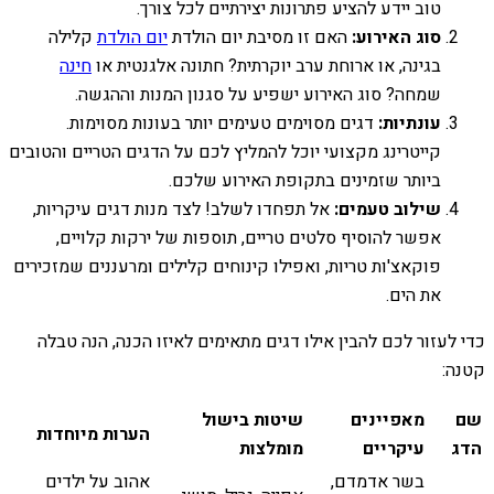
טוב יידע להציע פתרונות יצירתיים לכל צורך.
סוג האירוע:
האם זו מסיבת יום הולדת
יום הולדת
קלילה
בגינה, או ארוחת ערב יוקרתית? חתונה אלגנטית או
חינה
שמחה? סוג האירוע ישפיע על סגנון המנות וההגשה.
עונתיות:
דגים מסוימים טעימים יותר בעונות מסוימות.
קייטרינג מקצועי יוכל להמליץ לכם על הדגים הטריים והטובים
ביותר שזמינים בתקופת האירוע שלכם.
שילוב טעמים:
אל תפחדו לשלב! לצד מנות דגים עיקריות,
אפשר להוסיף סלטים טריים, תוספות של ירקות קלויים,
פוקאצ'ות טריות, ואפילו קינוחים קלילים ומרעננים שמזכירים
את הים.
כדי לעזור לכם להבין אילו דגים מתאימים לאיזו הכנה, הנה טבלה
קטנה:
שם
מאפיינים
שיטות בישול
הערות מיוחדות
הדג
עיקריים
מומלצות
בשר אדמדם,
אהוב על ילדים