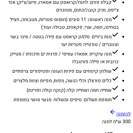
קבלת פנים: לחוח/קרואסון עם אסאדו, פיש/צ׳יקן אנד
צ׳יפס, מרק קובה/כתום, מטוגנים
מנה ראשונה: 11 סוגים (חומוס פטריות, מטבוחה, חציל
בטחינה, חסה, שרי, פקאנים, טבולה ועוד)
מנת ביניים: סלמון קראסט עם פירה בטטה / סיגר בשר
וצנוברים / טורטייה פטריות יער
מנה עיקרית: אסאדו עסיסי / פרגית ים תיכונית / סטייק
כרובית או פילה פורטבלו
שולחן קינוחים עם פירות העונה ופטיפורים צרפתיים
כלים פורצלן וכלי הגשה, מפות, מפיות וצוות מלצרים
שתייה חמה ושתייה קלה (קוקה קולה ופריגת)
תוספת תשלום: טיפים ומשלוח. מגשי סושי בתוספת.
להזמנה
300 ש״ח למנה