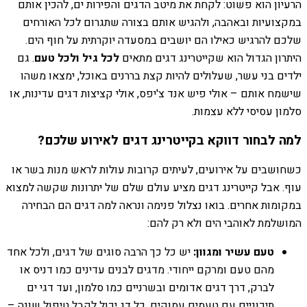
הרעיון הוא פשוט: לקחת את מיטב הדגים והפירות ים, להכין אותם
במקצועיות ובאהבה, ולהגיש אותם בצורה שתגרום לכל האורחים
שלכם להרגיש כאילו הם יושבים במסעדה יוקרתית על חוף הים.
היתרון הגדול הוא שקייטרינג דגים מתאים
לכל גיל ולכל טעם
. גם
ילדים בני עשר, שעלולים להיות קצת בררנים באוכל, ימצאו משהו
שישמח אותם – אולי פיש אנד צ'יפס, אולי קציצות דגים עדינות, או
סלמון עסיסי ללא עצמות.
למה לבחור דווקא בקייטרינג דגים לאירוע שלכם?
כשחושבים על אירועים, לעיתים קרובות עולות לראש מנות בשר או
עוף. אבל קייטרינג דגים מציע עולם שלם של יתרונות שקשה למצוא
במקומות אחרים. בואו נצלול פנימה ונראה למה דגים הם הבחירה
המושלמת לאוהבי הים ולא רק להם:
טעם עשיר ומגוון:
יש כל כך הרבה סוגים של דגים, ולכל אחד
מהם טעם ומרקם ייחודי. מדגים לבנים עדינים כמו דניס או
לברק, דרך דגים אדומים ובשרניים כמו סלמון, ועד דגי ים
תיכוניים עם טעמים עמוקים. כל דג יכול לקבל טיפול שונה –