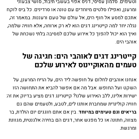
וטעימים. סלמון עסיסי, דניס אפוי בעשבי תיבול, סושי צבעוני
ומרענן, ואפילו סלטים מיוחדים עם טונה או סרדינים. כל ביס לוקח
אתכם למסע אל חוף הים, אל עולם של טעם ורעננות. במאמר זה,
נגלה יחד למה קייטרינג דגים הוא לא רק ארוחה, אלא חוויה שלמה,
ואיך הוא יכול להפוך כל אירוע שלכם למסיבה בלתי נשכחת של
אוהבי הים.
קייטרינג דגים לאוהבי הים: חגיגה של
טעמים מהאוקיינוס לאירוע שלכם
אנחנו אוהבים לחלום על חופשה ליד הים, על הריח המרענן, על
השקט ועל החופש. אבל מה אם אפשר להביא את התחושה הזו
ישירות אלינו, ללב האירוע שלנו? קייטרינג דגים מציע בדיוק את זה:
חוויה קולינרית שמחברת אותנו לים, לטבע, ולטעמים שהם גם
בריאים וגם טעימים במיוחד
. בין אם אתם חוגגים יום הולדת, בר
מצווה, חתונה או כל מפגש אחר, דגים הם בחירה אלגנטית, מגוונת
ומרגשת.