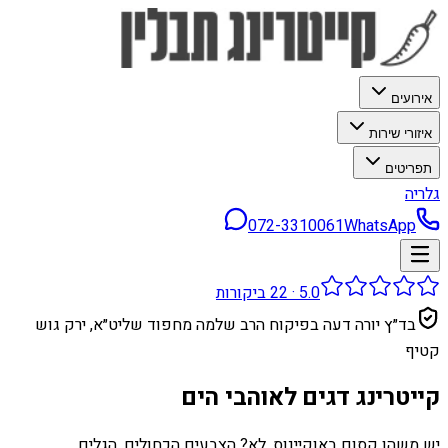
אירועים
איזורי שירות
תפריטים
גלריה
072-3310061
WhatsApp
5.0
·
22
ביקורות
בד״ץ יורה דעה בפיקוח הרב שלמה מחפוד שליט״א, ירק גוש
קטיף
קייטרינג דגים לאוהבי הים
יש משהו קסום באוקיינוס, לא? הצבעים הכחולים, הגלים