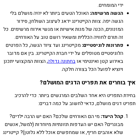
ידי המומחים.
הגשה מרשימה:
האוכל הטעים ביותר לא יהיה מושלם בלי
הגשה יפה. צוות הקייטרינג ידאג לעיצוב השולחן, סידור
המזנונים, הכנה של מנות אישיות או מגשי אירוח מרשימים. כל
זה תורם לחוויה הכללית ומשאיר רושם טוב על האורחים.
פתרונות לוגיסטיים:
מקייטרינג ועד ציוד הגשה, כל הפרטים
הלוגיסטיים מטופלים על ידי חברת הקייטרינג. בין אם מדובר
באירוע קטן ואינטימי או
בחתונה גדולה
, הצוות המקצועי יתכנן
ויוציא לפועל הכל בצורה חלקה.
איך בוחרים את תפריט הדגים המושלם?
בחירת התפריט היא אחד השלבים המרגשים ביותר. כדי להרכיב
תפריט דגים מושלם, כדאי לחשוב על כמה דברים:
קהל היעד:
מי הם האורחים שלכם? האם יש הרבה ילדים?
מבוגרים? האם יש העדפות תזונתיות מיוחדות (למשל, אנשים
שלא אוהבים חריף, או שמחפשים אוכל ללא גלוטן)? קייטרינג