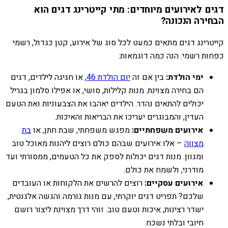
דגים לאירועים מיוחדים: מתי קייטרינג דגים הוא
הבחירה הנכונה?
קייטרינג דגים מתאים כמעט לכל סוג של אירוע, קטן כגדול, רשמי
כפחות רשמי. הנה כמה דוגמאות:
ימי הולדת:
בין אם זה
יום הולדת 46
, או חגיגה לילדים, דגים
הם בחירה מצוינת. מנות קלילות, סושי, או אפילו סלמון בגריל
יכולים להתאים נהדר. הילדים יאהבו את הצבעוניות ואת הטעם
העדין, והמבוגרים יעריכו את הבריאות והאיכות.
אירועים משפחתיים:
מפגש משפחתי, שבת חתן, או
בת
מצווה
– אלו אירועים שבהם כולם רוצים ליהנות מאוכל טוב
ומגוון. מנות דגים יכולות לספק את כל הטעמים, ממסורתי ועד
מודרני, ולשמח את כולם.
אירועים עסקיים:
רוצים להרשים את הלקוחות או העובדים
שלכם? תפריט דגים יוקרתי, עם מנות גורמה והגשה אלגנטית,
ישדר רצינות, איכות וטעם טוב. זוהי דרך מצוינת ליצור רושם
חיובי ובלתי נשכח.