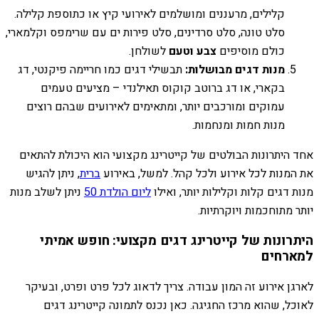
קלילים, מרעננים ומושלמים לאירועי קיץ או כתוספת קלילה.
סלט טונה, סלט סרדינים, סלט פירות ים עם שרימפס וקלמארי,
כולם מוסיפים
צבע וטעם
לשולחן.
מנות דגים מבושלות:
תבשילי דגים כמו חריימה פיקנטי, דג
בקארי, או דג ברוטב קוקוס תאילנדי – מציעים טעמים
עמוקים ומורכבים יותר, ומתאימים לאירועים שבהם רוצים
מנות חמות ומנחמות.
אחד היתרונות הבולטים של קייטרינג מקצועי הוא היכולת להתאים
את המנות לכל אירוע ולכל קהל. למשל, באירוע
ברית
, ניתן להגיש
מנות דגים קלות וקלילות יותר, ואילו
ליום הולדת 50
ניתן לשלב מנות
יותר מתוחכמות ויוקרתיות.
היתרונות של קייטרינג דגים מקצועי: חופש אמיתי
למארחים
לארגן אירוע זה המון עבודה. צריך לדאוג לכל פרט ופרט, ובעיקר
לאוכל, שהוא מרכז החגיגה. כאן נכנס לתמונה קייטרינג דגים