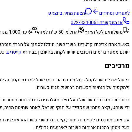
לתפריט ומחירים
הצעת מחיר בווצאפ
או התקשרו:
072-3310061
משלוחים לכל הארץ
החל מ-50 ש״ח למנה
6 עד 1,000 מנות
כאשר אתם צריכים קייטרינג בשרי כשר, תוכלו לסמוך על חברה מוסמכ
ישנם מספר גורמים חשובים שיש לקחת בחשבון בבחירת
קייטרינג
כשר
מרכיבים
בישול אוכל כשר לקהל גדול שונה בהרבה מבישול למפגש קטן. זה לא ר
ולהקפיד על הנחיות הכשרות בבישול מנות כשרות.
בשר כשר מוגדר כבשר של בעל חיים מעלה גירה עם פרסות שסורות. יש
ידי שוחט, קצב מיומן שמקפיד על חוקי ישראל. לאחר שחיטת החיה, יש
אם אתם מתכננים לקיים חג יהודי, קייטרינג בשרי כשר הוא אופציה מצ
בעל ניסיון בהכנת ארוחות כשרות לאירועים גדולים.