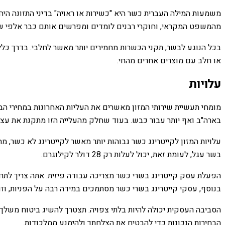
משמעות המילה העברית כשר היא "כשירות או ראויה" בדיני התזונה היה
מהמשפט המקראי, וחוקרי רבנים לומדים ומפרשים אותם כבר אלפי שנ
בכל הנוגע לבשר, תקני הכשרות מחמירים יותר מאשר לחלבי. בדרך כל
או חלב עם מוצרים אחרים מהחי.
עלויות
בארה"ב ואף יותר עבור כבש. בעוד שחלק מהעלייה הזו מתקנת את עצמה
בשר עגל, לעומת זאת, יכול לעלות רק 28 דולר לקילוגרם.
הפעלת עסק קייטרינג בשרי כשר מצריכה עבודה פיזית. אתה צריך לתחזק
בנוסף, עסקי קייטרינג בשרי כשר מסתמכים במידה רבה על הפניות, וזו 
הסביבה העסקית יכולה להיות בלתי צפויה. תצטרך להשיג ביטוח משלך 
הבחירות הנכונות כדי להבטיח את הצלחתך ולהימנע ממלכודות.