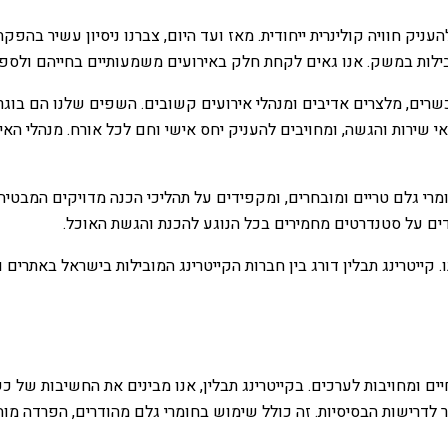
 גדולה לאוכל ורצון עז להעניק חוויה קולינרית ייחודית. מאז ועד היום, צברנו ניסי
מובילות במשק. אנו גאים לקחת חלק באירועים משמעותיים בחייהם ולספ
רים, מלצרים אדיבים ומנהלי אירועים קשובים. השפים שלנו הם בוגרי ב
י שירות והגשה, ומחויבים להעניק יחס אישי וחם לכל אורח. מנהלי הא
רי גלם טריים ומובחרים, ומקפידים על תהליכי הכנה מדויקים המבטיחים
ידים על סטנדרטים מחמירים בכל הנוגע להכנת והגשת האוכל.
ייטרינג תבלין דורג בין חברות הקייטרינג המובילות בישראל באתרים ו
יים ומחויבות לערכים. בקייטרינג תבלין, אנו מבינים את החשיבות של 
 לדרישות הבסיסיות. זה כולל שימוש בחומרי גלם מהודרים, הפרדה מו