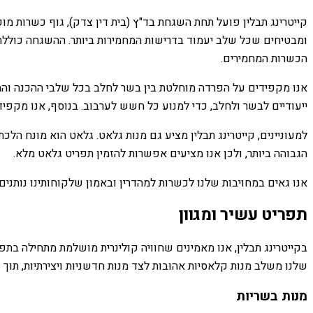
קייטרינג תבלין פועל תחת השגחת בד"ץ (בית דין צדק), גוף כשרות מ
ומבטיחים שכל שלב יעמוד בדרישות המחמירות ביותר. ההשגחה כוללת 
הכשרות המחמירים.
אנו מקפידים על הפרדה מוחלטת בין בשר לחלב בכל שלבי ההכנה והה
ייעודיים לבשר ולחלב, כדי למנוע כל חשש לערבוב. בנוסף, אנו מקפי
למעוניינים, קייטרינג תבלין מציע גם מנות גלאט. גלאט הוא מונח ה
הגבוהה ביותר, ולכן אנו מציעים אפשרות להזמין תפריט גלאט מלא.
אנו גאים במחויבות שלנו לכשרות למהדרין ובאמון שלקוחותינו נותני
תפריט עשיר ומגוון
בקייטרינג תבלין, אנו מאמינים שחוויה קולינרית מושלמת מתחילה בתפ
שלנו משלב מנות קלאסיות אהובות לצד מנות חדשניות ויצירתיות, תוך ש
מנות בשריות