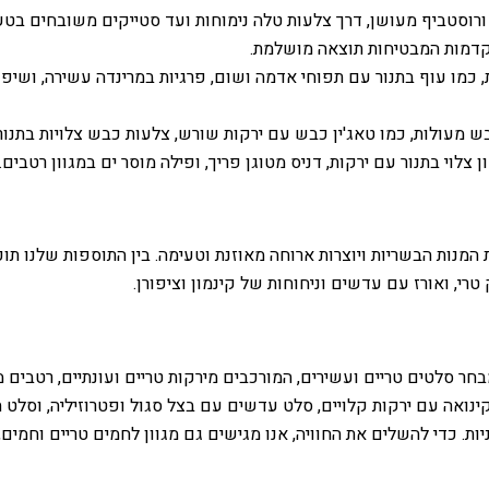
ורוסטביף מעושן, דרך צלעות טלה נימוחות ועד סטייקים משובחים בטעמ
קדמות המבטיחות תוצאה מושלמת.
, כמו עוף בתנור עם תפוחי אדמה ושום, פרגיות במרינדה עשירה, ושיפו
מעולות, כמו טאג'ין כבש עם ירקות שורש, צלעות כבש צלויות בתנור 
צלוי בתנור עם ירקות, דניס מטוגן פריך, ופילה מוסר ים במגוון רטבים.
מנות הבשריות ויוצרות ארוחה מאוזנת וטעימה. בין התוספות שלנו תוכ
 טרי, ואורז עם עדשים וניחוחות של קינמון וציפורן.
 סלטים טריים ועשירים, המורכבים מירקות טריים ועונתיים, רטבים מי
נואה עם ירקות קלויים, סלט עדשים עם בצל סגול ופטרוזיליה, וסלט חי
ות. כדי להשלים את החוויה, אנו מגישים גם מגוון לחמים טריים וחמים,