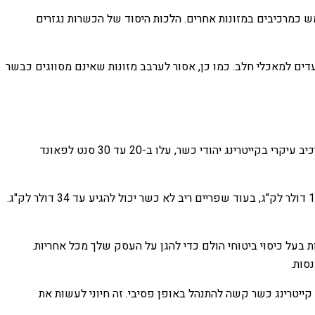
מש כמרכיבים במזונות אחרים. הלכות היסוד של הכשרות נגזרים
ים למאכלי חלב. כמו כן, אסור לערבב מזונות שאינם מסווגים כבשר
מומחי תעשיית שירותי המזון מאשרים את העליות האחרונות במחירי הבשר הכשר. המחירים של בשר בקר על הפרסה, שהוא לעתים קרובות מרכיב עיקרי בקייטרינג יהודי כשר, עלו ב-20 עד 30 סנט לפאונד
עלויות המזון לקייטרינג כשר גבוהות יותר מאשר לקייטרינג לא כשר, מה גם שמנות הבשר יקרות יותר. כשרות פריים ריב, למשל, היא בסביבות 15 דולר לק"ג, בעוד שפריים ריב לא כשר יכול להגיע עד 34 דולר לק"ג.
 בעל כיסוי ביטוחי הולם כדי להגן על העסק שלך מכל אחריות.
סות.
קייטרינג כשר קשה להתנהל באופן פסיבי. זה חיוני לעשות את