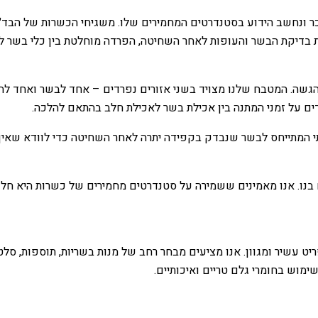
וכר ונחשב הידוע בסטנדרטים המחמירים שלו. משגיחי הכשרות של הבד"
בדיקת הבשר והעופות לאחר השחיטה, הפרדה מוחלטת בין כלי בשר לכל
גשה. המטבח שלנו מצויד בשני אזורים נפרדים – אחד לבשר ואחד לח
דים על זמני המתנה בין אכילת בשר לאכילת חלב בהתאם להלכה.
לכתי המתייחס לבשר שנבדק בקפידה יתרה לאחר השחיטה כדי לוודא שאי
ם בנו. אנו מאמינים ששמירה על סטנדרטים מחמירים של כשרות היא חלק
ריט עשיר ומגוון. אנו מציעים מבחר רחב של מנות בשריות, תוספות, סל
ימוש בחומרי גלם טריים ואיכותיים.