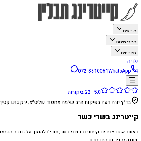
אירועים
איזורי שירות
תפריטים
גלריה
072-3310061
WhatsApp
5.0
·
22
ביקורות
בד״ץ יורה דעה בפיקוח הרב שלמה מחפוד שליט״א, ירק גוש קטיף
קייטרינג בשרי כשר
כאשר אתם צריכים קייטרינג בשרי כשר, תוכלו לסמוך על חברה מוסמכ
ישנם מספר גורמים חשו