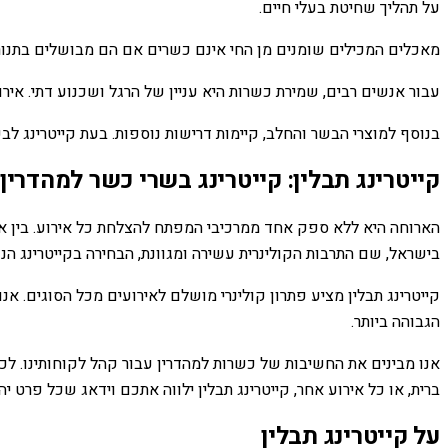
על תהליך שחיטת בעלי חיים.
מאכלים המכילים שומנים מן החי אינם כשרים אם הם מבושלים בתנור
עבור אנשים רבים, שמירת כשרות היא עניין של הרגל ושכנוע דתי. אי
בנוסף למוצרי הבשר והחלב, קיימות דרישות נוספות. בעת קייטרינג ל
קייטרינג תבלין: קייטרינג בשרי כשר למהדרין
הארוחה היא ללא ספק אחד ממרכיבי המפתח להצלחת כל אירוע. בין אם 
בישראל, שם התרבות הקולינרית עשירה ומגוונת, הבחירה בקייטרינג הנכו
קייטרינג תבלין מציע פתרון קולינרי מושלם לאירועים מכל הסוגים. א
הגבוהה ביותר.
אנו מבינים את החשיבות של כשרות למהדרין עבור קהל לקוחותינו. לכ
ברית, או כל אירוע אחר, קייטרינג תבלין ילווה אתכם וידאג שכל פרט י
על קייטרינג תבלין