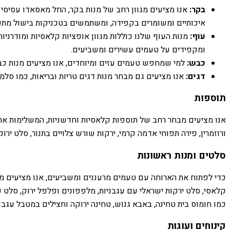
בקר:
אנו מציעים מגוון רחב של מנות בקר, החל מאסאדו עסיסי 
איכותיים ומשומרים בקפידה, ומשתמשים בטכניקות בישול מת
עוף:
מנות העוף שלנו כוללות מגוון אופציות קלאסיות ומודרניות
ומקפידים על טעמים עשירים ומשביעים.
כבש:
למי שמחפש טעמים עזים ומיוחדים, אנו מציעים מנות כבש 
דגים:
אנו מציעים גם מבחר מנות דגים טריות ובריאות, כמו סלמון 
תוספות
אנו מציעים מבחר רחב של תוספות קלאסיות וחדשניות, המשלימות את ה
ורוזמרין, פירה תפוחי אדמה קרמי, ירקות שורש צלויים בתנור, סלט ירוק
סלטים ומנות ראשונות
כדי לפתוח את הארוחה עם טעמים מרעננים ומשביעים, אנו מציעים מבחר
קלאסי, סלט ירקות ישראלי עם עגבניות, מלפפונים ופלפל ירוק, סלט קי
כמו חומוס בית טחינה, באבא גנוש, טחינה ירוקה וחצילים במטבל עגבני
קינוחים ועוגות