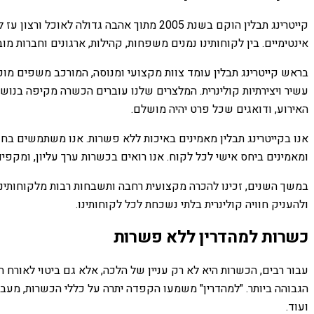
קייטרינג תבלין הוקם בשנת 2005 מתוך אהבה
אינטימיים. בין לקוחותינו נמנים משפחות, קהילות, ארגונים וחברות 
בראש קייטרינג תבלין עומד צוות מקצועי ומנוסה, המורכב משפים מוכש
עשיר ויצירתיות קולינרית. המלצרים שלנו עוברים הכשרה מקיפה בנושא
האירוע, ודואגים שכל פרט יהיה מושלם.
אנו בקייטרינג תבלין מאמינים באיכות ללא פשרות. אנו משתמשים בחומ
ומאמינים ביחס אישי לכל לקוח. אנו רואים בכשרות ערך עליון, ומקפ
במשך השנים, זכינו להכרה מקצועית רחבה ותשבחות רבות מלקוחותינו. ק
ולהעניק חוויה קולינרית בלתי נשכחת לכל לקוחותינו.
כשרות למהדרין ללא פשרות
עבור רבים, הכשרות היא לא רק עניין של הלכה, אלא גם ביטוי לאורח ח
הגבוהה ביותר. "למהדרין" משמעו הקפדה יתרה על כללי הכשרות, מעבר
ועוד.