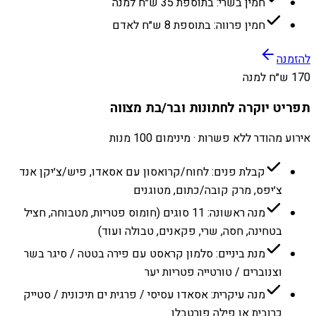
חמין בשרי: בתוספת 35 ש״ח למנה
חמין פרווה: בתוספת 8 ש״ח לאדם
להזמנה
170 ש״ח למנה
תפריט יוקרה לחתונות ובר/בת מצווה
אירוע מהודר ללא פשרות · מינימום 100 מנות
קבלת פנים: לחוח/קרואסון עם אסאדו, פיש/צ׳יקן אנד
צ׳יפס, מרק קובה/כתום, מטוגנים
מנה ראשונה: 11 סוגים (חומוס פטריות, מטבוחה, חציל
בטחינה, חסה, שרי, פקאנים, טבולה ועוד)
מנת ביניים: סלמון קראסט עם פירה בטטה / סיגר בשר
וצנוברים / טורטייה פטריות יער
מנה עיקרית: אסאדו עסיסי / פרגית ים תיכונית / סטייק
כרובית או פילה פורטבלו