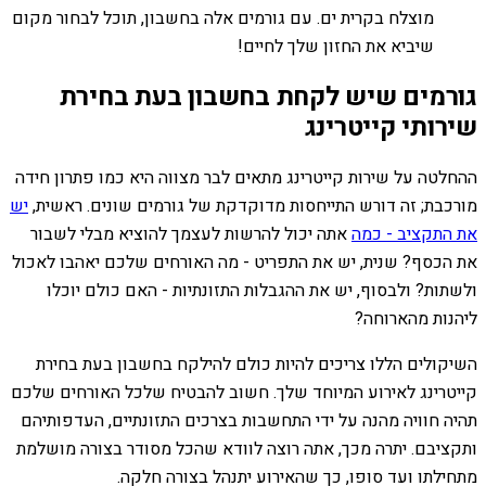
מוצלח בקרית ים. עם גורמים אלה בחשבון, תוכל לבחור מקום
שיביא את החזון שלך לחיים!
גורמים שיש לקחת בחשבון בעת בחירת
שירותי קייטרינג
ההחלטה על שירות קייטרינג מתאים לבר מצווה היא כמו פתרון חידה
מורכבת; זה דורש התייחסות מדוקדקת של גורמים שונים. ראשית,
יש
את התקציב - כמה
אתה יכול להרשות לעצמך להוציא מבלי לשבור
את הכסף? שנית, יש את התפריט - מה האורחים שלכם יאהבו לאכול
ולשתות? ולבסוף, יש את ההגבלות התזונתיות - האם כולם יוכלו
ליהנות מהארוחה?
השיקולים הללו צריכים להיות כולם להילקח בחשבון בעת בחירת
קייטרינג לאירוע המיוחד שלך. חשוב להבטיח שלכל האורחים שלכם
תהיה חוויה מהנה על ידי התחשבות בצרכים התזונתיים, העדפותיהם
ותקציבם. יתרה מכך, אתה רוצה לוודא שהכל מסודר בצורה מושלמת
מתחילתו ועד סופו, כך שהאירוע יתנהל בצורה חלקה.