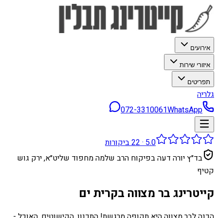
אירועים
איזורי שירות
תפריטים
גלריה
072-3310061
WhatsApp
5.0
·
22
ביקורות
בד״ץ יורה דעה בפיקוח הרב שלמה מחפוד שליט״א, ירק גוש
קטיף
קייטרינג בר מצווה בקרית ים
הכנה לבר מצווה היא תקופה מרגשת! התכנון, הקישוטים, האוכל -