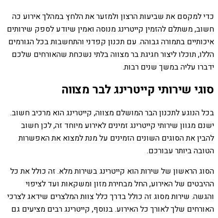
כדי למקסם את שביעות הרצון ולמזער את הלחץ במהלך אירוע כה
חשוב, משתלם להזמין קייטרינג מנוסה ואמין שיודע לספק שירותים
איכותיים בתמורה גבוהה. עם תכנון קפדני והתחשבות בכל הגורמים
הללו, תוכלו ליצור חגיגת בר מצווה בלתי נשכחת שהאורחים שלכם
ידברו עליה במשך שנים רבות.
סוגי שירותי קייטרינג לבר מצווה
בכל הנוגע לתכנון הבר המושלם מצווה, קייטרינג הוא מרכיב חשוב.
ישנם מגוון שירותי קייטרינג זמינים לאירוע מיוחד זה, לכן חשוב
להבין את הסוגים השונים הזמינים על מנת למצוא את האפשרות
הטובה ביותר עבורכם.
הסוג הראשון של שירות הוא קייטרינג בשירות מלא. זה כולל את כל
ההיבטים של האירוע, החל מבחירת מזון ומשקאות ועד לציפוי
והגשה. שירות מסוג זה כולל בדרך כלל צוות המלצרים שידאג לצרכי
האורחים שלך לאורך כל האירוע. בנוסף, קייטרינג רבים מציעים גם