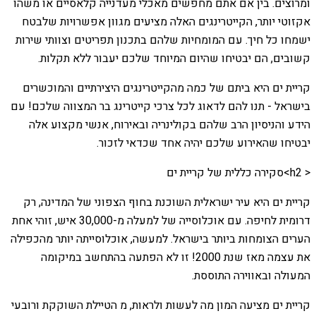
ומרוצים. בין אם אתם מחפשים מאכלי מעדנייה קלאסיים או משהו
אקזוטי יותר, הקייטרינגים האלה מציעים מגוון אפשרויות שלבטח
ישמחו כל חיך. עם המומחיות שלהם בתכנון תפריטים וצוותי שירות
קשובים, הם יבטיחו שהיום המיוחד שלכם יעבור ללא תקלות.
קריית ים היא ביתם של כמה מהקייטרינגים היצירתיים והמוכשרים
בישראל - תנו להם לדאוג לכל צרכי קייטרינג בר המצווה שלכם! עם
הידע והניסיון הרב שלהם בקולינריה ובאירוח, אנשי מקצוע אלה
יבטיחו שהאירוע שלכם יהיה אחד שכדאי לזכור.
< h2>סקירה כללית של קריית ים
קריית ים היא עיר ישראלית השוכנת בחוף הצפוני של המדינה, רק
דרומית לחיפה. עם אוכלוסייה של למעלה מ-30,000 איש, זוהי אחת
הערים הצומחות ביותר בישראל. למעשה, אוכלוסייתה יותר מהכפילה
את עצמה מאז שנת 2000! זו לא הפתעה בהתחשב במיקומה
המעולה ובאווירה התוססת.
קריית ים מציעה המון מה לעשות ולראות, מ הטיילת השוקקת ורובעי