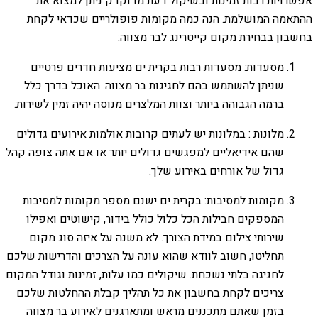
אפשרויות רבות זמינות ובשיקול דעת מדוקדק ניתן למצוא את
ההתאמה המושלמת. הנה כמה מקומות פופולריים שכדאי לקחת
בחשבון בבחירת מקום קייטרינג לבר מצווה:
מסעדות: מסעדות רבות בקרית ים מציעות חדרים פרטיים
שניתן להשתמש בהם לחגיגות בר מצווה. האוכל בדרך כלל
ברמה הגבוהה ביותר וצוות המלצרים מנוסה יהיה זמין לשירות.
מלונות : במלונות יש לעתים קרובות אולמות אירועים גדולים
שהם אידיאליים למפגשים גדולים יותר או אם אתה צופה קהל
גדול של אורחים באירוע שלך.
מקומות למסיבות: בקרית ים ישנם מספר מקומות למסיבות
המספקים חבילות הכל כלול כולל בידור, קישוטים ואפילו
שירותי צילום במידת הצורך. לא משנה על איזה סוג מקום
תחליטו, חשוב לוודא שהוא עונה על הצרכים והדרישות שלכם
לחגיגה בלתי נשכחת. שיקולים כמו עלות, זמינות וגודל המקום
צריכים לקחת בחשבון את כל תהליך קבלת ההחלטות שלכם
בזמן שאתם מתכננים מראש ומתארגנים לאירוע בר מצווה