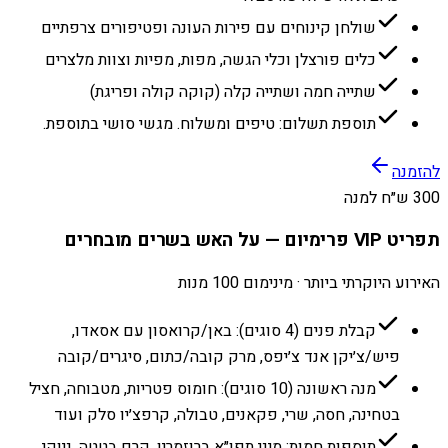
שולחן קינוחים עם פירות העונה ופטיפורים צרפתיים
כלים פורצלן וכלי הגשה, מפות, מפיות וצוות מלצרים
שתייה חמה ושתייה קלה (קוקה קולה ופריגת)
תוספת תשלום: טיפים ומשלוח. מגשי סושי בתוספת.
להזמנה
300 ש״ח למנה
תפריט VIP פרימיום — על האש בשרים מובחרים
האירוע היוקרתי ביותר · מינימום 100 מנות
קבלת פנים (4 סוגים): באן/קרואסון עם אסאדו,
פיש/צ׳יקן אנד צ׳יפס, מרק קובה/כתום, סיגרים/קובה
מנה ראשונה (10 סוגים): חומוס פטריות, מטבוחה, חציל
בטחינה, חסה, שרי, פקאנים, טבולה, קרפצ׳יו סלק ועוד
תוספות חמות: מיני תפו״א ברוזמרין, קרם בטטה, ניוקי