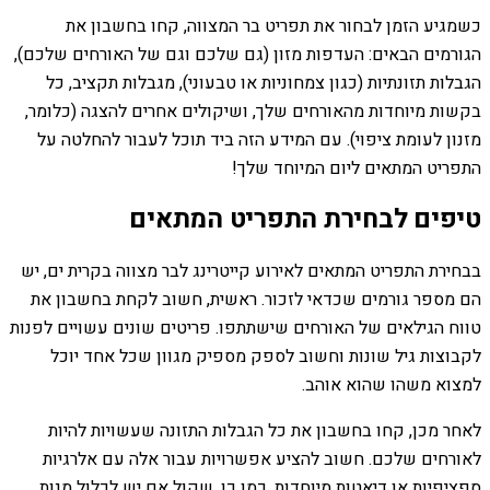
כשמגיע הזמן לבחור את תפריט בר המצווה, קחו בחשבון את
הגורמים הבאים: העדפות מזון (גם שלכם וגם של האורחים שלכם),
הגבלות תזונתיות (כגון צמחוניות או טבעוני), מגבלות תקציב, כל
בקשות מיוחדות מהאורחים שלך, ושיקולים אחרים להצגה (כלומר,
מזנון לעומת ציפוי). עם המידע הזה ביד תוכל לעבור להחלטה על
התפריט המתאים ליום המיוחד שלך!
טיפים לבחירת התפריט המתאים
בבחירת התפריט המתאים לאירוע קייטרינג לבר מצווה בקרית ים, יש
הם מספר גורמים שכדאי לזכור. ראשית, חשוב לקחת בחשבון את
טווח הגילאים של האורחים שישתתפו. פריטים שונים עשויים לפנות
לקבוצות גיל שונות וחשוב לספק מספיק מגוון שכל אחד יוכל
למצוא משהו שהוא אוהב.
לאחר מכן, קחו בחשבון את כל הגבלות התזונה שעשויות להיות
לאורחים שלכם. חשוב להציע אפשרויות עבור אלה עם אלרגיות
ספציפיות או דיאטות מיוחדות. כמו כן, שקול אם יש לכלול מנות