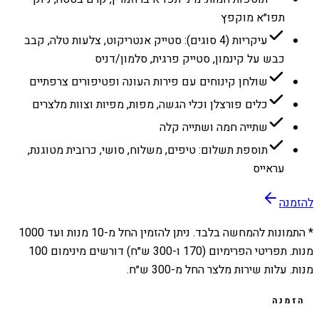
תפו״א מוקפץ
עיקריות (4 סוגים): סטייק אנטריקוט, צלעות טלה, קבב
כבש על קינמון, סטייק פרגית, סלמון/דניס
שולחן קינוחים עם פירות העונה ופטיפורים צרפתיים
כלים פורצלן וכלי הגשה, מפות, מפיות וצוות מלצרים
שתייה חמה ושתייה קלה
תוספת תשלום: טיפים, משלוח, סושי, כרובית מטוגנת,
עראייס
להזמנה
* התמונות להמחשה בלבד. ניתן להזמין החל מ-
10
מנות ועד
1000
מנות. תפריטי הפרימיום (170 ו-300 ש״ח) דורשים מינימום 100
מנות. עלות שירות מלצר החל מ-300 ש״ח.
הזמנה