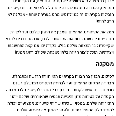
ארגון בר מצווה הוא משימה לא קטנה . עם זאת, עם הקייטרינג
הנכונים, העבודה הופכת להרבה יותר קלה. למצוא חברות קייטרינג
מובילות בקרית ים זה כמו לחפש מחט בערימת שחת - אבל זה לא
חייב להיות!
ממציאת הקייטרינג המתאים שמבין את החזון שלכם ועד ליצירת
מנות ייחודיות שמכבדות את המורשת שלכם, יש המון דרכים לוודא
שקייטרינג בר המצווה שלכם בולט בקרית ים. עם קצת התחשבות
ויצירתיות, תוכל ליצור חגיגה בלתי נשכחת שכולם ייהנו ממנה!
מסקנה
לסיכום, תכנון בר מצווה בקרית ים הוא חוויה מרגשת ומתגמלת.
מבחירת המקום המתאים ועד לבחירת התפריט המושלם, ישנם
גורמים רבים שיש לקחת בחשבון בכל הנוגע לקייטרינג לבר מצווה.
הקפדה על בטיחות מזון והיגיינה תבטיח שהאורחים שלכם ייהנו
מהארוחה שלהם. בנוסף, שכירת שירותי קייטרינג מקצועיים יכולה
להוריד חלק מהעול בתכנון ולעזור להפוך את האירוע שלכם