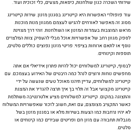
שירותי השכרה כגון שולחנות, כיסאות, מצעים, כלי זכוכית ועוד.
עוד פופולרי האפשרות היא קייטרינג בסגנון מזנון. שירות קייטרינג
מסוג זה מאפשר לאורחים להגיש לעצמם ממגוון מנות מוכנות
מראש המוצבות בעמדות המזנון או השולחנות. זוהי דרך מצוינת
לספק מגוון רחב של אפשרויות אוכל מבלי להעסיק צוות המלצרים
נוסף או לתאם ארוחות בציפוי. פריטי מזנון נפוצים כוללים סלטים,
תוספות וקינוחים.
לבסוף, קייטרינג למשלוחים יכול להיות פתרון אידיאלי אם אתה
מחפשים נוחות ורוצים לנהל כמה היבטים של האירוע בעצמכם. עם
קייטרינג למשלוחים, עדיין תיהנו מאוכל טעים שנעשה על ידי
קייטרינג מקצועי אבל זה תלוי בך איך תרצה להגדיר את המצגת
והתצוגה במקום. קייטרינג למשלוחים מציע אלטרנטיבה משתלמת
כאשר התקציב מצומצם; עם זאת, חשוב לזכור שאפשרויות המשלוח
לא יהיו נרחבות כמו הצעות בשירות מלא או בסגנון מזנון בשל
מגבלות תחבורה עם מזון חם ופריטים שבירים כמו קינוחים או
סלטים.