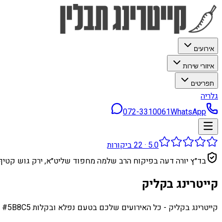
אירועים
איזורי שירות
תפריטים
גלריה
072-3310061
WhatsApp
5.0
·
22
ביקורות
בד״ץ יורה דעה בפיקוח הרב שלמה מחפוד שליט״א, ירק גוש קטיף
קייטרינג בקליק
קייטרינג בקליק - כל האירועים שלכם בטעם נפלא ובקלות body { font-family: 'Arial', sans-serif; line-height: 1.6; color: #333; direction: rtl; text-align: right; margin: 20px; } h2, h3, h4 { color: #5B8C5