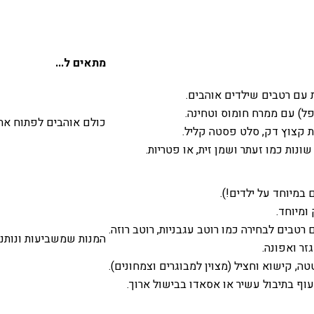
מתאים ל...
ת עם רטבים שילדים אוהבים.
פל) עם ממרח חומוס וטחינה.
כולם אוהבים לפתוח את 
ת קצוץ דק, סלט פסטה קליל.
נות כמו זעתר ושמן זית, או פטריות.
 במיוחד על ילדים!).
ומיוחד.
רטבים לבחירה כמו רוטב עגבניות, רוטב רוזה.
המנות שמשביעות ונותנו
זר ואפונה.
ה, קישוא וחציל (מצוין למבוגרים וצמחונים).
עוף בתיבול עשיר או אסאדו בבישול ארוך.