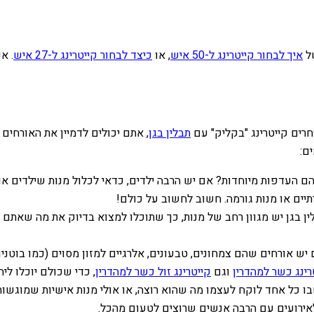
של
איך לבחור קייטרינג ל-50 איש
, או
כיצד לבחור קייטרינג ל-27 איש
. א
רים קייטרינג "בקליק" עם
תבלין בגן
, אתם יכולים לדמיין את האורחי
ם:
 העדפות מיוחדות? אם יש הרבה ילדים, כדאי לכלול מנות שילדים אוה
תיים או מנות גורמה. חשוב לחשוב על כולם!
ן בגן יש מגוון רחב של מנות, כך שתוכלו למצוא בדיוק את מה שאתם
ש אורחים שהם צמחונים, טבעונים, אלרגיים למזון מסוים (כמו בוטנים 
רינג כשר למהדרין
וגם
קייטרינג זול כשר למהדרין
, כדי שכולם יוכלו ל
 כל אחד לוקח לעצמו מה שהוא רוצה, או אולי מנות אישיות שמוגשות
אירועים עם הרבה אנשים שרוצים לטעום מהכל.