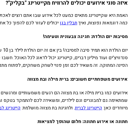
איזה סוגי אירועים יכולים להרוויח מקייטרינג "בקליק"?
האמת היא שקייטרינג מתאים כמעט לכל אירוע שבו אתם רוצים לאכול טו
כמה דוגמאות נפוצות, ואיך
תבלין בגן
יכולים לעזור לכם להפוך כל אח
מסיבות יום הולדת: חגיגה צבעונית וטעימה!
יום
סנדוויצ'ים ועוד מיליון דברים, קייטרינג יכול לדאוג לכל האוכל. חש
הפינה המתוקה. זה משאיר לכם זמן פנוי לשחק משחקים, לפתוח מתנות 
אירועים משפחתיים חשובים: ברית מילה ובת מצווה
אירועים כמו ברית מילה או בת מצווה הם רגעים משמעותיים ומרגשים ל
שמתאימה גם למבוגרים וגם לילדים, ומשאירה לכם להתמקד בטקס ובשמחה
מיוחדים כאן:
קייטרינג לברית
. ולחגיגת בת מצווה מושלמת:
קייטרינג לב
חתונה או אירוע חתונה: חלום שהופך למציאות