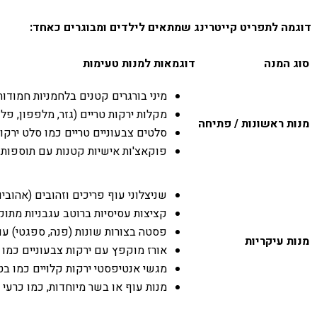
דוגמה לתפריט קייטרינג שמתאים לילדים ומבוגרים כאחד:
סוג המנה
דוגמאות למנות טעימות
מיני בורגרים קטנים בלחמניות חמודו
מקלות ירקות טריים (גזר, מלפפון, פל
מנות ראשונות / פתיחה
סלטים צבעוניים טריים כמו סלט ירקו
פוקאצ'ות אישיות קטנות עם תוספות שו
שניצלוני עוף פריכים וזהובים (אהובים
קציצות עסיסיות ברוטב עגבניות מתוק 
פסטה בצורות שונות (פנה, ספגטי) עם 
מנות עיקריות
אורז מוקפץ עם ירקות צבעוניים כמו ג
מגשי אנטיפסטי ירקות קלויים כמו בטט
מנות עוף או בשר מיוחדות, כמו כרעי 