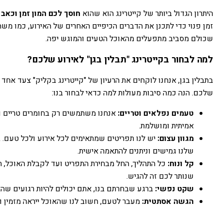
היתרון הגדול ביותר של קייטרינג הוא שהוא
חוסך לכם המון זמן וכאב
זמן פנוי כדי לתכנן את הדברים הכיפיים האחרים של האירוע, כמו משח
שכולם מסביב מתפעלים מהאוכל הטעים והמוגש יפה.
למה לבחור בקייטרינג "תבלין בגן" לאירוע שלכם?
בתבלין בגן, אנחנו לוקחים את הרעיון של "קייטרינג בקליק" צעד אח
שלכם. הנה כמה סיבות מעולות למה כדאי לבחור בנו:
טעמים נפלאים וטריים:
אנחנו משתמשים רק בחומרים טריים ואי
אמיתית ומושלמת.
מגוון עצום:
יש לנו תפריטים שמתאימים לכל אירוע ולכל טעם. ב
שלנו גמישים וניתנים להתאמה אישית.
קל ונוח:
כל התהליך, החל מבחירת התפריט ועד לקבלת האוכל, ה
שנותר לכם זה להגיש.
שקט נפשי:
ברגע שבחרתם בנו, אתם יכולים להיות רגועים שהאו
הגשה אסתטית:
מעבר לטעם, חשוב לנו שהאוכל ייראה מזמין ומ