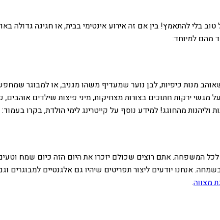
ב בלי להתאמץ! בין אם זה אירוע אינטימי בבית, או חגיגה גדולה באו
ד מהם למיוחד:
 הולדת הוא תמיד סיבה למסיבה! בין אם זה יום הולדת לילד בן 10 שאוהב מנות כיפיות, לבן נוער שמעדי
בו על מגשי ירקות חתוכים בצורות מצחיקות, מיני פיצות שילדים אוהבים
וליהנות מהחוגג! למידע נוסף על קייטרינג לימי הולדת, בקרו בעמוד:
כל המשפחה. אתם רוצים שכולם יזכרו את היום הזה כיום שמח וטעים. קי
. אנחנו יודעים ליצור תפריטים שיהיו גם אלגנטיים למבוגרים וגם יד
ת מצווה
.