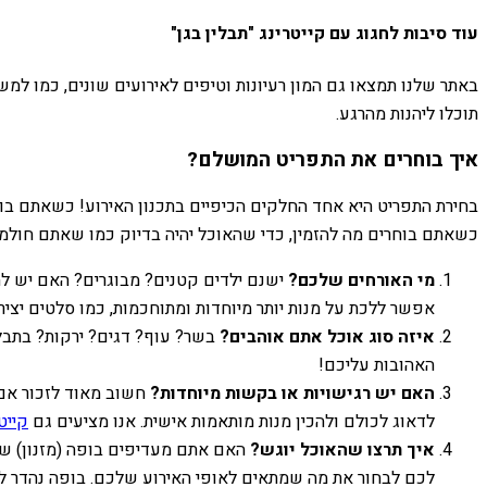
עוד סיבות לחגוג עם קייטרינג "תבלין בגן"
באתר שלנו תמצאו גם המון רעיונות וטיפים לאירועים שונים, כמו למ
תוכלו ליהנות מהרגע.
איך בוחרים את התפריט המושלם?
בחירת התפריט היא אחד החלקים הכיפיים בתכנון האירוע! כשאתם בוח
כשאתם בוחרים מה להזמין, כדי שהאוכל יהיה בדיוק כמו שאתם חולמי
מי האורחים שלכם?
ישנם ילדים קטנים? מבוגרים? האם יש להם
אפשר ללכת על מנות יותר מיוחדות ומתוחכמות, כמו סלטים יציר
איזה סוג אוכל אתם אוהבים?
בשר? עוף? דגים? ירקות? בתבלי
האהובות עליכם!
האם יש רגישויות או בקשות מיוחדות?
חשוב מאוד לזכור אם י
לדאוג לכולם ולהכין מנות מותאמות אישית. אנו מציעים גם
קייט
איך תרצו שהאוכל יוגש?
האם אתם מעדיפים בופה (מזנון) שבו
לכם לבחור את מה שמתאים לאופי האירוע שלכם. בופה נהדר ל