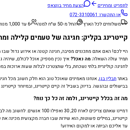
לתפריט ומחירים
הצעת מחיר בווצאפ
או התקשרו:
072-3310061
משלוחים לכל הארץ
החל מ-50 ש״ח למנה
6 עד 1,000 מנות
קייטרינג בקליק: חגיגה של טעמים קלילה ומהנ
היי לכם! האם אתם מתכננים מסיבה, חגיגה קטנה או אירוע גדול שבו 
תמיד עולה השאלה:
מה נאכל?
איך נכין מספיק אוכל לכולם, שיהיה גם
לחגיגה קולינרית בלתי נשכחת, בלי שתצטרכו לבלות שעות ארוכות במ
באתר
תבלין בגן
, אנחנו מאמינים שאוכל טוב הוא חלק חשוב מכל חגיג
בבישולים ובהגשה. בדיוק בשביל זה קיים קייטרינג, ובמיוחד קייטרי
מה זה בכלל קייטרינג, ולמה זה כל כך נוח?
דמיינו שאתם צריכים לארח 20
קייטרינג, במילים פשוטות, הוא שירות שבו חברה מקצועית מכינה את
עד אליכם הביתה או למקום האירוע!