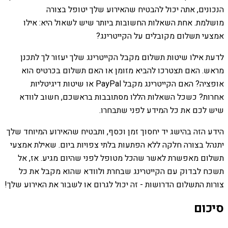
הנכונים, אתה יכול להבטיח שהאירוע שלך יטופל בצורה
מושלמת. אחת השאלות החשובות ביותר שיש לשאול היא: אילו
אמצעי תשלום מקובלים על הקייטרינג?
לדעת אילו שיטות תשלום מקבל הקייטרינג שלך יעזור לך לתכנן
מראש. האם תצטרכו להביא מזומן או האם תשלום בכרטיס הוא
אופציה? האם הקייטרינג מקבל PayPal או שיטות דיגיטליות
אחרות? כשכל השאלות הללו מסתובבות בראשכם, חשוב לוודא
שיש לכם את כל המידע לפני שתבחרו.
הידע הזה בהישג יד יחסוך זמן וכסף, ותבטיח שהאירוע המיוחד שלך
יתנהל בצורה חלקה ללא הפתעות בלתי צפויות ביום. שאילת אמצעי
תשלום מאפשרת לאשר שהכל מטופל לפני שהיום מגיע. אז, אל
תשכח לבדוק עם הקייטרינג שבחרת ולוודא שהוא מקבל את כל
צורות התשלום הדרושות - זה יכול לגרום או לשבור את האירוע שלך!
סיכום