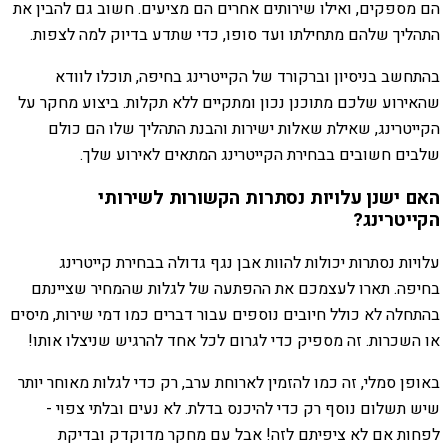
הם מספקים, ואילו שירותים אחרים הם מציעים. חשוב גם להבין את
התהליך שלהם מתחילתו ועד סופו, כדי שתדע בדיוק למה לצפות.
בהתחשב בניסיון וברקורד של הקייטרינג בחיפה, תוכלו לוודא
שהאירוע שלכם מתוכנן נכון ומתקיים ללא תקלות. ביצוע מחקר על
הקייטרינג, שאילת שאלות ישירות והבנת התהליך שלו הם כולם
שלבים חשובים בבחירת הקייטרינג המתאים לאירוע שלך.
האם ישנן עלויות נסתרות הקשורות לשירותי
הקייטרינג?
עלויות נסתרות יכולות להוות אבן נגף גדולה בבחירת קייטרינג
בחיפה. תארו לעצמכם את ההפתעה של לגלות שהמחיר שציינתם
בהתחלה לא כולל חיובים נוספים עבור דברים כמו דמי שירות, מיסים
או השכרות. זה מספיק כדי לגרום לכל אחד להרגיש שניצלו אותו!
באופן סמלי, זה כמו להזמין לארוחת ערב, רק כדי לגלות מאוחר יותר
שיש תשלום נוסף רק כדי להיכנס בדלת. לא נעים ובלתי צפוי -
לפחות אם לא ציפיתם לזה! אבל עם מחקר מדוקדק ובדיקת