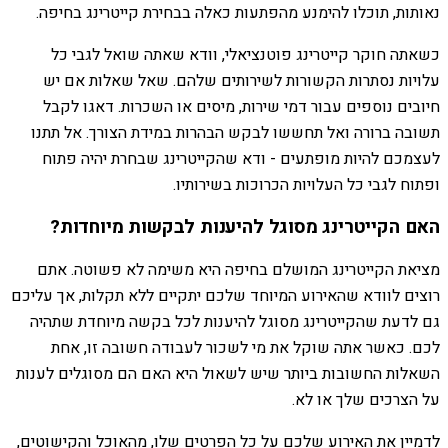
נאותות, תוכלו להימנע מהפתעות כאלה בבחירת קייטרינג בחיפה.
כשאתה חוקר קייטרינג פוטנציאלי, וודא שאתה שואל לגבי כל
עלויות נסתרות הקשורות לשירותים שלהם. שאל שאלות אם יש
חיובים נוספים עבור דמי שירות, מיסים או השכרות. דאגו לקבל
תשובה ברורה ואל תחששו לבקש הבהרות במידת הצורך. אל תתנו
לעצמכם להיות מופתעים - ודא שהקייטרינג שבחרת יהיה פתוח
ופתוח לגבי כל העלויות הכרוכות בשירותיו.
האם הקייטרינג מסוגל להיענות לבקשות מיוחדות?
מציאת הקייטרינג המושלם בחיפה היא משימה לא פשוטה. אתם
רוצים לוודא שהאירוע המיוחד שלכם יתקיים ללא תקלות, אך עליכם
גם לדעת שהקייטרינג מסוגל להיענות לכל בקשה מיוחדת שתהיה
לכם. כאשר אתה שוקל את מי לשכור לעבודה חשובה זו, אחת
השאלות החשובות ביותר שיש לשאול היא האם הם מסוגלים לענות
על הצרכים שלך או לא.
לדמיין את האירוע שלכם על כל הפרטים שלו, מהאוכל והקישוטים,