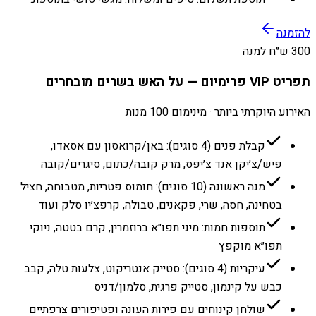
להזמנה
300 ש״ח למנה
תפריט VIP פרימיום — על האש בשרים מובחרים
האירוע היוקרתי ביותר · מינימום 100 מנות
קבלת פנים (4 סוגים): באן/קרואסון עם אסאדו,
פיש/צ׳יקן אנד צ׳יפס, מרק קובה/כתום, סיגרים/קובה
מנה ראשונה (10 סוגים): חומוס פטריות, מטבוחה, חציל
בטחינה, חסה, שרי, פקאנים, טבולה, קרפצ׳יו סלק ועוד
תוספות חמות: מיני תפו״א ברוזמרין, קרם בטטה, ניוקי
תפו״א מוקפץ
עיקריות (4 סוגים): סטייק אנטריקוט, צלעות טלה, קבב
כבש על קינמון, סטייק פרגית, סלמון/דניס
שולחן קינוחים עם פירות העונה ופטיפורים צרפתיים