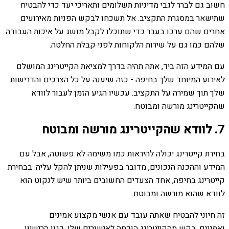
חשוב גם לברר לגבי מדיניות תשלומים ותאריכי יעד כדי להבטיח
שתישאר במסגרת התקציב. אל תשכחו לבקש הפניות מאירועים
אחרים שהם ערכו בעבר כדי שתוכלו לקבל מושג על איכות העבודה
שלהם כמו גם על שירות הלקוחות לפני קבלת החלטה.
עם המידע הזה ביד, אתה תהיה בדרך למציאת הקייטרינג המושלם
לאירוע המיוחד שלך בחיפה - כזה שיענה על כל הצרכים והדרישות
שלך תוך שמירה על התקציב. עכשיו הגיע הזמן לעבור לוודא
שהקייטרינג מורשה ומבוטח.
7. לוודא שהקייטרינג מורשה ומבוטח
בחירת קייטרינג יכולה להיראות כמו משימה לא פשוטה, אבל עם
המידע וההכנה הנכונים, מדובר בפעילות שניתן להקל עליה. בבחירת
קייטרינג בחיפה, אחד הצעדים החשובים ביותר שיש לנקוט הוא
לוודא שהוא מורשה ומבוטח.
זה חיוני להבטיח שאתה עובד עם אנשי מקצוע אמינים
ואמינים. בקש מהקייטרינג הוכחה לאישורים שלו, כגון הרישיון,