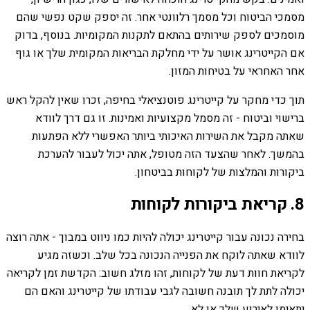
מסמכי הביטוח וכל מסמך רלוונטי אחר. זה יספק שקט נפשי שהם
מוסמכים לספק שירותים בהתאם לתקנות המקומיות. בנוסף, בדוק
אם הקייטרינג אושר על ידי מחלקת הבריאות המקומית שלך או גוף
אחר האחראי על בטיחות המזון.
תוך כדי מחקר על קייטרינג פוטנציאלי בחיפה, זכרו שאין להקל ראש
ברישוי וביטוח - זה מסמל מקצועיות ואמינות. זו גם דרך לוודא
שאתה מקבל את השירות האיכותי ביותר האפשרי ללא הפתעות
בהמשך. לאחר שהצעד הזה מטופל, אתה יכול לעבור להערכת
ביקורות והמלצות של לקוחות בביטחון.
8. קריאת ביקורות לקוחות
בחירה נכונה עבור קייטרינג יכולה להיות כמו ניווט במבוך - אתה רוצה
לוודא שאתה לוקח את הפנייה הנכונה בכל שלב. וכשזה מגיע
לקריאת חוות דעת של לקוחות, זהו מזלג חשוב: הקדשת זמן לקריאה
יכולה לתת לך תובנה חשובה לגבי עבודתו של קייטרינג והאם הם
יתאימו לאירוע שלך או לא.