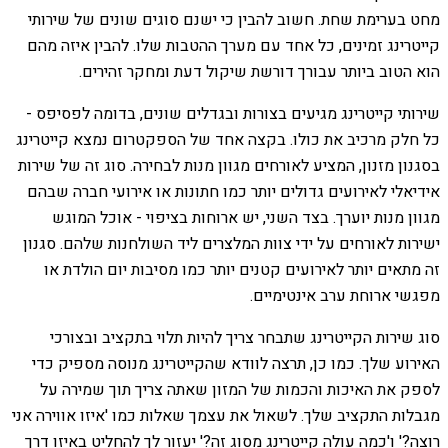
מחט בערימת שחת. חשוב להבין כי ישנם סוגים שונים של שירותי
קייטרינג זמינים, כל אחד עם מערך ההטבות שלו. להבין איזה מהם
הוא הטוב ביותר עבורך דורשת שיקול דעת ומחקר זהירים.
שירותי קייטרינג מגיעים בצורות ובגדלים שונים, בדומה לפסיפס -
כל חלק מרכיב את כולו. בקצה אחד של הספקטרום נמצא קייטרינג
בסגנון מזנון, המציע לאורחים מגוון מנות לבחירה. סוג זה של שירות
אידיאלי לאירועים גדולים יותר כמו חתונות או אירועי חברה שבהם
מגוון מנות יוערך. בצד השני, יש ארוחות בציפוי - אוכל המוגש
ישירות לאורחים על ידי צוות המלצרים ליד השולחנות שלהם. סגנון
זה מתאים יותר לאירועים קטנים יותר כמו מסיבות יום הולדת או
מפגשי ארוחת ערב אינטימיים.
סוג שירות הקייטרינג שתבחר צריך להיות תלוי בתקציב ובצורכי
האירוע שלך. כמו כן, תרצה לוודא שהקייטרינג מנוסה מספיק כדי
לספק את האיכות והכמות של המזון שאתה צריך תוך שמירה על
מגבלות התקציב שלך. לשאול את עצמך שאלות כמו 'איזו אווירה אני
רוצה?' ו'כמה עולה קייטרינג מסוג זה?' יעזור לך להחליט באיזו דרך