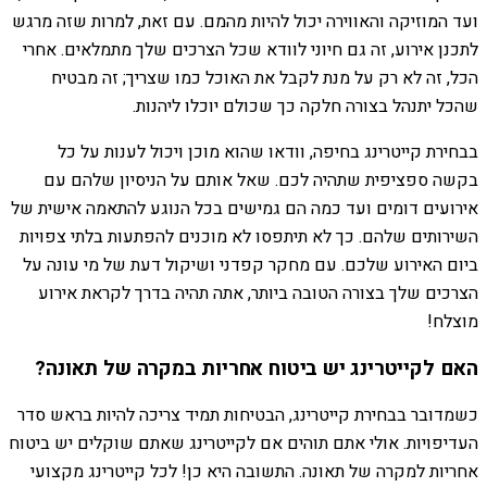
ועד המוזיקה והאווירה יכול להיות מהמם. עם זאת, למרות שזה מרגש
לתכנן אירוע, זה גם חיוני לוודא שכל הצרכים שלך מתמלאים. אחרי
הכל, זה לא רק על מנת לקבל את האוכל כמו שצריך; זה מבטיח
שהכל יתנהל בצורה חלקה כך שכולם יוכלו ליהנות.
בבחירת קייטרינג בחיפה, וודאו שהוא מוכן ויכול לענות על כל
בקשה ספציפית שתהיה לכם. שאל אותם על הניסיון שלהם עם
אירועים דומים ועד כמה הם גמישים בכל הנוגע להתאמה אישית של
השירותים שלהם. כך לא תיתפסו לא מוכנים להפתעות בלתי צפויות
ביום האירוע שלכם. עם מחקר קפדני ושיקול דעת של מי עונה על
הצרכים שלך בצורה הטובה ביותר, אתה תהיה בדרך לקראת אירוע
מוצלח!
האם לקייטרינג יש ביטוח אחריות במקרה של תאונה?
כשמדובר בבחירת קייטרינג, הבטיחות תמיד צריכה להיות בראש סדר
העדיפויות. אולי אתם תוהים אם לקייטרינג שאתם שוקלים יש ביטוח
אחריות למקרה של תאונה. התשובה היא כן! לכל קייטרינג מקצועי