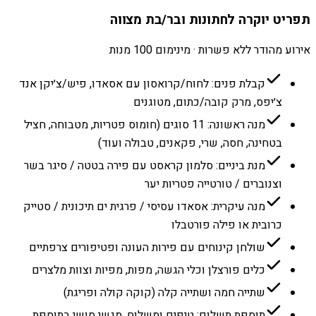
תפריט יוקרה לחתונות ובר/בת מצווה
אירוע מהודר ללא פשרות · מינימום 100 מנות
קבלת פנים: לחוח/קרואסון עם אסאדו, פיש/צ׳יקן אנד
צ׳יפס, מרק קובה/כתום, מטוגנים
מנה ראשונה: 11 סוגים (חומוס פטריות, מטבוחה, חציל
בטחינה, חסה, שרי, פקאנים, טבולה ועוד)
מנת ביניים: סלמון קראסט עם פירה בטטה / סיגר בשר
וצנוברים / טורטייה פטריות יער
מנה עיקרית: אסאדו עסיסי / פרגית ים תיכונית / סטייק
כרובית או פילה פורטבלו
שולחן קינוחים עם פירות העונה ופטיפורים צרפתיים
כלים פורצלן וכלי הגשה, מפות, מפיות וצוות מלצרים
שתייה חמה ושתייה קלה (קוקה קולה ופריגת)
תוספת תשלום: טיפים ומשלוח. מגשי סושי בתוספת.