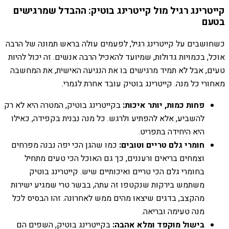
קייטרינג רגיל מול קייטרינג בוטיק: ההבדל שמרגישים
בטעם
כשחושבים על קייטרינג רגיל, לפעמים עולה בראש תמונה של הרבה
אוכל, בכמויות גדולות, שמיועד להאכיל הרבה אנשים. זה יכול להיות
טעים, אבל לא תמיד מרגישים בו את הנגיעה האישית, את המחשבה
מאחורי כל מנה. קייטרינג בוטיק עובד אחרת לגמרי.
פחות כמות, יותר איכות:
בקייטרינג בוטיק, המטרה היא לא רק
להשביע, אלא להפתיע ולרגש. כל מנה נבנית בקפידה, כאילו
היא היחידה בתפריט.
חומרי גלם טריים וטובים:
כמו שהגן הכי יפה נבנה מפרחים
וצמחים בריאים ורעננים, כך גם האוכל הכי טעים מתחיל
בחומרי גלם הכי טריים ואיכותיים שיש. קייטרינג בוטיק
משתמש בירקות שנקטפו זה עתה, בבשר טרי שמגיע ישירות
מהקצב, בדגים שיצאו מהים ממש לאחרונה. זהו הבסיס לכל
מנה טעימה ובריאה.
בישול מוקפד ומלא אהבה:
בקייטרינג בוטיק, השפים הם