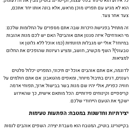
כל אירוע הוא סיפור בפני עצמו, וקייטרינג בוטיק מבין את זה לעומק.
הוא לא מגיע עם תפריט מוכן מראש, אלא בונה אותו יחד אתכם,
צעד אחר צעד.
זה מתחיל בפגישת היכרות שבה אתם מספרים על החלומות שלכם:
מי האורחים? איזה סגנון אתם אוהבים? האם יש לכם מנות אהובות
במיוחד? אולי יש מגבלות תזונתיות (כמו אוכל ללא גלוטן או
טבעוני)? השף מקשיב, חושב, ומציע רעיונות שהופכים את החלום
למציאות.
לדוגמה, אם אתם אוהבים אוכל ים תיכוני, התפריט יכלול סלטים
רעננים, דגים בתיבול מיוחד, ומאפים מהטאבון. אם אתם חולמים על
חוויה כפרית, אולי יהיו שם מנות בשר בבישול ארוך, תפוחי אדמה
קריספיים וקינוחים פירותיים. הכל מותאם אישית, כך שהאירוע
ישקף את הטעם הייחודי שלכם.
יצירתיות וחדשנות במטבח: הפתעות טעימות
בקייטרינג בוטיק, המטבח הוא מעבדת יצירה. השפים אוהבים לנסות