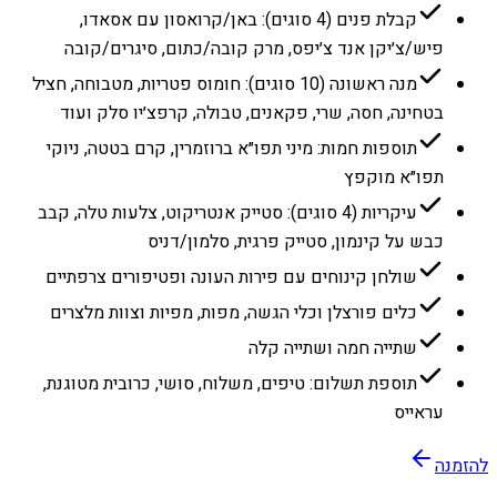
קבלת פנים (4 סוגים): באן/קרואסון עם אסאדו,
פיש/צ׳יקן אנד צ׳יפס, מרק קובה/כתום, סיגרים/קובה
מנה ראשונה (10 סוגים): חומוס פטריות, מטבוחה, חציל
בטחינה, חסה, שרי, פקאנים, טבולה, קרפצ׳יו סלק ועוד
תוספות חמות: מיני תפו״א ברוזמרין, קרם בטטה, ניוקי
תפו״א מוקפץ
עיקריות (4 סוגים): סטייק אנטריקוט, צלעות טלה, קבב
כבש על קינמון, סטייק פרגית, סלמון/דניס
שולחן קינוחים עם פירות העונה ופטיפורים צרפתיים
כלים פורצלן וכלי הגשה, מפות, מפיות וצוות מלצרים
שתייה חמה ושתייה קלה
תוספת תשלום: טיפים, משלוח, סושי, כרובית מטוגנת,
עראייס
להזמנה