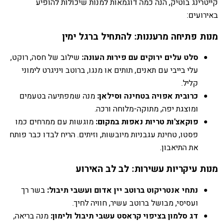
קייטרינג בוטיק, הנה כמה דוגמאות למנות שיכולות להופיע
באירועים:
מנות פתיחה מרעננות: להתחיל ברגל ימין
סלט עלים ירוקים עם פירות העונה:
שילוב של חסה, רוקט,
עלי בייבי עם תאנים, תותים או מנגו, ברוטב ויניגרט לימוני
קליל.
כרובית אפויה בטחינה וסילאן:
מנה שמפתיעה בטעמים
ומוצגת יפה, מתוקה-מלוחה ורכה.
פוקאצ'ות טריות נאפות במקום:
מוגשות עם ממרחים כמו
פסטו, טחינת עגבניות מיובשות, וזיתים. הריח לבדו כבר פותח
את התיאבון.
מנות עיקריות עשירות: לב לב האירוע
נתחי אנטריקוט ברוטב יין אדום ועשבי תיבול:
בשר רך
ועסיסי, מבושל ברוטב עשיר, חוויה לחיך.
דג סלמון בציפוי קראסט עשבי תיבול ולימון:
מנה בריאה,