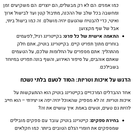
כמו אמנים. הם לא רק מבשלים, הם יוצרים. הם משקיעים זמן
ומחשבה בכל שלב של ההכנה, מתיבול קטן ועד לבישול ארוך
ואיטי, כדי להבטיח שהטעם יהיה מושלם. זה כמו בישול ביתי,
אבל של שף מקצוען.
התאמה אישית של כל פרט:
בקייטרינג רגיל, לפעמים
בוחרים מתוך תפריט קיים. בקייטרינג בוטיק, אתם חלק
מהתהליך. אתם מספרים על החלומות שלכם, על הטעמים
שאתם אוהבים, על סיפור האירוע, והשף בונה תפריט במיוחד
בשבילכם.
הדגש על איכות וטריות: הסוד לטעם בלתי נשכח
אחד ההבדלים המרכזיים בקייטרינג בוטיק הוא ההתעקשות על
איכות וטריות. זה לא מספיק שהאוכל יהיה יפה או יצירתי – הוא חייב
להיות גם טעים, וטעים באמת. איך עושים את זה?
בחירת ספקים:
קייטרינג בוטיק עובד עם ספקים מובילים
שמספקים את חומרי הגלם הטובים ביותר. כמו חקלאים