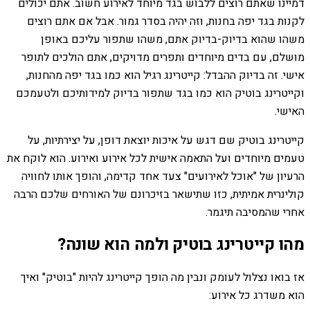
דמיינו שאתם רוצים ללבוש בגד מיוחד לאירוע חשוב. אתם יכולים
לקנות בגד יפה בחנות, וזה יהיה בסדר גמור. אבל אם אתם רוצים
משהו שהוא בדיוק-בדיוק אתם, משהו שתפור עליכם באופן
מושלם, עם בדים מיוחדים ותפרים מדויקים, אתם הולכים לתופר
אישי. זה בדיוק ההבדל: קייטרינג רגיל הוא כמו בגד יפה מהחנות,
וקייטרינג בוטיק הוא כמו בגד שתפור בדיוק למידותיכם ולטעמכם
האישי.
קייטרינג בוטיק שם דגש על איכות יוצאת דופן, על יצירתיות, על
טעמים מיוחדים ועל התאמה אישית לכל אירוע ואירוע. הוא לוקח את
הרעיון של "אוכל לאירועים" צעד אחד קדימה, והופך אותו לחוויה
קולינרית אמיתית, כזו שתישאר בזיכרונם של האורחים שלכם הרבה
אחרי שהמסיבה תיגמר.
מהו קייטרינג בוטיק ולמה הוא שונה?
אז בואו נצלול לעומק ונבין מה הופך קייטרינג להיות "בוטיק" ואיך
הוא משדרג כל אירוע: