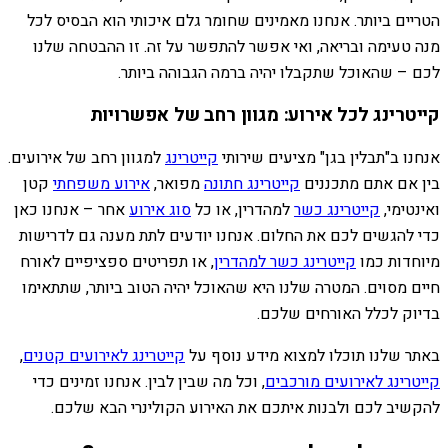
הטריים ביותר. אנחנו מאמינים שחומר גלם איכותי הוא הבסיס לכל
מנה טעימה ובריאה, ואי אפשר להתפשר על זה. זו ההבטחה שלנו
לכם – שהאוכל שתקבלו יהיה ברמה הגבוהה ביותר.
קייטרינג לכל אירוע: מגוון רחב של אפשרויות
אנחנו ב"תבלין בגן" מציעים שירותי
קייטרינג
למגוון רחב של אירועים.
בין אם אתם מתכננים
קייטרינג חתונה
מפואר,
אירוע משפחתי
קטן
ואינטימי,
קייטרינג כשר
למהדרין, או כל
סוג אירוע
אחר – אנחנו כאן
כדי להגשים לכם את החלום. אנחנו יודעים לתת מענה גם לדרישות
מיוחדות כמו
קייטרינג כשר למהדרין
, או תפריטים ספציפיים לאורח
חיים מסוים. המטרה שלנו היא שהאוכל יהיה הטוב ביותר, שתתאימו
בדיוק לכלל האורחים שלכם.
באתר שלנו תוכלו למצוא מידע נוסף על
קייטרינג לאירועים קטנים
,
קייטרינג לאירועים מורכבים
, וכל מה שבין לבין. אנחנו זמינים כדי
להקשיב לכם ולבנות איתכם את האירוע הקולינרי הבא שלכם.