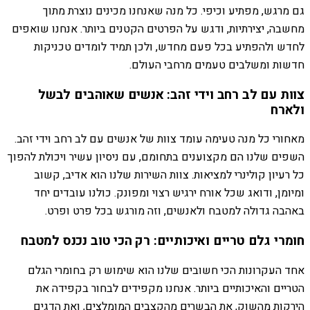
גם מרגש, מפתיע וכיפי. כל מנה שאנחנו מכינים נוצרת מתוך
מחשבה, יצירתיות, ודגש על הפרטים הקטנים ביותר. אנחנו שואפים
לחדש ולהפתיע בכל פעם מחדש, ולכן תמיד לומדים טכניקות
חדשות ומשלבים טעמים מרחבי העולם.
צוות עם לב רחב וידי זהב: אנשים שאוהבים לבשל
ולארח
מאחורי כל מנה טעימה עומד צוות של אנשים עם לב רחב וידי זהב.
השפים שלנו הם מקצוענים בתחומם, עם ניסיון עשיר ויכולת להפוך
כל רעיון קולינרי למציאות. צוות השירות שלנו הוא אדיב, קשוב
ומיומן, ודואג שכל אורח ירגיש רצוי ומפונק. כולנו עובדים יחד
באהבה גדולה למטבח ולאנשים, וזה מורגש בכל פרט ופרט.
חומרי גלם טריים ואיכותיים: רק הכי טוב נכנס למטבח
אחד העקרונות הכי חשובים שלנו הוא שימוש רק בחומרי הגלם
הטריים והאיכותיים ביותר. אנחנו מקפידים לבחור בקפידה את
הירקות מהשוק, את הבשרים מהקצבים המומלצים, ואת הדגים