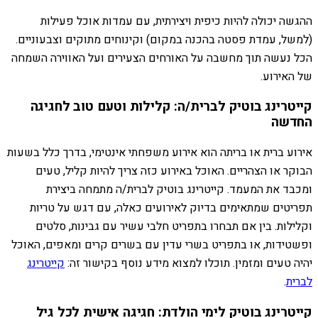
ההגשה יכולה להיות כיפית ויצירתית, עם עמדות אוכל פעילות
(למשל, עמדת פסטה בהכנה במקום) וקינוחים מתוקים וצבעוניים.
הכל נעשה תוך מחשבה על האורחים הצעירים ועל האווירה השמחה
של האירוע.
קייטרינג בוטיק לברית/ה: קלילות וטעם טוב לחגיגה
החדשה
אירוע ברית או בריתה הוא אירוע משפחתי אינטימי, בדרך כלל בשעות
הבוקר או הצהריים. האוכל באירוע כזה צריך להיות קליל, טעים
ומכבד את המעמד. קייטרינג בוטיק לברית/ה מתמחה ביצירת
תפריטים שמתאימים בדיוק לאירועים כאלה, עם דגש על טריות
וקלילות. בין אם תבחרו בתפריט חלבי עשיר עם גבינות, סלטים
ופשטידות, או בתפריט בשרי עדין עם בשרים קרים ומאפים, האוכל
יהיה טעים ומזמין. תוכלו למצוא מידע נוסף בקישור זה:
קייטרינג
לברית
.
קייטרינג בוטיק לימי הולדת: חגיגה אישית לכל גיל