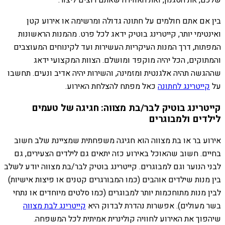
שלכם, את הסגנון, ואת האווירה שאתם רוצים ליצור.
בין אם אתם חולמים על חתונה גדולה ומרשימה או אירוע קטן
ואינטימי יותר, קייטרינג בוטיק ידאג לכל פרט. מהמנות הראשונות
המפתות, דרך המנות העיקריות העשירות ועד לקינוחים המעוצבים
והמתוקים, הכל יהיה מוקפד ומושלם. הצוות המקצועי ידאג
שההגשה תהיה אלגנטית ומזמינה, והשירות יהיה אדיב ונעים. תחשבו
על
קייטרינג לחתונה
כאל מפתח להצלחת האירוע.
קייטרינג בוטיק לבר/בת מצווה: חגיגה של טעמים
לילדים ולמבוגרים
אירוע בר או בת מצווה הוא חגיגה משפחתית שמציינת שלב חשוב
בחיים. חשוב שהאוכל באירוע כזה יתאים גם לילדים הצעירים, גם
לבני הנוער וגם למבוגרים. קייטרינג בוטיק לבר/בת מצווה יודע לשלב
בין מנות שילדים אוהבים (כמו המבורגרים קטנים או פיצות אישיות)
לבין מנות מתוחכמות יותר למבוגרים (כמו סלטים מיוחדים או נתחי
בשר מעולים). אפשרות נהדרת לבדוק היא
קייטרינג לבת מצווה
שיהפוך את האירוע לחוויה קולינרית אמיתית לכל המשפחה.