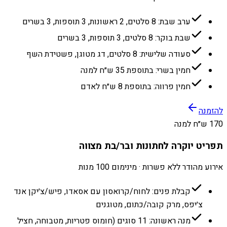
ערב שבת: 8 סלטים, 2 ראשונות, 3 תוספות, 3 בשרים
שבת בוקר: 8 סלטים, 3 תוספות, 3 בשרים
סעודה שלישית: 8 סלטים, דג מטוגן, פשטידת השף
חמין בשרי: בתוספת 35 ש״ח למנה
חמין פרווה: בתוספת 8 ש״ח לאדם
להזמנה
170 ש״ח למנה
תפריט יוקרה לחתונות ובר/בת מצווה
אירוע מהודר ללא פשרות · מינימום 100 מנות
קבלת פנים: לחוח/קרואסון עם אסאדו, פיש/צ׳יקן אנד
צ׳יפס, מרק קובה/כתום, מטוגנים
מנה ראשונה: 11 סוגים (חומוס פטריות, מטבוחה, חציל