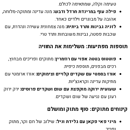
טעימה וקלה, שמתאימה לכולם.
פילה עוף במרינדת חרדל ודבש:
מנה עדינה ומתוקה-מלוחה,
אהובה על מבוגרים וילדים כאחד.
לזניה גבינות ותרד ביתית:
מנה צמחונית עשירה ונהדרת, עם
שכבות פסטה, גבינות משובחות ותרד טרי.
תוספות מפתיעות: משלימות את החוויה
פוטטוס בטטה אפוי עם רוזמרין:
מתוקים ופריכים מבחוץ,
רכים מבפנים, תוספת כיפית.
אורז בסמטי עם שקדים קלויים וצימוקים:
אורז ארומטי עם
מתיקות עדינה וקראנצ'יות.
שעועית ירוקה מוקפצת עם שום ושקדים פרוסים:
ירק ירוק
רענן עם נגיעה של שום ושקדים.
קינוחים מתוקים: סוף מתוק ומושלם
מיני פאי פקאן עם גלידת וניל:
שילוב של חם וקר, מתוק
ופריך.