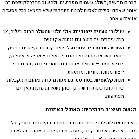
דברים חדשים, לשלב טעמים מפתיעים, ולחשוב מחוץ לקופסה. זה
אומר שאתם יכולים לצפות למנות מיוחדות שלא תמצאו בכל מסעדה
או אירוע אחר.
שילובי טעמים ייחודיים:
אולי סלט שמשלב מתוק ומלוח, או
מנה עיקרית עם רוטב עם נגיעה אקזוטית.
השראה ממטבחים שונים:
לעיתים קרובות, קייטרינג בוטיק
שואב השראה ממטבחים מרחבי העולם – אסיאתי, איטלקי,
צרפתי, ועוד – ומשלב אותם עם חומרי גלם מקומיים כדי
ליצור מנות מקוריות ומרתקות.
מנות קלאסיות בטוויסט:
גם מנות מוכרות ואהובות מקבלות
שדרוג ופרשנות חדשה, כך שהן נשארות מוכרות אך גם
מפתיעות.
הגשה ועיצוב מרהיבים: האוכל כאמנות
העיניים אוכלות לפני הפה, וזה נכון במיוחד בקייטרינג בוטיק. כל
מנה היא יצירת אמנות קטנה, מעוצבת בקפידה ובאהבה. זה לא רק
עניין של טעם, אלא גם של יופי.