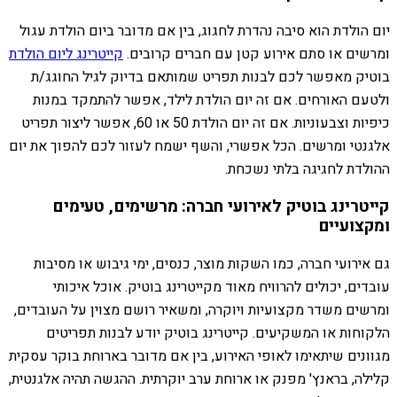
יום הולדת הוא סיבה נהדרת לחגוג, בין אם מדובר ביום הולדת עגול
ומרשים או סתם אירוע קטן עם חברים קרובים.
קייטרינג ליום הולדת
בוטיק מאפשר לכם לבנות תפריט שמותאם בדיוק לגיל החוגג/ת
ולטעם האורחים. אם זה יום הולדת לילד, אפשר להתמקד במנות
כיפיות וצבעוניות. אם זה יום הולדת 50 או 60, אפשר ליצור תפריט
אלגנטי ומרשים. הכל אפשרי, והשף ישמח לעזור לכם להפוך את יום
ההולדת לחגיגה בלתי נשכחת.
קייטרינג בוטיק לאירועי חברה: מרשימים, טעימים
ומקצועיים
גם אירועי חברה, כמו השקות מוצר, כנסים, ימי גיבוש או מסיבות
עובדים, יכולים להרוויח מאוד מקייטרינג בוטיק. אוכל איכותי
ומרשים משדר מקצועיות ויוקרה, ומשאיר רושם מצוין על העובדים,
הלקוחות או המשקיעים. קייטרינג בוטיק יודע לבנות תפריטים
מגוונים שיתאימו לאופי האירוע, בין אם מדובר בארוחת בוקר עסקית
קלילה, בראנץ' מפנק או ארוחת ערב יוקרתית. ההגשה תהיה אלגנטית,