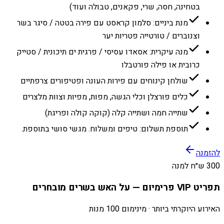
בטחינה, חסה, שרי, פקאנים, טבולה ועוד)
מנת ביניים: סלמון קראסט עם פירה בטטה / סיגר בשר
וצנוברים / טורטייה פטריות יער
מנה עיקרית: אסאדו עסיסי / פרגית ים תיכונית / סטייק
כרובית או פילה פורטבלו
שולחן קינוחים עם פירות העונה ופטיפורים צרפתיים
כלים פורצלן וכלי הגשה, מפות, מפיות וצוות מלצרים
שתייה חמה ושתייה קלה (קוקה קולה ופריגת)
תוספת תשלום: טיפים ומשלוח. מגשי סושי בתוספת.
להזמנה
300 ש״ח למנה
תפריט VIP פרימיום — על האש בשרים מובחרים
האירוע היוקרתי ביותר · מינימום 100 מנות