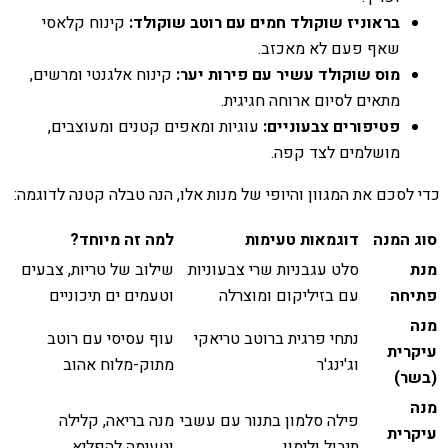
בראוניז שוקולד חמים עם רוטב שוקולד:
קינוח קלאסי
שאף פעם לא מאכזב.
מוס שוקולד עשיר עם פירות יער:
קינוח אלגנטי ומרשים,
מתאים לסיום ארוחה חגיגית.
פטיפורים צבעוניים:
עוגיות ומאפים קטנים ומעוצבים,
מושלמים לצד קפה.
כדי לסכם את המגוון והיופי של מנות אלו, הנה טבלה קטנה לדוגמה:
סוג המנה
דוגמאות טעימות
למה זה מיוחד?
מנת
סלט עגבניות שרי צבעוניות
שילוב של טריות, צבעים
פתיחה
עם בזיליקום ומוצרלה
וטעמים ים תיכוניים
מנה
נתחי פרגית ברוטב טריאקי
עוף עסיסי עם רוטב
עיקרית
וג'ינג'ר
מתוק-מלוח אהוב
(בשר)
מנה
פילה סלמון בתנור עם עשבי
מנה בריאה, קלילה
עיקרית
תיבול ולימון
וטעימה להפליא