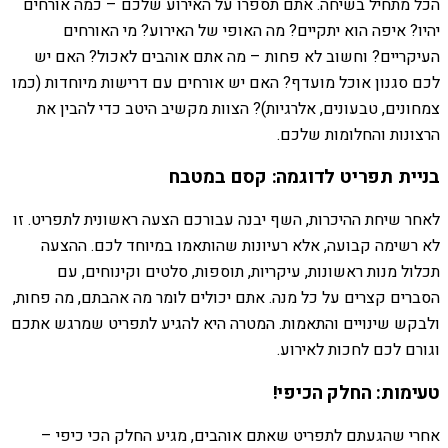
הכל מתחיל בשיחה. אתם תספרו על האירוע שלכם – כמה אורחים
יהיו? איפה הוא יתקיים? מה האופי של האירוע? מי האורחים
העיקריים? וחשוב לא פחות – מה אתם אוהבים לאכול? האם יש
לכם סגנון אוכל מועדף? האם יש אורחים עם דרישות מיוחדות (כמו
צמחונים, טבעונים, אלרגיות)? הצוות מקשיב היטב כדי להבין את
הרצונות והחלומות שלכם.
בניית תפריט לדוגמה: קסם במטבח
לאחר שיחת ההיכרות, השף יבנה עבורכם הצעה ראשונית לתפריט. זו
לא רשימה קבועה, אלא רעיונות שהותאמו במיוחד לכם. ההצעה
תכלול מנות ראשונות, עיקריות, תוספות, סלטים וקינוחים, עם
הסברים קצרים על כל מנה. אתם יכולים לומר מה אהבתם, מה פחות,
ולבקש שינויים והתאמות. המטרה היא להגיע לתפריט שמרגש אתכם
וגורם לכם לחכות לאירוע.
טעימות: החלק הכיפי!
אחרי שהגעתם לתפריט שאתם אוהבים, מגיע החלק הכי כיפי –