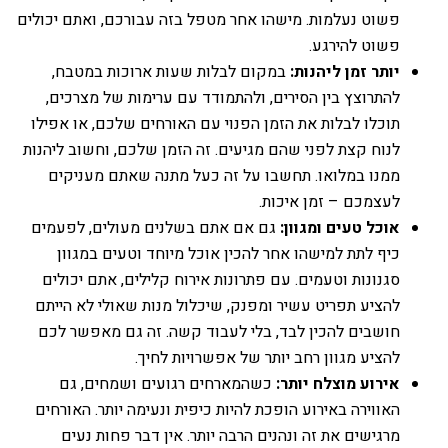
פשוט נעלמות. מישהו אחר מטפל בזה עבורכם, ואתם יכולים
פשוט להירגע.
יותר זמן ליהנות:
במקום לבלות שעות ארוכות במטבח,
להתרוצץ בין הסירים, ולהתמודד עם ערימות של מצרכים,
תוכלו לבלות את הזמן הפנוי עם האורחים שלכם, או אפילו
לנוח קצת לפני שהם מגיעים. זה הזמן שלכם, וחשוב ליהנות
ממנו במלואו. תחשבו על זה כעל מתנה שאתם מעניקים
לעצמכם – זמן איכות.
אוכל טעים ומגוון:
גם אם אתם בשלנים מעולים, לפעמים
כיף לתת למישהו אחר להכין אוכל מיוחד וטעים במגוון
סגנונות וטעמים. עם פתרונות אירוח קלילים, אתם יכולים
להציע תפריט עשיר ומפנק, שיכלול מנות שאולי לא הייתם
חושבים להכין לבד, בלי לעבוד קשה. זה גם מאפשר לכם
להציע מגוון רחב יותר של אפשרויות לחיך.
אירוע מוצלח יותר:
כשהמארחים רגועים ושמחים, גם
האווירה באירוע הופכת להיות כיפית ונעימה יותר. האורחים
מרגישים את זה ונהנים הרבה יותר. אין דבר פחות נעים