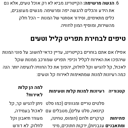
הגשה מרשימה:
הקייטרינג מביא לא רק אוכל טעים, אלא גם
את הידע והכלים להגשה יפה ומרשימה. מגשים מעוצבים,
כלים מתאימים, וסידור אסתטי של המנות – הכל חלק
מהשירות, ומוסיף המון לחוויה.
טיפים לבחירת תפריט קליל וטעים
אפילו אם אתם בוחרים בקייטרינג, עדיין כדאי לחשוב על סוגי המנות
שיהפכו את האירוח לקליל וכיפי. תפריט שמורכב ממנות שקל
לאכול, קל להגיש וקל לחלוק, יהפוך את כל החוויה לנעימה יותר. הנה
כמה רעיונות למנות שמתאימות לאירוח קל וטעים:
למה הן קלות
קטגוריה
רעיונות למנות קלות וטעימות
לאירוח?
סלטים טריים ומגוונים (כמו סלט
ניתן להגיש קר, קל
קינואה, סלט עלים), מטבלים עם
לאכול בעמידה,
פתיחות
קרקרים ולחם (חומוס, טחינה,
מעורר תיאבון וקל
ומתאבנים
עגבניות), ירקות חתוכים, מיני
לחלוק. לא דורש