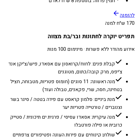
חמין פרווה: בתוספת 8 ש״ח לאדם
להזמנה
170 ש״ח למנה
תפריט יוקרה לחתונות ובר/בת מצווה
אירוע מהודר ללא פשרות · מינימום 100 מנות
קבלת פנים: לחוח/קרואסון עם אסאדו, פיש/צ׳יקן אנד
צ׳יפס, מרק קובה/כתום, מטוגנים
מנה ראשונה: 11 סוגים (חומוס פטריות, מטבוחה, חציל
בטחינה, חסה, שרי, פקאנים, טבולה ועוד)
מנת ביניים: סלמון קראסט עם פירה בטטה / סיגר בשר
וצנוברים / טורטייה פטריות יער
מנה עיקרית: אסאדו עסיסי / פרגית ים תיכונית / סטייק
כרובית או פילה פורטבלו
שולחן קינוחים עם פירות העונה ופטיפורים צרפתיים