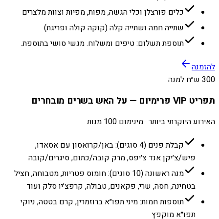
כלים פורצלן וכלי הגשה, מפות, מפיות וצוות מלצרים
שתייה חמה ושתייה קלה (קוקה קולה ופריגת)
תוספת תשלום: טיפים ומשלוח. מגשי סושי בתוספת.
להזמנה
300 ש״ח למנה
תפריט VIP פרימיום — על האש בשרים מובחרים
האירוע היוקרתי ביותר · מינימום 100 מנות
קבלת פנים (4 סוגים): באן/קרואסון עם אסאדו,
פיש/צ׳יקן אנד צ׳יפס, מרק קובה/כתום, סיגרים/קובה
מנה ראשונה (10 סוגים): חומוס פטריות, מטבוחה, חציל
בטחינה, חסה, שרי, פקאנים, טבולה, קרפצ׳יו סלק ועוד
תוספות חמות: מיני תפו״א ברוזמרין, קרם בטטה, ניוקי
תפו״א מוקפץ