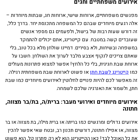
אירועים משפחתיים וחגים
מפגשים משפחתיים, ארוחות שישי, ארוחות חג, שבתות מיוחדות –
אלה רגעים מיוחדים שבהם כל המשפחה מתכנסת יחד. בדרך כלל,
זה דורש שעות רבות של בישול, ולפעמים גם מספר אנשים
שעובדים קשה במטבח. עם קייטרינג, אתם יכולים להתמקד
במשפחה ובשיחות, ולא בסירים. דמיינו שולחן מלא בכל טוב, בלי
שאתם צריכים לנקוף אצבע מלבד לערוך את השולחן. חשבו על
ארוחת שבת חגיגית, בלי כל הלחץ! אפשר למצוא פתרונות מעולים
כמו
קייטרינג לשבת חתן
או פשוט לארוחת שבת משפחתית רגילה.
זה מאפשר לכם להיות פנויים לחלוטין לאירועים מיוחדים כמו שבת
חתן, ולשמור את האנרגיה שלכם לשמחה.
אירועים מיוחדים ואירועי מעבר: ברית/ה, בת/בר מצווה,
חתונה
אירועים גדולים ומרגשים כמו בריתה או ברית מילה, בת מצווה או בר
מצווה, או אפילו חתונה, דורשים תכנון רב, ובטח שאי אפשר להכין
את כל האוכל לבד! כאן הקייטרינג הוא לא רק פתרון קל, הוא פשוט