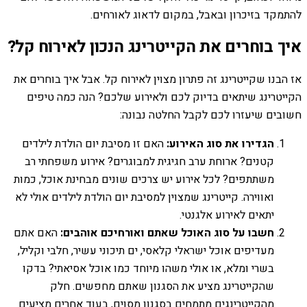
להתמקד בזיכרון ובאבל, במקום לדאוג לאורחים.
איך בוחרים את הקייטרינג הנכון לאירוח קל?
אז הבנו שקייטרינג זה פתרון מצוין לאירוח קל. אבל איך בוחרים את
הקייטרינג שיתאים בדיוק לכם ולאירוע שלכם? הנה כמה טיפים
חשובים שיעזרו לכם לקבל החלטה נבונה:
הגדירו את סוג האירוע:
האם זו מסיבת יום הולדת לילדים
קטנים? ארוחת ערב חגיגית למבוגרים? אירוע משפחתי רב
משתתפים? לכל אירוע יש צרכים שונים מבחינת אוכל, כמות
ואווירה. קייטרינג שמצוין למסיבת יום הולדת לילדים אולי לא
יתאים לאירוע אלגנטי.
חשבו על סוג האוכל שאתם ואורחיכם אוהבים:
האם אתם
מעדיפים אוכל ישראלי קלאסי, ים תיכוני עשיר, חלבי וקליל,
בשרי ומלא, או אולי משהו מיוחד כמו אוכל אסיאתי? בדקו
שהקייטרינג מציע את הסגנון שאתם מחפשים. חלק
מהקייטרינגים מתמחים בסגנון מסוים, בעוד אחרים מציעים