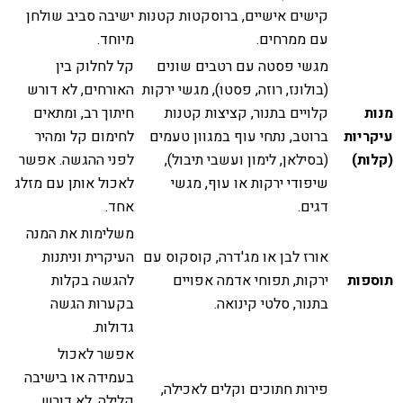
קישים אישיים, ברוסקטות קטנות
ישיבה סביב שולחן
עם ממרחים.
מיוחד.
מגשי פסטה עם רטבים שונים
קל לחלוק בין
(בולונז, רוזה, פסטו), מגשי ירקות
האורחים, לא דורש
מנות
קלויים בתנור, קציצות קטנות
חיתוך רב, ומתאים
עיקריות
ברוטב, נתחי עוף במגוון טעמים
לחימום קל ומהיר
(קלות)
(בסילאן, לימון ועשבי תיבול),
לפני ההגשה. אפשר
שיפודי ירקות או עוף, מגשי
לאכול אותן עם מזלג
דגים.
אחד.
משלימות את המנה
אורז לבן או מג'דרה, קוסקוס עם
העיקרית וניתנות
תוספות
ירקות, תפוחי אדמה אפויים
להגשה בקלות
בתנור, סלטי קינואה.
בקערות הגשה
גדולות.
אפשר לאכול
בעמידה או בישיבה
פירות חתוכים וקלים לאכילה,
קלילה, לא דורש