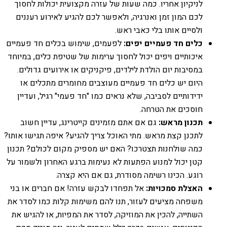
לניקיון אחריו. כמה שעות של עזרה מקצועית יכולות לחסוך
לכם המון זמן ואנרגיה, ולאפשר לכם להגיע לאירוע רעננים
ולסיים אותו בלי כאבי ראש.
כלים חד פעמיים יפים:
לפעמים, שימוש בכלים חד פעמיים
איכותיים ויפים יכול לחסוך ערימות של שטיפת כלים, במיוחד
במסיבות יום הולדת לילדים, פיקניקים או אירועים גדולים.
היום יש כלים חד פעמיים מעוצבים מחומרים מתכלים או
ידידותיים לסביבה, שלא נראים כמו "חד פעמי" רגיל, ועדיין
חוסכים את הטרחה.
תכנון מראש:
גם אם אתם מזמינים קייטרינג, עדיין חשוב
לתכנן קצת מראש. מתי האוכל צריך להגיע? איפה תגישו אותו?
כמה שולחנות תצטרכו? האם יש מספיק מקום לכולם? תכנון
קטן יכול למנוע הפתעות לא נעימות ברגע האחרון ולשמור על
רוגע. הכינו רשימה מסודרת, גם אם היא קצרה.
האצלת סמכויות:
אל תפחדו לבקש עזרה! אם חברים או בני
משפחה מציעים לעזור, תנו להם משימות קלות כמו לסדר את
השתייה, להכין את המוזיקה, לסדר את המפיות, או להגיש את