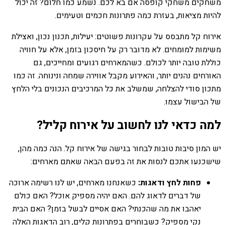
משחקים משחקי קופסה אם בא לכם. נשמע כמו חלום? זה יכול
להיות מציאות, בעזרת כמה פתרונות חכמים וטעימים.
אירוח קל מתבסס על עקרונות פשוטים: יעילות, תכנון נכון, ואצילת
משימות למומחים. לא מדובר רק על חיסכון בזמן, אלא על חוויה
כוללת טובה יותר לכולם. כשהמארחים רגועים ומחייכים, גם
האורחים נהנים יותר, והאירוע מקבל אווירה שמחה ונינוחה. זה כמו
מתכון סודי להצלחה, שמשלב את כל המרכיבים הנכונים בלי הלחץ
של הבישול עצמו.
למה כדאי לנו לחשוב על אירוח קליל?
יש המון סיבות טובות לבחור בגישה של אירוח קל. הנה כמה מהן,
שישכנעו אתכם לנסות את זה בפעם הבאה שאתם מארחים:
פחות לחץ ודאגות:
כשאנחנו מארחים, יש לנו רשימה ארוכה
של דברים לדאוג להם. האם יהיה מספיק אוכל? האם כולם
יאהבו את מה שהכנתי? האם אסיים לבשל בזמן? האם הבית
נקי מספיק? כשבוחרים בפתרונות קלים, רוב הדאגות האלה