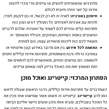
מלהרגיש שהמארחים לחוצים או עייפים מדי מכדי ליהנות.
אירוח קל יוצר חוויה חיובית לכולם.
חיסכון באנרגיה:
לארח זה לא רק לבשל, זה גם לנקות, לסדר,
ולהיות עם אנרגיות לאורחים. כל התהליך דורש המון כוח.
פתרונות קלים עוזרים לכם לשמור על האנרגיה שלכם לדברים
החשובים באמת: השיחות, הצחוקים, והבילוי המשותף. זה
משאיר לכם כוח ליהנות מהאירוע עצמו, וגם למחרת.
התאמה לכל אירוע:
בין אם מדובר באירוע קטן ואינטימי או
במסיבה גדולה ורבת משתתפים, פתרונות אירוח קלילים ניתנים
להתאמה. הם גמישים ונוחים, ומאפשרים לכם להתאים את
רמת המאמץ ואת סוג האוכל בדיוק למה שאתם צריכים.
הפתרון המרכזי: קייטרינג ואוכל מוכן
כשמדברים על פתרונות אירוח קלילים, הדבר הראשון שעולה לראש
הוא לרוב
קייטרינג
. קייטרינג זה פשוט אומר שמישהו אחר מכין את
כל האוכל בשבילכם, ומביא אותו מוכן וטעים היישר אליכם הביתה
או למקום האירוע. זה כמו קסם! כל מה שצריך לעשות זה לסדר את