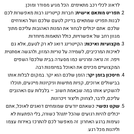
לדאוג לכלי רכב מתאימים. הכל מגיע מסודר ומוכן.
תפריט מותאם אישית:
חברות קייטרינג רבות מאפשרות לכם
לבנות תפריט שמתאים בדיוק לטעם שלכם ושל האורחים
שלכם. אתם יכולים לבחור את המנות האהובות עליכם מתוך
מגוון רחב של אפשרויות, כולל התאמות מיוחדות.
מקצועיות ואיכות:
הקייטרינג דואג לא רק לטעם, אלא גם
לאיכות המרכיבים, לשמירה על טריות המזון, ולהגשה אסתטית
ויפה. זה נראה ומרגיש כמו מסעדה בבית שלכם! השפים
המקצועיים מכינים את האוכל במיומנות רבה.
חיסכון בזמן יקר:
הזמן שלכם הוא יקר. במקום לבלות אותו
בבישולים ארוכים, קניות מתישות וניקיונות מייגעים, תוכלו
להשקיע אותו במה שבאמת חשוב – בלבלות עם האהובים
עליכם, לדבר, לצחוק וליצור זיכרונות.
שקט נפשי:
כשאתם יודעים שמומחים דואגים לאוכל, אתם
יכולים להיות רגועים שהכל יתנהל כשורה, בלי הפתעות לא
נעימות ברגע האחרון. זה מאפשר לכם להתרכז באירוח עצמו
וליהנות מכל רגע.