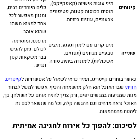
מיני עוגות אישיות (קאפקייקס),
קינוחים
כלים מיוחדים רבים,
מוסים בכוסות קטנות, פטיפורים
ומגוון מאפשר לכל
צבעוניים, עוגיות ביתיות.
אחד למצוא משהו
שהוא אוהב.
מרעננת ומתאימה
מים קרים עם לימון ונענע, מיצים
לכולם. ניתן להגיש
שתייה
טבעיים מגוונים (תפוזים,
בבר משקאות קטן
אשכוליות), לימונדה ביתית, סודה.
ונגיש.
כאשר בוחרים קייטרינג, תמיד כדאי לשאול על אפשרויות ל
קייטרינג
חוויתי
שבו האוכל הוא חלק מהשמחה והכיף. אפשר למשל לבחור
מנות שמגיעות במגשים יפים, ורק צריך להניח אותם על השולחן. כך,
האוכל נראה מדהים וגם ההגשה קלה, וכל מה שנשאר לכם זה
ליהנות מהמחמאות.
לסיכום: להפוך כל אירוח לחגיגה אמיתית