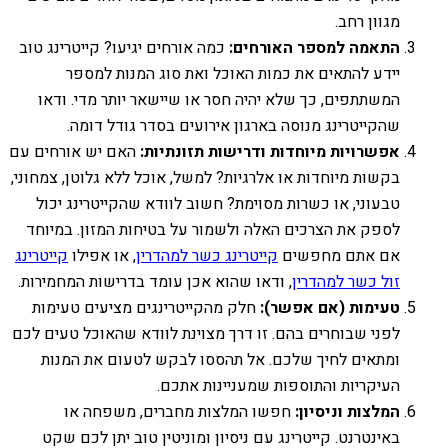
מגוון רחב.
התאמה למספר האורחים:
כמה אורחים יגיעו? קייטרינג טוב
יידע להתאים את כמות האוכל ואת סוג המנות למספר
המשתתפים, כך שלא יהיה חסר או שיישאר יותר מדי. ודאו
שהקייטרינג מנוסה בארגון אירועים בסדר גודל דומה.
אפשרויות מיוחדות ודרישות תזונתיות:
האם יש אורחים עם
בקשות מיוחדות או אלרגיות? למשל, אוכל ללא גלוטן, צמחוני,
טבעוני, או כשרות מסוימת? חשוב לוודא שהקייטרינג יכול
לספק את הצרכים האלה ולשמור על בטיחות המזון. במיוחד
אם אתם מחפשים
קייטרינג כשר למהדרין
, או אפילו
קייטרינג
זול כשר למהדרין
, ודאו שהוא אכן עומד בדרישות המחמירות.
טעימות (אם אפשר):
חלק מהקייטרינגים מציעים טעימות
לפני שבוחרים בהם. זו דרך מצוינת לוודא שהאוכל טעים לכם
ומתאים לחיך שלכם. אל תהססו לבקש לטעום את המנות
העיקריות והתוספות שמעניינות אתכם.
המלצות וניסיון:
חפשו המלצות מחברים, משפחה או
באינטרנט. קייטרינג עם ניסיון ומוניטין טוב יתן לכם שקט