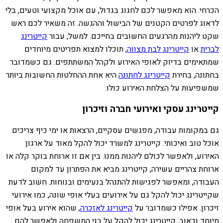
הכרחי. הוא מאפשר לכם לחגוג בגדול, עם אוכל מקצועי וטעים, בלי
לדאוג לפרטים הקטנים של הבישול וההגשה. זה משאיר לכם ראש
שקט ליהנות מהרגעים החשובים בחייכם. למשל, עבור
קייטרינג
לברית
או
קייטרינג לבת מצווה
, תוכלו למצוא תפריטים מיוחדים
שמתאימים בדיוק לאופי האירוע ולקהל המשתתפים. גם כשמדובר
בחתונה, בחירת
קייטרינג לחתונה
היא אחת ההחלטות החשובות ביותר
שמשפיעות על הצלחת האירוע כולו.
קייטרינג עסקי ואירועי חברה וזיכרון
גם במקומות עבודה, מפגשים עסקיים, הרצאות או ימי כיף צריכים
אוכל טוב ואיכותי. קייטרינג למשרד יכול להקל מאוד על ארגון
האירוע, ולאפשר לכולם ליהנות ממנו. בין אם זו ארוחת בוקר קלה או
ארוחת צהריים עשירה, קייטרינג מביא את הפתרון עד למקום
העבודה, ומאפשר לפגישות להתנהל בנעימים ובנוחות. חשוב לדעת
שקייטרינג יכול להקל גם על אירועים בעלי אופי שונה, כמו אירועי
זיכרון. אפילו כשמדובר על
קייטרינג לאזכרה
, שהוא אירוע בעל אופי
מיוחד וכאוב, קייטרינג יכול להקל על בני המשפחה ולאפשר להם