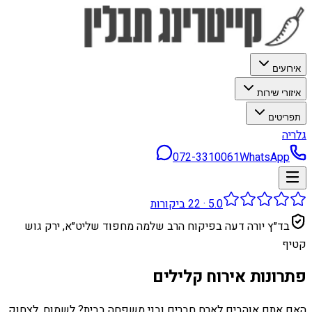
אירועים
איזורי שירות
תפריטים
גלריה
072-3310061
WhatsApp
5.0
·
22
ביקורות
בד״ץ יורה דעה בפיקוח הרב שלמה מחפוד שליט״א, ירק גוש
קטיף
פתרונות אירוח קלילים
האם אתם אוהבים לארח חברים ובני משפחה בבית? לשמוח, לצחוק,