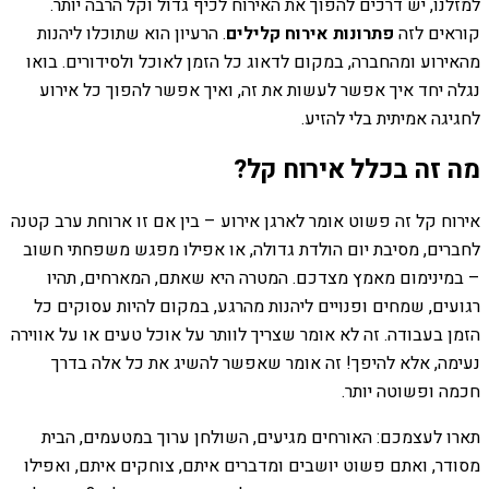
למזלנו, יש דרכים להפוך את האירוח לכיף גדול וקל הרבה יותר.
קוראים לזה
פתרונות אירוח קלילים
. הרעיון הוא שתוכלו ליהנות
מהאירוע ומהחברה, במקום לדאוג כל הזמן לאוכל ולסידורים. בואו
נגלה יחד איך אפשר לעשות את זה, ואיך אפשר להפוך כל אירוע
לחגיגה אמיתית בלי להזיע.
מה זה בכלל אירוח קל?
אירוח קל זה פשוט אומר לארגן אירוע – בין אם זו ארוחת ערב קטנה
לחברים, מסיבת יום הולדת גדולה, או אפילו מפגש משפחתי חשוב
– במינימום מאמץ מצדכם. המטרה היא שאתם, המארחים, תהיו
רגועים, שמחים ופנויים ליהנות מהרגע, במקום להיות עסוקים כל
הזמן בעבודה. זה לא אומר שצריך לוותר על אוכל טעים או על אווירה
נעימה, אלא להיפך! זה אומר שאפשר להשיג את כל אלה בדרך
חכמה ופשוטה יותר.
תארו לעצמכם: האורחים מגיעים, השולחן ערוך במטעמים, הבית
מסודר, ואתם פשוט יושבים ומדברים איתם, צוחקים איתם, ואפילו