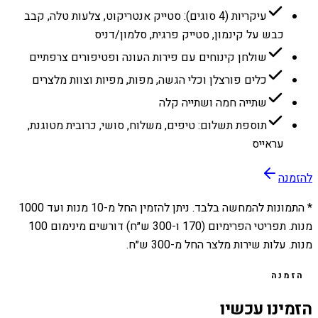
עיקריות (4 סוגים): סטייק אנטריקוט, צלעות טלה, קבב
כבש על קינמון, סטייק פרגית, סלמון/דניס
שולחן קינוחים עם פירות העונה ופטיפורים צרפתיים
כלים פורצלן וכלי הגשה, מפות, מפיות וצוות מלצרים
שתייה חמה ושתייה קלה
תוספת תשלום: טיפים, משלוח, סושי, כרובית מטוגנת,
עראייס
להזמנה
* התמונות להמחשה בלבד. ניתן להזמין החל מ-
10
מנות ועד
1000
מנות. תפריטי הפרימיום (170 ו-300 ש״ח) דורשים מינימום 100
מנות. עלות שירות מלצר החל מ-300 ש״ח.
הזמנה
הזמינו עכשיו