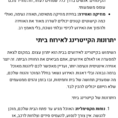
הקינוחים. אנשים בדרך כלל שמחים לעזור, וזה מוריד מכם
עומס משמעותי.
מוזיקה ואווירה:
בחירת מוזיקה מתאימה, תאורה נעימה, ואולי
כמה קישוטים קטנים יכולים לשדרג מאוד את האווירה
ולהפוך את האירוע לכיפי ובלתי נשכח, בלי מאמץ רב.
יתרונות הקייטרינג לאירוח ביתי
השימוש בקייטרינג לאירועים בבית הוא יתרון עצום. במקום לצאת
למסעדה או לאולם אירועים, אתם מביאים את החוויה הביתה. זה יוצר
אווירה אינטימית ונעימה יותר, ועדיין מאפשר לכם ליהנות מאוכל
ברמה גבוהה ובלי דאגות. האירוע נשאר בחלל המוכר והנוח שלכם,
מה שמעניק תחושה של בית וחמימות, ובו בזמן נהנים ממטעמים
שלא הייתם יכולים להכין לבד.
היתרונות של קייטרינג ביתי:
נוחות מקסימלית:
האוכל מגיע עד פתח הבית שלכם, מוכן
להגשה. אין צורך לנסוע, להעמיס סירים וצלחות לרכב, או