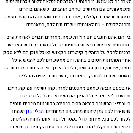
לארח זה לא עונש, זו מתנה! זו הזדמנות נפלאה ליצור זיכרונות יפים
ומשמעותיים עם האנשים שאתם אוהבים. וכשאתם בוחרים
ב
פתרונות אירוח קלילים
, אתם מבטיחים שהמתנה הזו תהיה נעימה
ומהנה לכולם – גם לאורחים שלכם וגם לכם, המארחים.
בין אם אתם חוגגים יום הולדת שמח, מארחים חברים לארוחת ערב
ספונטנית, או עושים אירוע משפחתי גדול וחשוב, זכרו שתמיד יש
דרכים להקל על התהליך. קייטרינג מקצועי ואוכל מוכן הם ללא ספק
אחד הפתרונות הטובים ביותר, והם מאפשרים לכם להגיש אוכל
טעים, איכותי, מגוון ומרשים, בלי כל הלחץ של ההכנות המפרכות. זה
משחרר אתכם להתמקד באורחים, בשיחות ובאווירה הכללית.
אז בפעם הבאה שאתם מתכננים לארח, קחו נשימה עמוקה, חייכו,
ותחשבו: "איך אני יכול להפוך את האירוע הזה לקל וכיפי גם
בשבילי?" התשובה כנראה תהיה בבחירה בפתרונות חכמים ונוחים,
שישאירו לכם זמן ליהנות מהרגעים המיוחדים.
תבלין בגן
ישמחו
לעזור לכם בכל אירוע, גדול כקטן, ולהפוך אותו לחוויה קולינרית
בלתי נשכחת וקלה! הם דואגים לכל הפרטים הקטנים, כך שאתם