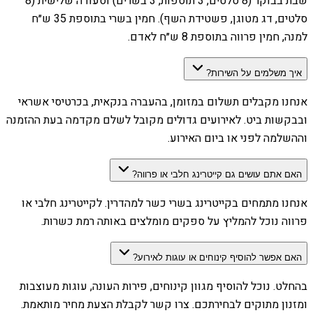
שבת בבוקר (8 סלטים, 3 תוספות, 3 בשרים) וסעודה שלישית (8
סלטים, דג מטוגן, פשטידת השף). חמין בשרי בתוספת 35 ש״ח
למנה, חמין פרווה בתוספת 8 ש״ח לאדם.
איך משלמים על השירות?
אנחנו מקבלים תשלום במזומן, בהעברה בנקאית, בכרטיסי אשראי
ובבקשות ביט. לאירועים גדולים מקובל לשלם מקדמה בעת ההזמנה
וההשלמה לפני או ביום האירוע.
האם אתם עושים גם קייטרינג חלבי או פרווה?
אנחנו מתמחים בקייטרינג בשרי כשר למהדרין. לקייטרינג חלבי או
פרווה נוכל להמליץ על ספקים מומלצים באותה רמת כשרות.
האם אפשר להוסיף קינוחים או עוגות לאירוע?
בהחלט. נוכל להוסיף מגוון קינוחים, פירות העונה, עוגות מעוצבות
ומזנון מתוקים לבחירתכם. צרו קשר לקבלת הצעת מחיר מותאמת.