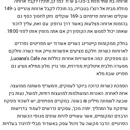
ארוחה בת שתי מנות ב-$135 ש"ח. כמו כן, תוכלו לקבל ארוחה
מוזלת מבית אל רנצ'ו בטבריה, בה תוכלו לקבל ארוחת צהריים ב-149
שקלים וארוחת פרימיום ב-169 שקלים. ניתן לחסוך כסף גם
בהזמנת ארוחה מצלעות באשד דרך גרופון. עם זאת, עליך לזכור
שאתה יכול לממש את הקופון רק אם אתה מזמין אותו לפני 18:00.
בחלק ממקומות קייטרינג כשרים אשדוד יש תפריטים נפרדים
לארוחות כשרות. חלקם מציעים אפשרות טייק אווי כשרה וחלקם
גם מספקים. כמה אפשרויות אחרות כוללות את Luciana's Cafe,
מסעדה חלבית איטלקית מודרנית, ומר גרין. מלון ממילא מציע גם
תפריט שבת מלא.
הסמכת כשרות כרוכה ביוקר לעסקים, והתעריף משתנה ממועצה
אחת לאחרת. האגרות המשולמות למועצות דתיות, למשל, נעות בין
שבעה לשמונה מיליון ₪ בשנה. במקרים מסוימים, יש לשכור מפקח
שיפקח על התהליך. יתרה מכך, עסקים נדרשים לעמוד בדרישות
הרבנים המקומיים, אשר עשויים להיות שונים מגופי הכשרות
הפרטיים. הדבר מקשה על ניהול עסק באשדוד מבלי להיגרר בעלויות