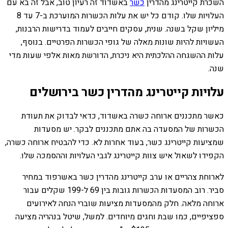
השכרת קייטרינג מהדרין
כשר
באשדוד זה רעיון טוב, אבל זה בא עם
העלויות שלו. קודם כל יש את עלות הכשרות המוערכת ב-7 עד 8
מיליון שקל בשנה. שנית, עסקים חייבים לעמוד בדרישות הרבנות,
העשויות להיות שונות מאלה של גופי הכשרות הפרטיים. בנוסף,
עלות ההשגחה ההלכתית היא ניכרת, הדורשת מאות אלפי שעות מדי
שנה.
עלויות קייטרינג מהדרין כשר בירושלים
כאשר מתכננים ארוחה כשרה באשדוד, כדאי לבדוק את תעודת
הכשרות של המסעדה בה אתם מתכננים לבקר. יש מסעדות
שמציעות קייטרינג כשר, בעוד אחרות לא. כדי להבטיח ארוחה כשרה,
הקפידו לשאול איש צוות קייטרינג לגבי העלויות וההסמכה שלו.
לארוחת צהריים או ערב קייטרינג מהדרין כשר באשרפוד במחיר
סביר. רוב המסעדות הכשרות גובות בין 69 ל-199 שקלים עבור
ארוחה מלאה. חלק מהמסעדות מציעות שוברי הנחה לאירועים
ספציפיים, כמו שבת וחגים מיוחדים. למשל, שיטל בנהריה מציעה