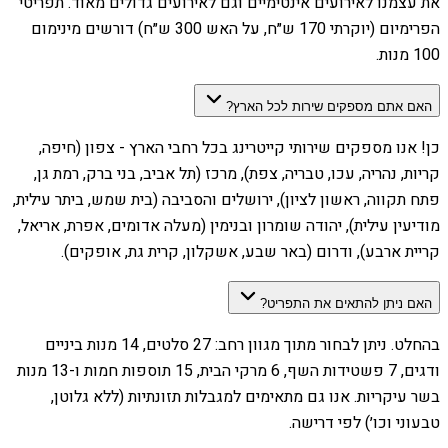
את עצמנו לאירועים אינטימיים וגם לאירועים גדולים מאוד. תפריטי
הפרימיום (יוקרתי 170 ש״ח, על האש 300 ש״ח) דורשים מינימום
100 מנות.
האם אתם מספקים שירות לכל הארץ?
כן! אנו מספקים שירותי קייטרינג בכל רחבי הארץ - צפון (חיפה,
קריות, נהריה, עכו, טבריה, צפת), מרכז (תל אביב, בני ברק, רמת גן,
פתח תקווה, ראשון לציון), ירושלים והסביבה (בית שמש, ביתר עילית,
מודיעין עילית), יהודה שומרון ובנימין (מעלה אדומים, אפרת, אריאל,
קריית ארבע), ודרום (באר שבע, אשקלון, קרית גת, אופקים).
האם ניתן להתאים את התפריט?
בהחלט. ניתן לבחור מתוך מגוון רחב: 27 סלטים, 14 מנות ביניים
ודגים, 7 פשטידות השף, 6 מרקי הבית, 15 תוספות חמות ו-13 מנות
בשר עיקריות. אנו גם מתאימים למגבלות תזונתיות (ללא גלוטן,
טבעוני וכו׳) לפי דרישה.