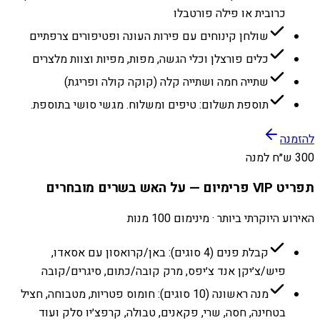
כרובית או פילה פורטבלו
שולחן קינוחים עם פירות העונה ופטיפורים צרפתיים
כלים פורצלן וכלי הגשה, מפות, מפיות וצוות מלצרים
שתייה חמה ושתייה קלה (קוקה קולה ופריגת)
תוספת תשלום: טיפים ומשלוח. מגשי סושי בתוספת.
להזמנה
300 ש״ח למנה
תפריט VIP פרימיום — על האש בשרים מובחרים
האירוע היוקרתי ביותר · מינימום 100 מנות
קבלת פנים (4 סוגים): באן/קרואסון עם אסאדו,
פיש/צ׳יקן אנד צ׳יפס, מרק קובה/כתום, סיגרים/קובה
מנה ראשונה (10 סוגים): חומוס פטריות, מטבוחה, חציל
בטחינה, חסה, שרי, פקאנים, טבולה, קרפצ׳יו סלק ועוד