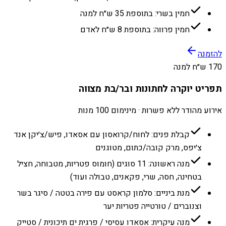
חמין בשרי: בתוספת 35 ש״ח למנה
חמין פרווה: בתוספת 8 ש״ח לאדם
להזמנה
170 ש״ח למנה
תפריט יוקרה לחתונות ובר/בת מצווה
אירוע מהודר ללא פשרות · מינימום 100 מנות
קבלת פנים: לחוח/קרואסון עם אסאדו, פיש/צ׳יקן אנד
צ׳יפס, מרק קובה/כתום, מטוגנים
מנה ראשונה: 11 סוגים (חומוס פטריות, מטבוחה, חציל
בטחינה, חסה, שרי, פקאנים, טבולה ועוד)
מנת ביניים: סלמון קראסט עם פירה בטטה / סיגר בשר
וצנוברים / טורטייה פטריות יער
מנה עיקרית: אסאדו עסיסי / פרגית ים תיכונית / סטייק