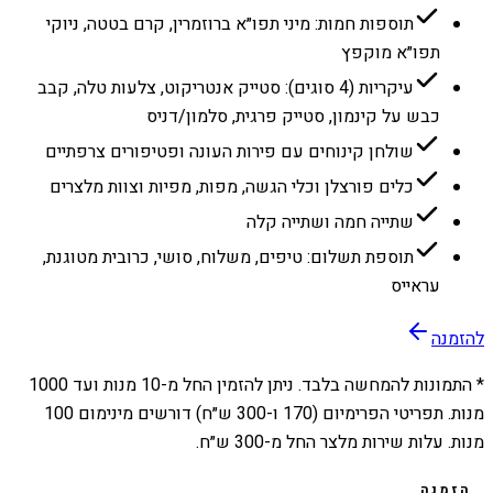
תוספות חמות: מיני תפו״א ברוזמרין, קרם בטטה, ניוקי
תפו״א מוקפץ
עיקריות (4 סוגים): סטייק אנטריקוט, צלעות טלה, קבב
כבש על קינמון, סטייק פרגית, סלמון/דניס
שולחן קינוחים עם פירות העונה ופטיפורים צרפתיים
כלים פורצלן וכלי הגשה, מפות, מפיות וצוות מלצרים
שתייה חמה ושתייה קלה
תוספת תשלום: טיפים, משלוח, סושי, כרובית מטוגנת,
עראייס
להזמנה
* התמונות להמחשה בלבד. ניתן להזמין החל מ-
10
מנות ועד
1000
מנות. תפריטי הפרימיום (170 ו-300 ש״ח) דורשים מינימום 100
מנות. עלות שירות מלצר החל מ-300 ש״ח.
הזמנה