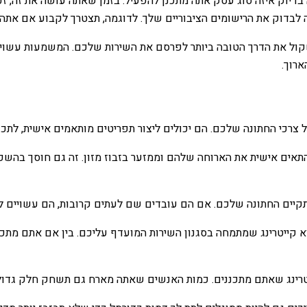
 בדיוק איזה סוג עסק אתה מתכנן להפעיל. בזמן שאתה עושה את זה, ז
 לבדוק את הרישומים הציבוריים שלך. לדוגמה, תצטרך לקבוע אם אתה
קול את הדרך הטובה ביותר לפרסם את השירות שלכם. המשמעות עשויה 
ארוך.
 על צרכי החתונה שלכם. הם יכולים ליצור תפריטים מותאמים אישית, לתכ
להתאים אישית את הארוחה שלהם וממזער בזבוז מזון. זה גם חוסך בהשכר
תקיים החתונה שלכם. אם הם עובדים שם לעתים קרובות, הם עשויים ל
קייטרינג שמתמחה בסגנון השירות המועדף עליכם. בין אם אתם מתכננ
רינג שאתם מתכננים. כמות האנשים שאתה מארח גם תשחק חלק גדול ב