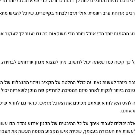
כים גם להיות מסוגלים לתת לך דמות כדורסל כדי שלא תבזבז יותר מדי.
ים ארוחת ערב רשמית, אולי תרצו לבחור בקייטרינג שיוכל להגיש מתאב
 מהזמנת יותר מדי אוכל ויותר מדי משקאות. זה גם יעזור לך לעקוב א
 כך קשה כמו שאתה יכול לחשוב. ניתן למצוא מגוון שירותים לבחירה. ב
בה ביותר לעשות זאת. זה כולל החלטה על תקציב וזיהוי המגבלות של
בה ביותר לנקות לאחר סיום המסיבה. להחזיק פח מוכן לשאריות יכול 
 להיט היא לוודא שאתם מכינים את האוכל מראש. כדאי גם לוודא שי
 אותם.
אלה יכולים לעבוד איתך על כל ההיבטים של תכנון אירוע נהדר. הם עשוי
ים לעשות את העבודה בעצמך, שכירת איש מקצוע מנוסה תעשה את העבוד