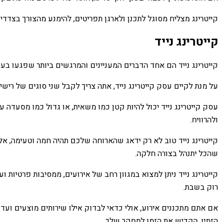
קייטרינג מצליח מסוגל לתכנן ולארגן תפריטים, להימנע מהצורך בצדדי
קייטרינג נייד
קייטרינג נייד הם אחד הדברים המעניינים והמרגשים ביותר שפגעו בע
על מנת לקיים עסק קייטרינג נייד, אתה צריך לקבל שני סוגים של רישיונ
עסק קייטרינג נייד יכול להיות קטן כמו משאית, או גדול כמו מסעדה ע
ולהרוויח.
קייטרינג נייד טוב לא רק ידאג שהארוחה שלכם תהיה חמה וטעימה, אל
שהכל יתנהל בצורה חלקה.
קייטרינג נייד ניתן למצוא במגוון רחב של אירועים, ממסיבות פרטיות 
רוק בשבת.
אם אתם מתכננים אירוע, אולי כדאי לבדוק אילו שירותים מוצעים ועד 
הזמין, הקדיש את הזמן למחקר שלך.