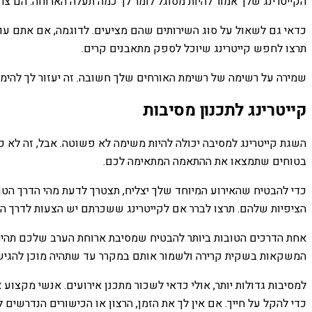
הקייטרינג שלך אמור להיות מסוגל לומר לך כמה תעלה הארוחה. הם צרי
כדאי גם לשאול על סוג השירותים שהם מציעים. לדוגמה, אם אתם עורכ
תרצו לחפש קייטרינג שיוכל לספק מתאבנים קרים.
שמירה על רשימה של רשימת האורחים שלך חשובה. זה יעזור לך להימנע
קייטרינג לתכנון מסיבות
השגת קייטרינג למסיבה יכולה להיות משימה לא פשוטה. אבל, זה לא כל
בטוחים שתמצאו את ההתאמה המתאימה לכם.
כדי להבטיח שהאירוע המיוחד שלך יצליח, תצטרך לדעת מהי הדרך הטו
הציפיות שלהם. תרצו לברר אם לקייטרינג ששכרתם יש הצעות לדרך הטו
אחת הדרכים הטובות ביותר להבטיח שמסיבת ארוחת הערב שלכם תהיה
המשקאות בשקית קרירה ולשמור אותם במקרר עד שתהיה מוכן להגיש
למסיבות גדולות יותר, אולי כדאי לשכור מתכנן אירועים. אנשי מקצוע 
כדי להקל על חייך. אם אין לך את הזמן, הרצון או הכישורים הנדרש