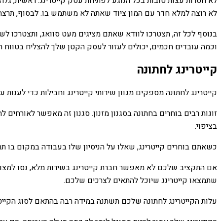
לא חסרות עצות טובות בכל הנוגע לפתיחת עסק קייטרינג. ראשית, גלה
לא רוצה למלא חדר עם המון ציוד שאתה לא משתמש בו. לבסוף, תרצה
בנוסף לכל זה, תצטרכו לוודא שאתם מציגים מעט סוואג, ותצטרכו לש
וכמה עובדים חכמים, יכולים לעזור לעסק הקטן שלך להצליח בטווח ה
קייטרינג לחתונה
קייטרינג לחתונה מספקים מגוון שירותי קייטרינג וחבילות כדי לענות
זוגות רבים בוחרים בחתונה בסגנון מזנון. סגנון זה מאפשר לאורחים 
בציפוי.
כשאתם בוחרים קייטרינג, שאלו על הניסיון שלו בעבודה במקום בו ת
אם התקציב שלכם לא מאפשר חברת קייטרינג בשירות מלא, נסו למצוא 
שתמצאו קייטרינג שיוכל להתאים לצרכים שלכם.
עלות הקייטרינג לחתונה שלכם תשתנה במידה רבה בהתאם לסוג הקייט