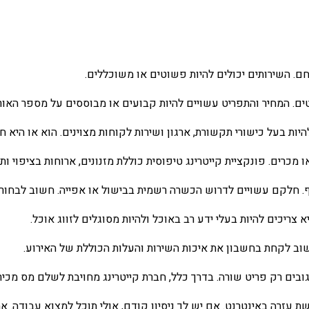
ם. השירותים יכולים להיות פשוטים או משוכללים.
ים. המחיר והתפריט עשויים להיות קבועים או מבוססים על מספר האור
ות בעל כישורי תקשורת, ארגון ושירות לקוחות מצוינים. הוא או היא חי
כרים. פונקציית קייטרינג טיפוסית כוללת מזנונים, ארוחות בציפוי ותח
קף. חלקם עשויים לדרוש הכשרה רשמית בבישול או אפייה. חשוב לבחור ב
ריכים להיות בעלי ידע רב באוכל ולהיות מסוגלים לזווג אוכל.
שוב לקחת בחשבון את איכות השירות והעלות הכוללת של האירוע.
ובים רק פריט שורה. בדרך כלל, חברת קייטרינג מחויבת לשלם מס מכירה
זרה באינטרנט. אם יש לך ניסיון קודם, אולי תוכל למצוא עבודה. אתה י