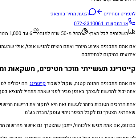
לתפריט ומחירים
הצעת מחיר בווצאפ
או התקשרו:
072-3310061
משלוחים לכל הארץ
החל מ-50 ש״ח למנה
6 עד 1,000 מנות
אם אתם מתכננים אירוע מיוחד ואתם רוצים להגיש אוכל, אולי שמעתם ע
אירועים במיקום לבחירתכם.
קייטרינג תעשייתי מוכר חטיפים, משקאות ומ
אם אתם מתכננים חתונה קטנה, שקול לשכור
קייטרינג
. הם יכולים לס
אתה יכול להרשות לעצמך באופן סביר לפני שאתה מתחיל להוציא כסף
אחת הדרכים הטובות ביותר לעשות זאת היא לחקור את דרישות הרישוי 
שאחראי. תצטרך גם לקבל מספר זיהוי עוסק/חברה בע"מ.
כבונוס, אם אתה מגיש אלכוהול, ייתכן שתצטרך גם אישור מהרשות המק