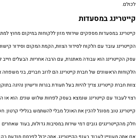
לכולם.
קייטרינג במסעדות
קייטרינג במסעדות מספקים שירותי מזון ללקוחות במיקום מחוץ למתח
הקייטרינג עובד עם הלקוח לסידור הצוות, הקמת המקום וסידור קישוט
עסק הקייטרינג הוא עבודה מאתגרת, עם הרבה אחריות. הבעלים חייב להי
הלקוחות הראשונים של חברת קייטרינג הם לרוב חברים, בני משפחה או מ
צוות חברת קייטרינג צריך להיות בעל תעודת בגרות ורישיון נהיגה בתו
רצוי לעבוד עם קייטרינג שנמצא בעסק לפחות שלוש שנים. הוא או היא צ
קייטרינג טוב מסוגל להכין את האוכל מבלי להשתמש בגלילי קרטון. ח
חלק מהקייטרינגים גובים דמי שירות במסיבות גדולות, בעוד שאחרים ג
אם אתה מעוניין לעבוד בענף הקייטרינג, אתה יכול לפרסם מודעת בקשת ע