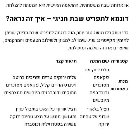
או ארוחת שבת משפחתית, ההתאמה האישית היא המפתח להצלחה.
דוגמא לתפריט שבת חגיגי – איך זה נראה?
כדי שתקבלו מושג טוב יותר, הנה דוגמה לתפריט שבת מפנק שניתן
להזמין מקייטרינג שף. שימו לב למגוון ולשילוב הטעמים והמרקמים,
שיוצרים ארוחה שלמה ומושלמת:
קטגוריה
שם המנה
תיאור קצר
סלט ירוק עם
פקאנים
עלים ירוקים טריים ופריכים ברוטב
מנות
מסוכרים
ויניגרט הדרים קליל, פקאנים מסוכרים
ראשונות
ודובדבנים
מתוקים ודובדבנים מיובשים חמצמצים.
מיובשים
חציל בלאדי
חציל שרוף על האש בתיבול עדין
שרוף על טחינה
ומעושן, מוגש על מצע טחינה ירוקה
ירוקה
עשירה בפטרוזיליה וכוסברה.