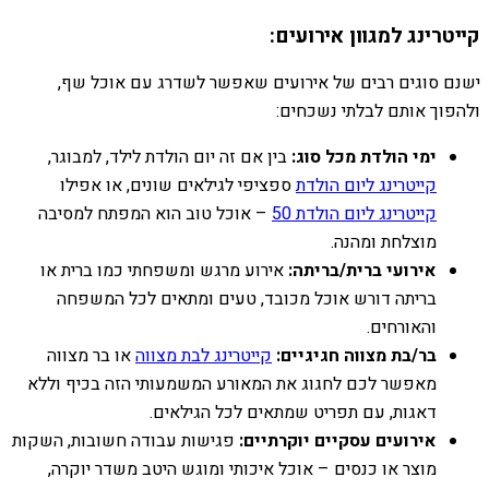
קייטרינג למגוון אירועים:
ישנם סוגים רבים של אירועים שאפשר לשדרג עם אוכל שף,
ולהפוך אותם לבלתי נשכחים:
ימי הולדת מכל סוג:
בין אם זה יום הולדת לילד, למבוגר,
קייטרינג ליום הולדת
ספציפי לגילאים שונים, או אפילו
קייטרינג ליום הולדת 50
– אוכל טוב הוא המפתח למסיבה
מוצלחת ומהנה.
אירועי ברית/בריתה:
אירוע מרגש ומשפחתי כמו ברית או
בריתה דורש אוכל מכובד, טעים ומתאים לכל המשפחה
והאורחים.
בר/בת מצווה חגיגיים:
קייטרינג לבת מצווה
או בר מצווה
מאפשר לכם לחגוג את המאורע המשמעותי הזה בכיף וללא
דאגות, עם תפריט שמתאים לכל הגילאים.
אירועים עסקיים יוקרתיים:
פגישות עבודה חשובות, השקות
מוצר או כנסים – אוכל איכותי ומוגש היטב משדר יוקרה,