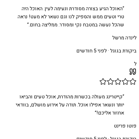
“
האוכל הגיע בצורה מסודרת ונעימה לעין. האוכל היה
טרי וטעים ממש והספיק לנו וגם נשאר לא מעט! נראה
שהכל נעשה במטבח נקי ומסודר. ממליצה בחום.
”
לינדה מרשל
ביקורת בגוגל ·
לפני 5 חודשים
ל
“
קייטרינג מעולה בכשרות מהודרת, אוכל טעים והביאו
יותר ונשאר אפילו אוכל. תודה על אירוע מושלם, בוודאי
אחזור אליכם!
”
פוטו פרינט
ביקורת בגוגל ·
לפני 5 חודשים