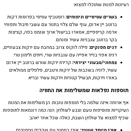
רעיונות למנות שתוכלו למצוא:
בשרים עסיסיים ונימוחים:
רוסטביף עסיסי בפרוסות דקות
ברוטב יין אדום, עוף שלם צלוי בתנור עם עשבי תיבול ותפוחי
אדמה קריספיים, אסאדו בבישול ארוך שנמס בפה, קציצות
בקר ברוטב עגבניות עשיר ומנחם.
דגים מפנקים:
פילה לוקוס צרוב במחבת עם ירקות צבעוניים,
דניס אפוי בנייר אפייה עם עגבניות שרי, זיתים ולימון טרי.
צמחוני/טבעוני יצירתי:
קדירת ירקות שורש ברוטב יין אדום
עשיר, לזניה בשכבות של ירקות ורטבים, פלפלים ממולאים
באורז וירקות, תבשיל קטניות וירקות עשיר ובריא.
תוספות נפלאות שמשלימות את החוויה
אף ארוחה אינה שלמה בלי תוספות טובות. הן משלימות את המנות
העיקריות ומוסיפות טעם וצבע לשולחן. הנה כמה דוגמאות לתוספות
שכיף למצוא על שולחן השבת, כאלה שכל אחד יאהב:
אורז מיוחד ועשיר:
אורז בסמטי עם שקדים וצימוקים,