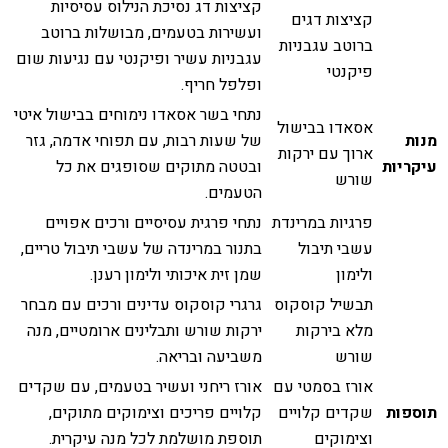
קציצות דג נסיכת הנילוס עסיסיות
קציצות דגים
ועשירות בטעמים, מבושלות ברוטב
ברוטב עגבניות
עגבניות עשיר ופיקנטי עם נגיעות שום
פיקנטי
ופלפל חריף.
נתחי בשר אסאדו נימוחים בבישול איטי
אסאדו בבישול
מנות
של שעות רבות, עם תפוחי אדמה, גזר
ארוך עם ירקות
עיקריות
ובטטה מתוקים שסופגים את כל
שורש
הטעמים.
פרגיות במרינדת
נתחי פרגית עסיסיים ורכים אפויים
עשבי תיבול
בתנור במרינדה של עשבי תיבול טריים,
ולימון
שמן זית איכותי ולימון רענן.
תבשיל קוסקוס
גרגרי קוסקוס עדינים ורכים עם מבחר
מלא בירקות
ירקות שורש ותבלינים ארומטיים, מנה
שורש
משביעה ובריאה.
אורז בסמטי עם
אורז ריחני ועשיר בטעמים, עם שקדים
תוספות
שקדים קלויים
קלויים פריכים וצימוקים מתוקים,
וצימוקים
תוספת מושלמת לכל מנה עיקרית.