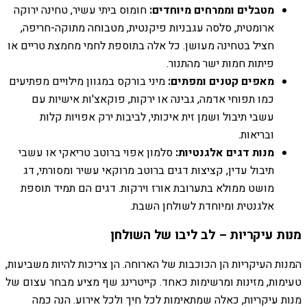
מטבלים וממרחים מיוחדים:
חומוס ביתי עשיר, טחינה ירוקה
ארומטית, סלסה עגבניות פיקנטית, מטבוחה מתוקה-חריפה,
חציל בטחינה מעושן. כל אלה בתוספת לחמי מחמצת טריים או
פיתות חמות ישר מהתנור.
מאפים קטנים ומפתים:
מיני בורקס במגוון מילויים מפתיעים
כמו תפוחי אדמה, גבינה או ירקות, פוקאצ'ות אישיות עם
עשבי תיבול ושמן זית איכותי, לביבות ירק אפויות קלות
ובריאות.
מנות דגים אלגנטיות:
סלמון אפוי ברוטב טריאקי או עשבי
תיבול עדין, קציצות דגים ברוטב מרוקאי עשיר ומסורתי, דג
מושט ממולא בתערובת אורז וירקות. דגים הם תמיד תוספת
אלגנטית ומיוחדת לשולחן השבת.
מנות עיקריות – לב ליבו של השולחן
המנות העיקריות הן הכוכבות של הארוחה. הן צריכות להיות משביעות,
טעימות, מזינות ומרשימות כאחד. קייטרינג שף מציע מבחר עצום של
מנות עיקריות, כאלה שמתאימות לכל חיך ולכל אירוע. הנה כמה