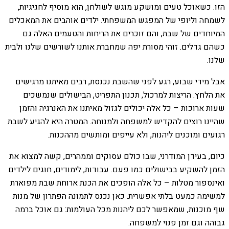
הזו. כשאוכל טעים ומושקע מוגש לשולחן, הוא מוסיף לחגיגיות,
לשמחה וליופי של המפגש המשפחתי. ילדים אוהבים את המאכלים
המיוחדים של שבת, והם זוכרים את הריחות והטעמים האלה גם
כשהם גדלים. זוהי מסורת יפה שמחברת אותנו לשורשים שלנו ולבית
שלנו.
אבל מידי שבוע, רגע לפני שהשבת נכנסת, רבים מאיתנו מרגישים
את הלחץ. הריצות למרכול, תכנון התפריט, הבישולים שנמשכים
שעות ארוכות – כל אלה יכולים לגזול מאיתנו את האנרגיה והזמן
שהיינו רוצים להקדיש למשפחה ולמנוחה. המטרה היא להגיע לשבת
רגועים ומוכנים ליהנות, ולא עייפים ומותשים מההכנות.
כיום, בעידן המודרני, שבו כולם עסוקים וממהרים, קשה למצוא את
הזמן להשקיע בבישולים כמו פעם. עבודות, לימודים, חוגים לילדים
ואינספור מטלות – כל אלה הופכים את הכנת ארוחת שבת מפוארת
למשימה כמעט בלתי אפשרית. כאן נכנס לתמונה הפתרון של מנות
שף מוכנות, שמאפשר לכם ליהנות מכל העולמות: גם אוכל ברמה
גבוהה וגם זמן פנוי למשפחה.