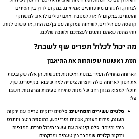
השולחן עם כל המנות המדהימות שהגיעו אליכם. זה זמן לשיחות,
לצחוק, ולרגעים משפחתיים אמיתיים, במקום לרוץ בין הסירים
והתנורים. במקום לדאוג למטבח, אתם יכולים לדאוג למשחקי
קופסה עם הילדים, לשיחות עמוקות עם בן/בת הזוג, או פשוט לנוח.
זוהי מתנה שאתם נותנים לעצמכם ולשבת שלכם.
מה יכול לכלול תפריט שף לשבת?
מנות ראשונות שפותחות את התיאבון
הארוחה מתחילה תמיד במנות ראשונות מרגשות. הן אלה שקובעות
את הטון לארוחה כולה ויוצרות ציפייה למה שיבוא. בקייטרינג שף,
תוכלו למצוא מגוון רחב של מנות פתיחה טעימות ומרעננות. חשבו
על:
סלטים עשירים ומפתיעים:
סלטים ירוקים טריים עם ירקות
העונה, פירות העונה, אגוזים ופרי יבש, בתוספת רוטב ויניגרט
ביתי ומיוחד. סלט קינואה עם עשבי תיבול טריים, חמוציות
וירקות קלויים שמחבר בין טעמים ומרקמים.