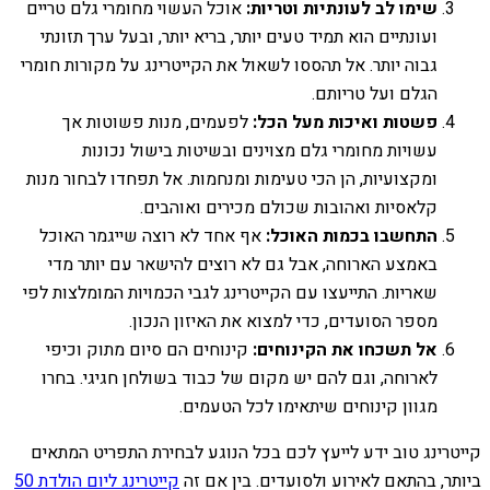
שימו לב לעונתיות וטריות:
אוכל העשוי מחומרי גלם טריים
ועונתיים הוא תמיד טעים יותר, בריא יותר, ובעל ערך תזונתי
גבוה יותר. אל תהססו לשאול את הקייטרינג על מקורות חומרי
הגלם ועל טריותם.
פשטות ואיכות מעל הכל:
לפעמים, מנות פשוטות אך
עשויות מחומרי גלם מצוינים ובשיטות בישול נכונות
ומקצועיות, הן הכי טעימות ומנחמות. אל תפחדו לבחור מנות
קלאסיות ואהובות שכולם מכירים ואוהבים.
התחשבו בכמות האוכל:
אף אחד לא רוצה שייגמר האוכל
באמצע הארוחה, אבל גם לא רוצים להישאר עם יותר מדי
שאריות. התייעצו עם הקייטרינג לגבי הכמויות המומלצות לפי
מספר הסועדים, כדי למצוא את האיזון הנכון.
אל תשכחו את הקינוחים:
קינוחים הם סיום מתוק וכיפי
לארוחה, וגם להם יש מקום של כבוד בשולחן חגיגי. בחרו
מגוון קינוחים שיתאימו לכל הטעמים.
קייטרינג טוב ידע לייעץ לכם בכל הנוגע לבחירת התפריט המתאים
ביותר, בהתאם לאירוע ולסועדים. בין אם זה
קייטרינג ליום הולדת 50