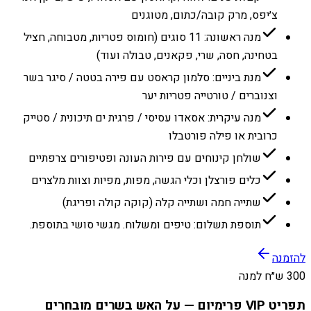
צ׳יפס, מרק קובה/כתום, מטוגנים
מנה ראשונה: 11 סוגים (חומוס פטריות, מטבוחה, חציל
בטחינה, חסה, שרי, פקאנים, טבולה ועוד)
מנת ביניים: סלמון קראסט עם פירה בטטה / סיגר בשר
וצנוברים / טורטייה פטריות יער
מנה עיקרית: אסאדו עסיסי / פרגית ים תיכונית / סטייק
כרובית או פילה פורטבלו
שולחן קינוחים עם פירות העונה ופטיפורים צרפתיים
כלים פורצלן וכלי הגשה, מפות, מפיות וצוות מלצרים
שתייה חמה ושתייה קלה (קוקה קולה ופריגת)
תוספת תשלום: טיפים ומשלוח. מגשי סושי בתוספת.
להזמנה
300 ש״ח למנה
תפריט VIP פרימיום — על האש בשרים מובחרים