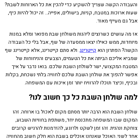
והעבודה הקשה שצריך להשקיע כדי להכין את כל הארוחות לשבת?
שעות ארוכות במטבח, קניות, בישולים, אפייה… זה יכול להיות כיף,
אבל גם מעייף מאוד.
אז מה עושים כשרוצים ליהנות משולחן שבת מפואר ומלא במנות
מיוחדות, ממש כאילו יצאו ממסעדה של שף, אבל בלי כל העבודה
הקשה? הפתרון הוא
קייטרינג
. ולא סתם קייטרינג, אלא קייטרינג שף
שמביא אליכם הביתה את כל הטעמים, הצבעים והניחוחות של
המטבח המקצועי, ישר לשולחן השבת שלכם. בואו נדבר על איך
אפשר להפוך את שולחן השבת שלכם לחוויה בלתי נשכחת, בקלות
ובכיף, וכיצד תוכלו להרוויח יותר זמן איכות עם המשפחה.
למה שולחן השבת כל כך חשוב לנו?
שולחן השבת הוא הרבה יותר מסתם מקום לאכול בו ארוחה. זהו
המקום שבו המשפחה מתכנסת יחד, משתפת בחוויות השבוע,
צוחקת ונהנית. זהו זמן לשקט ולרוגע, להזדמנות להרגיש קרובים
אחד לשני. האוכל שאנחנו אוכלים בשבת הוא חלק חשוב מהחוויה