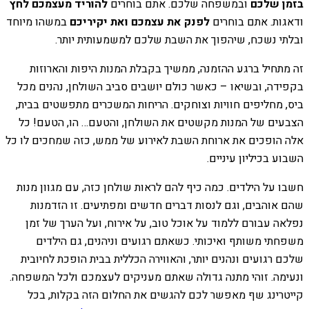
בזמן שלכם
ובמשפחה שלכם. אתם בוחרים
להוריד מעצמכם לחץ
ודאגות. אתם בוחרים
לפנק את עצמכם ואת יקיריכם
במשהו מיוחד
ובלתי נשכח, שיהפוך את השבת שלכם למשמעותית יותר.
זה מתחיל ברגע ההזמנה, ממשיך בקבלת המנות היפות והארוזות
בקפידה, ובשיאו – כאשר כולם יושבים סביב השולחן, נהנים מכל
ביס, מחליפים חוויות וצוחקים. הריחות המשכרים מתפשטים בבית,
הצבעים של המנות מקשטים את השולחן, והטעם… הו, הטעם! כל
אלה הופכים את ארוחת השבת לאירוע של ממש, כזה שמחכים לו כל
השבוע בכיליון עיניים.
חשבו על הילדים. כמה כיף להם לראות שולחן כזה, עם מגוון מנות
שהם אוהבים, וגם לנסות דברים חדשים ומפתיעים. זו הזדמנות
נפלאה עבורם ללמוד על אוכל טוב, על אירוח, ועל הערך של זמן
משפחתי משותף ואיכותי. כשאתם רגועים וניהנים, גם הילדים
שלכם רגועים ונהנים יותר, והאווירה הכללית בבית הופכת לחיובית
ונעימה. זוהי מתנה גדולה שאתם מעניקים לעצמכם ולכל המשפחה.
קייטרינג שף מאפשר לכם להגשים את החלום הזה בקלות, בכל