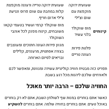
שעועית ירוקה
שעועית ירוקה טרייה ורעננה מוקפצת
מוקפצת עם
קלות במחבת עם שום פרוס ונגיעת
שום וצ'ילי
צ'ילי אדום חריף.
מוס שוקולד קרמי ועשיר בטעמי קקאו
מוס שוקולד
קינוחים
משובחים, קינוח מפנק לכל אוהבי
בלגי עשיר
השוקולד.
מגוון פירות העונה חתוכים ומעוצבים
פלטת פירות
בצורה אסתטית, מרעננים, קלילים
העונה טריים
ובריאים לסיום הארוחה.
תפריט כזה מבטיח חוויה קולינרית עשירה ומגוונת, ומאפשר לכם
ולאורחים שלכם ליהנות מכל רגע בשבת.
החוויה שלכם – הרבה יותר מאוכל
כאשר אתם בוחרים במנות שף לשולחן השבת, אתם לא רק בוחרים
באוכל טעים. אתם בוחרים בחוויה שלמה. אתם בוחרים
להשקיע