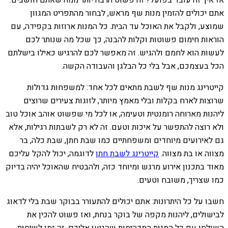
אז איך זה עובד בפועל? זה פשוט הרבה יותר ממה שאתם חושבים.
אתם יכולים להזמין מנות שף מראש, לבחור מהתפריט המגוון
שמוצע, ולקבל את האוכל עד הבית. כל המנות ארוזות בקפידה, עם
הוראות חימום פשוטות וקלות להבנה, כך שכל מה שנותר לכם
לעשות הוא לחמם ולהגיש. זה מאפשר לכם להרגיש כאילו בישלתם
הכל בעצמכם, אבל בלי כל הבלגן והעבודה הקשה.
קייטרינג מנות שף לשבת מתאים לכל אחד: למשפחות גדולות
שרוצות לארח בקלות ובלי מאמץ מיותר, לזוגות צעירים שרוצים
ליהנות מארוחה רומנטית וטעימה, או לכל מי שפשוט אוהב אוכל טוב
ולא רוצה להתפשר על איכות וטעם. זה לא רק לשבתות רגילות, אלא
גם לאירועים מיוחדים ומשפחתיים כמו שבת חתן, שבת כלה, בר
מצווה או בת מצווה.
קייטרינג לשבת חתן
לדוגמה, יכול להקל עליכם
מאוד בתכנון אירוע מרגש ומיוחד כזה, ולהבטיח שהאוכל יהיה בדיוק
כמו שצריך, משובח וטעים.
חשבו על כל היתרונות: אתם יכולים להתעורר בבוקר שבת בלי לדאוג
לבישולים, ליהנות מקפה של בוקר בנחת, ואז פשוט להכין את