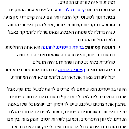
רצינות ודאגה לפרטים הקטנים.
אירועים בבית:
קייטרינג לברית
או כל אירוע אחר המתקיים
בבית הופך לפשוט וקל הרבה יותר עם עזרת קייטרינג מקצועי.
שבעה:
בתקופות קשות ועצובות, אוכל מוכן ואיכותי מהווה
עזרה גדולה למשפחה האבלה, ומאפשר לה להתמקד באבל
ולא במטלות המטבח.
חתונות קסומות:
בחירת קייטרינג לחתונה
היא אחת ההחלטות
החשובות ביותר, והיא מבטיחה שהאורחים ייהנו מחוויה
קולינרית בלתי נשכחת ושהאירוע יהיה מושלם.
חינה מסורתית:
קייטרינג לחינה
עם מנות אותנטיות וצבעוניות
יכול לשדרג מאוד את האירוע, ולהתאים לאווירה המיוחדת.
היופי בקייטרינג הוא שאתם לא צריכים לדעת לבשל כמו שף, אבל
אתם בהחלט יכולים לאכול כמו שף! חשוב מאוד לבחור קייטרינג
שמבין את הצרכים שלכם, שיש לו ניסיון רב, ושהאוכל שלו באמת
טעים ואיכותי. כשבוחרים קייטרינג, חשוב לשים לב לחומרי הגלם
הטריים, למגוון התפריטים, וכמובן לשירות הטוב והמקצועי. בין אם
אתם מתכננים אירוע גדול או סתם רוצים לפנק את עצמכם ואת