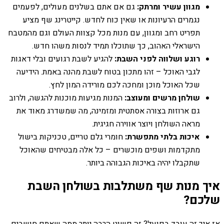
מגוון עשיר ומרתק:
גם אם אתם בשלנים מעולים, לפעמים
נגמרים הרעיונות או שאין כוח לחדש. קייטרינג שף מציע
תפריט רחב ומגוון, עם מנות מכל קצוות העולם וגם מהמטבח
הישראלי האהוב, כך שתוכלו תמיד לנסות משהו חדש.
רוגע ושלווה לפני השבת:
להגיע לשבת רגועים ובלי דאגות
לגבי האוכל – זהו מתכון בטוח לשבת מהנה באמת. הידיעה
שכל האוכל מוכן ומחכה לכם מורידה המון לחץ.
שולחן מרשים ומעוצב:
המנות מגיעות מוכנות להגשה, ולרוב
גם ארוזות בצורה אסתטית ומזמינה, מה שמשדרג מאוד את
מראה השולחן ויוצר אווירה חגיגית.
איכות בלתי מתפשרת:
חומרי גלם טריים, טכניקות בישול
מתקדמות ושפים מוכשרים – כל אלה מבטיחים שהאוכל
שתקבלו יהיה באיכות הגבוהה ביותר.
איך מנות שף משתלבות בשולחן השבת
שלכם?