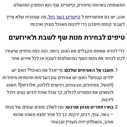
המשפחה בארוחה מיוחדת, קייטרינג שף הוא הפתרון המושלם.
אגב, יש גם אפשרויות ל
קייטרינג כשר וזול
, מה שמוכיח שלא צריך
לשבור קופת חיסכון כדי ליהנות מאוכל מצוין ואיכותי.
טיפים לבחירת מנות שף לשבת ולאירועים
כדי לוודא שאתם מקבלים את הטוב ביותר, הנה כמה טיפים שיעזרו
לכם לבחור את מנות השף המושלמות לשבת או לכל אירוע אחר:
חשבו על האורחים שלכם:
מי יאכל את האוכל? האם יש
ילדים קטנים? האם יש אורחים עם העדפות תזונתיות מיוחדות
(למשל, צמחונים, טבעונים, רגישים לגלוטן, אלרגיות)? חשוב
להתאים את התפריט לכולם, כך שכל אורח ירגיש נעים ויוכל
ליהנות.
בחרו תפריט מגוון ומרגש:
נסו לשלב סוגים שונים של מנות
– בשר, עוף, דגים, ירקות. כך כל אחד ימצא משהו שהוא
אוהב, והשולחן יהיה מעניין וצבעוני.