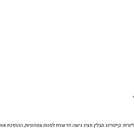
ינרית: קייטרינג תבלין מציג גישה חדשנית למנות צמחוניות, ההופכת או