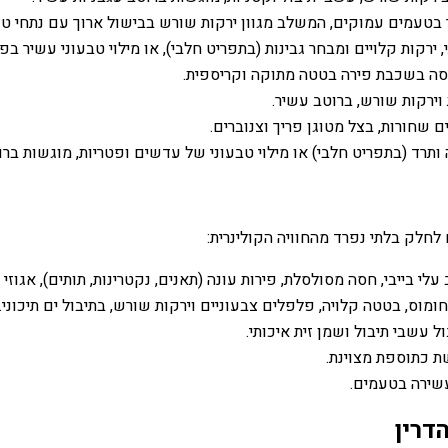
בטעמים עמוקים, המשלב מגוון ירקות שורש בבישול ארוך עם נתחי טופ
רקות קלויים ומבחר גבינות (בתפריט חלבי), או מילוי טבעוני עשיר בפט
סה בשכבת פירה בטטה מתוקה וקריספית.
וירקות שורש, ברוטב עשיר.
 שחורות, בצל מטוגן פריך וצנוברים.
ותרד (בתפריט חלבי) או מילוי טבעוני של עדשים ופטריות, מוגשות ברוטב
לחלק בלתי נפרד מהחוויה הקולינרית:
י בייבי, חסה מסולסלת, פירות עונה (תאנים, נקטרינות, תותים), אגוזי פ
וס, בטטה קלויה, פלפלים צבעוניים וירקות שורש, בתיבול ים תיכוני.
ל עשבי תיבול ושמן זית איכותי.
 כתוספת מצוינת.
עשירה בטעמים.
דרין