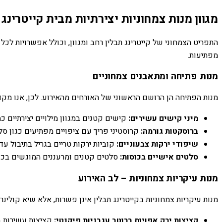
מגוון מנות צמחוניות יצירתיות מבית קייטרינג 
התפריט הצמחוני של קייטרינג תבלין רחב ומגוון, וכולל אפשרויות לכל
מפתיעות.
מנות פתיחה ומתאבנים צמחוניים
מנות הפתיחה הן הרושם הראשוני של האורחים מהאירוע. לכן, אנו מקד
מיני קישים עשירים:
קישים קטנים במגוון מילויים יצירתיים כ
ברוסקטות גורמה:
קרוסטיני פריך עם ציפויים מפתיעים כגון סלט
שיפודי ירקות צבעוניים:
קוביות ירקות טריים בגריל בתיבול עדי
סלטים אישיים בכוסות:
סלטים קטנים ומרעננים המוגשים בכוסות
מנות עיקריות צמחוניות – לב האירוע
מנות עיקריות צמחוניות בקייטרינג תבלין אינן פשרות, אלא שיא קולינ
קציצות ירק אפויות ברוטב עגבניות פיקנטי:
קציצות עשירות בי