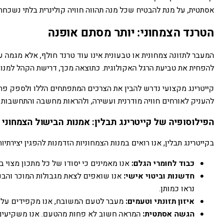
אסתטית, על מנת להבטיח שכל מנה תהווה חוויה קולינרית בלתי נשכחת.
הטרנד הצמחוני: יותר מסתם אופנה
המעבר לתזונה צמחונית או טבעונית אינו עוד טרנד חולף, אלא מגמה ע
להפחית את טביעת הרגל האקולוגית. כתוצאה מכך, דרישת הקהל למנות צ
קייטרינג מקצועי נדרש להבין את הצרכים המתפתחים הללו ולספק פתרונ
להעניק לאורחים חוויה מודרנית ועשירה, ולהראות מחשבה והתחשבות בכ
הפילוסופיה של קייטרינג תבלין: אמנות הבישול הצמחוני
בקייטרינג תבלין, אנו רואים במנות הצמחוניות הזדמנות להפגין יצירתי
כבוד לחומרי הגלם:
אנו מאמינים כי יסודו של כל מתכון מצוי בא
חדשנות וביטוי אישי:
אנו שואפים לצאת מגבולות המוכר והבנא
נראו כמותן.
איזון תזונתי וטעמים:
מעבר לטעם המשובח, אנו מקפידים על בנ
הגשה אסתטית:
המראה חשוב לא פחות מהטעם. אנו משקיעים רב