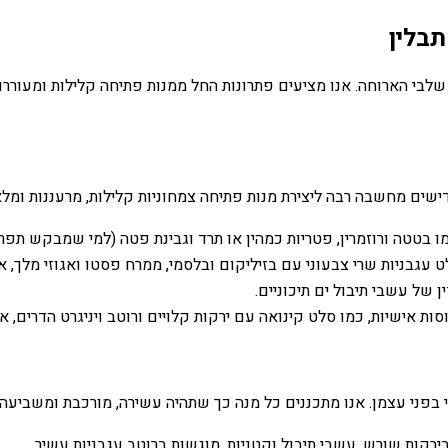
תבלין
 שלבי הארוחה. אנו מציעים פתרונות החל ממנות פתיחה קלילות ומעוררו
ישים מחשבה רבה ליצירת מנות פתיחה צמחוניות קלילות, מרעננות ומל
מו בטטה ורוזמרין, פטריות כמהין או תרד וגבינת פטה (למי שמבקש תפרי
 עגבניות שרי צבעוני עם בזיליקום ובלסמי, ממרח פסטו ואגוזי מלך, א
ן של עשבי תיבול ים תיכוניים.
 אישיות, כמו סלט קינואה עם ירקות קלויים ורוטב ויניגרט הדרים, או 
רי בפני עצמן. אנו מתכננים כל מנה כך שתהיה עשירה, מורכבת ומשביעה
רקות שורש, עשבי תיבול וקטניות, מוגשות ברוטב עגבניות עשיר.