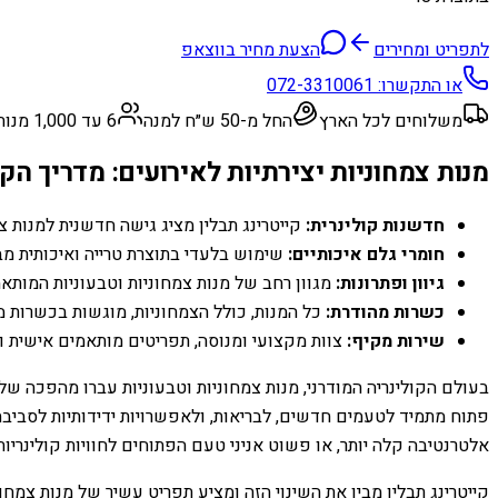
לתפריט ומחירים
הצעת מחיר בווצאפ
או התקשרו:
072-3310061
משלוחים לכל הארץ
החל מ-50 ש״ח למנה
6 עד 1,000 מנות
מנות צמחוניות יצירתיות לאירועים: מדריך הק
חדשנות קולינרית:
קייטרינג תבלין מציג גישה חדשנית למנות צ
חומרי גלם איכותיים:
שימוש בלעדי בתוצרת טרייה ואיכותית מבט
גיוון ופתרונות:
מגוון רחב של מנות צמחוניות וטבעוניות המותאמ
כשרות מהודרת:
כל המנות, כולל הצמחוניות, מוגשות בכשרות 
שירות מקיף:
צוות מקצועי ומנוסה, תפריטים מותאמים אישית ו
בעולם הקולינריה המודרני, מנות צמחוניות וטבעוניות עברו מהפכה של
פתוח מתמיד לטעמים חדשים, לבריאות, ולאפשרויות ידידותיות לסביב
אלטרנטיבה קלה יותר, או פשוט אניני טעם הפתוחים לחוויות קולינריות 
קייטרינג תבלין מבין את השינוי הזה ומציע תפריט עשיר של מנות צמחו