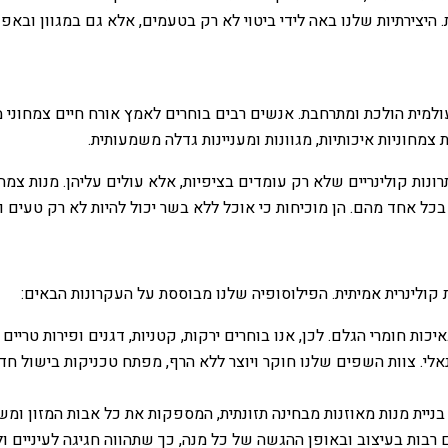
 היצירתיות שלנו באה לידי ביטוי לא רק בטעמים, אלא גם במגוון ובאפ
ולמית הולכת ומתרחבת. אנשים רבים בוחרים לאמץ אורח חיים צמחוני מס
מחוניות איכותיות, מגוונות ומעניינות גדלה משמעותית.
ות קולינריים שלא רק עומדים בציפיות, אלא עולים עליהן. מנות צמחו
ל אחד מהם. הן מוכיחות כי אוכל ללא בשר יכול להיות לא רק טעים ומ
ות קולינרית אמיתית. הפילוסופיה שלנו מבוססת על העקרונות הבאים:
יכות חומרי הגלם. לכן, אנו בוחרים ירקות, קטניות, דגנים ופירות טריים 
לי. צוות השפים שלנו חוקר ויוצר ללא הרף, מפתח טכניקות בישול ח
יית מנות מאוזנות מבחינה תזונתית, המספקות את כל אבות המזון ומש
ות בעיצוב ובאופן ההגשה של כל מנה, כך שתהווה חגיגה לעיניים ול