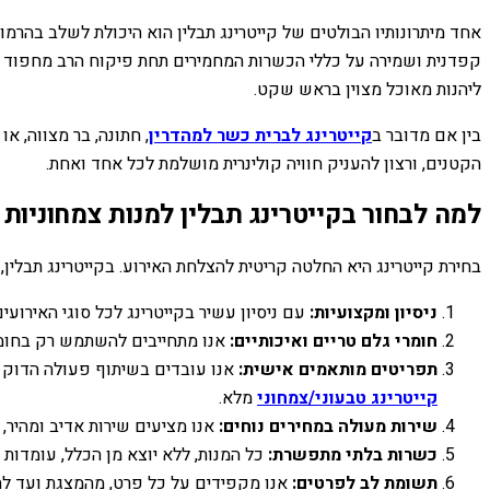
אחד מיתרונותיו הבולטים של קייטרינג תבלין הוא היכולת לשלב בהרמונ
קפדנית ושמירה על כללי הכשרות המחמירים תחת פיקוח הרב מחפוד 
ליהנות מאוכל מצוין בראש שקט.
בין אם מדובר ב
קייטרינג לברית כשר למהדרין
, חתונה, בר מצווה, או
הקטנים, ורצון להעניק חוויה קולינרית מושלמת לכל אחד ואחת.
למה לבחור בקייטרינג תבלין למנות צמחוניות 
בחירת קייטרינג היא החלטה קריטית להצלחת האירוע. בקייטרינג תבלין, א
ניסיון ומקצועיות:
עם ניסיון עשיר בקייטרינג לכל סוגי האירועי
חומרי גלם טריים ואיכותיים:
אנו מתחייבים להשתמש רק בחומרי
תפריטים מותאמים אישית:
אנו עובדים בשיתוף פעולה הדוק ע
קייטרינג טבעוני/צמחוני
מלא.
שירות מעולה במחירים נוחים:
אנו מציעים שירות אדיב ומהיר, 
כשרות בלתי מתפשרת:
כל המנות, ללא יוצא מן הכלל, עומדות
תשומת לב לפרטים:
אנו מקפידים על כל פרט, מהמצגת ועד לתז