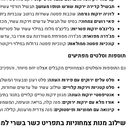
תבשיל קדירה ירקות שורש וטופו מעושן:
תבשיל חורפי עשיר 
לזניה ירקות גורמה:
שכבות פסטה עשירות ברוטב עגבניות ביתי, י
פאי רועים צמחוני:
בסיס של תבשיל עדשים וירקות עשיר, מכו
בלינצ'ס ירקות פטריות:
בלינצ'ס מלוח במילוי עשיר של פטריות 
מג'דרה מפוארת:
מג'דרה מסורתית משודרגת עם אורז בר, עדשים
קונכיות פסטה ממולאות:
קונכיות פסטה גדולות במילוי ריקוטה 
תוספות וסלטים מפתיעים
גם התוספות והסלטים הצמחוניים מקבלים אצלנו יחס מיוחד, והופכים 
סלט עלים ירוקים עם פירות העונה:
סלט רענן וצבעוני המשלב על
סלט קטניות וירקות קלויים:
שילוב עשיר של עדשים שחורות, חומ
אנטיפסטי ירקות העונה:
מגוון ירקות טריים קלויים בתנור בתיבו
אורז מלא עם ירקות ירוקים:
מנה קלה, בריאה וטעימה, המשמשת
קינואה עם חמוציות ופיסטוקים:
מנה צדדית מרעננת, קלילה ו
שילוב מנות צמחוניות בתפריט כשר בשרי למה