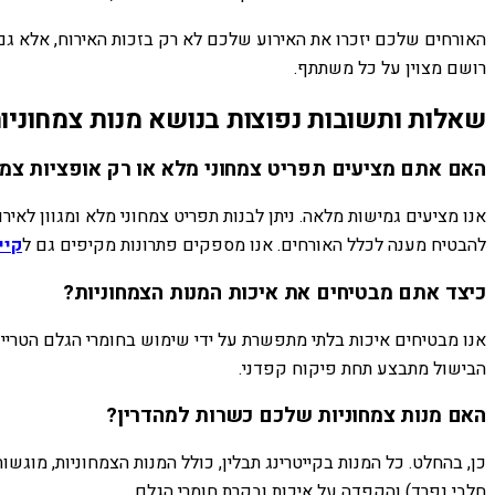
האורחים שלכם יזכרו את האירוע שלכם לא רק בזכות האירוח, אלא גם בזכ
רושם מצוין על כל משתתף.
שאלות ותשובות נפוצות בנושא מנות צמחוניות
האם אתם מציעים תפריט צמחוני מלא או רק אופציות צמח
אנו מציעים גמישות מלאה. ניתן לבנות תפריט צמחוני מלא ומגוון לאיר
להבטיח מענה לכלל האורחים. אנו מספקים פתרונות מקיפים גם ל
קיי
כיצד אתם מבטיחים את איכות המנות הצמחוניות?
אנו מבטיחים איכות בלתי מתפשרת על ידי שימוש בחומרי הגלם הטריים 
הבישול מתבצע תחת פיקוח קפדני.
האם מנות צמחוניות שלכם כשרות למהדרין?
כן, בהחלט. כל המנות בקייטרינג תבלין, כולל המנות הצמחוניות, מו
חלבי נפרד) והקפדה על איכות ובקרת חומרי הגלם.