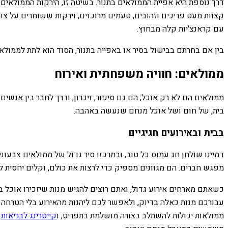
דרך נוספת היא אפיית הממולאים בתנור. בשיטה זו, הירקות הממולאים מ
קצוות מעט פריכים וזהובים, טעמים מרוכזים, וירקות ששומרים על צורת
עם קראנצ'יות קלה מבחוץ.
בין אם בחרתם בבישול בסיר או באפייה בתנור, הסוד הוא לתת לממו
ממולאים: חוויה משפחתית ואירוח
ממולאים הם לא רק אוכל; הם גם סיפור, זיכרון, ודרך לחבר בין אנש
בית, של חום ושל אוכל מנחם שנעשה באהבה.
בבית ובאירועים חגיגיים
דמיינו שולחן חג עמוס כל טוב, ובמרכזו סיר גדול של ממולאים צבעו
מפגש חברים. הם מגוונים מספיק כדי לרצות את כולם, וקלים יחסית 
כשאתם מארחים אירוע גדול, ואתם רוצים להגיש מנות שיזכירו אוכל 
עבורכם מנות כאלה בדיוק, ולאפשר לכם ליהנות מהאירוע בלי הטרחה 
ממולאות יכולות להשתלב בצורה מושלמת בתפריט, ו
קייטרינג לבריאות
א