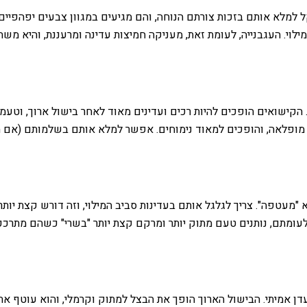
למלא אותם בזכות צורתם הנוחה, והם מגיעים במגוון צבעים יפהפיים (
לוי. העגבנייה, לעומת זאת, מעניקה חמיצות עדינה ומרעננת, והיא מש
הקישואים הופכים להיות רכים ועדינים מאוד לאחר בישול ארוך, וטעמ
 מופלאה, והופכים למאוד נימוחים. אפשר למלא אותם בשלמותם (אם ה
לא "מעטפה". צריך לגלגל אותם בעדינות סביב המילוי, וזה דורש קצת יו
ב, לעומתם, נותנים טעם מתוק יותר ומרקם קצת יותר "בשרי" כשהם מתר
ן אמיתי. הבישול הארוך הופך את הבצל למתוק וקרמלי, והוא עוטף את 