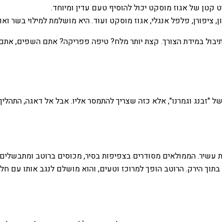
ט קטן של אגוז מוסקט יכול להוסיף טעם עדין ומיוחד.
, ציפורן, פלפל אנגלי, אגוז מוסקט ועוד. היא מושלמת למילוי בשר וא
ן תיבול במידת הצורך. קצת יותר מלח? טיפה פפריקה? אתם השפים, א
"זבנג וגמרנו", אלא כזה שצריך להתמסר אליו. אבל אל דאגה, התהליך 
יות עשיר. הממולאים מסודרים בצפיפות בסיר, מכוסים ברוטב ומתבשלי
וך הירק. הרוטב הופך למרוכז וטעים, והוא מושלם לנגב אותו עם חלה 