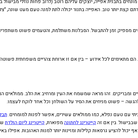
ונחים בתבנית אפייה, יוצקים עליהם רוטב (לרוב פחות נוזלי מבישול ב
ם קצת יותר טוב. האפייה בתנור יכולה לתת למנה טעם מעט שונה, "צלוי
לאים מספיק זמן להתבשל. הסבלנות משתלמת, והטעמים פשוט משתפרים
ים. הם מתאימים לכל אירוע – בין אם זו ארוחת צהריים משפחתית פשוט
ניים ומבריקים. זהו מראה שמשמח את העין ומרחיב את הלב. ממולאים ה
להגשה – פשוט מניחים את הסיר על השולחן וכל אחד לוקח לעצמו.
ביתי עם טעם נפלא, כמו ממולאים עשירים, אפשר לפנות למומחים.
תבלי
שבבישול. בין אם זה
קייטרינג לחתונה
מפוארת,
קייטרינג ליום הולדת
שמ
ף יכול להציע גרסאות קלילות ומזינות יותר למנות האהובות. אפילו באי