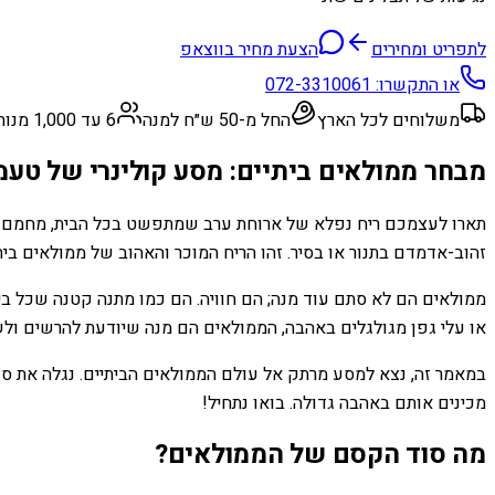
לתפריט ומחירים
הצעת מחיר בווצאפ
או התקשרו:
072-3310061
משלוחים לכל הארץ
החל מ-50 ש״ח למנה
6 עד 1,000 מנות
מבחר ממולאים ביתיים: מסע קולינרי של טעמ
תארו לעצמכם ריח נפלא של ארוחת ערב שמתפשט בכל הבית, מחמם את ה
זהוב-אדמדם בתנור או בסיר. זהו הריח המוכר והאהוב של ממולאים בית
ממולאים הם לא סתם עוד מנה; הם חוויה. הם כמו מתנה קטנה שכל בי
או עלי גפן מגולגלים באהבה, הממולאים הם מנה שיודעת להרשים ולש
במאמר זה, נצא למסע מרתק אל עולם הממולאים הביתיים. נגלה את סוד
מכינים אותם באהבה גדולה. בואו נתחיל!
מה סוד הקסם של הממולאים?