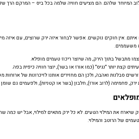
 המיוחד שלהם. הם מציעים חוויה שלמה בכל ביס – המרקם הרך של הי
תם. אין חוקים נוקשים. אפשר לבחור איזה ירק שרוצים, עם איזה מילו
א משעממים.
עצמו מתבשל בתוך הירק, מה שיוצר ריכוז טעמים מופלא.
ים קצת יותר "נגיס" (כמו אורז או בשר), יוצר חוויה כיפית בפה.
ים סבלנות ואהבה, ולכן הם מחזירים אותנו לזיכרונות של ארוחות מ
רק, פחמימה (לרוב אורז), חלבון (בשר או קטניות), ולפעמים גם שומן ב
מופלאים
רק שיארח את המילוי הטעים. לא כל ירק מתאים למילוי, אבל יש כמה 
עמים של הרוטב והמילוי.