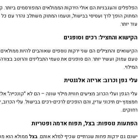
הפלפלים והעגבניות הם אולי הירקות הממולאים המפורסמים ביותר. קל 
המתוק הופך לרך ועסיסי בבישול, וטעמו המתוק משתלב נהדר עם כל מי
עוד יותר.
הקישוא והחציל: רכים וסופגים
הקישואים והחצילים הם שני ירקות נוספים שאוהבים להיות ממולאים. 
טעם עמוק ועשיר יותר. הם סופגים את טעמי התבלינים והרוטב בצורה
המילוי.
עלי גפן וכרוב: אריזה אלגנטית
עלי הגפן ועלי הכרוב מציעים חווית מילוי שונה – הם לא "קונכייה" א
חמצמץ-ים תיכוני עדין, והם הופכים לרכים-רכים בבישול. עלי הכרו
רחוקים.
הפתעות נוספות: בצל, תפוח אדמה ופטריות
ישנם גם ירקות פחות שגרתיים שכיף למלא אותם.
בצל
ממולא הוא מעד