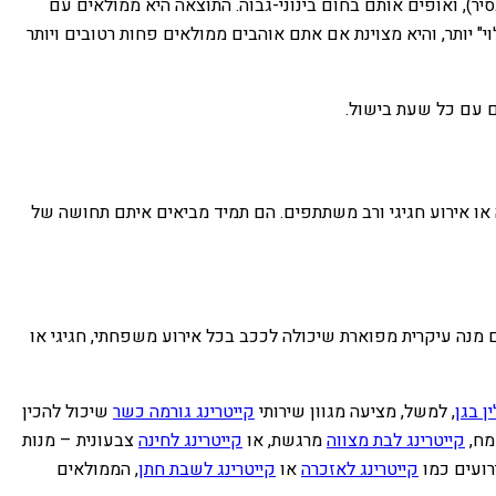
סיר), ואופים אותם בחום בינוני-גבוה. התוצאה היא ממולאים עם
" יותר, והיא מצוינת אם אתם אוהבים ממולאים פחות רטובים ויותר
 עם כל שעת בישול.
ה או אירוע חגיגי ורב משתתפים. הם תמיד מביאים איתם תחושה של
ם מנה עיקרית מפוארת שיכולה לככב בכל אירוע משפחתי, חגיגי או
ן בגן
, למשל, מציעה מגוון שירותי
קייטרינג גורמה כשר
שיכול להכין
ח,
קייטרינג לבת מצווה
מרגשת, או
קייטרינג לחינה
צבעונית – מנות
רועים כמו
קייטרינג לאזכרה
או
קייטרינג לשבת חתן
, הממולאים