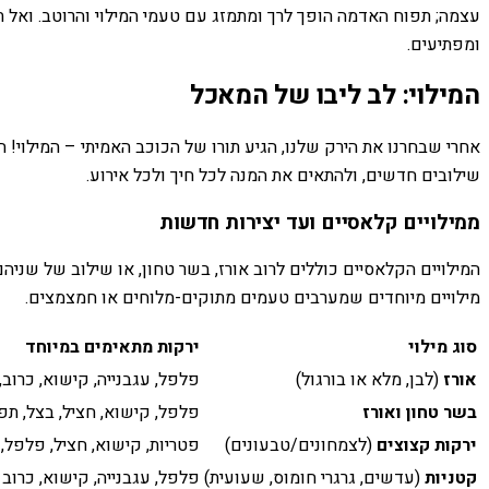
עצמה; תפוח האדמה הופך לרך ומתמזג עם טעמי המילוי והרוטב. ואל 
ומפתיעים.
המילוי: לב ליבו של המאכל
אחרי שבחרנו את הירק שלנו, הגיע תורו של הכוכב האמיתי – המילוי! 
שילובים חדשים, ולהתאים את המנה לכל חיך ולכל אירוע.
ממילויים קלאסיים ועד יצירות חדשות
המילויים הקלאסיים כוללים לרוב אורז, בשר טחון, או שילוב של שניהם,
מילויים מיוחדים שמערבים טעמים מתוקים-מלוחים או חמצמצים.
סוג מילוי
ירקות מתאימים במיוחד
אורז
(לבן, מלא או בורגול)
פלפל, עגבנייה, קישוא, כרוב, 
בשר טחון ואורז
פלפל, קישוא, חציל, בצל, תפ
ירקות קצוצים
(לצמחונים/טבעונים)
פטריות, קישוא, חציל, פלפל, 
קטניות
(עדשים, גרגרי חומוס, שעועית)
פלפל, עגבנייה, קישוא, כרוב