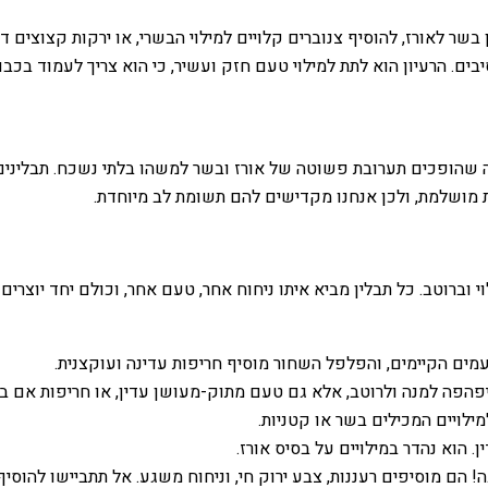
ר לאורז, להוסיף צנוברים קלויים למילוי הבשרי, או ירקות קצוצים דק 
ים. הרעיון הוא לתת למילוי טעם חזק ועשיר, כי הוא צריך לעמוד בכבו
 שהופכים תערובת פשוטה של אורז ובשר למשהו בלתי נשכח. תבלינים 
ית מושלמת, ולכן אנחנו מקדישים להם תשומת לב מיוחדת.
י וברוטב. כל תבלין מביא איתו ניחוח אחר, טעם אחר, וכולם יחד יוצר
ים הקיימים, והפלפל השחור מוסיף חריפות עדינה ועוקצנית.
הפה למנה ולרוטב, אלא גם טעם מתוק-מעושן עדין, או חריפות אם ב
מילויים המכילים בשר או קטניות.
. הוא נהדר במילויים על בסיס אורז.
ה! הם מוסיפים רעננות, צבע ירוק חי, וניחוח משגע. אל תתביישו להוס