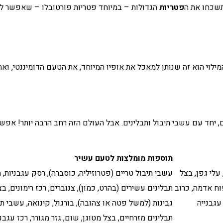
תשכחו את ה
פטריות
הגדולות – במיוחד פטריות פורטובלו – שאפשר למל
המילוי הוא זה שנותן למאכל את אופיו המיוחד, את הטעם הדומיננטי, 
 יחד עם עשבי תיבול ותבלינים. אבל העולם הזה רחב הרבה יותר! אפשר ל
תוספות מומלצות לטעם עשיר
עלי גפן, בצל
עשבי תיבול טריים (פטרוזיליה, כוסברה), רסק עגבניות,
וח אדמה, כרוב
תבלינים עשירים (בהרט, כמון), צנוברים, רכז רימונים, ב
עגבנייה
גבינות (למשל פטה או צהובה), בורגול, קינואה, עשבי תי
תבלינים מזרחיים, בצל מטוגן, שום, גזר מגורר, רכז עגבני