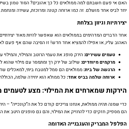
האם אי פעם חשבתם למה ממולאים כל כך אהובים? הסוד טמון בשילוב
יחד לביס אחד מושלם. זה כמו ארוחה קטנה ומרוכזת, עשירה ומנחמת.
יצירתיות וגיוון בצלחת
אחד הדברים המדהימים בממולאים הוא שאפשר להיות מאוד יצירתיים אי
האהוב עליו, או אפילו להמציא אחד חדש! זו הסיבה שהם אף פעם ל
טעמים עשירים:
הירק סופג את טעמי הרוטב והמילוי, והמילוי 
מרקמים מיוחדים:
שילוב של ירק רך ומתמסר עם מילוי שהוא לעית
הרגשה של בית:
ממולאים הם סמל למטבח ביתי, למאכלים שדורש
ארוחה שלמה בביס אחד:
כל ממולא הוא יחידה שלמה, הכוללת י
הירקות שמארחים את המילוי: מצע לטעמים 
כדי שמנה תהיה ממולאת, אנחנו צריכים קודם כל את ה"קונכייה" – הי
הם מספיק חזקים כדי להחזיק את המילוי, והם גם סופגים היטב את הט
הפלפל המבריק והעגבנייה האדומה