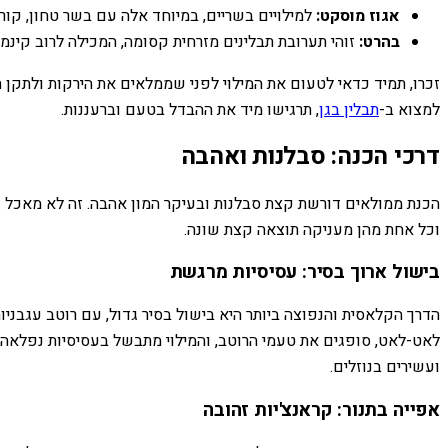
אגוז מוסקט:
למילויים בשריים, במיוחד אלה עם בשר טחון, קור
בהרט:
זוהי תערובת תבלינים מזרחית קסומה, המכילה לרוב קינמון
זכרו, תמיד כדאי לטעום את המילוי לפני שממלאים את הירקות ולתק
למצוא ב-
תבלין בגן
, תרגישו מיד את ההבדל בטעם וברעננות.
דרכי הכנה: סבלנות ואהבה
הכנת ממולאים דורשת קצת סבלנות ובעיקר המון אהבה. זה לא מאכל של 
וכל אחת מהן מעניקה תוצאה קצת שונה.
בישול ארוך בסיר: עסיסיות מרגשת
הדרך הקלאסית והנפוצה ביותר היא בישול בסיר גדול, עם רוטב עגבנ
לאט-לאט, סופגים את טעמי הרוטב, והמילוי מתבשל בעסיסיות נפלאה בת
ועשירים בנוזלים.
אפייה בתנור: קראנצ'יות זהובה