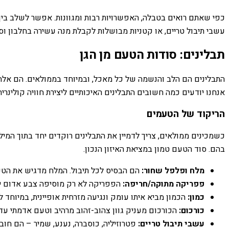
כפי שאתם רואים בטבלה, האפשרויות רבות ומגוונות. אפשר לשלב בין בש
עשבי תיבול טריים, או קטניות מבושלות לקבלת מנה עשירה בחלבון וסיב
תבלינים: סודות הטעם מן הגן
התבלינים הם הלב והנשמה של כל מאכל, ובמיוחד בממולאים. הם אלה
אנחנו יודעים כמה חשובים התבלינים האיכותיים ליצירת חוויה קולינר
הריקוד של הטעמים
כשמכינים ממולאים, צריך לדמיין את התבלינים רוקדים יחד בתוך המילו
בהם. סוד הטעם טמון במציאת האיזון הנכון.
מלח ופלפל שחור:
הם הבסיס לכל תיבול. המלח מדגיש את הטעמ
פפריקה מתוקה/חריפה:
הפפריקה לא רק מוסיפה צבע אדום יפ
כמון:
הכמון מביא איתו עומק ונגיעה מזרחית אופיינית, במיוחד ל
כורכום:
הכורכום מעניק גוון צהוב-זהוב מרהיב וטעם אדמתי עדין
עשבי תיבול טריים:
פטרוזיליה, כוסברה, נענע, שמיר – הם חוב