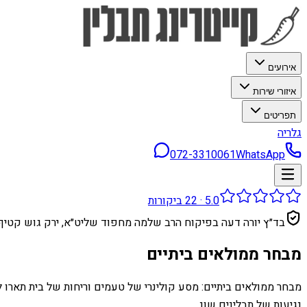
אירועים
איזורי שירות
תפריטים
גלריה
072-3310061
WhatsApp
5.0
·
22
ביקורות
בד״ץ יורה דעה בפיקוח הרב שלמה מחפוד שליט״א, ירק גוש קטיף
מבחר ממולאים ביתיים
מבחר ממולאים ביתיים: מסע קולינרי של טעמים וריחות של בית תארו
נגיעות של תבלינים שונ