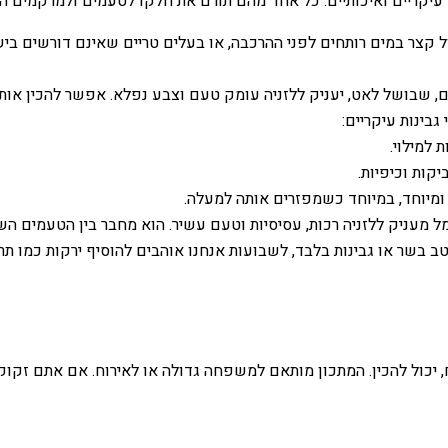
 עיקריים ואיכותיים. כל אחד מהם תורם את חלקו לטעמים ולמרקמים ה
ר במים רותחים לפני ההרכבה, או בעלים טריים שאינם דורשים בישול
ם, שבושל לאט, יעניק ללזניה עומק טעם וצבע נפלא. אפשר להכין אות
בינות עיקריים:
 למילוי.
קות וכיפיות.
מיוחד, במיוחד כשמפזרים אותה למעלה.
 מעניק ללזניה רכות, עסיסיות וטעם עשיר. הוא מחבר בין הטעמים הש
 בשר או גבינות בלבד, לשבועות אנחנו אוהבים להוסיף ירקות כמו תרד
 יכול להכין. המתכון מותאם למשפחה גדולה או לאירוח. אם אתם זקוקי