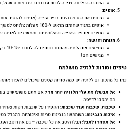
השכבה העליונה צריכה להיות עם רוטב עגבניות ובשמל, וע
אופים:
מכסים את התבנית היטב בנייר אפייה (אפשר להרטיב אותו 
אופים בתנור שחומם מראש ל-180 מעלות צלזיוס למשך 30-40 דקות.
מסירים את נייר האפייה והאלומיניום, וממשיכים לאפות עוד 15-20 דקות, או עד שהלזניה מבעבעת, העלים רכים והגבינה למעלה זהובה 
מנוחה והגשה:
מוציאים את הלזניה מהתנור ונותנים לה לנוח כ-10-15 דקות לפני שחותכים ומגישים. זה מאפשר לטעמים להתייצב ולשכבות להתאחד, ומונע מהלזניה להתפרק.
מגישים חם!
טיפים וסודות ללזניה מושלמת
כמו כל מתכון, גם ללזניה יש כמה סודות קטנים שיכולים להפוך אותה
אל תבשלו את עלי הלזניה יותר מדי:
אם אתם משתמשים בעלים 
הם יהפכו לדייסה.
שכבות, שכבות ועוד שכבות:
הקפידו על שכבות דקות ואחידות 
איכות הגבינות:
השתמשו בגבינות טריות ואיכותיות. ההבדל בטע
אל תפחדו לתבל:
תבלו היטב את כל שכבה – גם את רוטב העגבנ