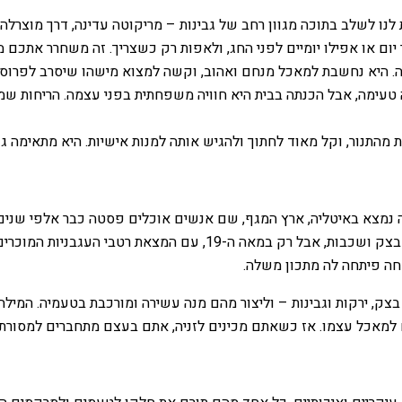
נו לשלב בתוכה מגוון רחב של גבינות – מריקוטה עדינה, דרך מוצרלה 
ום או אפילו יומיים לפני החג, ולאפות רק כשצריך. זה משחרר אתכם 
ה. היא נחשבת למאכל מנחם ואהוב, וקשה למצוא מישהו שיסרב לפרוס
 טעימה, אבל הכנתה בבית היא חוויה משפחתית בפני עצמה. הריחות ש
מהתנור, וקל מאוד לחתוך ולהגיש אותה למנות אישיות. היא מתאימה גם 
ה נמצא באיטליה, ארץ המגף, שם אנשים אוכלים פסטה כבר אלפי שנים.
התפתחה במשך מאות שנים. בימי הביניים כבר היו מאכלים דומים של בצק ו
חה פיתחה לה מתכון משלה.
 ירקות וגבינות – וליצור מהם מנה עשירה ומורכבת בטעמיה. המילה "ל
 למאכל עצמו. אז כשאתם מכינים לזניה, אתם בעצם מתחברים למסורת ק