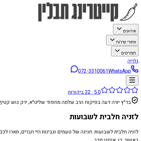
אירועים
איזורי שירות
תפריטים
גלריה
072-3310061
WhatsApp
5.0
·
22
ביקורות
בד״ץ יורה דעה בפיקוח הרב שלמה מחפוד שליט״א, ירק גוש קטיף
לזניה חלבית לשבועות
לזניה חלבית לשבועות: חגיגה של טעמים וגבינות היי חברים, תארו ל
באושר. כן, אנחנו מדב