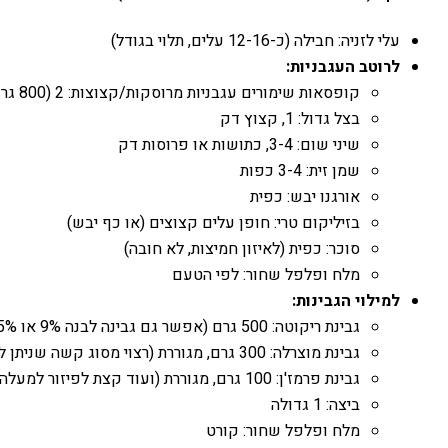
עלי לזניה: חבילה (כ-12-16 עלים, תלוי בגודל)
לרוטב העגבניות:
קופסאות שימורים עגבניות מרוסקות/קצוצות: 2 (800 גרם כל אחת)
בצל גדול: 1, קצוץ דק
שיני שום: 3-4, כתושות או פרוסות דק
שמן זית: 3-4 כפות
אורגנו יבש: כפית
בזיליקום טרי: חופן עלים קצוצים (או כף יבש)
סוכר: כפית (לאיזון חמיצות, לא חובה)
מלח ופלפל שחור: לפי הטעם
למילוי הגבינות:
גבינת ריקוטה: 500 גרם (אפשר גם גבינה לבנה 9% או 5%, מסוננת מנוזלים)
גבינת מוצרלה: 300 גרם, מגוררת (רצוי מסוג קשה שניתן לגרר)
גבינת פרמז'ן: 100 גרם, מגוררת (ועוד קצת לפיזור למעלה)
ביצה: 1 גדולה
מלח ופלפל שחור: קורט