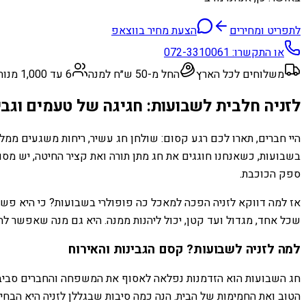
לתפריט ומחירים
הצעת מחיר בווצאפ
או התקשרו:
072-3310061
משלוחים לכל הארץ
החל מ-50 ש״ח למנה
6 עד 1,000 מנות
לזניה חלבית לשבועות: חגיגה של טעמים וגבי
היי חברים, תארו לכם רגע קסום: שולחן חג עשיר, ריחות משגעים ממל
בשבועות, כשאנחנו חוגגים את חג מתן תורה ואת קציר החיטה, יש מס
ספק הכוכבת.
אז למה דווקא לזניה הפכה למאכל כה פופולרי בשבועות? כי היא פשו
שכל אחד, מגדול ועד קטן, יכול ליהנות ממנה. היא גם מנה שאפשר ל
למה לזניה לשבועות? קסם הגבינות והאירוח
חג השבועות הוא הזדמנות נפלאה לאסוף את המשפחה והחברים סביב ש
הטוב ואת החמימות של הבית. הנה כמה סיבות שבגללן לזניה היא הבחי