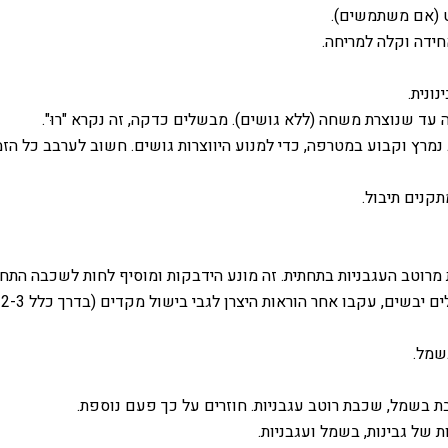
ט (אם משתמשים).
ידה וקלה למריחה.
ונית.
ד שנוצרת משחה (ללא גושים). מבשלים כדקה, זה נקרא "רוּ".
נמרץ וקבוע במטרפה, כדי למנוע היווצרות גושים. חשוב לערבב כל הזמ
קנים תיבול.
לגבי בישול מקדים (בדרך כלל 2-3 דקות במים רותחים, ואז מייבשים על מגבת). אם טריים – אין צורך.
שמל.
בת בשמל, שכבת רוטב עגבניות. חוזרים על כך פעם נוספת.