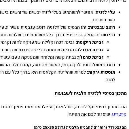
כדי להכין לזניה חלבית מנצחת, אנחנו צריכים להתמקד בכמה מרכיבים
עלי לזניה:
אפשר להשתמש בעלי לזניה יבשים שדורשים בישול קצ
השכבות יחד.
רוטב עגבניות:
זהו הבסיס של הלזניה. רוטב עגבניות עשיר וטעי
גבינות:
זה החלק הכי כיפי! בדרך כלל משתמשים בשלושה סוגי ג
גבינת ריקוטה:
גבינה רכה וקלילה שמעניקה לחות וקרמיות
גבינת מוצרלה:
הגבינה שנמסה הכי יפה ויוצרת שכבות דבי
גבינת פרמז'ן:
גבינה קשה ומלוחה שמעניקה טעם עשיר ו
רוטב בשמל:
רוטב לבן וקרמי, העשוי מחמאה, קמח וחלב. הבשמל
תוספות ירקות:
למרות שהלזניה הקלאסית היא בדרך כלל עם רוטב
למנה.
מתכון בסיסי ללזניה חלבית לשבועות
הנה מתכון בסיסי וקל להכנה, שכל אחד, אפילו עם מעט ניסיון במטבח,
קייטרינג
שיסגור לכם את הפינה!
מה נצטרך? (חומרים לתבנית מלבנית גדולה 25X35 ס"מ)