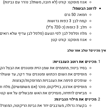
אגוז מוסקט: קורט (לא חובה, משתלב נהדר עם גבינות)
לרוטב הבשמל:
חמאה: 50 גרם
קמח לבן: 3 כפות גדושות
חלב: 3 כוסות (כ-720 מ"ל)
מלח ופלפל לבן: לפי הטעם (פלפל לבן עדיף שלא רואים 
אגוז מוסקט: קורט קטן
איך מכינים? שלב אחר שלב
מכינים את רוטב העגבניות:
בסיר בינוני, מחממים את שמן הזית ומטגנים את הבצל ה
מוסיפים את השום הכתוש ומטגנים עוד דקה, עד שעולה ר
שופכים פנימה את העגבניות המרוסקות/קצוצות.
מוסיפים אורגנו, בזיליקום, סוכר (אם משתמשים), מלח ו
מביאים לרתיחה, מנמיכים את האש ומבשלים על אש קטנה כ-20-30 דקות, עד שהרוטב מסמיך מעט וכל הטעמים מתאחדים. טועמים ומתקנים תיבול במ
מכינים את מילוי הגבינות:
בקערה גדולה, מערבבים יחד את גבינת הריקוטה, המוצרלה