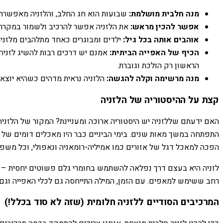
מנה חלבית מושלמת:
שבועות הוא חג החלב, והלזניה מאפשרת ל
אפשר להכין מראש:
את הלזניה אפשר להרכיב ולשמור במקרר י
אוהבים אותה בכל גיל:
ילדים ומבוגרים כאחד מתלהבים מלזני
הכיף של האפייה הביתית:
אמנם יש דרכים רבות להשיג לזניה
הראשון רק הולכת וגוברת.
מנה מרשימה וקלה להגשה:
הלזניה נראית מדהים כשהיא יוצאת 
קצת על ההיסטוריה של הלזניה
האם ידעתם שללזניה יש היסטוריה ארוכה ומעניינת? המקור של הלזני
הפכה למאכל דגל של אזורים כמו אמיליה-רומאניה ונאפולי, וכל משפ
לזניה היא בעצם דרך נפלאה להשתמש בחומרי גלם פשוטים יחסית – בצק,
רחב ששימש למאפים. עם הזמן, המילה התייחסה גם לכלי האפייה וגם
המרכיבים הסודיים ללזניה חלומית (שזה לא סוד בכלל!)