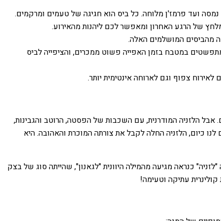
נמסה ועד פרמז'ן מלוחה. כל ביס הוא חגיגה של טעמים ומרקמים.
מלחץ של הרגע האחרון ומאפשר לכם ליהנות מהאירוע.
ה מהביסים המושלמים האלה.
מתפשטים במטבח בזמן האפייה פשוט ממכרים, והציפייה לביס
לאירוח צפוף וגם לארוחה אינטימית יותר.
 אבל הלזניה המודרנית, עם השכבות של הפסטה, הרוטב והגבינות,
שכבות, אבל רק במאה ה-19, עם המצאת רטבי העגבניות המוכרים לנו כיום, הלזניה החלה לקבל את צורתה המוכרת והאהובה. היא
זניה" כנראה מגיעה מהמילה היוונית "לגאנון", שהייתה סוג של בצק
ולינרית עתיקה וטעימה!