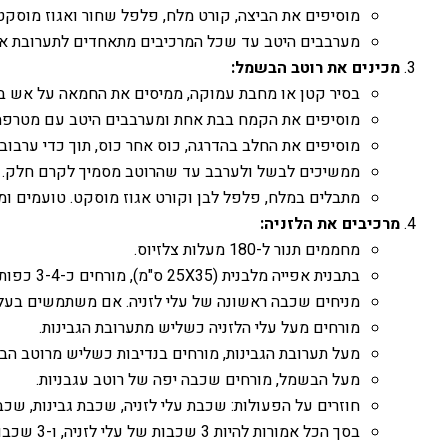
מוסיפים את הביצה, קורט מלח, פלפל שחור ואגוז מוסק
מערבבים היטב עד שכל המרכיבים מתאחדים לתערובת אח
מכינים את רוטב הבשמל:
בסיר קטן או מחבת עמוקה, ממיסים את החמאה על אש בינ
מוסיפים את הקמח בבת אחת ומערבבים היטב עם מטרפה ע
מוסיפים את החלב בהדרגה, כוס אחר כוס, תוך כדי ערבוב 
ממשיכים לבשל ולערבב עד שהרוטב מסמיך לקרם חלק.
מתבלים במלח, פלפל לבן וקורט אגוז מוסקט. טועמים ומת
מרכיבים את הלזניה:
מחממים תנור ל-180 מעלות צלזיוס.
בתבנית אפייה מלבנית (25X35 ס"מ), מורחים כ-3-4 כפות מרוטב העגבניות בתחתית. זה מונע הידבקות ומוסיף לחות לשכבה התחתונה.
מניחים שכבה ראשונה של עלי לזניה. אם משתמשים בעלים יבשים, עקבו אחר הוראות היצרן 
מורחים מעל עלי הלזניה כשליש מתערובת הגבינות.
מעל תערובת הגבינות, מורחים בנדיבות כשליש מרוטב הב
מעל הבשמל, מורחים שכבה יפה של רוטב עגבניות.
חוזרים על הפעולות: שכבת עלי לזניה, שכבת גבינות, שכ
בסך הכל אמורות להיות 3 שכבות של עלי לזניה, ו-3 שכבות של גבינות, בשמל ועגבניות.