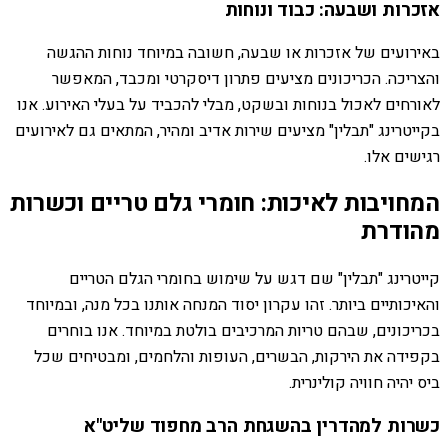
אזכרות ושבעה: כבוד ונוחות
באירועים של אזכרות או שבעה, חשובה במיוחד נוחות ההגשה
והצריכה. הכריכונים מציעים פתרון דיסקרטי ומכבד, המאפשר
לאורחים לאכול בנוחות ובשקט, מבלי להכביד על בעלי האירוע. אנו
בקייטרינג "תבלין" מציעים שירות אדיב ומהיר, המתאים גם לאירועים
רגישים אלו.
המחויבות לאיכות: חומרי גלם טריים וכשרות
מהודרת
קייטרינג "תבלין" שם דגש על שימוש בחומרי הגלם הטריים
והאיכותיים ביותר. זהו עקרון יסוד המנחה אותנו בכל מנה, ובמיוחד
בכריכונים, שבהם טריות המרכיבים בולטת במיוחד. אנו בוחרים
בקפידה את הירקות, הבשרים, העופות והלחמים, ומבטיחים שכל
ביס יהיה חוויה קולינרית.
כשרות למהדרין בהשגחת הרב מחפוד שליט"א