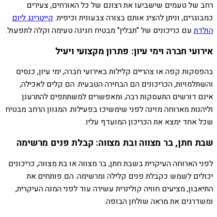
רחב של טעמים שישביעו את רצונם של כל האורחים, צעירים
כמבוגרים, וניתן להציג אותם בצורה צבעונית וכיפית.
קייטרינג ליום
הולדת
עם כריכונים של "תבלין" מבטיח חגיגה טעימה וקלה לתפעול.
אירועי חברה וימי עיון: פתרון מקצועי ויעיל
בהפסקות קפה או צהריים קלילות באירועי חברה, ימי עיון, כנסים
והשתלמויות, הכריכונים הם הבחירה הטבעית. הם קלים לאכילה,
אינם דורשים התעסקות רבה, ומאפשרים למשתתפים להתרענן
וליהנות מארוחה מזינה לפני שימשיכו בפעילות. המגוון הרחב מבטיח
שכל אחד ימצא את הכריכון המועדף עליו.
שבת חתן, בר מצווה ובת מצווה: קבלת פנים מרשימה
לפני הארוחה העיקרית בשבת חתן, בר מצווה או בת מצווה, כריכונים
יכולים לשמש כקבלת פנים קלילה ומרשימה. הם פותחים את
התיאבון, מציעים חוויה קולינרית עשירה עוד לפני המנה העיקרית,
ומשדרגים את מראה שולחן הבופה.