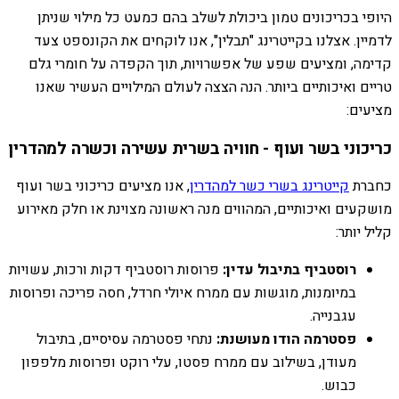
היופי בכריכונים טמון ביכולת לשלב בהם כמעט כל מילוי שניתן
לדמיין. אצלנו בקייטרינג "תבלין", אנו לוקחים את הקונספט צעד
קדימה, ומציעים שפע של אפשרויות, תוך הקפדה על חומרי גלם
טריים ואיכותיים ביותר. הנה הצצה לעולם המילויים העשיר שאנו
מציעים:
כריכוני בשר ועוף - חוויה בשרית עשירה וכשרה למהדרין
כחברת
קייטרינג בשרי כשר למהדרין
, אנו מציעים כריכוני בשר ועוף
מושקעים ואיכותיים, המהווים מנה ראשונה מצוינת או חלק מאירוע
קליל יותר:
רוסטביף בתיבול עדין:
פרוסות רוסטביף דקות ורכות, עשויות
במיומנות, מוגשות עם ממרח איולי חרדל, חסה פריכה ופרוסות
עגבנייה.
פסטרמה הודו מעושנת:
נתחי פסטרמה עסיסיים, בתיבול
מעודן, בשילוב עם ממרח פסטו, עלי רוקט ופרוסות מלפפון
כבוש.