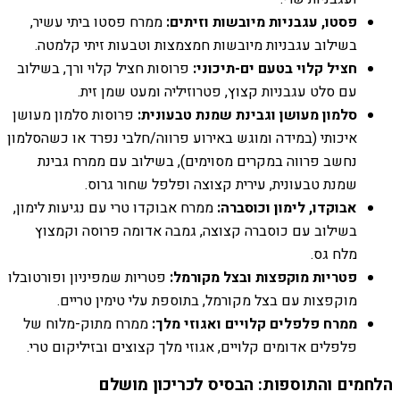
פסטו, עגבניות מיובשות וזיתים:
ממרח פסטו ביתי עשיר,
בשילוב עגבניות מיובשות חמצמצות וטבעות זיתי קלמטה.
חציל קלוי בטעם ים-תיכוני:
פרוסות חציל קלוי ורך, בשילוב
עם סלט עגבניות קצוץ, פטרוזיליה ומעט שמן זית.
סלמון מעושן וגבינת שמנת טבעונית:
פרוסות סלמון מעושן
איכותי (במידה ומוגש באירוע פרווה/חלבי נפרד או כשהסלמון
נחשב פרווה במקרים מסוימים), בשילוב עם ממרח גבינת
שמנת טבעונית, עירית קצוצה ופלפל שחור גרוס.
אבוקדו, לימון וכוסברה:
ממרח אבוקדו טרי עם נגיעות לימון,
בשילוב עם כוסברה קצוצה, גמבה אדומה פרוסה וקמצוץ
מלח גס.
פטריות מוקפצות ובצל מקורמל:
פטריות שמפיניון ופורטובלו
מוקפצות עם בצל מקורמל, בתוספת עלי טימין טריים.
ממרח פלפלים קלויים ואגוזי מלך:
ממרח מתוק-מלוח של
פלפלים אדומים קלויים, אגוזי מלך קצוצים ובזיליקום טרי.
הלחמים והתוספות: הבסיס לכריכון מושלם