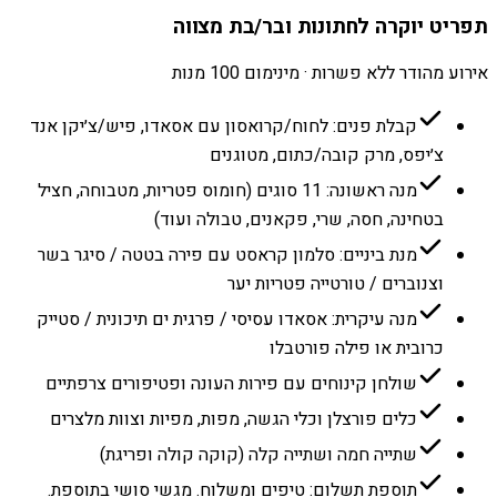
תפריט יוקרה לחתונות ובר/בת מצווה
אירוע מהודר ללא פשרות · מינימום 100 מנות
קבלת פנים: לחוח/קרואסון עם אסאדו, פיש/צ׳יקן אנד
צ׳יפס, מרק קובה/כתום, מטוגנים
מנה ראשונה: 11 סוגים (חומוס פטריות, מטבוחה, חציל
בטחינה, חסה, שרי, פקאנים, טבולה ועוד)
מנת ביניים: סלמון קראסט עם פירה בטטה / סיגר בשר
וצנוברים / טורטייה פטריות יער
מנה עיקרית: אסאדו עסיסי / פרגית ים תיכונית / סטייק
כרובית או פילה פורטבלו
שולחן קינוחים עם פירות העונה ופטיפורים צרפתיים
כלים פורצלן וכלי הגשה, מפות, מפיות וצוות מלצרים
שתייה חמה ושתייה קלה (קוקה קולה ופריגת)
תוספת תשלום: טיפים ומשלוח. מגשי סושי בתוספת.