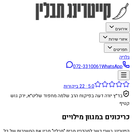
אירועים
איזורי שירות
תפריטים
גלריה
072-3310061
WhatsApp
5.0
·
22
ביקורות
בד״ץ יורה דעה בפיקוח הרב שלמה מחפוד שליט״א, ירק גוש
קטיף
כריכונים במגוון מילויים
קייטרינג בשרי כשר למהדרין מבית "תבלין" מבין את החשיבות של כל