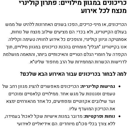
כריכונים במגוון מילויים: פתרון קולינרי
מנצח לכל אירוע
הכריכונים, או מיני-כריכים, הפכו בשנים האחרונות ללהיט של ממש
בעולם הקייטרינג, ולא בכדי. הם מציעים שילוב מנצח של נוחות,
אסתטיקה וגיוון קולינרי, והופכים כל אירוע לחוויה טעימה וקלילה.
אנו בקייטרינג "תבלין" מומחים בהכנת כריכונים במגוון מילויים, תוך
הקפדה על חומרי הגלם הטריים והאיכותיים ביותר, והתאמה מושלמת
לדרישות הכשרות המחמירות של הרב מחפוד שליט"א.
למה לבחור בכריכונים עבור האירוע הבא שלכם?
גמישות קולינרית:
הכריכונים מאפשרים להציג מגוון רחב של
טעמים וסגנונות על מגש אחד. ממילויים קלאסיים ומוכרים
ועד שילובים אקזוטיים ומפתיעים, כל אחד מהאורחים ימצא
את הכריכון המועדף עליו.
נוחות ופרקטיות:
מדובר במנות אישיות שקל לאכול בעמידה,
ללא צורך בכלי סכו"ם מיוחדים. הם אידיאליים לאירועי