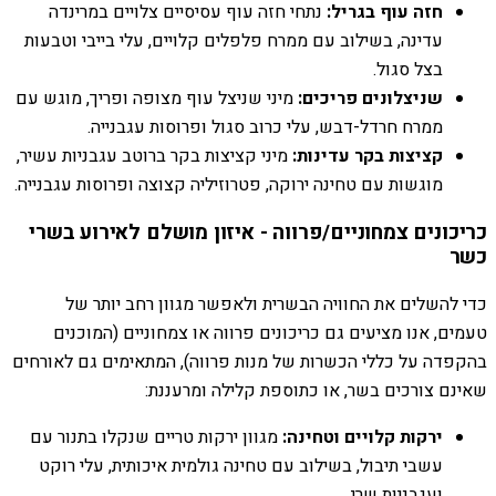
חזה עוף בגריל:
נתחי חזה עוף עסיסיים צלויים במרינדה
עדינה, בשילוב עם ממרח פלפלים קלויים, עלי בייבי וטבעות
בצל סגול.
שניצלונים פריכים:
מיני שניצל עוף מצופה ופריך, מוגש עם
ממרח חרדל-דבש, עלי כרוב סגול ופרוסות עגבנייה.
קציצות בקר עדינות:
מיני קציצות בקר ברוטב עגבניות עשיר,
מוגשות עם טחינה ירוקה, פטרוזיליה קצוצה ופרוסות עגבנייה.
כריכונים צמחוניים/פרווה - איזון מושלם לאירוע בשרי
כשר
כדי להשלים את החוויה הבשרית ולאפשר מגוון רחב יותר של
טעמים, אנו מציעים גם כריכונים פרווה או צמחוניים (המוכנים
בהקפדה על כללי הכשרות של מנות פרווה), המתאימים גם לאורחים
שאינם צורכים בשר, או כתוספת קלילה ומרעננת:
ירקות קלויים וטחינה:
מגוון ירקות טריים שנקלו בתנור עם
עשבי תיבול, בשילוב עם טחינה גולמית איכותית, עלי רוקט
ועגבניות שרי.