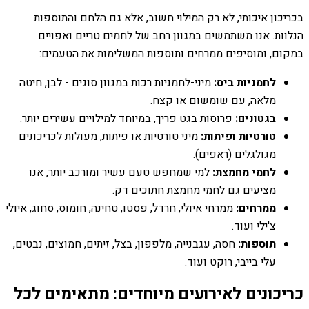
בכריכון איכותי, לא רק המילוי חשוב, אלא גם הלחם והתוספות
הנלוות. אנו משתמשים במגוון רחב של לחמים טריים ואפויים
במקום, ומוסיפים ממרחים ותוספות המשלימות את הטעמים:
לחמניות ביס:
מיני-לחמניות רכות במגוון סוגים - לבן, חיטה
מלאה, עם שומשום או קצח.
בגטונים:
פרוסות בגט פריך, במיוחד למילויים עשירים יותר.
טורטיות ופיתות:
מיני טורטיות או פיתות, מעולות לכריכונים
מגולגלים (ראפים).
לחמי מחמצת:
למי שמחפש טעם עשיר ומורכב יותר, אנו
מציעים גם לחמי מחמצת חתוכים דק.
ממרחים:
ממרחי איולי, חרדל, פסטו, טחינה, חומוס, סחוג, איולי
צ'ילי ועוד.
תוספות:
חסה, עגבנייה, מלפפון, בצל, זיתים, חמוצים, נבטים,
עלי בייבי, רוקט ועוד.
כריכונים לאירועים מיוחדים: מתאימים לכל