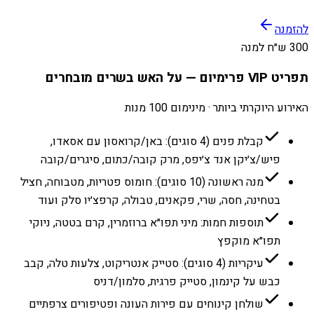
להזמנה
300 ש״ח למנה
תפריט VIP פרימיום — על האש בשרים מובחרים
האירוע היוקרתי ביותר · מינימום 100 מנות
קבלת פנים (4 סוגים): באן/קרואסון עם אסאדו,
פיש/צ׳יקן אנד צ׳יפס, מרק קובה/כתום, סיגרים/קובה
מנה ראשונה (10 סוגים): חומוס פטריות, מטבוחה, חציל
בטחינה, חסה, שרי, פקאנים, טבולה, קרפצ׳יו סלק ועוד
תוספות חמות: מיני תפו״א ברוזמרין, קרם בטטה, ניוקי
תפו״א מוקפץ
עיקריות (4 סוגים): סטייק אנטריקוט, צלעות טלה, קבב
כבש על קינמון, סטייק פרגית, סלמון/דניס
שולחן קינוחים עם פירות העונה ופטיפורים צרפתיים