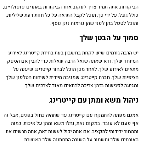
הביקורות. אתה תמיד צריך לעקוב אחר הביקורות באתרים פופולריים,
כולל גוגל. על ידי כך, תוכל לקבל התראה על כל חוות דעת שליליות,
ותוכל לטפל בהן לפני שהן גורמות נזק נוסף.
סמוך על הבטן שלך
יש הרבה גורמים שיש לקחת בחשבון בעת ​​בחירת קייטרינג לאירוע
המיוחד שלך. ודא שאתה שואל הרבה שאלות כדי להבין אם הספק
מתאים לאירוע שלך. לאחר מכן תוכל לבחור קייטרינג שיענה על
הציפיות שלך. חברת קייטרינג שמגיבה מיידית לשיחות הטלפון שלך
ומגיעה לפגישות בזמן צריכה להתאים מאוד לצרכים שלך.
ניהול משא ומתן עם קייטרינג
אמנם מפתה להתמקח עם קייטרינג עד שתהיה כחול בפנים, אבל זה
אף פעם לא עובד. במקום זאת, נהלו משא ומתן על איכות, כמות
ותמחור ידידותי לתקציב. אם אתה יכול לעשות זאת, אתה תרשים את
האורחים שלך ותשמור על השורה התחתונה שלך מאושרת.