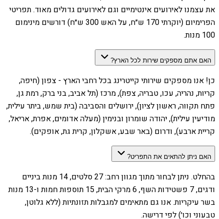
את עצמנו לאירועים אינטימיים וגם לאירועים גדולים מאוד. תפריטי
הפרימיום (יוקרתי 170 ש״ח, על האש 300 ש״ח) דורשים מינימום
100 מנות.
האם אתם מספקים שירות לכל הארץ?
כן! אנו מספקים שירותי קייטרינג בכל רחבי הארץ - צפון (חיפה,
קריות, נהריה, עכו, טבריה, צפת), מרכז (תל אביב, בני ברק, רמת גן,
פתח תקווה, ראשון לציון), ירושלים והסביבה (בית שמש, ביתר עילית,
מודיעין עילית), יהודה שומרון ובנימין (מעלה אדומים, אפרת, אריאל,
קריית ארבע), ודרום (באר שבע, אשקלון, קרית גת, אופקים).
האם ניתן להתאים את התפריט?
בהחלט. ניתן לבחור מתוך מגוון רחב: 27 סלטים, 14 מנות ביניים
ודגים, 7 פשטידות השף, 6 מרקי הבית, 15 תוספות חמות ו-13 מנות
בשר עיקריות. אנו גם מתאימים למגבלות תזונתיות (ללא גלוטן,
טבעוני וכו׳) לפי דרישה.