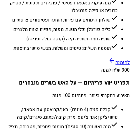
מנה עיקרית: אסאדו עסיסי / פרגית ים תיכונית / סטייק
כרובית או פילה פורטבלו
שולחן קינוחים עם פירות העונה ופטיפורים צרפתיים
כלים פורצלן וכלי הגשה, מפות, מפיות וצוות מלצרים
שתייה חמה ושתייה קלה (קוקה קולה ופריגת)
תוספת תשלום: טיפים ומשלוח. מגשי סושי בתוספת.
להזמנה
300 ש״ח למנה
תפריט VIP פרימיום — על האש בשרים מובחרים
האירוע היוקרתי ביותר · מינימום 100 מנות
קבלת פנים (4 סוגים): באן/קרואסון עם אסאדו,
פיש/צ׳יקן אנד צ׳יפס, מרק קובה/כתום, סיגרים/קובה
מנה ראשונה (10 סוגים): חומוס פטריות, מטבוחה, חציל