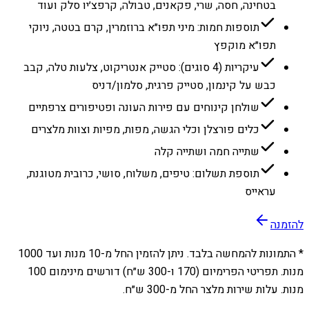
בטחינה, חסה, שרי, פקאנים, טבולה, קרפצ׳יו סלק ועוד
תוספות חמות: מיני תפו״א ברוזמרין, קרם בטטה, ניוקי
תפו״א מוקפץ
עיקריות (4 סוגים): סטייק אנטריקוט, צלעות טלה, קבב
כבש על קינמון, סטייק פרגית, סלמון/דניס
שולחן קינוחים עם פירות העונה ופטיפורים צרפתיים
כלים פורצלן וכלי הגשה, מפות, מפיות וצוות מלצרים
שתייה חמה ושתייה קלה
תוספת תשלום: טיפים, משלוח, סושי, כרובית מטוגנת,
עראייס
להזמנה
* התמונות להמחשה בלבד. ניתן להזמין החל מ-
10
מנות ועד
1000
מנות. תפריטי הפרימיום (170 ו-300 ש״ח) דורשים מינימום 100
מנות. עלות שירות מלצר החל מ-300 ש״ח.