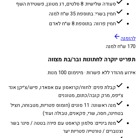
סעודה שלישית: 8 סלטים, דג מטוגן, פשטידת השף
חמין בשרי: בתוספת 35 ש״ח למנה
חמין פרווה: בתוספת 8 ש״ח לאדם
להזמנה
170 ש״ח למנה
תפריט יוקרה לחתונות ובר/בת מצווה
אירוע מהודר ללא פשרות · מינימום 100 מנות
קבלת פנים: לחוח/קרואסון עם אסאדו, פיש/צ׳יקן אנד
צ׳יפס, מרק קובה/כתום, מטוגנים
מנה ראשונה: 11 סוגים (חומוס פטריות, מטבוחה, חציל
בטחינה, חסה, שרי, פקאנים, טבולה ועוד)
מנת ביניים: סלמון קראסט עם פירה בטטה / סיגר בשר
וצנוברים / טורטייה פטריות יער