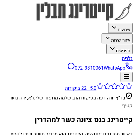
אירועים
איזורי שירות
תפריטים
גלריה
072-3310061
WhatsApp
5.0
·
22
ביקורות
בד״ץ יורה דעה בפיקוח הרב שלמה מחפוד שליט״א, ירק גוש
קטיף
קייטרינג בנס ציונה כשר למהדרין
כאשר מתכננים פונקציה, קייטרינג הוא מרכיב חשוב שיש לקחת