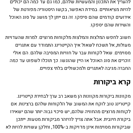
להעריך את התכנון והמעשיות שלהם, כמו גם עד כמה הם יכולים
להיות מציאותיים. במידת האפשר, בקשו היסטוריה מפורטת של
אירועים קודמים שהם סיפקו. זה גם ייתן לך מושג על סוג האוכל
והשירות שהם יספקו.
חשוב לחפש המלצות והמלצות מלקוחות מרוצים. למרות שהעדויות
מעולות, אל תשכח לשאול איך הקייטרינג התמודד עם אתגרים
מסוימים. שאל לקוחות עבר על חוויות המסיבה שלהם. הם אולי
זוכרים את סוג האוכל או היין שהוגשו. כך תוכלו לשפוט עד כמה
החברה מגיבה לאתגרים ולמכשולים בלתי צפויים.
קרא ביקורות
מקוונות ביקורות מקוונות הן משאב רב ערך לבחירת קייטרינג.
קייטרינג טוב לוקח את המשוב של הלקוחות שלהם ברצינות. אם
לקוחות מרוצים מהחוויה שלהם, יש סיכוי גבוה יותר שהם ישאירו
ביקורת חיובית. אבל אתה צריך להיזהר מביקורות מטעות. ייתכן
שביקורות מסוימות אינן מדויקות ב-100%, וחלקן עשויות להיות לא