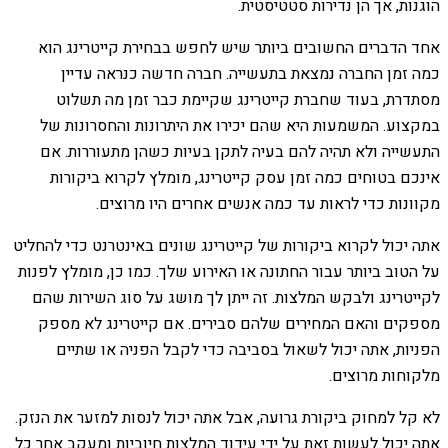
הוגנות, אך הן נדירות סטטיסטית.
אחד הדברים החשובים ביותר שיש לחפש בבחירת קייטרינג הוא
כמה זמן החברה נמצאת בתעשייה. חברה חדשה כנראה עדיין
מסתדרת, בעוד שחברת קייטרינג שקיימת כבר זמן מה תשלוט
במקצוע. המשמעות היא שהם יכירו את היתרונות והחסרונות של
התעשייה ולא תהיה להם בעיה לתקן בעיות כשהן מתעוררות. אם
אינכם בטוחים כמה זמן עסק קייטרינג, מומלץ לקרוא ביקורות
מקוונות כדי לראות עד כמה אנשים אחרים היו מרוצים.
אתה יכול לקרוא ביקורות של קייטרינג שונים באינטרנט כדי להחליט
על הטוב ביותר עבור החתונה או האירוע שלך. כמו כן, מומלץ לפנות
לקייטרינג ולבקש המלצות. זה ייתן לך מושג על סוג השירות שהם
מספקים והאם המחירים שלהם סבירים. אם קייטרינג לא מספק
הפניות, אתה יכול לשאול בסביבה כדי לקבל הפניה או שתיים
מלקוחות מרוצים.
לא קל למחוק ביקורת גרועה, אבל אתה יכול לנסות למזער את הנזק.
אתה יכול לעשות זאת על ידי עידוד המלצות חיוביות ומעקב אחר כל