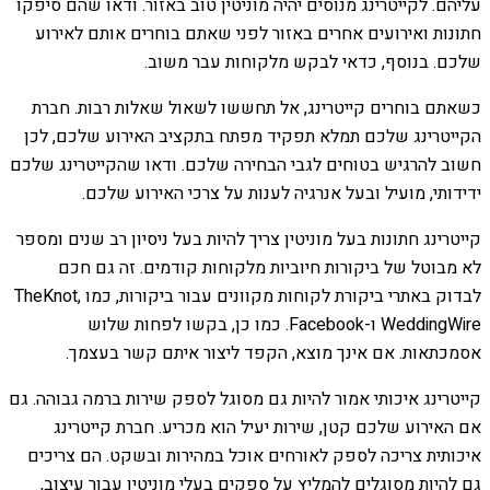
עליהם. לקייטרינג מנוסים יהיה מוניטין טוב באזור. ודאו שהם סיפקו
חתונות ואירועים אחרים באזור לפני שאתם בוחרים אותם לאירוע
שלכם. בנוסף, כדאי לבקש מלקוחות עבר משוב.
כשאתם בוחרים קייטרינג, אל תחששו לשאול שאלות רבות. חברת
הקייטרינג שלכם תמלא תפקיד מפתח בתקציב האירוע שלכם, לכן
חשוב להרגיש בטוחים לגבי הבחירה שלכם. ודאו שהקייטרינג שלכם
ידידותי, מועיל ובעל אנרגיה לענות על צרכי האירוע שלכם.
קייטרינג חתונות בעל מוניטין צריך להיות בעל ניסיון רב שנים ומספר
לא מבוטל של ביקורות חיוביות מלקוחות קודמים. זה גם חכם
לבדוק באתרי ביקורת לקוחות מקוונים עבור ביקורות, כמו TheKnot,
WeddingWire ו-Facebook. כמו כן, בקשו לפחות שלוש
אסמכתאות. אם אינך מוצא, הקפד ליצור איתם קשר בעצמך.
קייטרינג איכותי אמור להיות גם מסוגל לספק שירות ברמה גבוהה. גם
אם האירוע שלכם קטן, שירות יעיל הוא מכריע. חברת קייטרינג
איכותית צריכה לספק לאורחים אוכל במהירות ובשקט. הם צריכים
גם להיות מסוגלים להמליץ ​​על ספקים בעלי מוניטין עבור עיצוב,