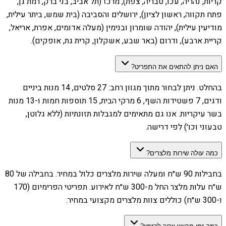
קריות, נהריה, עכו, טבריה, צפת), מרכז (תל אביב, בני ברק, רמת גן,
פתח תקווה, ראשון לציון), ירושלים והסביבה (בית שמש, ביתר עילית,
מודיעין עילית), יהודה שומרון ובנימין (מעלה אדומים, אפרת, אריאל,
קריית ארבע), ודרום (באר שבע, אשקלון, קרית גת, אופקים).
האם ניתן להתאים את התפריט?
בהחלט. ניתן לבחור מתוך מגוון רחב: 27 סלטים, 14 מנות ביניים
ודגים, 7 פשטידות השף, 6 מרקי הבית, 15 תוספות חמות ו-13 מנות
בשר עיקריות. אנו גם מתאימים למגבלות תזונתיות (ללא גלוטן,
טבעוני וכו׳) לפי דרישה.
כמה עולה שירות מלצרים?
בחבילות 90 ש״ח ומעלה שירות מלצרים כלול במחיר. בחבילה של 80
ש״ח עלות מלצר החל מ-300 ש״ח לאירוע. תפריטי הפרימיום (170
ו-300 ש״ח) כוללים צוות מלצרים מקצועי במחיר.