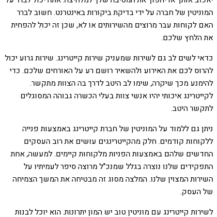
יאכזב אותך או יהפוך את המסיבה שלך למלחיצה. אתה יכול לברר על
המוניטין של חברה על ידי בדיקת ביקורות באינטרנט. חשוב לברר
האם לקוחות עבר מרוצים מהשירותים או לא, שכן זה יכול להפחית
את הלחץ שלכם.
כדאי לשים לב גם לשירות שמעניק שירות קייטרינג. שירות גרוע יכול
להרוס לכם את האירוע ולהשאיר רושם רע על האורחים שלכם. כדי
להימנע מכך שיקרה, שימו לב היטב לדרך בה הצוות מתקשר.
לקייטרינג איכותי יהיו אנשי צוות בעלי הכשרה גבוהה המסוגלים
לתקשר היטב.
ניתן גם ללמוד על המוניטין של חברת קייטרינג באמצעות פנייה
ללקוחות קודמים. חלק מהקייטרינגים עושים את רוב העסקים
החדשים שלהם באמצעות הפניות מלקוחות קיימים. למעשה, אחת
התפקידים שלנו נוצרה בגלל שמנכ"ל מרוצה סיפר לעמיתיו על
השירות המצוין שלנו. המלצה מסוג זה מבטיחה את המשך הצמיחה
של העסק.
לשירות קייטרינג עם מוניטין טוב יש המון יתרונות. הוא יוכל לבנות