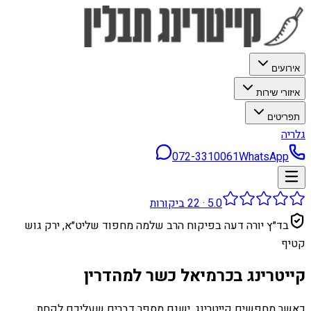
אירועים
איזורי שירות
תפריטים
גלריה
072-3310061
WhatsApp
5.0
·
22
ביקורות
בד״ץ יורה דעה בפיקוח הרב שלמה מחפוד שליט״א, ירק גוש
קטיף
קייטרינג בכרמיאל כשר למהדרין
כאשר מחפשים קייטרינג, ישנם מספר דברים שעליכם לקחת