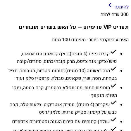
להזמנה
300 ש״ח למנה
תפריט VIP פרימיום — על האש בשרים מובחרים
האירוע היוקרתי ביותר · מינימום 100 מנות
קבלת פנים (4 סוגים): באן/קרואסון עם אסאדו,
פיש/צ׳יקן אנד צ׳יפס, מרק קובה/כתום, סיגרים/קובה
מנה ראשונה (10 סוגים): חומוס פטריות, מטבוחה, חציל
בטחינה, חסה, שרי, פקאנים, טבולה, קרפצ׳יו סלק ועוד
תוספות חמות: מיני תפו״א ברוזמרין, קרם בטטה, ניוקי
תפו״א מוקפץ
עיקריות (4 סוגים): סטייק אנטריקוט, צלעות טלה, קבב
כבש על קינמון, סטייק פרגית, סלמון/דניס
שולחן קינוחים עם פירות העונה ופטיפורים צרפתיים
כלים פורצלן וכלי הגשה, מפות, מפיות וצוות מלצרים