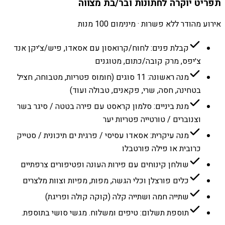
תפריט יוקרה לחתונות ובר/בת מצווה
אירוע מהודר ללא פשרות · מינימום 100 מנות
קבלת פנים: לחוח/קרואסון עם אסאדו, פיש/צ׳יקן אנד
צ׳יפס, מרק קובה/כתום, מטוגנים
מנה ראשונה: 11 סוגים (חומוס פטריות, מטבוחה, חציל
בטחינה, חסה, שרי, פקאנים, טבולה ועוד)
מנת ביניים: סלמון קראסט עם פירה בטטה / סיגר בשר
וצנוברים / טורטייה פטריות יער
מנה עיקרית: אסאדו עסיסי / פרגית ים תיכונית / סטייק
כרובית או פילה פורטבלו
שולחן קינוחים עם פירות העונה ופטיפורים צרפתיים
כלים פורצלן וכלי הגשה, מפות, מפיות וצוות מלצרים
שתייה חמה ושתייה קלה (קוקה קולה ופריגת)
תוספת תשלום: טיפים ומשלוח. מגשי סושי בתוספת.