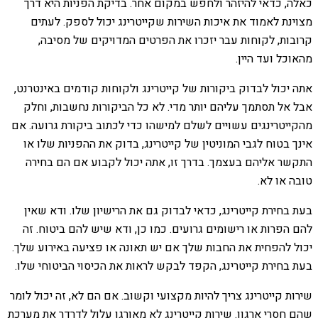
כאלה, כדאי להיזהר ולחפש במקום אחר. בדיקת הפניות היא דרך
מצוינת לאמוד את איכות השירות שקייטרינג יכול לספק. לעתים
קרובות, לקוחות עבר יזכרו את הפרטים המדויקים של מסיבה,
מהאוכל ועד היין.
אתה יכול לבדוק ביקורות של קייטרינג ולקוחות קודמים באינטרנט,
אבל אל תסתמך עליהם יותר מדי. לא כל הביקורות נחשבות, וחלק
מהקייטרינגים עשויים לשלם למישהו כדי לכתוב ביקורת גרועה. אם
אינך בטוח לגבי המוניטין של קייטרינג, בדוק את ההפניות שלו או
התקשר אליהם בעצמך. בדרך זו, אתה יכול לקבוע אם הם בחירה
טובה או לא.
בעת בחירת קייטרינג, כדאי לבדוק גם את הרישיון שלו. ודא שאין
להם הפרות או רישומים גרועים. כמו כן, ודא שיש להם ביטוח. זה
יכול להפחית את החבות שלך אם יש תאונה או פציעה באירוע שלך.
בעת בחירת קייטרינג, הקפד לבקש לראות את הכיסוי הביטוחי שלו.
שירות קייטרינג צריך להיות מקצועי וקשוב. אם הם לא, זה יכול לומר
שהם חסרי ארגון. שירות קייטרינג לא מאורגן עלול לדרדר את מערכת