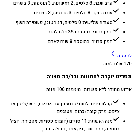
ערב שבת: 8 סלטים, 2 ראשונות, 3 תוספות, 3 בשרים
שבת בוקר: 8 סלטים, 3 תוספות, 3 בשרים
סעודה שלישית: 8 סלטים, דג מטוגן, פשטידת השף
חמין בשרי: בתוספת 35 ש״ח למנה
חמין פרווה: בתוספת 8 ש״ח לאדם
להזמנה
170 ש״ח למנה
תפריט יוקרה לחתונות ובר/בת מצווה
אירוע מהודר ללא פשרות · מינימום 100 מנות
קבלת פנים: לחוח/קרואסון עם אסאדו, פיש/צ׳יקן אנד
צ׳יפס, מרק קובה/כתום, מטוגנים
מנה ראשונה: 11 סוגים (חומוס פטריות, מטבוחה, חציל
בטחינה, חסה, שרי, פקאנים, טבולה ועוד)