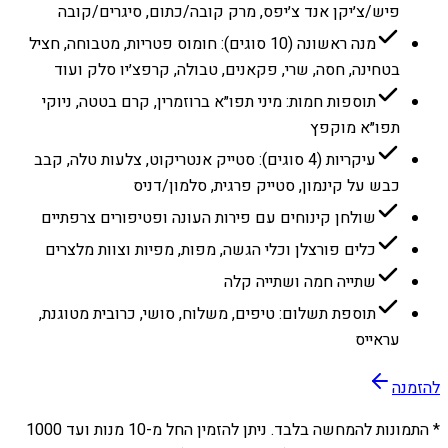
פיש/צ׳יקן אנד צ׳יפס, מרק קובה/כתום, סיגרים/קובה
מנה ראשונה (10 סוגים): חומוס פטריות, מטבוחה, חציל
בטחינה, חסה, שרי, פקאנים, טבולה, קרפצ׳יו סלק ועוד
תוספות חמות: מיני תפו״א ברוזמרין, קרם בטטה, ניוקי
תפו״א מוקפץ
עיקריות (4 סוגים): סטייק אנטריקוט, צלעות טלה, קבב
כבש על קינמון, סטייק פרגית, סלמון/דניס
שולחן קינוחים עם פירות העונה ופטיפורים צרפתיים
כלים פורצלן וכלי הגשה, מפות, מפיות וצוות מלצרים
שתייה חמה ושתייה קלה
תוספת תשלום: טיפים, משלוח, סושי, כרובית מטוגנת,
עראייס
להזמנה
* התמונות להמחשה בלבד. ניתן להזמין החל מ-
10
מנות ועד
1000