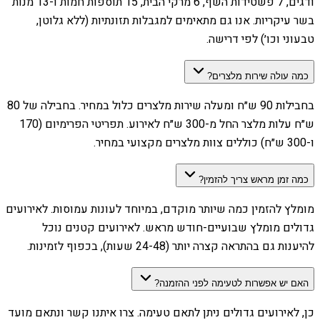
ודגים, 7 פשטידות השף, 6 מרקי הבית, 15 תוספות חמות ו-13 מנות
בשר עיקריות. אנו גם מתאימים למגבלות תזונתיות (ללא גלוטן,
טבעוני וכו׳) לפי דרישה.
כמה עולה שירות מלצרים?
בחבילות 90 ש״ח ומעלה שירות מלצרים כלול במחיר. בחבילה של 80
ש״ח עלות מלצר החל מ-300 ש״ח לאירוע. תפריטי הפרימיום (170
ו-300 ש״ח) כוללים צוות מלצרים מקצועי במחיר.
כמה זמן מראש צריך להזמין?
מומלץ להזמין כמה שיותר מוקדם, במיוחד לעונות עמוסות. לאירועים
גדולים מומלץ שבועיים-חודש מראש. לאירועים קטנים נוכל
להיענות גם בהתראה קצרה יותר (24-48 שעות), בכפוף לזמינות.
האם יש אפשרות לטעימה לפני ההזמנה?
כן, לאירועים גדולים ניתן לתאם טעימה. צרו איתנו קשר ונתאם מועד