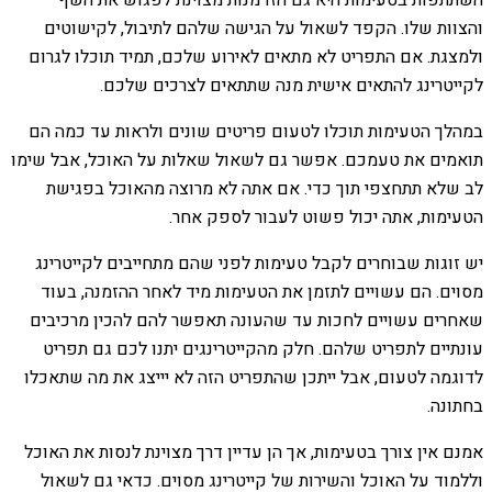
השתתפות בטעימות היא גם הזדמנות מצוינת לפגוש את השף
והצוות שלו. הקפד לשאול על הגישה שלהם לתיבול, לקישוטים
ולמצגת. אם התפריט לא מתאים לאירוע שלכם, תמיד תוכלו לגרום
לקייטרינג להתאים אישית מנה שתתאים לצרכים שלכם.
במהלך הטעימות תוכלו לטעום פריטים שונים ולראות עד כמה הם
תואמים את טעמכם. אפשר גם לשאול שאלות על האוכל, אבל שימו
לב שלא תתחצפי תוך כדי. אם אתה לא מרוצה מהאוכל בפגישת
הטעימות, אתה יכול פשוט לעבור לספק אחר.
יש זוגות שבוחרים לקבל טעימות לפני שהם מתחייבים לקייטרינג
מסוים. הם עשויים לתזמן את הטעימות מיד לאחר ההזמנה, בעוד
שאחרים עשויים לחכות עד שהעונה תאפשר להם להכין מרכיבים
עונתיים לתפריט שלהם. חלק מהקייטרינגים יתנו לכם גם תפריט
לדוגמה לטעום, אבל ייתכן שהתפריט הזה לא יייצג את מה שתאכלו
בחתונה.
אמנם אין צורך בטעימות, אך הן עדיין דרך מצוינת לנסות את האוכל
וללמוד על האוכל והשירות של קייטרינג מסוים. כדאי גם לשאול