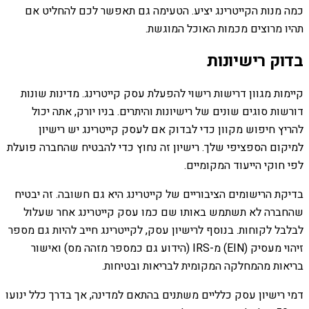
כמה מנות הקייטרינג יציע. הטעימה גם תאפשר לכם להחליט אם
תהיו מרוצים מכמות האוכל המוגשת.
בדוק רישיונות
קיימות מגוון דרישות רישוי להפעלת עסק קייטרינג. מדינות שונות
דורשות סוגים שונים של רישיונות והיתרים. בניו יורק, אתה יכול
להריץ חיפוש מקוון כדי לבדוק אם לעסק קייטרינג יש רישיון
למיקום הספציפי שלך. רישיון זה נחוץ כדי להבטיח שהחברה פועלת
לפי חוקי הייעוד המקומיים.
בדיקת הרישומים הציבוריים של קייטרינג היא גם חשובה. זה יבטיח
שהחברה לא תשתמש באותו שם כמו עסק קייטרינג אחר שעלול
לבלבל לקוחות. בנוסף לרישיון עסק, לקייטרינג חייב להיות גם מספר
זיהוי מעסיק (EIN) מ-IRS (הידוע גם כמספר מזהה מס) ואישור
בריאות מהמחלקה המקומית לבריאות ובטיחות.
דמי רישיון עסק כלליים משתנים בהתאם למדינה, אך בדרך כלל ינועו