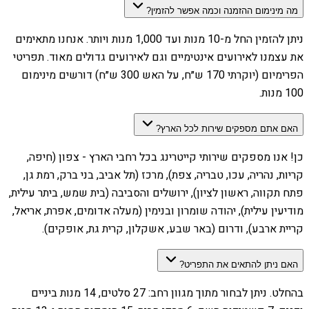
מה מינימום ההזמנה וכמה אפשר להזמין?
ניתן להזמין החל מ-10 מנות ועד 1,000 מנות ויותר. אנחנו מתאימים
את עצמנו לאירועים אינטימיים וגם לאירועים גדולים מאוד. תפריטי
הפרימיום (יוקרתי 170 ש״ח, על האש 300 ש״ח) דורשים מינימום
100 מנות.
האם אתם מספקים שירות לכל הארץ?
כן! אנו מספקים שירותי קייטרינג בכל רחבי הארץ - צפון (חיפה,
קריות, נהריה, עכו, טבריה, צפת), מרכז (תל אביב, בני ברק, רמת גן,
פתח תקווה, ראשון לציון), ירושלים והסביבה (בית שמש, ביתר עילית,
מודיעין עילית), יהודה שומרון ובנימין (מעלה אדומים, אפרת, אריאל,
קריית ארבע), ודרום (באר שבע, אשקלון, קרית גת, אופקים).
האם ניתן להתאים את התפריט?
בהחלט. ניתן לבחור מתוך מגוון רחב: 27 סלטים, 14 מנות ביניים