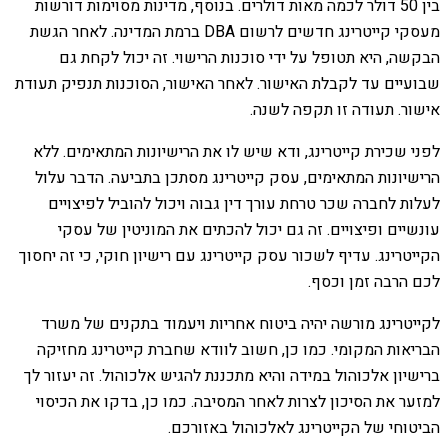
בין 50 דולר לכמה מאות דולרים. בנוסף, מדינות מסוימות דורשות
מעסקי קייטרינג חדשים לרשום DBA ברמת המדינה. לאחר הגשת
הבקשה, היא תטופל על ידי סוכנות הרישוי. זה יכול לקחת גם
שבועיים עד לקבלת האישור. לאחר האישור, הסוכנות תנפיק תעודת
אישור. תעודה זו תקפה לשנה.
לפני שכירת קייטרינג, ודא שיש לו את הרישיונות המתאימים. ללא
הרישיונות המתאימים, עסק קייטרינג מסתכן בתביעה. הדבר עלול
לעלות לחברה שכר טרחת עורך דין גבוה ויכול להוביל לפיצויים
עונשיים ופיצויים. זה גם יכול להכתים את המוניטין של עסקי
הקייטרינג. עדיף לשכור עסק קייטרינג עם רישיון חוקי, כי זה יחסוך
לכם הרבה זמן וכסף.
לקייטרינג מורשה יהיה ביטוח אחריות ויעמוד בתקנים של משרד
הבריאות המקומי. כמו כן, חשוב לוודא שחברת קייטרינג מחזיקה
ברישיון אלכוהול במידה והיא מתכננת להגיש אלכוהול. זה יעזור לך
למזער את הסיכון לצרות לאחר המסיבה. כמו כן, בדקו את הכיסוי
הביטוחי של הקייטרינג לאלכוהול באזורכם.