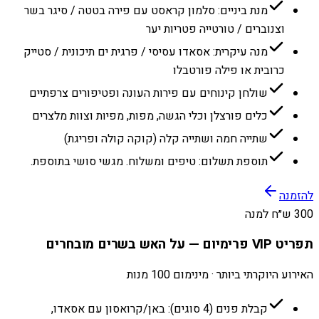
מנת ביניים: סלמון קראסט עם פירה בטטה / סיגר בשר
וצנוברים / טורטייה פטריות יער
מנה עיקרית: אסאדו עסיסי / פרגית ים תיכונית / סטייק
כרובית או פילה פורטבלו
שולחן קינוחים עם פירות העונה ופטיפורים צרפתיים
כלים פורצלן וכלי הגשה, מפות, מפיות וצוות מלצרים
שתייה חמה ושתייה קלה (קוקה קולה ופריגת)
תוספת תשלום: טיפים ומשלוח. מגשי סושי בתוספת.
להזמנה
300 ש״ח למנה
תפריט VIP פרימיום — על האש בשרים מובחרים
האירוע היוקרתי ביותר · מינימום 100 מנות
קבלת פנים (4 סוגים): באן/קרואסון עם אסאדו,