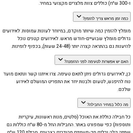
ו-300 ש״ח) כוללים צוות מלצרים מקצועי במחיר.
כמה זמן מראש צריך להזמין?
מומלץ להזמין כמה שיותר מוקדם, במיוחד לעונות עמוסות. לאירועים
גדולים מומלץ שבועיים-חודש מראש. לאירועים קטנים נוכל
להיענות גם בהתראה קצרה יותר (24-48 שעות), בכפוף לזמינות.
האם יש אפשרות לטעימה לפני ההזמנה?
כן, לאירועים גדולים ניתן לתאם טעימה. צרו איתנו קשר ונתאם מועד
נוח להיפגש, לטעום ולבנות יחד את התפריט המושלם לאירוע
שלכם.
מה כלול במחיר החבילה?
כל חבילה כוללת את האוכל (סלטים, מנות ראשונות, עיקריות
ותוספות) כפי שמפורט באתר. החבילות החל מ-80 ש״ח כוללות גם
שתייה קלה וכלים חד-פעמיים מהודרים בצבעים. חבילת 120 ש״ח