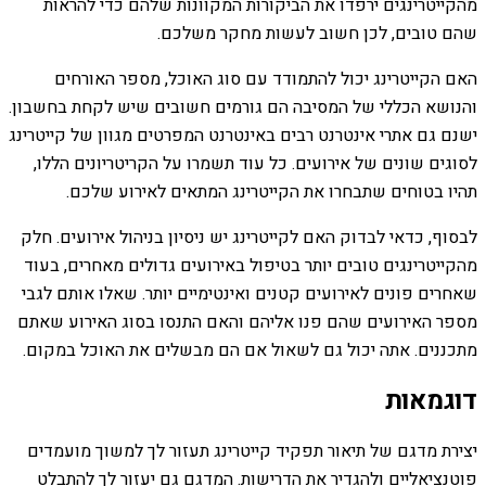
מהקייטרינגים ירפדו את הביקורות המקוונות שלהם כדי להראות
שהם טובים, לכן חשוב לעשות מחקר משלכם.
האם הקייטרינג יכול להתמודד עם סוג האוכל, מספר האורחים
והנושא הכללי של המסיבה הם גורמים חשובים שיש לקחת בחשבון.
ישנם גם אתרי אינטרנט רבים באינטרנט המפרטים מגוון של קייטרינג
לסוגים שונים של אירועים. כל עוד תשמרו על הקריטריונים הללו,
תהיו בטוחים שתבחרו את הקייטרינג המתאים לאירוע שלכם.
לבסוף, כדאי לבדוק האם לקייטרינג יש ניסיון בניהול אירועים. חלק
מהקייטרינגים טובים יותר בטיפול באירועים גדולים מאחרים, בעוד
שאחרים פונים לאירועים קטנים ואינטימיים יותר. שאלו אותם לגבי
מספר האירועים שהם פנו אליהם והאם התנסו בסוג האירוע שאתם
מתכננים. אתה יכול גם לשאול אם הם מבשלים את האוכל במקום.
דוגמאות
יצירת מדגם של תיאור תפקיד קייטרינג תעזור לך למשוך מועמדים
פוטנציאליים ולהגדיר את הדרישות. המדגם גם יעזור לך להתבלט