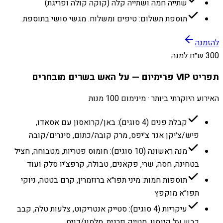
שתייה חמה ושתייה קלה (קוקה קולה ופריגת)
תוספת תשלום: טיפים ומשלוח. מגשי סושי בתוספת.
להזמנה
300 ש״ח למנה
תפריט VIP פרימיום — על האש בשרים מובחרים
האירוע היוקרתי ביותר · מינימום 100 מנות
קבלת פנים (4 סוגים): באן/קרואסון עם אסאדו,
פיש/צ׳יקן אנד צ׳יפס, מרק קובה/כתום, סיגרים/קובה
מנה ראשונה (10 סוגים): חומוס פטריות, מטבוחה, חציל
בטחינה, חסה, שרי, פקאנים, טבולה, קרפצ׳יו סלק ועוד
תוספות חמות: מיני תפו״א ברוזמרין, קרם בטטה, ניוקי
תפו״א מוקפץ
עיקריות (4 סוגים): סטייק אנטריקוט, צלעות טלה, קבב
כבש על קינמון, סטייק פרגית, סלמון/דניס