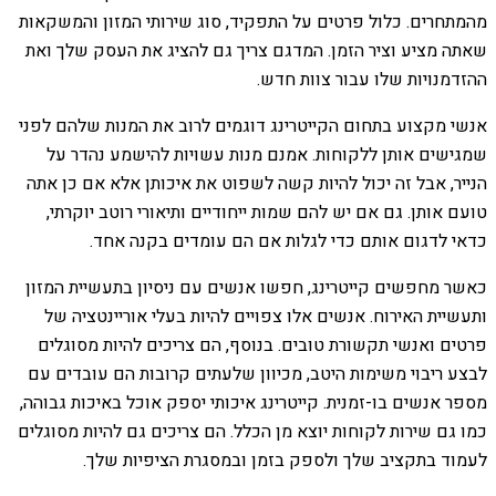
מהמתחרים. כלול פרטים על התפקיד, סוג שירותי המזון והמשקאות
שאתה מציע וציר הזמן. המדגם צריך גם להציג את העסק שלך ואת
ההזדמנויות שלו עבור צוות חדש.
אנשי מקצוע בתחום הקייטרינג דוגמים לרוב את המנות שלהם לפני
שמגישים אותן ללקוחות. אמנם מנות עשויות להישמע נהדר על
הנייר, אבל זה יכול להיות קשה לשפוט את איכותן אלא אם כן אתה
טועם אותן. גם אם יש להם שמות ייחודיים ותיאורי רוטב יוקרתי,
כדאי לדגום אותם כדי לגלות אם הם עומדים בקנה אחד.
כאשר מחפשים קייטרינג, חפשו אנשים עם ניסיון בתעשיית המזון
ותעשיית האירוח. אנשים אלו צפויים להיות בעלי אוריינטציה של
פרטים ואנשי תקשורת טובים. בנוסף, הם צריכים להיות מסוגלים
לבצע ריבוי משימות היטב, מכיוון שלעתים קרובות הם עובדים עם
מספר אנשים בו-זמנית. קייטרינג איכותי יספק אוכל באיכות גבוהה,
כמו גם שירות לקוחות יוצא מן הכלל. הם צריכים גם להיות מסוגלים
לעמוד בתקציב שלך ולספק בזמן ובמסגרת הציפיות שלך.