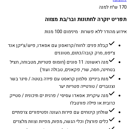
170 ש״ח למנה
תפריט יוקרה לחתונות ובר/בת מצווה
אירוע מהודר ללא פשרות · מינימום 100 מנות
קבלת פנים: לחוח/קרואסון עם אסאדו, פיש/צ׳יקן אנד
צ׳יפס, מרק קובה/כתום, מטוגנים
מנה ראשונה: 11 סוגים (חומוס פטריות, מטבוחה, חציל
בטחינה, חסה, שרי, פקאנים, טבולה ועוד)
מנת ביניים: סלמון קראסט עם פירה בטטה / סיגר בשר
וצנוברים / טורטייה פטריות יער
מנה עיקרית: אסאדו עסיסי / פרגית ים תיכונית / סטייק
כרובית או פילה פורטבלו
שולחן קינוחים עם פירות העונה ופטיפורים צרפתיים
כלים פורצלן וכלי הגשה, מפות, מפיות וצוות מלצרים