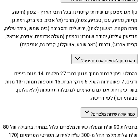
כן! אנו מספקים שירותי קייטרינג בכל רחבי הארץ - צפון (חיפה,
קריות, נהריה, עכו, טבריה, צפת), מרכז (תל אביב, בני ברק, רמת גן,
פתח תקווה, ראשון לציון), ירושלים והסביבה (בית שמש, ביתר עילית,
מודיעין עילית), יהודה שומרון ובנימין (מעלה אדומים, אפרת, אריאל,
קריית ארבע), ודרום (באר שבע, אשקלון, קרית גת, אופקים).
האם ניתן להתאים את התפריט?
בהחלט. ניתן לבחור מתוך מגוון רחב: 27 סלטים, 14 מנות ביניים
ודגים, 7 פשטידות השף, 6 מרקי הבית, 15 תוספות חמות ו-13 מנות
בשר עיקריות. אנו גם מתאימים למגבלות תזונתיות (ללא גלוטן,
טבעוני וכו׳) לפי דרישה.
כמה עולה שירות מלצרים?
בחבילות 90 ש״ח ומעלה שירות מלצרים כלול במחיר. בחבילה של 80
ש״ח עלות מלצר החל מ-300 ש״ח לאירוע. תפריטי הפרימיום (170