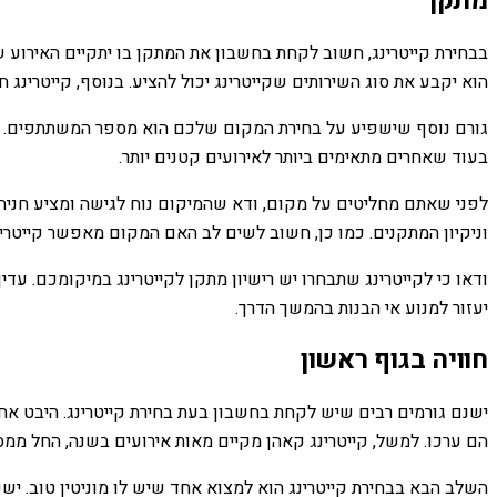
מתקן
בבחירת קייטרינג, חשוב לקחת בחשבון את המתקן בו יתקיים האירוע ש
הוא יקבע את סוג השירותים שקייטרינג יכול להציע. בנוסף, קייטרינג
גורם נוסף שישפיע על בחירת המקום שלכם הוא מספר המשתתפים. אם 
בעוד שאחרים מתאימים ביותר לאירועים קטנים יותר.
לפני שאתם מחליטים על מקום, ודא שהמיקום נוח לגישה ומציע חניה מ
וניקיון המתקנים. כמו כן, חשוב לשים לב האם המקום מאפשר קייטרינג
ודאו כי לקייטרינג שתבחרו יש רישיון מתקן לקייטרינג במיקומכם. עדי
יעזור למנוע אי הבנות בהמשך הדרך.
חוויה בגוף ראשון
ישנם גורמים רבים שיש לקחת בחשבון בעת ​​בחירת קייטרינג. היבט א
הם ערכו. למשל, קייטרינג קאהן מקיים מאות אירועים בשנה, החל ממסיבות ערב אינטימיות של 20 איש וע
השלב הבא בבחירת קייטרינג הוא למצוא אחד שיש לו מוניטין טוב. י