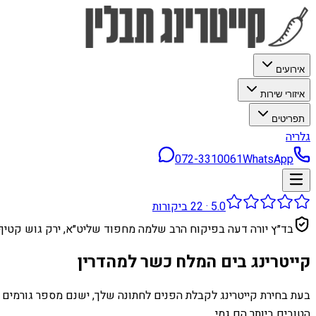
אירועים
איזורי שירות
תפריטים
גלריה
072-3310061
WhatsApp
5.0
·
22
ביקורות
בד״ץ יורה דעה בפיקוח הרב שלמה מחפוד שליט״א, ירק גוש קטיף
קייטרינג בים המלח כשר למהדרין
בעת בחירת קייטרינג לקבלת הפנים לחתונה שלך, ישנם מספר גורמים שא
הטובים ביותר הם גמי