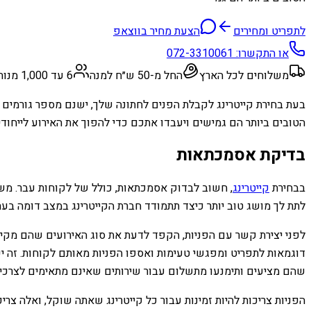
לתפריט ומחירים
הצעת מחיר בווצאפ
או התקשרו:
072-3310061
משלוחים לכל הארץ
החל מ-50 ש״ח למנה
6 עד 1,000 מנות
בעת בחירת קייטרינג לקבלת הפנים לחתונה שלך, ישנם מספר גורמים שא
הטובים ביותר הם גמישים ויעבדו אתכם כדי להפוך את האירוע לייחודי
בדיקת אסמכתאות
בבחירת
קייטרינג
, חשוב לבדוק אסמכתאות, כולל של לקוחות עבר. משוב
לתת לך מושג טוב יותר כיצד תתמודד חברת הקייטרינג במצב דומה בעת
לפני יצירת קשר עם הפניות, הקפד לדעת את סוג האירועים שהם מקיימ
דוגמאות לתפריט ומפגשי טעימות ואספו הפניות מאותם לקוחות. זה יכו
שהם מציעים ותימנעו מתשלום עבור שירותים שאינם מתאימים לצרכי
הפניות צריכות להיות זמינות עבור כל קייטרינג שאתה שוקל, ואלה צר