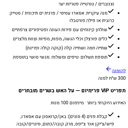
וצנוברים / טורטייה פטריות יער
מנה עיקרית: אסאדו עסיסי / פרגית ים תיכונית / סטייק
כרובית או פילה פורטבלו
שולחן קינוחים עם פירות העונה ופטיפורים צרפתיים
כלים פורצלן וכלי הגשה, מפות, מפיות וצוות מלצרים
שתייה חמה ושתייה קלה (קוקה קולה ופריגת)
תוספת תשלום: טיפים ומשלוח. מגשי סושי בתוספת.
להזמנה
300 ש״ח למנה
תפריט VIP פרימיום — על האש בשרים מובחרים
האירוע היוקרתי ביותר · מינימום 100 מנות
קבלת פנים (4 סוגים): באן/קרואסון עם אסאדו,
פיש/צ׳יקן אנד צ׳יפס, מרק קובה/כתום, סיגרים/קובה