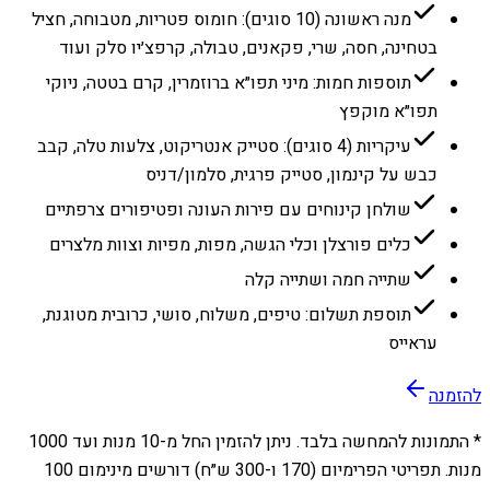
מנה ראשונה (10 סוגים): חומוס פטריות, מטבוחה, חציל
בטחינה, חסה, שרי, פקאנים, טבולה, קרפצ׳יו סלק ועוד
תוספות חמות: מיני תפו״א ברוזמרין, קרם בטטה, ניוקי
תפו״א מוקפץ
עיקריות (4 סוגים): סטייק אנטריקוט, צלעות טלה, קבב
כבש על קינמון, סטייק פרגית, סלמון/דניס
שולחן קינוחים עם פירות העונה ופטיפורים צרפתיים
כלים פורצלן וכלי הגשה, מפות, מפיות וצוות מלצרים
שתייה חמה ושתייה קלה
תוספת תשלום: טיפים, משלוח, סושי, כרובית מטוגנת,
עראייס
להזמנה
* התמונות להמחשה בלבד. ניתן להזמין החל מ-
10
מנות ועד
1000
מנות. תפריטי הפרימיום (170 ו-300 ש״ח) דורשים מינימום 100