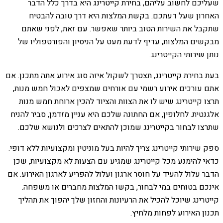
שעליכם לחשוב עליהם, בחירת קייטרינג היא בדרך כלל הדבר
האחרון שעל דעתכם. בקשת המלצות היא דרך טובה להבטיח
שתקבל את השירות הטוב ביותר שאפשר. עם זאת, לפני שאתם
מבקשים המלצות, עדיף לדעת מעט על הניסיון והפורטפוליו של
נותן שירותי הקייטרינג.
בעת בחירת קייטרינג, תצטרך לשקול איזה סוג אירוע אתה מתכנן. אם
אתם עורכים אירוע רשמי עם אורחים שמצפים לאכול חמש מנות,
תרצו קייטרינג שיש לו את הצוות והציוד להכין ארוחת חמש מנות
אלגנטית. לחלופין, אם החתונה שלכם היא עניין מזדמן, סביר להניח
שתרצו לבחור בקייטרינג שמוכן להתאים לצרכים ולנושא שלכם.
ספק שירותי קייטרינג צריך להיות בעל מוניטין ומקצועיות ללא דופי.
כדאי להימנע מכל קייטרינג שמגיע עם הצעות לא מקצועיות, שכן
הדבר עלול להעיד על חוסר ארגון ועלול להפריע לארגון האירוע. אם
אינכם בטוחים במי לבחור, בקשו המלצות מחברים או משפחה.
קייטרינג שיוכל להכיל את הרעיונות והחזון שלך יהפוך את תהליך
תכנון האירוע לפחות מלחיץ.