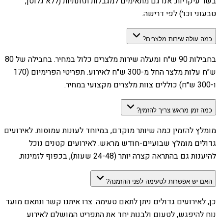
בשר עיקריות. אנו גם מתאימים למגבלות תזונתיות (ללא גלוטן,
טבעוני וכו׳) לפי דרישה.
כמה עולה שירות מלצרים?
בחבילות 90 ש״ח ומעלה שירות מלצרים כלול במחיר. בחבילה של 80
ש״ח עלות מלצר החל מ-300 ש״ח לאירוע. תפריטי הפרימיום (170
ו-300 ש״ח) כוללים צוות מלצרים מקצועי במחיר.
כמה זמן מראש צריך להזמין?
מומלץ להזמין כמה שיותר מוקדם, במיוחד לעונות עמוסות. לאירועים
גדולים מומלץ שבועיים-חודש מראש. לאירועים קטנים נוכל
להיענות גם בהתראה קצרה יותר (24-48 שעות), בכפוף לזמינות.
האם יש אפשרות לטעימה לפני ההזמנה?
כן, לאירועים גדולים ניתן לתאם טעימה. צרו איתנו קשר ונתאם מועד
נוח להיפגש, לטעום ולבנות יחד את התפריט המושלם לאירוע