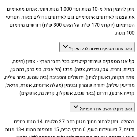
ניתן להזמין החל מ-10 מנות ועד 1,000 מנות ויותר. אנחנו מתאימים
את עצמנו לאירועים אינטימיים וגם לאירועים גדולים מאוד. תפריטי
הפרימיום (יוקרתי 170 ש״ח, על האש 300 ש״ח) דורשים מינימום
100 מנות.
האם אתם מספקים שירות לכל הארץ?
כן! אנו מספקים שירותי קייטרינג בכל רחבי הארץ - צפון (חיפה,
קריות, נהריה, עכו, טבריה, צפת), מרכז (תל אביב, בני ברק, רמת גן,
פתח תקווה, ראשון לציון), ירושלים והסביבה (בית שמש, ביתר עילית,
מודיעין עילית), יהודה שומרון ובנימין (מעלה אדומים, אפרת, אריאל,
קריית ארבע), ודרום (באר שבע, אשקלון, קרית גת, אופקים).
האם ניתן להתאים את התפריט?
בהחלט. ניתן לבחור מתוך מגוון רחב: 27 סלטים, 14 מנות ביניים
ודגים, 7 פשטידות השף, 6 מרקי הבית, 15 תוספות חמות ו-13 מנות