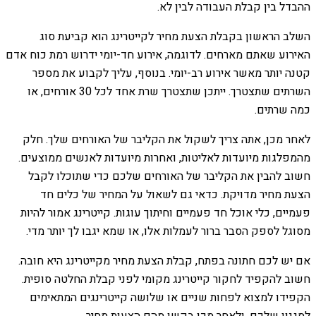
ההבדל בין קבלת העבודה לבין לא.
השלב הראשון בקבלת הצעת מחיר לקייטרינג הוא קביעת סוג
האירוע שאתם מארחים. לדוגמה, אירוע חד-יומי ידרוש רמת כוח אדם
קטנה יותר מאשר אירוע רב-יומי. בנוסף, עליך לקבוע את מספר
השרתים שתצטרך. ייתכן שתצטרך שרת אחד לכל 30 אורחים, או
כמה שרתים.
לאחר מכן, אתה צריך לשקול את הקליבר של האורחים שלך. חלק
מהמפלגות מיועדות לאליטות, ואחרות מיועדות לאנשים ממוצעים.
חשוב להבין את הקליבר של האורחים שלכם כדי שתוכלו לקבל
הצעת מחיר מדויקת. כדאי גם לשאול על המחיר של כלים חד
פעמיים, כלי אוכל חד פעמיים וחיתוך עוגות. קייטרינג אמור להיות
מסוגל לספק הסבר ברור לעמלות אלו, או שמא יגבו לך יותר מדי.
אם יש לכם חתונה בפתח, קבלת הצעת מחיר מקייטרינג היא חובה.
חשוב להקפיד לחקור קייטרינג מקומי לפני קבלת החלטה סופית.
הקפידו למצוא לפחות שניים או שלושה קייטרינגים המתאימים