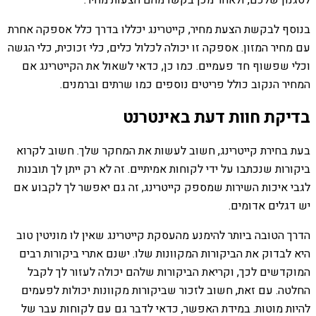
לסגנון שלכם, ולאחר מכן בקשו מהם הצעות מחיר.
בנוסף לבקשת הצעת מחיר, קייטרינג יכללו בדרך כלל אספקה ​​אחרת
עם מחיר המזון. אספקה ​​זו יכולה לכלול כלים, כלי זכוכית, כלי הגשה
וכלי שפשוף חד פעמיים. כמו כן, כדאי לשאול את הקייטרינג אם
המחיר הנקוב כולל פריטים נוספים כמו שרתים וברמנים.
בדיקת חוות דעת באינטרנט
בעת בחירת קייטרינג, חשוב לעשות את המחקר שלך. חשוב לקרוא
ביקורות שנכתבו על ידי לקוחות אמיתיים. זה לא רק ייתן לך תובנות
לגבי איכות השירות שמספק קייטרינג, זה גם יאפשר לך לקבוע אם
יש דגלים אדומים.
הדרך הטובה ביותר להימנע מהעסקת קייטרינג שאין לו מוניטין טוב
היא לבדוק את הביקורות המקוונות שלו. ישנם אתרי ביקורות רבים
המוקדשים לכך, וקריאת הביקורות שלהם יכולה לעזור לך לקבל
החלטה. עם זאת, חשוב לזכור שביקורות מקוונות יכולות לפעמים
להיות מוטות. במידת האפשר, כדאי לדבר גם עם לקוחות עבר של