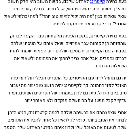
בעת בחירת
קייטרינג
לאירוע שלכם, בקשת משוב היא חלק חשוב
בתהליך. משוב חיובי הוא שימושי, אבל חשוב גם לבקש פרטים.
שאל שאלות כגון "מה היה יכול להיות טוב יותר?" ו"מה יכולתי לשאול
אחרת?" כדי לקבוע אם יש מקום לשיפור.
בעת בחירת קייטרינג, בקשו הפניות מלקוחות עבר. הקפד לבדוק
שהפניות הן לקוחות עבר אמיתיים. שאל אותם על הניסיון שלהם
בעבודה עם הקייטרינג והמסיבה שלהם. רוב הפניות ישמחו להגיד
דברים נחמדים, אבל אתה צריך לחתוך את המהומה ולשאול את
השאלות הנכונות.
זה גם מועיל לדון עם הקייטרינג על התפריט הכללי ועל העדפות
האוכל לפני החתונה. כך, לקייטרינג יהיה מושג טוב יותר מה יעבור
טוב ביום הגדול. ניתן גם לדון בתמחור של הפריטים השונים. תמיד
עדיף לקבל מושג על מה תשלם מוקדם ולא מאוחר יותר.
אחרי שצמצמתם את הרשימה שלכם לכמה קייטרינגים, הגיע הזמן
לבחור את הטוב ביותר. כדאי לך לראיין כל אחד, להבין את התקציב
שלך, לטעום את האוכל שלו ולדון איתם בפרטי האירוע שלך. הקפד