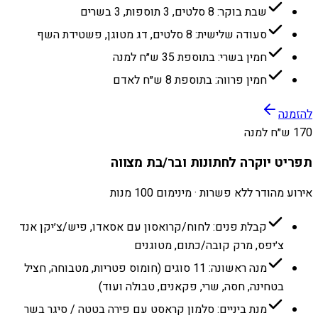
שבת בוקר: 8 סלטים, 3 תוספות, 3 בשרים
סעודה שלישית: 8 סלטים, דג מטוגן, פשטידת השף
חמין בשרי: בתוספת 35 ש״ח למנה
חמין פרווה: בתוספת 8 ש״ח לאדם
להזמנה
170 ש״ח למנה
תפריט יוקרה לחתונות ובר/בת מצווה
אירוע מהודר ללא פשרות · מינימום 100 מנות
קבלת פנים: לחוח/קרואסון עם אסאדו, פיש/צ׳יקן אנד
צ׳יפס, מרק קובה/כתום, מטוגנים
מנה ראשונה: 11 סוגים (חומוס פטריות, מטבוחה, חציל
בטחינה, חסה, שרי, פקאנים, טבולה ועוד)
מנת ביניים: סלמון קראסט עם פירה בטטה / סיגר בשר