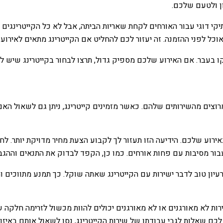
ן ולטעם שלכם.
יקי דוגי עבור האורחים לקחת שאריות הביתה, אבל לא כל הקייטרינג
 לפני ההזמנה. זה יעזור לכם להחליט אם הקייטרינג מתאים לאירוע של
בר. אם האירוע שלכם מספיק גדול, תרצו לבחור בקייטרינג שיש לו ני
וצים מהשירותים שלהם. כאשר מזמינים קייטרינג, ניתן גם לשאול האם
רוע שלכם. הידיעה הזו תעזור לך לקבוע הצעת מחיר מדויקת יותר. לחל
ר מסיבות עם פחות אורחים. כמו כן, הקפד לבדוק את התנאים וההגבלו
רעיון טוב לדבר ישירות עם הקייטרינג שאתה שוקל. כך תמנע מתווכים ות
ירות לא מאורגנים או לא מאורגנים יכולים להוות מכשול לזרימה חלקה 
ם שאלות לגבי עבודתו של שירות הקייטרינג, נסו לשאול אותם באיזו 