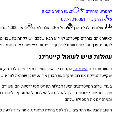
לתפריט ומחירים
הצעת מחיר בווצאפ
או התקשרו:
072-3310061
משלוחים לכל הארץ
החל מ-50 ש״ח למנה
6 עד 1,000 מנות
כאשר אתם בוחרים קייטרינג לאירוע הבא שלכם, יש לקחת בחשבון מספ
לקוח מוערך. זה יבטיח שתוכלו לדון ברעיונות ובציפיות בצורה נוחה ופ
שאלות שיש לשאול קייטרינג
כאשר שוכרים
קייטרינג
, הקפידו לשאול שאלות ספציפיות. לדוגמה, א
שקייטרינג ייקח את רוב זמנך בעת תכנון אירוע, ייתכן שתרצה לוודא שי
בעוד שרוב הקייטרינגים יציעו חבילות תפריט סטנדרטיות, הם עשויים 
שלך ויאפשר לאורחים שלך להחליט על האלכוהול המועדף עליהם. כמו כ
וממחזרים את הפסולת שלהם.
חשוב להבין את התקציב שלך לפני בחירת קייטרינג. אתה צריך לדעת 